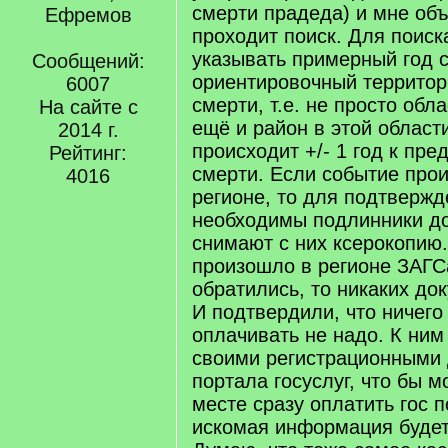
смерти прадеда) и мне объ
Ефремов
проходит поиск. Для поис
указывать примерный год 
Сообщений:
ориентировочный террито
6007
смерти, т.е. не просто обла
На сайте с
ещё и район в этой области
2014 г.
происходит +/- 1 год к пр
Рейтинг:
смерти. Если событие про
4016
регионе, то для подтвержд
необходимы подлинники док
снимают с них ксерокопию
произошло в регионе ЗАГС
обратились, то никаких до
И подтвердили, что ничего
оплачивать не надо. К ним
своими регистрационными
портала госуслуг, что бы 
месте сразу оплатить гос 
искомая информация будет