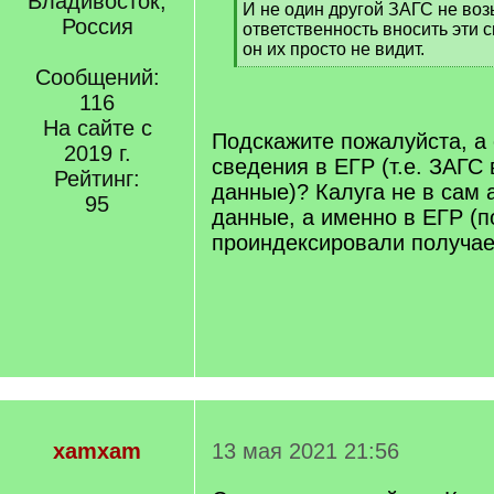
Владивосток,
[
И не один другой ЗАГС не воз
Россия
q
ответственность вносить эти св
]
он их просто не видит.
[
Сообщений:
/
116
q
На сайте с
]
Подскажите пожалуйста, а 
2019 г.
сведения в ЕГР (т.е. ЗАГС 
Рейтинг:
данные)? Калуга не в сам 
95
данные, а именно в ЕГР (п
проиндексировали получае
xamxam
13 мая 2021 21:56