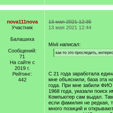
nova111nova
13 мая 2021 12:35
Участник
13 мая 2021 12:44
Балашиха
Mivii написал:
Сообщений:
[
как-то это проследить, интере
71
q
[
]
На сайте с
/
q
2019 г.
]
С 21 года заработала един
Рейтинг:
мне объяснили, база эта н
442
года. При мне забили ФИО
1968 года, указали поиск 
Компьютер сам выдал. Там
если фамилия не редкая, 
много позиций и открывают