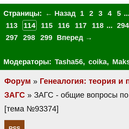
Страницы:
← Назад
1
2
3
4
5
..
113
114
115
116
117
118
...
294
297
298
299
Вперед →
Модераторы:
Tasha56
,
coika
,
Maks
Форум
»
Генеалогия: теория и 
ЗАГС
» ЗАГС - общие вопросы по
[тема №93374]
RSS