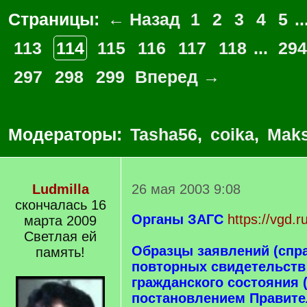
Страницы:
← Назад
1
2
3
4
5
..
113
114
115
116
117
118
...
294
297
298
299
Вперед →
Модераторы:
Tasha56
,
coika
,
Maks
Ludmilla
26 мая 2003 9:08
скончалась 16
Органы ЗАГС
https://vgd.
марта 2009
Светлая ей
Образцы заявлений (спр
память!
повторных свидетельств 
гражданского состояния
постановлением Правите