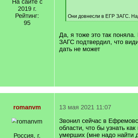
На сайте с
/
2019 г.
q
Рейтинг:
Они довнесли в ЕГР ЗАГС. На
]
[
95
/
q
Да, я тоже это так поняла
]
ЗАГС подтвердил, что види
дать не может
romanvm
13 мая 2021 11:07
Звонил сейчас в Ефремовс
области, что бы узнать как
умерших (мне надо найти д
Россия, г.