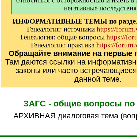
относиться с осторожностью и иметь в
негативные последствия
[
ИНФОРМАТИВНЫЕ ТЕМЫ по разделу
/
q
Генеалогия: источники
https://forum
]
Генеалогия: общие вопросы
https://fo
Генеалогия: практика
https://forum.
Обращайте внимание на первые п
Там даются ссылки на информатив
законы или часто встречающиеся
данной теме.
ЗАГС - общие вопросы по
АРХИВНАЯ диалоговая тема (воп