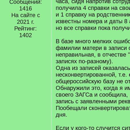
часа, сидя напротив сотру
Сообщений:
получила 4 справки на сво
1416
и 1 справку на родственни
На сайте с
известны номера и даты 8 
2021 г.
но все справки пока получи
Рейтинг:
1402
В базе много мелких ошибо
фамилии матери в записи 
неправильная, в отчестве "
записях по-разному).
Одна из записей оказалась
несконвертированной, т.е. 
общероссийскую базу не о
Обнаружили это, когда я и
своего ЗАГСа и сообщила, 
запись с заявленными рекв
Пообещали сконвертироват
дня.
Если у кого-то случится си