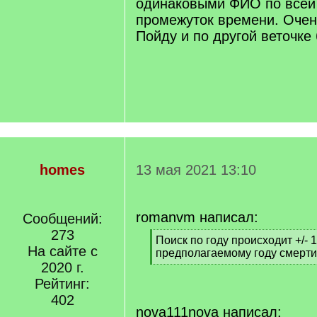
одинаковыми ФИО по всей
промежуток времени. Очен
Пойду и по другой веточке 
homes
13 мая 2021 13:10
romanvm написал:
Сообщений:
273
[
Поиск по году происходит +/- 1
На сайте с
q
предполагаемому году смерти
]
2020 г.
[
/
Рейтинг:
q
402
]
nova111nova написал: