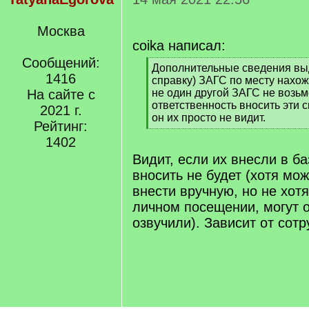
Москва
coika написал:
Сообщений:
[
Дополнительные сведения выд
1416
q
справку) ЗАГС по месту нахож
]
На сайте с
не один другой ЗАГС не возьм
ответственность вносить эти св
2021 г.
он их просто не видит.
Рейтинг:
[
1402
/
q
Видит, если их внесли в ба
]
вносить не будет (хотя мож
внести вручную, но не хотя
личном посещении, могут о
озвучили). Зависит от сотр