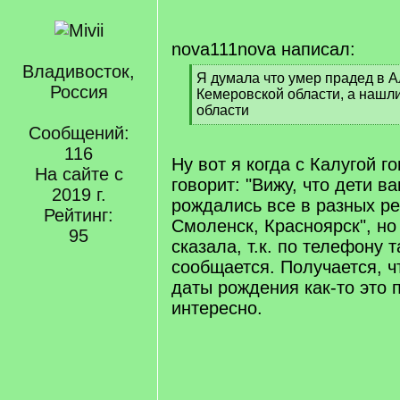
nova111nova написал:
Владивосток,
[
Я думала что умер прадед в А
Россия
q
Кемеровской области, а нашл
]
области
[
Сообщений:
/
116
q
Ну вот я когда с Калугой г
На сайте с
]
говорит: "Вижу, что дети в
2019 г.
рождались все в разных ре
Рейтинг:
Смоленск, Красноярск", но
95
сказала, т.к. по телефону т
сообщается. Получается, чт
даты рождения как-то это 
интересно.