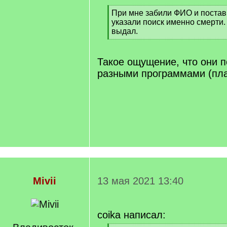
[
При мне забили ФИО и постави
q
указали поиск именно смерти
]
выдал.
[
/
q
Такое ощущение, что они 
]
разными программами (пл
Mivii
13 мая 2021 13:40
coika написал: