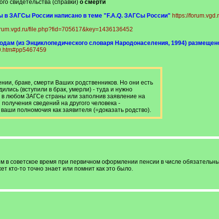
ого свидетельства (справки)
о смерти
ы в ЗАГСы России написано в теме "F.A.Q. ЗАГСы России"
https://forum.vgd.
forum.vgd.ru/file.php?fid=705617&key=1436136452
годам (из Энциклопедического словаря Народонаселения, 1994) размещен
59.htm#pp5467459
нии, браке, смерти Ваших родственников. Но они есть
дились (вступили в брак, умерли) - туда и нужно
ь в любом ЗАГСе страны или заполнив заявление на
я получения сведений на другого человека -
ваши полномочия как заявителя (=доказать родство).
 в советское время при первичном оформлении пенсии в числе обязательны
ет кто-то точно знает или помнит как это было.