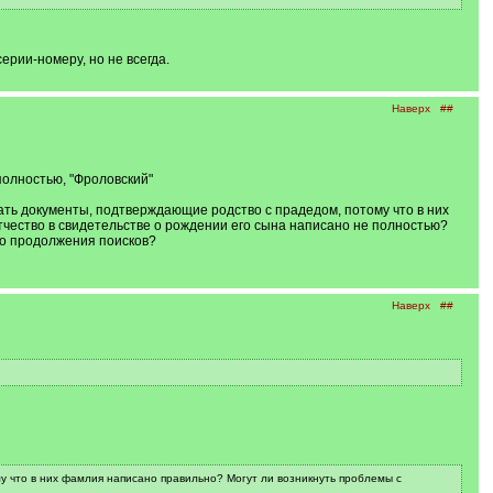
рии-номеру, но не всегда.
Наверх
##
полностью, "Фроловский"
нать документы, подтверждающие родство с прадедом, потому что в них
чество в свидетельстве о рождении его сына написано не полностью?
го продолжения поисков?
Наверх
##
у что в них фамлия написано правильно? Могут ли возникнуть проблемы с