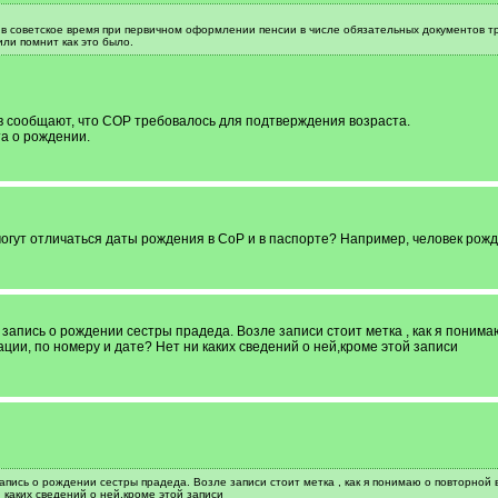
в советское время при первичном оформлении пенсии в числе обязательных документов тр
или помнит как это было.
ов сообщают, что СОР требовалось для подтверждения возраста.
а о рождении.
могут отличаться даты рождения в СоР и в паспорте? Например, человек рожде
 запись о рождении сестры прадеда. Возле записи стоит метка , как я понима
ции, по номеру и дате? Нет ни каких сведений о ней,кроме этой записи
апись о рождении сестры прадеда. Возле записи стоит метка , как я понимаю о повторной 
 каких сведений о ней,кроме этой записи