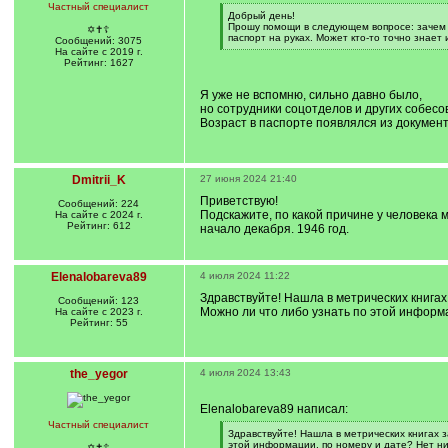
Частный специалист
[
Добрый день!
q
Прошу помощи в следующем вопросе: зачем 
✡✝☦
]
паспорт на руках. Может кто-то точно знает 
Сообщений: 3075
[
На сайте с 2019 г.
/
Рейтинг: 1627
q
]
Я уже не вспомню, сильно давно было,
но сотрудники соцотделов и других собес
Возраст в паспорте появлялся из документ
Dmitrii_K
27 июня 2024 21:40
Приветствую!
Сообщений: 224
Подскажите, по какой причине у человека 
На сайте с 2024 г.
Рейтинг: 612
начало декабря. 1946 год.
Elenalobareva89
4 июля 2024 11:22
Здравствуйте! Нашла в метрических книгах
Сообщений: 123
Можно ли что либо узнать по этой информа
На сайте с 2023 г.
Рейтинг: 55
the_yegor
4 июля 2024 13:43
Elenalobareva89 написал:
Частный специалист
[
Здравствуйте! Нашла в метрических книгах з
q
этой информации, по номеру и дате? Нет ни
✡✝☦