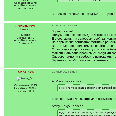
]
[
Сообщений: 3075
/
На сайте с 2019 г.
q
Рейтинг: 1627
]
Это обычная отметка о выдаче повторного 
ArtMykNovyk
31 июля 2024 13:16
Новичок
Здравствуйте!
Получил повторное свидетельство о рожде
Москва
Сообщений: 2
Его составили на основе актовой записи, п
На сайте с 2024 г.
Во-первых, "не дописана" фамилия ребёнка
Рейтинг: 2
Во-вторых, воспроизвели сокращённое нап
Отсюда два вопроса к тем, у кого такое б
фамлия написано правильно? Могут ли воз
Словом, нужно ли требовать исправления 
Заранее спасибо тем, кто откликнется.
Alena_Sch
31 июля 2024 13:34
ArtMykNovyk написал:
Сообщений: 1345
[
нужно ли требовать исправления актовой за
На сайте с 2020 г.
q
[
Рейтинг: 1023
]
/
q
Как я понимаю, читая форум, актовую запи
]
ArtMykNovyk написал:
[
Будет ли "описка" в свиедетельстве о рожд
q
получением свидетельства о смерти прапрад