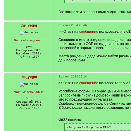
]
[
/
q
Возможно эти вопросы надо задать там, гд
]
the_yegor
31 июля 2024 20:46
>> Ответ на
сообщение
пользователя
vld3
Сведения о месте рождения попадали в запи
Частный специалист
если только это СОР не выдавалось на осн
✡✝☦
внесенной в порядке восстановления или вн
Сообщений: 3075
На сайте с 2019 г.
Место рождения деда можно найти разными 
Рейтинг: 1627
до и после 1944).
the_yegor
31 июля 2024 22:14
>> Ответ на
сообщение
пользователя
vld3
Российские формы 1П образца 1954 в мас
Частный специалист
Запросите выписку из домовой книги в ар
✡✝☦
место предыдущего жительства.
Сообщений: 3075
Соцфонд - пенсионное дело? Сомнительно 
На сайте с 2019 г.
В браке редко писали место рождения, но п
Рейтинг: 1627
vld32 написал:
[
у бабушки 1911 г.р. было СОР?
q
[