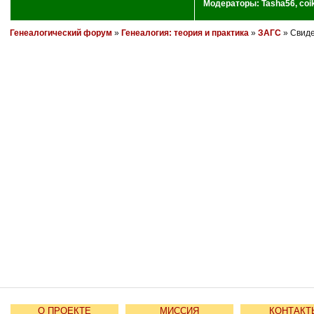
Модераторы:
Tasha56
,
coi
Генеалогический форум
»
Генеалогия: теория и практика
»
ЗАГС
» Свиде
О ПРОЕКТЕ
МИССИЯ
КОНТАКТ