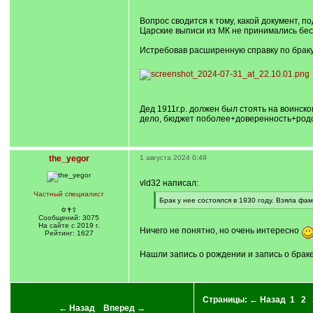
]
/
q
Вопрос сводится к тому, какой документ, 
]
Царские выписи из МК не принимались бес
Истребовав расширенную справку по браку
Дед 1911г.р. должен был стоять на воинско
дело, бюджет поболее+доверенность+родств
the_yegor
1 августа 2024 0:49
vld32 написал:
Частный специалист
[
Брак у нее состоялся в 1930 году. Взяла фа
q
[
✡✝☦
]
/
Сообщений: 3075
q
На сайте с 2019 г.
Ничего не понятно, но очень интересно
]
Рейтинг: 1627
Нашли запись о рождении и запись о браке
Страницы:
← Назад
1
2
← Назад
Вперед →