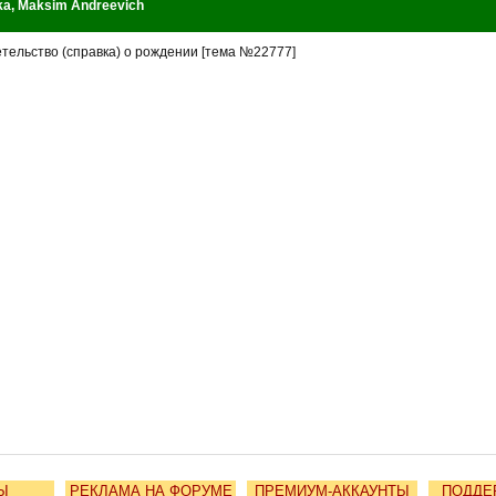
ka
,
Maksim Andreevich
тельство (справка) о рождении [тема №22777]
Ы
РЕКЛАМА НА ФОРУМЕ
ПРЕМИУМ-АККАУНТЫ
ПОДДЕ