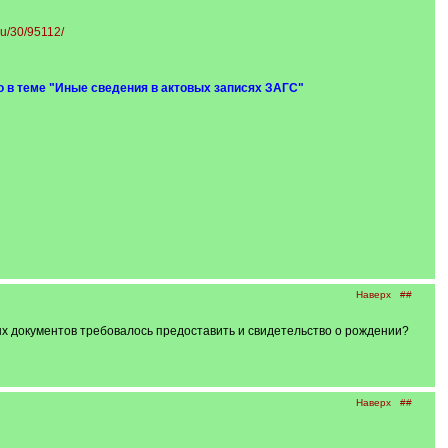
ru/30/95112/
о в теме "Иные сведения в актовых записях ЗАГС"
Наверх
##
х документов требовалось предоставить и свидетельство о рождении?
Наверх
##