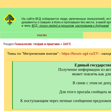
На сайте ВГД собираются люди, увлеченные генеалогией, исто
документы о павших в боях и пропавших без вести, в какой а
и чину.
ВГД - поиск людей в прошлом, настоящем и будущем!
VGD.RU
Раздел
Генеалогия: теория и практика
»
ЗАГС
Темы по "Метрическим книгам" -
https://forum.vgd.ru/27/
- наход
[
Единый государствен
q
Получение информации из акто
]
может повлечь как для 
В связи с этим не до
Для этого просьба сообщать м
К поступающим через личные сообщения предложени
[