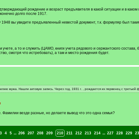
подтверждающий рождение и возраст предъявителя в какой ситуации и в каком
конечно долго после 1917.
 1948 вы увидите предъявленный невестой документ, т.к. формуляр был таки
м учете, а то и служить (ЦАМО, книги учета рядового и сержантского состава
о, смотря что истребовать), а там и место рождения будет.
милию мужа. Нашли актовую запись. Через год, 1931 г. , рождается их первенец с третьей ф
. Фамилии везде разные, но делаете вывод что это одна семья?
3
4
5
...
206
207
208
209
210
211
212
213
214
...
227
228
229
2