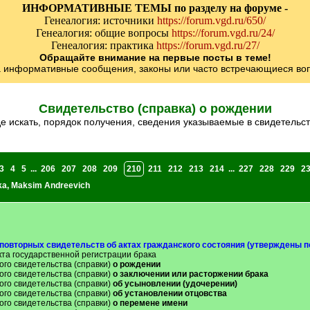
ИНФОРМАТИВНЫЕ ТЕМЫ по разделу на форуме -
Генеалогия: источники
https://forum.vgd.ru/650/
Генеалогия: общие вопросы
https://forum.vgd.ru/24/
Генеалогия: практика
https://forum.vgd.ru/27/
Обращайте внимание на первые посты в теме!
а информативные сообщения, законы или часто встречающиеся воп
Свидетельство (справка) о рождении
де искать, порядок получения, сведения указываемые в свидетельс
3
4
5
...
206
207
208
209
210
211
212
213
214
...
227
228
229
2
ka
,
Maksim Andreevich
повторных свидетельств об актах гражданского состояния (утверждены п
кта государственной регистрации брака
ого свидетельства (справки)
о рождении
ого свидетельства (справки)
о заключении или расторжении брака
ого свидетельства (справки)
об усыновлении (удочерении)
ого свидетельства (справки)
об установлении отцовства
ого свидетельства (справки)
о перемене имени