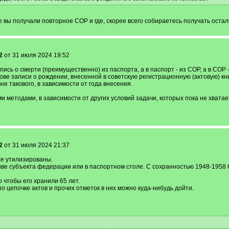
е вы получали повторное СОР и где, скорее всего собираетесь получать оста
2
от 31 июля 2024 19:52
сь о смерти (преимущественно) из паспорта, а в паспорт - из СОР, а в СОР -
ове записи о рождении, внесенной в советскую регистрационную (актовую) к
е такового, в зависимости от года внесения.
методами, в зависимости от других условий задачи, которых пока не хватает 
2
от 31 июля 2024 21:37
се утилизированы.
хиве субъекта федерации или в паспортном столе. С сохранностью 1948-1958
чтобы его хранили 65 лет.
о цепочке актов и прочих отметок в них можно куда-нибудь дойти.