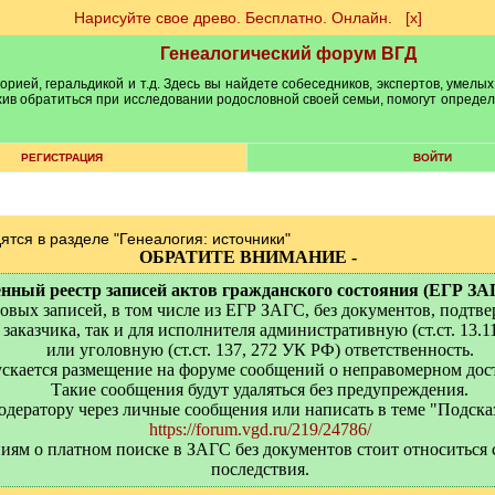
Нарисуйте свое древо. Бесплатно. Онлайн.
[х]
Генеалогический форум ВГД
рией, геральдикой и т.д. Здесь вы найдете собеседников, экспертов, умелых
рхив обратиться при исследовании родословной своей семьи, помогут опреде
РЕГИСТРАЦИЯ
ВОЙТИ
ятся в разделе "Генеалогия: источники"
ОБРАТИТЕ ВНИМАНИЕ -
ный реестр записей актов гражданского состояния (ЕГР ЗАГС)
вых записей, в том числе из ЕГР ЗАГС, без документов, подтв
заказчика, так и для исполнителя административную (ст.ст. 13.1
или уголовную (ст.ст. 137, 272 УК РФ) ответственность.
пускается размещение на форуме сообщений о неправомерном дос
Такие сообщения будут удаляться без предупреждения.
одератору через личные сообщения или написать в теме "Подска
https://forum.vgd.ru/219/24786/
ям о платном поиске в ЗАГС без документов стоит относиться 
последствия.