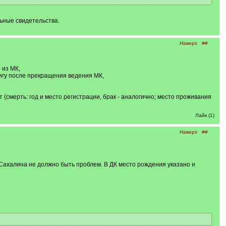
льные свидетельства.
Наверх
##
 из МК,
нигу после прекращения ведения МК,
(смерть: год и место регистрации, брак - аналогично; место проживания
Лайк (1)
Наверх
##
 Сахалина не должно быть проблем. В ДК место рождения указано и