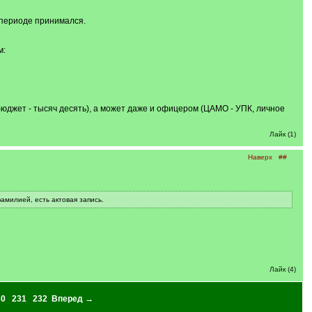
 периоде принимался.
м:
, бюджет - тысяч десять), а может даже и офицером (ЦАМО - УПК, личное
Лайк (1)
Наверх
##
амилией, есть актовая запись.
Лайк (4)
30
231
232
Вперед →