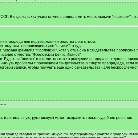
СОР. В отдельных случаях можно предположить место выдачи "повторки" по се
нии прадеда для подтверждения родства с его отцом.
оэтому там воспроизвдены две "описки" оттуда.
: указана фамилия "Фроловски", хотя у отца она в свидетельстве прописана 
исание отчества: "Фроловский Денис Иванов"
ыло. Будет ли "описка" в свиедетельстве о рождении прадеда поводом не приз
никнуть проблемы с получением свидетельства о смерти прапрадеда, если от
актовой записи, чтобы получить ещё одно свиедтельства - для беспроблемно
писи
сь (оригинальную, рукописную) может исправить только судебное решение.
ении прадеда поводом не признать документы, подтверждающие родство с прадедом, потом
еда, если отчество в свидетельстве о рождении его сына написано не полностью?