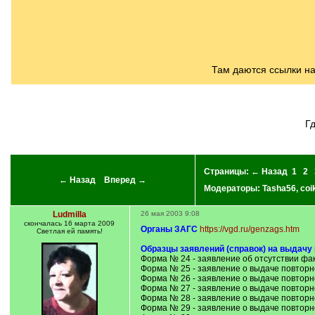
/
q
]
Там даются ссылки н
г
Страницы:
← Назад
1
2
← Назад
Вперед →
Модераторы:
Tasha56
,
coi
Ludmilla
26 мая 2003 9:08
скончалась 16 марта 2009
Органы ЗАГС
https://vgd.ru/genzags.htm
Светлая ей память!
Образцы заявлений (справок) на выдачу 
Форма № 24 - заявление об отсутствии фа
Форма № 25 - заявление о выдаче повторн
Форма № 26 - заявление о выдаче повторн
Форма № 27 - заявление о выдаче повторн
Форма № 28 - заявление о выдаче повторн
Форма № 29 - заявление о выдаче повторн