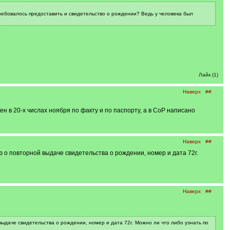
ебовалось предоставить и свидетельство о рождении? Ведь у человека был
Лайк (1)
Наверх
##
н в 20-х числах ноября по факту и по паспорту, а в СоР написано
Наверх
##
ю о повторной выдаче свидетельства о рождении, номер и дата 72г.
Наверх
##
выдаче свидетельства о рождении, номер и дата 72г. Можно ли что либо узнать по