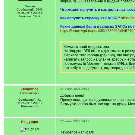
Форма № 30 - заявление о выдаче повторн
Москва
Что можно получить и как делать запрос
Сообщений: 5643
На сайте с 2005 г.
Рейтинг: 1669
Как получить справку из ЗАГСА?
https://
Какие данные были в записях ЗАГСа по 
https://forum.vgd.ru/post/30/178661/p54674
Комментарий модератора:
На Форуме ВГД нет свидетельств о рожде
в архиве того города (района), где они ро
написать запрос на бланке, который ест
Госуслугах (в Москве - только в МФЦ). Дл
потребуется документ, подтверждающий 
7evidence
27 июня 2024 19:11
Начинающий
Добрый день!
Прошу помощи в следующем вопросе: зачем
Сообщений: 41
На сайте с 2023 г.
Ведь у человека был паспорт на руках. Мож
Рейтинг: 43
the_yegor
27 июня 2024 19:26
7evidence написал: