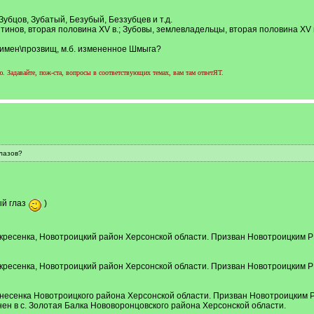
Зубцов, Зубатый, Безубый, Беззубцев и т.д.
тинов, вторая половина XV в.; Зубовы, землевладельцы, вторая половина XV 
 имен\прозвищ, м.б. измененное Шмыга?
 Задавайте, пож-ста, вопросы в соответствующих темах, вам там ответЯТ.
лазов?
ый глаз
)
Воскресенка, Новотроицкий район Херсонской области. Призван Новотроицким Р
Воскресенка, Новотроицкий район Херсонской области. Призван Новотроицким 
Вознесенка Новотроицкого района Херсонской области. Призван Новотроицким 
нен в с. Золотая Балка Нововоронцовского района Херсонской области.