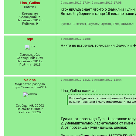
Lina_Gulina
6 января 2017 17:04
6 января 2017 17:08
Новичок
Кто- нибудь знает что-то о фамилии Гулин 
Вятской губернии в конце 19 века по наши
Котельнич
Сообщений: 6
На сайте с 2017 г.
---
Рейтинг: 9
Гулины, Шишковы, Окуловы, Зубовы, Танц, Шмуговец
hgv
6 января 2017 21:58
Никто не встречал, толкования фамилии Ч
Харьков. обл.
Сообщений: 1069
На сайте с 2011 г.
Рейтинг: 1013
valcha
7 января 2017 14:21
7 января 2017 14:44
Модератор раздела
https://forum.vgd.ru/349/
Lina_Gulina написал:
[
Кто- нибудь знает что-то о фамилии Гулин (
q
века по наши дни ) мало информации, на фо
]
[
Сообщений: 25502
/
На сайте с 2006 г.
q
Рейтинг: 21739
]
Гулин
- от прозвища Гуля: 1. ласковое голу
2. уменьшительно- ласкательное от имен
3. от прозвища - гуля - шишка, шелвак