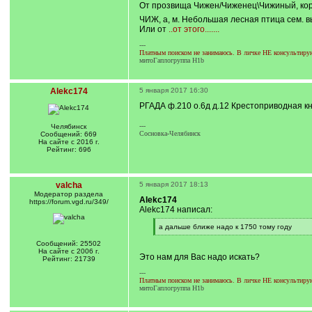
От прозвища Чижен/Чиженец\Чижиный, ко
ЧИЖ, а, м. Небольшая лесная птица сем. в
Или от
..от этого.......
---
Платным поиском не занимаюсь. В личке НЕ консультирую.
митоГаплогруппа H1b
Alekc174
5 января 2017 16:30
РГАДА ф.210 о.6д д.12 Крестоприводная кн
---
Челябинск
Сосновка-Челябинск
Сообщений: 669
На сайте с 2016 г.
Рейтинг: 696
valcha
5 января 2017 18:13
Модератор раздела
Alekc174
https://forum.vgd.ru/349/
Alekc174 написал:
[
а дальше ближе надо к 1750 тому году
q
[
]
/
Сообщений: 25502
q
На сайте с 2006 г.
Это нам для Вас надо искать?
]
Рейтинг: 21739
---
Платным поиском не занимаюсь. В личке НЕ консультирую.
митоГаплогруппа H1b