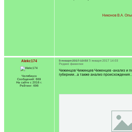
Никонов В.А. Опы
Alekc174
5 января 2017 13:53
5 января 2017 14:03
Редкие фамилии
Чижинцов Чижинцев Чиженцев -анализ и по
губернии...а также анализ происхождения.
Челябинск
Сообщений: 669
На сайте с 2016 г.
Рейтинг: 696