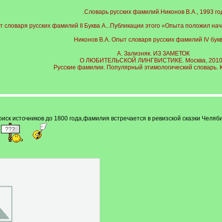
.Словарь русских фамилий.Никонов В.А., 1993 го
т словаря русских фамилий II Буква А...Публикации этого «Опыта положил н
Никонов В.А. Опыт словаря русских фамилий IV букв
А. Зализняк. ИЗ ЗАМЕТОК
О ЛЮБИТЕЛЬСКОЙ ЛИНГВИСТИКЕ. Москва, 2010 
Русские фамилии. Популярный этимологический словарь. 
иск источников до 1800 года,фамилия встречается в ревизской сказки Челяб
.