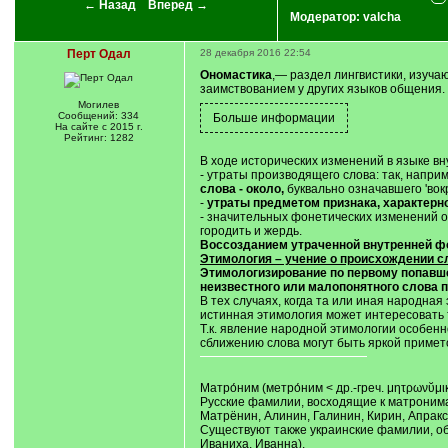
← Назад
Вперед →
Модератор:
valcha
Перт Одал
28 декабря 2016 22:54
Ономастика
,— раздел лингвистики, изуча
заимствованием у других языков общения.
Могилев
Сообщений: 334
На сайте с 2015 г.
Рейтинг: 1282
В ходе исторических изменений в языке в
- утраты производящего слова: так, напри
слова - около,
буквально означавшего 'вокр
-
утраты предметом признака, характерног
- значительных фонетических изменений об
городить и жердь.
Воссозданием утраченной внутренней ф
Этимология – учение о происхождении с
Этимологизирование по первому попавше
неизвестного или малопонятного слова 
В тех случаях, когда та или иная народна
истинная этимология может интересовать 
Т.к. явление народной этимологии особен
сближению слова могут быть яркой примет
Матро́ним (метро́ним < др.-греч. μητρωνῠμ
Русские фамилии, восходящие к матронима
Матрёнин, Алинин, Галинин, Кирин, Апракс
Существуют также украинские фамилии, об
Иваниха, Иванна).