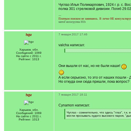
Чуглаз Илья Поликарпович, 1924 г. р. с. 
полка 301 стрелковой дивизии. Погиб 29.0
---
Платным поиском не занимаюсь. В личке НЕ консультирую.
митоГаплогруппа H1b
hgv
7 января 2017 17:46
valcha написал:
Харьков. обл.
[
[
Сообщений: 1069
q
/
На сайте с 2011 г.
]
q
Рейтинг: 1013
]
Они вышли от нас, но не были наши!
А если серьезно, то это от наших пошли -
Но откуда они сюда пришли, пока вопрос?
hgv
7 января 2017 18:11
Cynamon написал:
Харьков. обл.
[
Чуглаз - сомнительно, что здесь "глаз", т.к.
Сообщений: 1069
q
могли прозывать худого высокого парня, "ды
На сайте с 2011 г.
]
[
Рейтинг: 1013
/
q
]