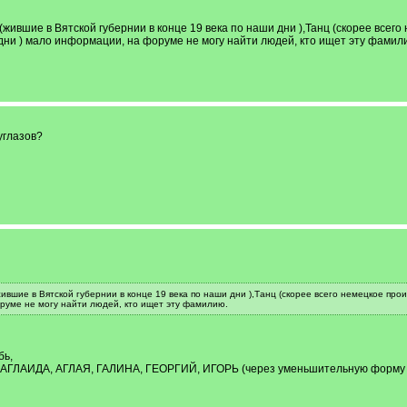
(жившие в Вятской губернии в конце 19 века по наши дни ),Танц (скорее всег
 дни ) мало информации, на форуме не могу найти людей, кто ищет эту фамил
углазов?
жившие в Вятской губернии в конце 19 века по наши дни ),Танц (скорее всего немецкое про
руме не могу найти людей, кто ищет эту фамилию.
бь,
 - АГЛАИДА, АГЛАЯ, ГАЛИНА, ГЕОРГИЙ, ИГОРЬ (через уменьшительную форму 