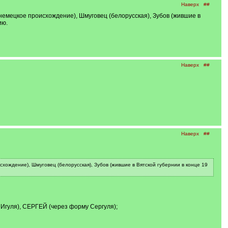
Наверх
##
о немецкое происхождение), Шмуговец (белорусская), Зубов (жившие в
ию.
Наверх
##
Наверх
##
исхождение), Шмуговец (белорусская), Зубов (жившие в Вятской губернии в конце 19
Игуля), СЕРГЕЙ (через форму Сергуля);