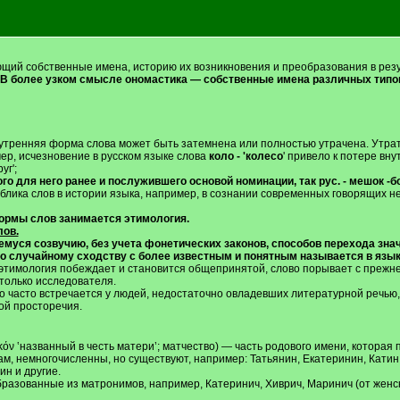
ющий собственные имена, историю их возникновения и преобразования в резу
В более узком смысле ономастика — собственные имена различных типо
нутренняя форма слова может быть затемнена или полностью утрачена. Утра
мер, исчезновение в русском языке слова
коло - 'колесо
' привело к потере в
уг';
о для него ранее и послужившего основой номинации, так рус. - мешок -б
лика слов в истории языка, например, в сознании современных говорящих не 
ормы слов занимается этимология.
лов.
муся созвучию, без учета фонетических законов, способов перехода знач
по случайному сходству с более известным и понятным называется в язы
я этимология побеждает и становится общепринятой, слово порывает с прежне
только исследователя.
но часто встречается у людей, недостаточно овладевших литературной речью
ой просторечия.
ικόν ‛названный в честь матери’; матчество) — часть родового имени, которая
м, немногочисленны, но существуют, например: Татьянин, Екатеринин, Катин
ин и другие.
разованные из матронимов, например, Катеринич, Хиврич, Маринич (от женск