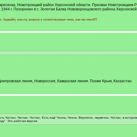
Воскресенка, Новотроицкий район Херсонской области. Призван Новотроицким 
2.1944 г. Похоронен в с. Золотая Балка Нововоронцовского района Херсонской
 Задавайте, пож-ста, вопросы в соответствующих темах, вам там ответЯТ.
 Днепровская линия, Новороссия, Кавказская линия. Позже Крым, Казахстан.
 есть Чоглаз, Чеглас, Чоглас. Есть ещё Чохла, Чехла. Вероятно, первично, Чоглас, в котором 
лду". Это рабочая версия.