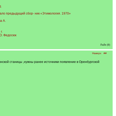
д
ачало предыдущий сбор- ник «Этимология. 1970»
а А.
г.
Ю. Федосюк
Лайк (9)
Наверх
##
инской станицы ,нужны ранее источники появление в Оренбургской