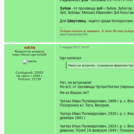
Радивонов
Гуля
- Коломна 1577/78 ГР-XVI
Зубов
- от прозвища
зуб
= Зубов, Зубатов, 
Зуб, Зубовы: Михаил Иванович Зуб Констан
Для
Шмуговец
- ищите среди белорусских
---
Платным поиском не занимаюсь. В личке НЕ консультирую.
митоГаплогруппа H1b
valcha
7 января 2017 14:47
Модератор раздела
https://forum.vgd.ru/349/
hgv написал:
[
Никто не встречал, толкования фамилии Чуг
q
[
]
/
Сообщений: 25502
q
На сайте с 2006 г.
]
Рейтинг: 21739
Нет, не встречали!
Но м.б. от прозвища Чуглаз\Чоглаз (черны
Не из Ваших ли?
Чуглаз Иван Поликарпович, 1906 г. р. с. 
Похоронен в г. Тата, Венгрия.
Чуглаз Иван Поликарпович, 1920 г. р. с. 
декабре 1941 г.
Чуглаз Илья Поликарпович, 1924 г. р. с. 
дивизии. Погиб 19 февраля 1944 г. Похоро