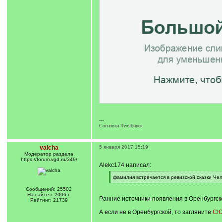
---
Сосновка-Челябинск
valcha
5 января 2017 15:19
Модератор раздела
https://forum.vgd.ru/349/
Alekc174 написал:
[
фамилия встречается в ревизской сказки Че
q
[
]
/
Сообщений: 25502
q
На сайте с 2006 г.
Ранние источники появления в Оренбургск
]
Рейтинг: 21739
А если не в Оренбургской, то загляните
СЮ