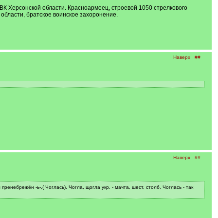
РВК Херсонской области. Красноармеец, строевой 1050 стрелкового
 области, братское воинское захоронение.
Наверх
##
Наверх
##
пренебрежён -ь-,( Чоглась). Чогла, щогла укр. - мачта, шест, столб. Чоглась - так