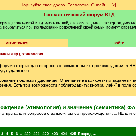
Нарисуйте свое древо. Бесплатно. Онлайн.
[х]
Генеалогический форум ВГД
рией, геральдикой и т.д. Здесь вы найдете собеседников, экспертов, умелых
рхив обратиться при исследовании родословной своей семьи, помогут опреде
РЕГИСТРАЦИЯ
ВОЙТИ
имы и пр.), этимология
 форуме открыт для вопросов о возможном их происхождении, а НЕ
дут удаляться.
рование подлежит удалению. Отвечайте на конкретный заданный в
ения. Есть три возможности поблагодарить: кнопка "лайк" в поле со
ождение (этимология) и значение (семантика) 
е открыта для вопросов о возможном её происхождении, а НЕ для о
3
4
5
6
...
420
421
422
423
424
425
Вперед →