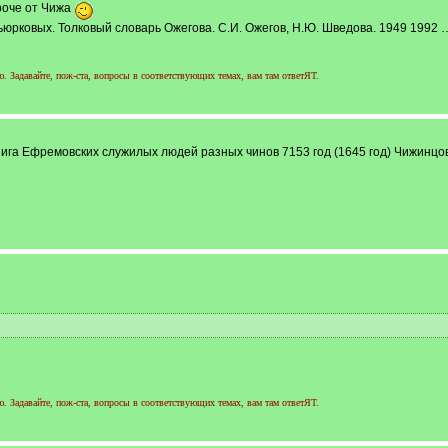
роче от Чижа
ьюрковых. Толковый словарь Ожегова. С.И. Ожегов, Н.Ю. Шведова. 1949 1992
 Задавайте, пож-ста, вопросы в соответствующих темах, вам там ответЯТ.
ига Ефремовских служилых людей разных чинов 7153 год (1645 год) Чижинцов
 Задавайте, пож-ста, вопросы в соответствующих темах, вам там ответЯТ.