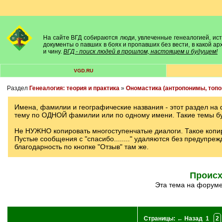
На сайте ВГД собираются люди, увлеченные генеалогией, исто
документы о павших в боях и пропавших без вести, в какой а
и чину.
ВГД - поиск людей в прошлом, настоящем и будущем!
VGD.RU
Раздел
Генеалогия: теория и практика
»
Ономастика (антропонимы, топон
Имена, фамилии и географические названия - этот раздел на
тему по ОДНОЙ фамилии или по одному имени. Такие темы бу
Не НУЖНО копировать многоступенчатые диалоги. Такое копи
Пустые сообщения с "спасибо........" удаляются без предупрежд
благодарность по кнопке "Отзыв" там же.
Происх
Эта тема на форум
Страницы:
← Назад
1
2