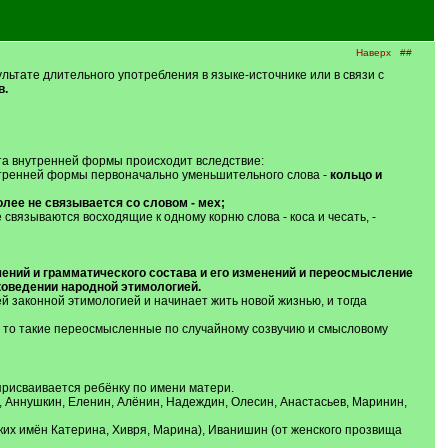
Наверх
##
льтате длительного употребления в языке-источнике или в связи с
в.
та внутренней формы происходит вследствие:
нутренней формы первоначально уменьшительного слова -
кольцо и
олее не связывается со словом - мех;
связываются восходящие к одному корню слова - коса и чесать, -
ений и грамматического состава и его изменений и переосмысление
коведении народной этимологией.
й законной этимологией и начинает жить новой жизнью, и тогда
, то такие переосмысленные по случайному созвучию и смысловому
 присваивается ребёнку по имени матери.
, Аннушкин, Еленин, Алёнин, Надеждин, Олесин, Анастасьев, Маринин,
их имён Катерина, Хивря, Марина), Иванишин (от женского прозвища