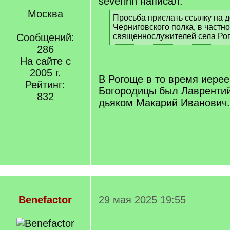
severinn написал:
Москва
[
Просьба прислать ссылку на до
q
Черниговского полка, в частн
]
Сообщений:
священнослужителей села Ро
[
286
/
На сайте с
q
2005 г.
]
В Рогоще в то время иере
Рейтинг:
Богородицы был Лаврентий
832
дьяком Макарий Иванович.
Benefactor
29 мая 2025 19:55