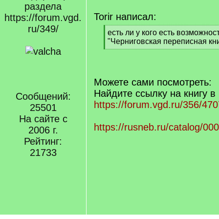
раздела
Torir написал:
https://forum.vgd.
ru/349/
[
есть ли у кого есть возможнос
q
"Черниговская переписная кни
]
[
/
q
]
Можете сами посмотреть:
Найдите ссылку на книгу в
Сообщений:
https://forum.vgd.ru/356/470
25501
На сайте с
https://rusneb.ru/catalog/
2006 г.
Рейтинг:
21733