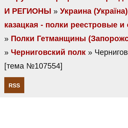
И РЕГИОНЫ
»
Украина (Україна)
казацкая - полки реестровые и
»
Полки Гетманщины (Запорожс
»
Черниговский полк
» Чернигов
[тема №107554]
RSS