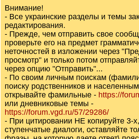
Внимание!
- Все украинские разделы и темы за
редактирования.
- Прежде, чем отправить свое сообщ
проверьте его на предмет грамматич
неточностей в изложении через "Пр
просмотр" и только потом отправля
через опцию "Отправить"...
- По своим личным поискам (фамили
поиску родственников и населенны
открывайте фамильные -
https://for
или дневниковые темы -
https://forum.vgd.ru/57/29286/
- При цитировании НЕ копируйте 3-х,
ступенчатые диалоги, оставляйте то
фразы, на которую даете ответ\ пояс