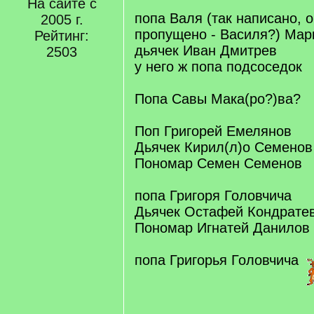
На сайте с
попа Валя (так написано, 
2005 г.
пропущено - Василя?) Мар
Рейтинг:
дьячек Иван Дмитрев
2503
у него ж попа подсоседок
Попа Савы Мака(ро?)ва?
Поп Григорей Емелянов
Дьячек Кирил(л)о Семенов
Пономар Семен Семенов
попа Григоря Головчича
Дьячек Остафей Кондрате
Пономар Игнатей Данилов
попа Григорья Головчича