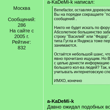
a-KaDeMi-k написал:
Москва
[
Benefactor, оставляя дорево
q
Вы на порядки сокращаете "п
]
Сообщений:
сообщений .
286
Никто не будет искать по фор
На сайте с
Абсолютное большинство заб
2005 г.
строку "Василий" или "Федор"
типа Гугла и Яндекса тоже п
Рейтинг:
занимаются.
832
Остаётся небольшой шанс, чт
явно прочитано ищущим. Но В
с целью донести информацию
большего кол-ва людей? Так, 
учитывать интернетовскую сп
ИМХО, конечно
[
/
q
]
a-KaDeMi-k
Давно ожидал подобных во