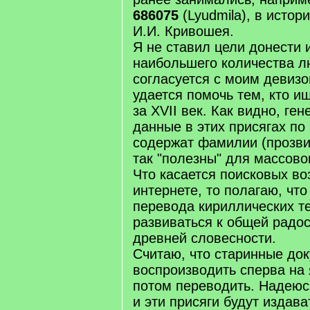
686075
(Lyudmila), в истор
И.И. Кривошея.
Я не ставил цели донести
наибольшего количества л
согласуется с моим девиз
удается помочь тем, кто и
за XVII век. Как видно, ге
данные в этих присягах по
содержат фамилии (прозви
так "полезны" для массово
Что касается поисковых в
интернете, то полагаю, чт
перевода кириллических те
развиваться к общей радо
древней словесности.
Считаю, что старинные до
воспроизводить сперва на 
потом переводить. Надеюсь
и эти присяги будут издав