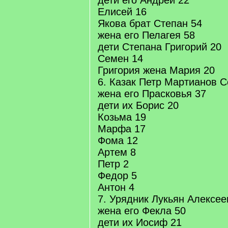
дети его Андрей 22
Елисей 16
Якова брат Степан 54
жена его Пелагея 58
дети Степана Григорий 20
Семен 14
Григория жена Мария 20
6. Казак Петр Мартианов 
жена его Прасковья 37
дети их Борис 20
Козьма 19
Марфа 17
Фома 12
Артем 8
Петр 2
Федор 5
Антон 4
7. Урядник Лукьян Алексее
жена его Фекла 50
дети их Иосиф 21