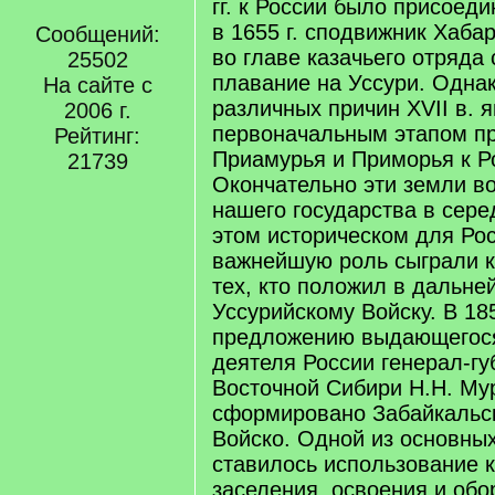
гг. к России было присоед
в 1655 г. сподвижник Хаба
Сообщений:
во главе казачьего отряда
25502
плавание на Уссури. Однак
На сайте с
различных причин XVII в. 
2006 г.
первоначальным этапом п
Рейтинг:
Приамурья и Приморья к Р
21739
Окончательно эти земли в
нашего государства в сере
этом историческом для Ро
важнейшую роль сыграли к
тех, кто положил в дальн
Уссурийскому Войску. В 185
предложению выдающегося
деятеля России генерал-гу
Восточной Сибири Н.Н. Му
сформировано Забайкальск
Войско. Одной из основных
ставилось использование 
заселения, освоения и об