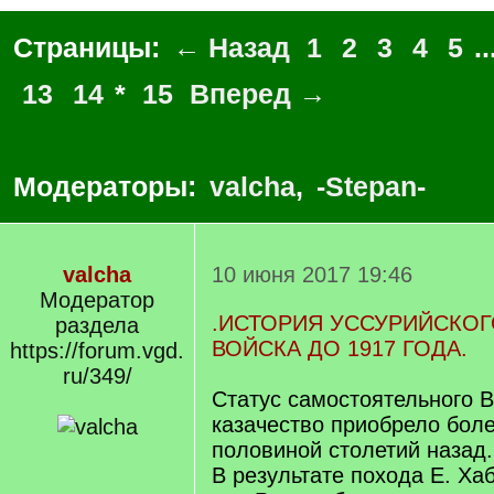
Страницы:
← Назад
1
2
3
4
5
..
13
14
*
15
Вперед →
Модераторы:
valcha
,
-Stepan-
valcha
10 июня 2017 19:46
Модератор
.ИСТОРИЯ УССУРИЙСКОГ
раздела
ВОЙСКА ДО 1917 ГОДА.
https://forum.vgd.
ru/349/
Статус самостоятельного В
казачество приобрело боле
половиной столетий назад.
В результате похода Е. Ха