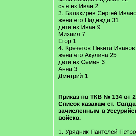
сын их Иван 2
3. Балакирев Сергей Иван
жена его Надежда 31
дети их Иван 9
Михаил 7
Егор 1
4. Кречетов Никита Иванов
жена его Акулина 25
дети их Семен 6
Анна 3
Дмитрий 1
Приказ по ТКВ № 134 от 29
Список казакам ст. Солда
зачисленным в Уссурийск
войско.
1. Урядник Пантелей Петро