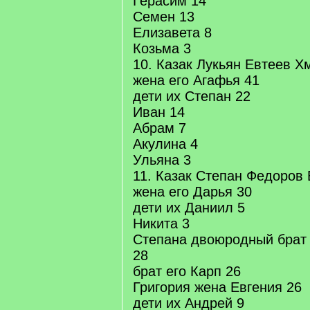
Герасим 14
Семен 13
Елизавета 8
Козьма 3
10. Казак Лукьян Евтеев Х
жена его Агафья 41
дети их Степан 22
Иван 14
Абрам 7
Акулина 4
Ульяна 3
11. Казак Степан Федоров 
жена его Дарья 30
дети их Даниил 5
Никита 3
Степана двоюродный брат 
28
брат его Карп 26
Григория жена Евгения 26
дети их Андрей 9