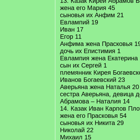
13. Казак Кирей Абрамов Б
жена его Мария 45
сыновья их Анфим 21
Евлампий 19
Иван 17
Егор 11
Анфима жена Прасковья 1
дочь их Епистимия 1
Евлампия жена Екатерина 
сын их Сергей 1
племянник Кирея Богаевск
Иванов Богаевский 23
Аверьяна жена Наталья 20
сестра Аверьяна, девица 
Абрамова – Наталия 14
14. Казак Иван Карпов Пло
жена его Прасковья 54
сыновья их Никита 29
Николай 22
Михаил 15