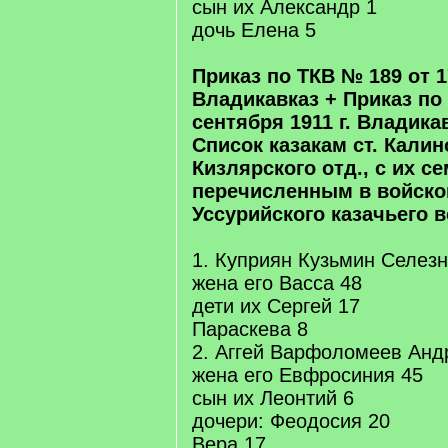
сын их Александр 1
дочь Елена 5
Приказ по ТКВ № 189 от 1
Владикавказ + Приказ по
сентября 1911 г. Владика
Список казакам ст. Калин
Кизлярского отд., с их с
перечисленным в войско
Уссурийского казачьего 
1. Куприян Кузьмин Селезн
жена его Васса 48
дети их Сергей 17
Параскева 8
2. Аггей Варфоломеев Анд
жена его Евфросиния 45
сын их Леонтий 6
дочери: Феодосия 20
Вера 17