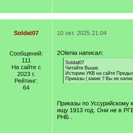
Soldat07
10 окт. 2025 21:04
2Olenia написал:
Сообщений:
111
[
Soldat07
На сайте с
q
Читайте Выше.
]
2023 г.
Историю УКВ на сайте Предыс
Приказы ( какие ? Вы не напис
Рейтинг:
[
64
/
q
]
Приказы по Уссурийскому 
ищу 1913 год. Они не в РГ
РНБ .