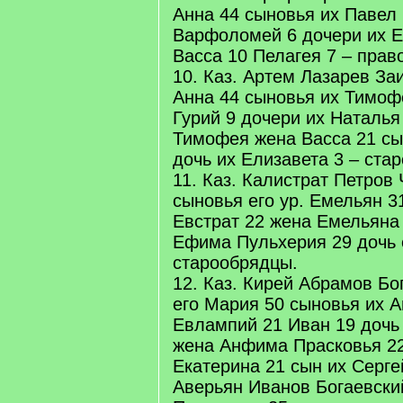
Анна 44 сыновья их Павел 
Варфоломей 6 дочери их 
Васса 10 Пелагея 7 – прав
10. Каз. Артем Лазарев За
Анна 44 сыновья их Тимоф
Гурий 9 дочери их Наталья
Тимофея жена Васса 21 сы
дочь их Елизавета 3 – ста
11. Каз. Калистрат Петров
сыновья его ур. Емельян 31
Евстрат 22 жена Емельяна
Ефима Пульхерия 29 дочь 
старообрядцы.
12. Каз. Кирей Абрамов Бо
его Мария 50 сыновья их 
Евлампий 21 Иван 19 дочь
жена Анфима Прасковья 2
Екатерина 21 сын их Серге
Аверьян Иванов Богаевски