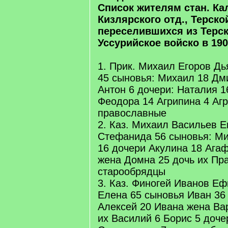
Список жителям стан. Ка
Кизлярского отд., Терской
переселившихся из Терск
Уссурийское войско в 1902
1. Прик. Михаил Егоров Дь
45 сыновья: Михаил 18 Дм
Антон 6 дочери: Наталия 
Феодора 14 Агрипина 4 Агр
православные
2. Каз. Михаил Васильев 
Стефанида 56 сыновья: Ми
16 дочери Акулина 18 Ага
жена Домна 25 дочь их Пра
старообрядцы
3. Каз. Финогей Иванов Е
Елена 65 сыновья Иван 36 
Алексей 20 Ивана жена Ва
их Василий 6 Борис 5 доче