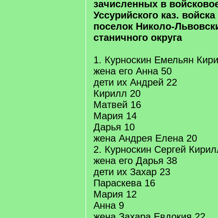
зачисленных в войсково
Уссурийского каз. войска
поселок Николо-Львовск
станичного округа
1. Курноскин Емельян Кир
жена его Анна 50
дети их Андрей 22
Кирилл 20
Матвей 16
Мария 14
Дарья 10
жена Андрея Елена 20
2. Курноскин Сергей Кирил
жена его Дарья 38
дети их Захар 23
Параскева 16
Мария 12
Анна 9
жена Захара Евдокия 22