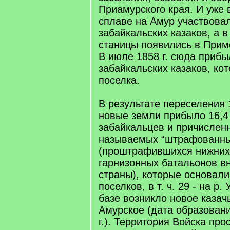
Приамурского края. И уже в
сплаве на Амур участвова
забайкальских казаков, а в 
станицы появились в Примо
В июле 1858 г. сюда прибы
забайкальских казаков, ко
поселка.
В результате переселения 1
новые земли прибыло 16,4 
забайкальцев и причисленн
называемых “штрафованны
(проштрафившихся нижних
гарнизонных батальонов в
страны), которые основали
поселков, в т. ч. 29 - на р.
базе возникло новое казач
Амурское (дата образовани
г.). Территория Войска про