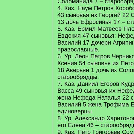
Соломанида 7 – старообря
4. Каз. Наум Петров Короб
43 сыновья их Георгий 22 
13 дочь Ефросинья 17 – с
5. Каз. Ермил Матвеев Пл
Евдокия 47 сыновья: Нефе
Василий 17 дочери Агрипи
православные.
6. Ур. Леон Петров Черник
Ксения 54 сыновья их Петр
18 Аверьян 1 дочь их Соло
старообрядцы.
7. Каз. Даниил Егоров Куд
Васса 49 сыновья их Нефе
жена Нефеда Наталья 22 с
Василий 5 жена Трофима Е
единоверцы.
8. Ур. Александр Харитоно
его Елена 46 – старообряд
9. Каз. Петр Григорьев Сом