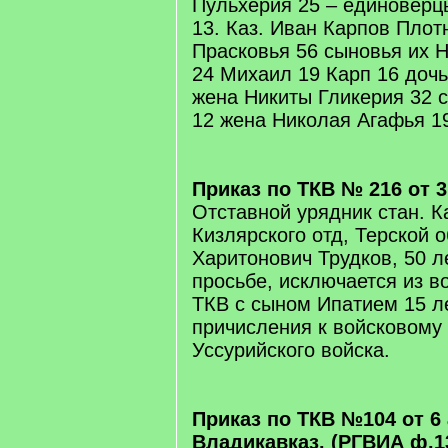
Пульхерия 25 – единоверц
13. Каз. Иван Карпов Плот
Прасковья 56 сыновья их 
24 Михаил 19 Карп 16 дочь
жена Никиты Гликерия 32 
12 жена Николая Агафья 1
Приказ по ТКВ № 216 от 31
Отставной урядник стан. 
Кизлярского отд, Терской 
Харитонович Трудков, 50 ле
просьбе, исключается из в
ТКВ с сыном Ипатием 15 ле
причисления к войсковому
Уссурийского войска.
Приказ по ТКВ №104 от 6 а
Владикавказ. (РГВИА ф.132