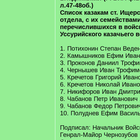
л.47-48об.)
Список казакам ст. Ищер
отдела, с их семействами
перечислившихся в войс
Уссурийского казачьего в
1. Потихонин Степан Веден
2. Камышников Ефим Ивано
3. Проконов Даниил Трофим
4. Чернышев Иван Трофимо
5. Кречетов Григорий Ивано
6. Кречетов Николай Иванов
7. Никифоров Иван Дмитрие
8. Чабанов Петр Иванович 1
9. Чабанов Федор Петрович
10. Полуднев Ефим Василье
Подписал: Начальник Войс
Генрал-Майор Чернозубов