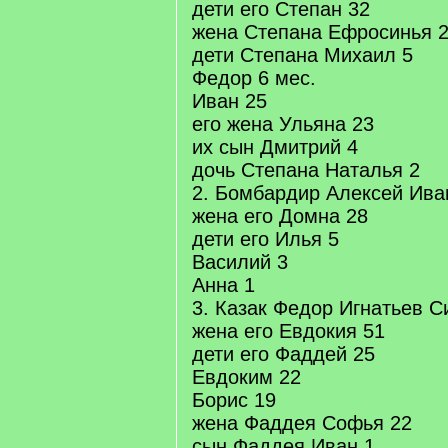
дети его Степан 32
жена Степана Ефросинья 
дети Степана Михаил 5
Федор 6 мес.
Иван 25
его жена Ульяна 23
их сын Дмитрий 4
дочь Степана Наталья 2
2. Бомбардир Алексей Ива
жена его Домна 28
дети его Илья 5
Василий 3
Анна 1
3. Казак Федор Игнатьев С
жена его Евдокия 51
дети его Фаддей 25
Евдоким 22
Борис 19
жена Фаддея Софья 22
сын Фаддея Иван 1