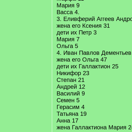
Мария 9
Васса 4.
3. Еливферий Аггеев Андр
жена его Ксения 31
дети их Петр 3
Мария 7
Ольга 5
4. Иван Павлов Дементьев
жена его Ольга 47
дети их Галлактион 25
Никифор 23
Степан 21
Андрей 12
Василий 9
Семен 5
Герасим 4
Татьяна 19
Анна 17
жена Галлактиона Мария 2