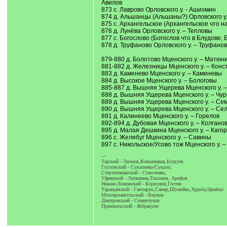
Авилов
873 с. Лаврово Орловского у. - Ашихмин
874 д. Альшанцы (Альшаны?) Орловского у.
875 c. Архангельское (Архангельское что 
876 д. Лунёва Орловского у. – Тепловы
877 с. Богослово (Богослов что в Блудове,
878 д. Труфаново Орловского у. – Труфано
879-880 д. Болотово Мценского у. – Матюн
881-882 д. Железницы Мценского у. – Кон
883 д. Каменево Мценского у. – Каменевы
884 д. Высокое Мценского у. – Бологовы
885-887 д. Вышняя Ущерева Мценского у. 
888 д. Вышняя Ущерева Мценского у. – Чу
889 д. Вышняя Ущерева Мценского у. – Се
890 д. Вышняя Ущерева Мценского у. – Се
891 д. Калинеево Мценского у. – Горелов
892-894 д. Дубовая Мценского у. – Колганов
895 д. Малая Дешкина Мценского у. – Каго
896 с. Желябуг Мценского у. – Савины
897 с. Никольское/Усово тож Мценского у. 
---
Тарский - Леонов,Коваленков,Бушуев
Глуховский - Сукаленко/Сукало,
Стерлитамакский - Суколенко,
Уфимский - Литвинин,Тихонов, Арефов
Нижне-Ломовский - Боркунов,Гостев
Таращанский - Ганчарук,Самар,Шумейко,Худоба,Цимбал
Малоархангельский - Внуков
Дмитровский - Семенчуков
Пржевальский - Жбракуно