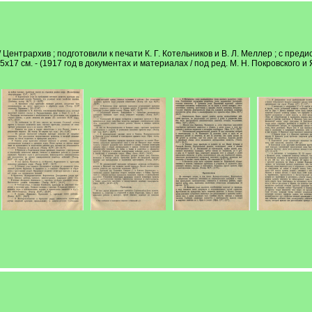
 Центрархив ; подготовили к печати К. Г. Котельников и В. Л. Меллер ; с предисл
 25х17 см. - (1917 год в документах и материалах / под ред. М. Н. Покровского и 