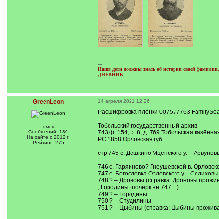
---
Наши дети должны знать об истории своей фамилии, 
ДНЕВНИК
GreenLeon
14 апреля 2021 12:26
Расшифровка плёнки 007577763 FamilySea
Тобольский государственный архив
омск
Сообщений: 136
743 ф. 154, о. 8, д. 769 Тобольская казённ
На сайте с 2012 г.
РС 1858 Орловская губ.
Рейтинг: 275
стр 745 с. Дешкино Мценского у. – Арвунов
746 с. Гаряиново? Гнеушевской в. Орловско
747 с. Богословка Орловского у. - Селиховы
748 ? – Дроновы (справка: Дроновы прожив
, Городины (почерк не 747…)
749 ? – Городины
750 ? – Студилины
751 ? – Цыбины (справка: Цыбины проживал