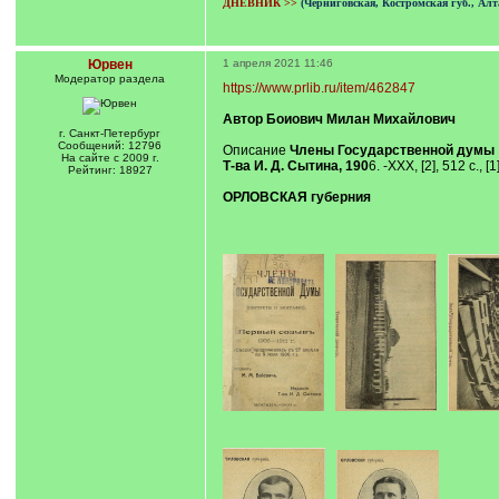
ДНЕВНИК >>
(Черниговская, Костромская губ., Алт
Юрвен
1 апреля 2021 11:46
Модератор раздела
https://www.prlib.ru/item/462847
Автор Боиович Милан Михайлович
г. Санкт-Петербург
Сообщений: 12796
Описание
Члены Государственной думы : (
На сайте с 2009 г.
Т-ва И. Д. Сытина, 190
6. -XXX, [2], 512 с., [1
Рейтинг: 18927
ОРЛОВСКАЯ губерния