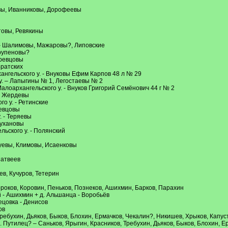
евы, Иванниковы, Дорофеевы
товы, Ревякины
. – Шалимовы, Мажаровы?, Липовские
Крупеновы?
Гревцовы
Братских
ангельского у. - Внуковы Ефим Карпов 48 л № 29
у. – Лапыгины № 1, Легостаевы № 2
алоархангельского у. - Внуков Григорий Семёнович 44 г № 2
 - Жердевы
о у. - Ретинские
ревцовы
. - Теряевы
Сухановы
льского у. - Полянский
луевы, Климовы, Исаенковы
Матвеев
в, Кучуров, Тетерин
ороков, Коровин, Пеньков, Познеков, Ашихмин, Барков, Парахин
ой - Ашихмин + д. Альшанца - Воробьёв
ецовка - Денисов
ов
 Требухин, Дьяков, Быков, Блохин, Ермачков, Чекалин?, Никишев, Хрыков, Капус
 д. Путилец? – Саньков, Ярыгин, Красников, Требухин, Дьяков, Быков, Блохин, 