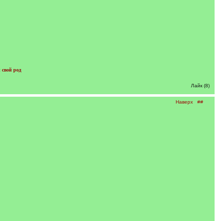
 свой род
Лайк (8)
Наверх
##