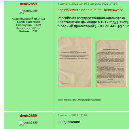
denis2859
8 августа 2021 16:36
8 августа 2021 17:36
https://viewer.rusneb.ru/ru/rs...heme=white
Российская государственная библиотека
Краснодарский кр.ст-ца
Калниболотская
Крестьянское движение в 1917 году [Текст] /
Сообщений: 1139
"Красный пролетарий"). - XXVII, 442, [2] с.;
На сайте с 2018 г.
Рейтинг: 632
---
Мои предки из Орловской губернии
denis2859
8 августа 2021 17:40
продолжение