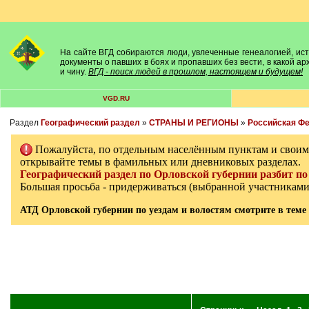
На сайте ВГД собираются люди, увлеченные генеалогией, исто
документы о павших в боях и пропавших без вести, в какой а
и чину.
ВГД - поиск людей в прошлом, настоящем и будущем!
VGD.RU
Раздел
Географический раздел
»
СТРАНЫ И РЕГИОНЫ
»
Российская Ф
Пожалуйста, по отдельным населённым пунктам и свои
открывайте темы в фамильных или дневниковых разделах.
Географический раздел по Орловской губернии разбит по 
Большая просьба - придерживаться (выбранной участникам
АТД Орловской губернии по уездам и волостям смотрите в теме