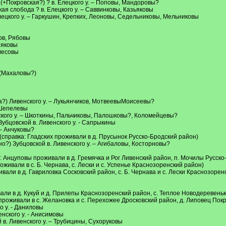
(+Покровская?) ? в. Елецкого у. – Поповы, Мандоровы?
ая слобода ? в. Елецкого у. – Саввинковы, Казьяковы
ецкого у. – Гаркушин, Крепких, Леоновы, Седельниковы, Мельниковы
ов, Рябовы
няковы
амесовы
ы(Махаловы?)
ы
ка?) Ливенского у. – Лукьянчиков, МотвеевыМоисеевы?
 Шепелевы
ского у. – Шкоткины, Пальчиковы, Палошковы?, Коломейцевы?
Зубцовской в. Ливенского у. - Сапрыкины
 – Анчуковы?
(справка: Гладских проживали в д. Прусынок Русско-Бродский район)
?) Зубцовской в. Ливенского у. – Агибаловы, Косторновы?
: Анцуповы проживали в д. Гремячка и Рог Ливенский район, п. Мочилы Русско
живали в с. Б. Чернава, с. Лески и с. Успенье Краснозоренский район)
вали в д. Гавриловка Сосковский район, с. Б. Чернава и с. Лески Краснозорен
али в д. Кукуй и д. Прилепы Краснозоренский район, с. Теплое Новодеревеньк
проживали в с. Желановка и с. Перехожее Дросковский район, д. Липовец Пок
о у. - Даниловы
нского у. - Анисимовы
в. Ливенского у. – Трубицины, Сухоруковы