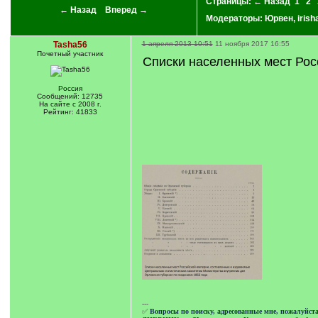
Страницы:
← Назад
1
2
← Назад
Вперед →
Модераторы:
Юрвен
,
irish
Tasha56
1 апреля 2013 10:51
11 ноября 2017 16:55
Почетный учаcтник
Списки населенных мест Рос
Россия
Сообщений: 12735
На сайте с 2008 г.
Рейтинг: 41833
---
✅
Вопросы по поиску, адресованные мне, пожалуйст