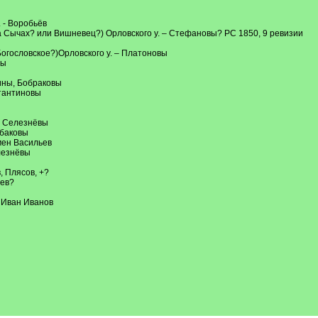
 - Воробьёв
на Сычах? или Вишневец?) Орловского у. – Стефановы? РС 1850, 9 ревизии
 Богословское?)Орловского у. – Платоновы
вы
ины, Бобраковы
стантиновы
– Селезнёвы
рбаковы
мен Васильев
лезнёвы
, Плясов, +?
рев?
– Иван Иванов