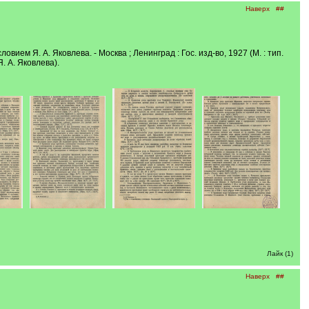
Наверх
##
овием Я. А. Яковлева. - Москва ; Ленинград : Гос. изд-во, 1927 (М. : тип.
Я. А. Яковлева).
Лайк (1)
Наверх
##