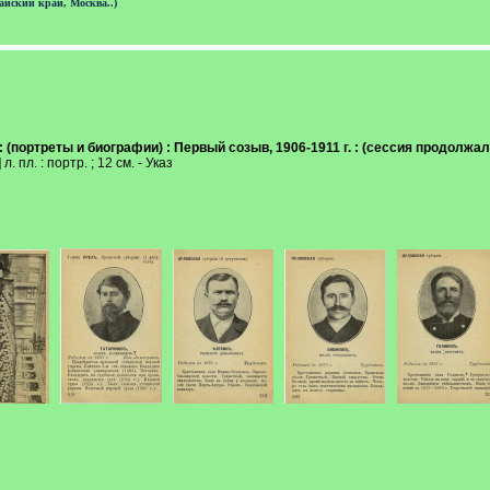
айский край, Москва..)
портреты и биографии) : Первый созыв, 1906-1911 г. : (сессия продолжалась 
] л. пл. : портр. ; 12 см. - Указ