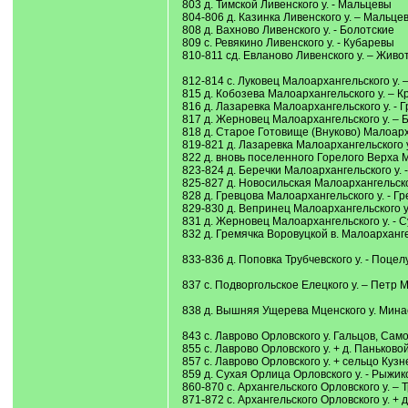
803 д. Тимской Ливенского у. - Мальцевы
804-806 д. Казинка Ливенского у. – Мальц
808 д. Вахново Ливенского у. - Болотские
809 с. Ревякино Ливенского у. - Кубаревы
810-811 сд. Евланово Ливенского у. – Живо
812-814 с. Луковец Малоархангельского у
815 д. Кобозева Малоархангельского у. – 
816 д. Лазаревка Малоархангельского у. - 
817 д. Жерновец Малоархангельского у. – 
818 д. Старое Готовище (Внуково) Малоарх
819-821 д. Лазаревка Малоархангельского 
822 д. вновь поселенного Горелого Верха М
823-824 д. Беречки Малоархангельского у.
825-827 д. Новосильская Малоархангельског
828 д. Гревцова Малоархангельского у. - Г
829-830 д. Вепринец Малоархангельского у
831 д. Жерновец Малоархангельского у. - 
832 д. Гремячка Воровуцкой в. Малоарханге
833-836 д. Поповка Трубчевского у. - Поце
837 с. Подворгольское Елецкого у. – Петр 
838 д. Вышняя Ущерева Мценского у. Минае
843 с. Лаврово Орловского у. Гальцов, Сам
855 с. Лаврово Орловского у. + д. Паньков
857 с. Лаврово Орловского у. + сельцо Кузн
859 д. Сухая Орлица Орловского у. - Рыжик
860-870 с. Архангельского Орловского у. –
871-872 с. Архангельского Орловского у. +