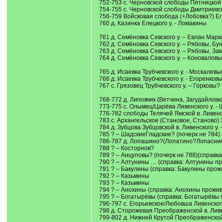
752-753 с. Черновской слободы Пятницкой 
754-755 с. Черновской слободы Дмитриевск
756-759 Войсковая слобода (+Лобовка?) Ел
760 д. Казинка Елецкого у. - Ломакины
761 д. Семёновка Севского у. – Евлан Марк
762 д. Семёновка Севского у. – Рябовы, Бу
763 д. Семёновка Севского у. – Рябовы, З
764 д. Семёновка Севского у. – Коноваловы
765 д. Исаевка Трубчевского у. - Москалев
766 д. Исаевка Трубчевского у. - Егоренков
767 с. Грязовец Трубчевского у. – Горковы?
768-772 д. Липовчик (Ветчина, Загудайлов
773-775 с. Олымец/Царёва Ливенского у. -
776-782 слободы Телячей Ямской в. Ливен
783 с. Архангельское (Становое, Станово) 
784 д. Зубцова Зубцовской в. Ливенского у.
785 ? – ШадскиеГладские? (почерк не 784) 
786-787 д. Лопашино?(Лопатино?Лопаснино
788 ? – Косторнов?
789 ? – Анцуповы? (почерк не 788)(справка
790 ? – Алтунины … (справка: Алтунины про
791 ? – Бакулины (справка: Бакулины прожи
792 ? – Казьмины
793 ? – Казьмины
794 ? – Анохины (справка: Анохины прожив
795 ? – Богатырёвы (справка: Богатырёвы 
796-797 с. Егорьевское/Любовша Ливенског
798 д. Сторожевая Преображенской в. Ливе
799-802 д. Нижней Крутой Преображенской 