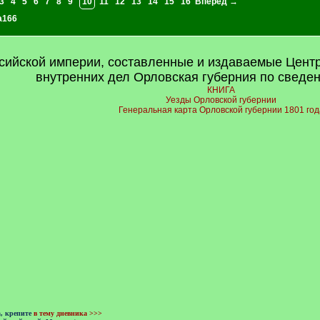
3
4
5
6
7
8
9
10
11
12
13
14
15
16
Вперед →
a166
сийской империи, составленные и издаваемые Цент
внутренних дел Орловская губерния по сведе
КНИГА
Уезды Орловской губернии
Генеральная карта Орловской губернии 1801 год
а, крепите
в тему дневника >>>