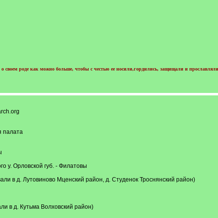
о своем роде как можно больше, чтобы с честью ее носили,гордились, защищали и прославляли
rch.org
ая палата
ы
го у. Орловской губ. - Филатовы
али в д. Лутовиново Мценский район, д. Студенок Троснянский район)
и в д. Кутьма Волховский район)