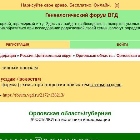
Нарисуйте свое древо. Бесплатно. Онлайн.
[х]
Генеалогический форум ВГД
рией, геральдикой и т.д. Здесь вы найдете собеседников, экспертов, умелых
рхив обратиться при исследовании родословной своей семьи, помогут опреде
РЕГИСТРАЦИЯ
ВОЙТИ
едерация
»
Россия, Центральный округ
»
Орловская область
»
Орловская о
м личным поискам
уездам / волостям
и форума) схемы при открытии новых тем
в этом разделе
.
-
https://forum.vgd.ru/2172/136213/
Орловская область\губерния
❄ ССЫЛКИ на источники информации