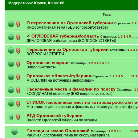
Модераторы:
Юрвен
,
irisha166
Тема
О переселении из Орловской губернии
Страницы:
1
2
Информативная тема (БЕЗ вопросов/ответов)
✔ ОРЛОВСКАЯ губерния/область
Страницы:
1
2
3
4
5
... ..
ДИАЛОГОВАЯ рабочая тема (ВОПРОСЫ\ОТВЕТЫ)
Переселение из Орловской губернии
Страницы:
1
2
3
4
ВОПРОСЫ / ОТВЕТЫ
Орловская епархия
Страницы:
1
2
3
4
5
6
7
8
Вопросы/ответы
Орловская область\губерния
Страницы:
1
2
3
4
5
... ...
11
1
❄ ССЫЛКИ на источники информации
Населенные места и фамилии по поиску
Страницы:
1
КООРДИНАТЫ по поиску (БЕЗ вопросов/ответов)
СПИСОК населенных мест по которым работают и
Материал в дневниковых и фамильных темах участников фору
АТД Орловской губернии
Волости Орловской губернии по уездам
Помещики земли Орловской
Страницы:
1
2
3
4
5
... ...
68
69
Рабочая (сословная) тема по сбору материала