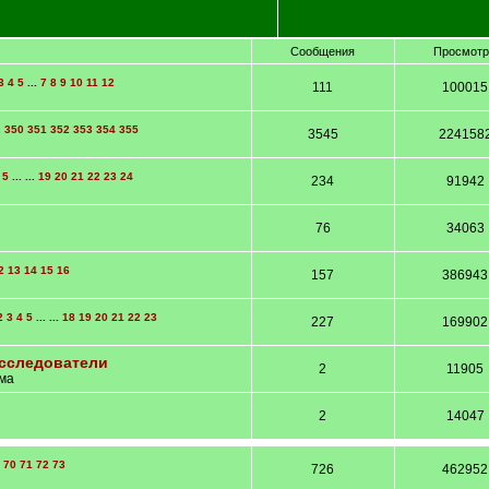
Сообщения
Просмот
3
4
5
...
7
8
9
10
11
12
111
100015
.
350
351
352
353
354
355
3545
224158
5
... ...
19
20
21
22
23
24
234
91942
76
34063
2
13
14
15
16
157
386943
2
3
4
5
... ...
18
19
20
21
22
23
227
169902
сследователи
2
11905
ма
2
14047
70
71
72
73
726
462952