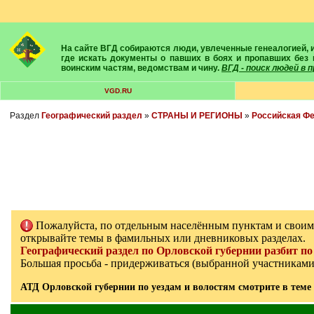
На сайте ВГД собираются люди, увлеченные генеалогией, историей, геральдикой и т.д. Здесь вы найдете собеседников, экспертов, умелых помощников в поисках предков и родственников. Вам подскажут
где искать документы о павших в боях и пропавших без 
воинским частям, ведомствам и чину.
ВГД - поиск людей в
VGD.RU
Раздел
Географический раздел
»
СТРАНЫ И РЕГИОНЫ
»
Российская Ф
Пожалуйста, по отдельным населённым пунктам и свои
открывайте темы в фамильных или дневниковых разделах.
Географический раздел по Орловской губернии разбит по 
Большая просьба - придерживаться (выбранной участникам
АТД Орловской губернии по уездам и волостям смотрите в теме