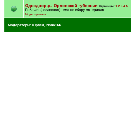
Однодворцы Орловской губернии
Страницы:
1
2
3
4
5
..
Рабочая (сословная) тема по сбору материала
Модерировать
Модераторы:
Юрвен
,
irisha166