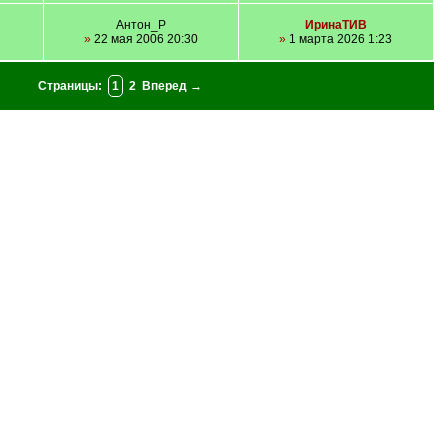
Антон_Р
ИринаТИВ
»
22 мая 2006 20:30
»
1 марта 2026 1:23
Страницы:
1
2
Вперед →