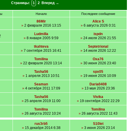
Страницы:
1
2
Вперед →
ры
Начало
Последнее сообщение
86Mir
Alice S
»
2 февраля 2016 13:15
»
6 августа 2026 0:31
Ludmilla
ispdn
2
»
8 января 2005 9:59
»
24 июля 2026 21:55
tkahteva
Septetrional
»
7 сентября 2015 16:41
»
14 июля 2026 12:22
Tomilina
Oxa76
»
22 февраля 2020 13:14
»
30 июня 2026 23:40
Tasha56
spx05
»
1 апреля 2013 10:51
»
19 июня 2026 10:09
Seaman
Daria0408
»
4 октября 2011 17:09
»
13 мая 2026 23:36
Tasha56
Vivika
»
25 апреля 2019 11:00
»
19 сентября 2022 22:29
Tomilina
Tomilina
»
26 августа 2022 10:24
»
26 августа 2022 11:43
rus3rb5
S10let
»
15 декабря 2014 6:38
»
3 июня 2026 23:14