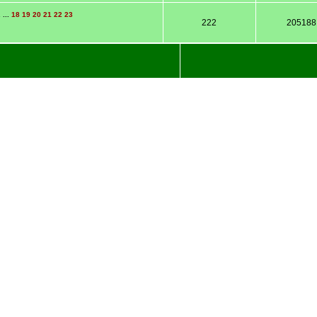
. ...
18
19
20
21
22
23
222
205188