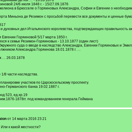
ледниками детей … - 26.09.1876
новой 24/6 июля 1848 г. - 15/27.09.1876
икелиона в Брюсселе о Горяиновых Александра, Софии и Евгении о необходим
рта Миньона де Резимон с просьбой перевести все документы и ценные бума
817
и духовных дел Итальянского королевства, подтверждающих правильность акт
 Евгении Горяиновой 5/17 марта 1850 г.
хся к семье Резимон-Горяиновых - 13.10.1877 (один лист)
кружного суда о вводе в наследство Александра, Евгении Горяиновых и Эмилии
олжником Александра Горяинова 18.01.1878 г. …
к … 26.03.1878
1/8 части наследства.
ланировке участков по Царскосельскому проспекту.
о-Германского банка 19.02.1887 г.
д 523, ед.хр.19
рим.1876-1878гг. под командованием генерала Геймана
aton
от 14 марта 2016 23:21
 Или к какой местности?