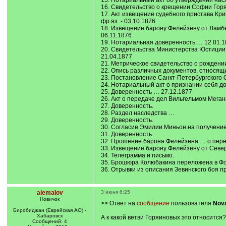
15. Нотариальный акт об утверждении нас
16. Свидетельство о крещении Софии Горяи
17. Акт извещение судебного пристава Кр
фр.яз. - 03.10.1876
18. Извещение барону Фелейзену от Ламбе
06.11.1876
19. Нотариальная доверенность … 12.01.1
20. Свидетельства Министерства Юстиции 
21.04.1877
21. Метрическое свидетельство о рождении
22. Опись различных документов, относящи
23. Постановление Санкт-Петербургского О
24. Нотариальный акт о признании себя д
25. Доверенность … 27.12.1877
26. Акт о передаче дел Вильгельмом Меган
27. Доверенность.
28. Раздел наследства …
29. Доверенность.
30. Согласие Эмилии Миньон на получение 
31. Доверенность.
32. Прошение барона Фелейзена … о переп
33. Извещение барону Фелейзену от Северн
34. Телеграмма и письмо.
35. Брошюра Колюбакина переложена в Фон
36. Отрывки из описания Зевинского боя п
alemalov
3 июня 6:25
Новичок
>> Ответ на
сообщение
пользователя
Nov
Биробиджан (Еврейская АО) -
Хабаровск
А к какой ветви Горяиновых это относится?
Сообщений: 4