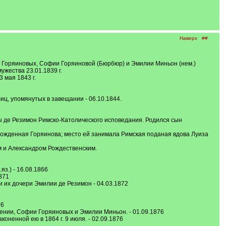
Наверх
##
 Горяиновых, Софии Горяиновой (Бюрбюр) и Эмилии Миньон (нем.)
ужества 23.01.1839 г.
 мая 1843 г.
ц, упомянутых в завещании - 06.10.1844.
 де Резимон Римско-Католического исповедания. Родился сын
ожденная Горяинова; место ей занимала Римская поданая вдова Луиза
 и Александром Рождественским.
з.) - 16.08.1866
871
и их дочери Эмилии де Резимон - 04.03.1872
76
вгении, Софии Горяиновых и Эмилии Миньон. - 01.09.1876
ненной ею в 1864 г. 9 июля. - 02.09.1876