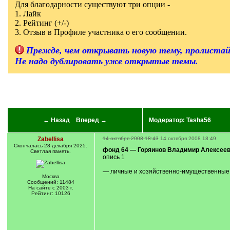
Для благодарности существуют три опции -
]
1. Лайк
2. Рейтинг (+/-)
3. Отзыв в Профиле участника о его сообщении.
Прежде, чем открывать новую тему, пролистай
Не надо дублировать уже открытые темы.
← Назад
Вперед →
Модератор:
Tasha56
Zabellisa
14 октября 2008 18:43
14 октября 2008 18:49
Cкончалась 28 декабря 2025.
фонд 64 — Горяинов Владимир Алексеев
Светлая память.
опись 1
— личные и хозяйственно-имущественные 
Москва
Сообщений: 11484
На сайте с 2003 г.
Рейтинг: 10126
---