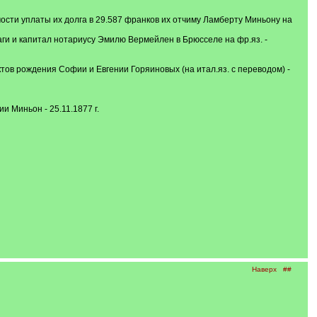
ости уплаты их долга в 29.587 франков их отчиму Ламберту Миньону на
ги и капитал нотариусу Эмилю Вермейлен в Брюсселе на фр.яз. -
ов рождения Софии и Евгении Горяиновых (на итал.яз. с переводом) -
 Миньон - 25.11.1877 г.
Наверх
##