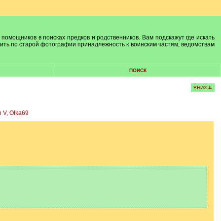
 помощников в поисках предков и родственников. Вам подскажут где искать
лить по старой фотографии принадлежность к воинским частям, ведомствам
ПОИСК
ВНИЗ ⇊
n V
,
Olka69