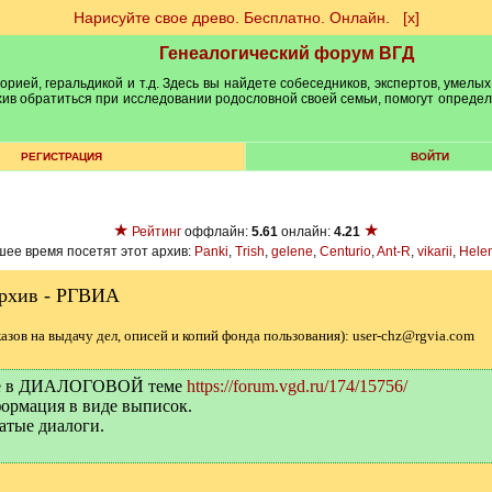
Нарисуйте свое древо. Бесплатно. Онлайн.
[х]
Генеалогический форум ВГД
рией, геральдикой и т.д. Здесь вы найдете собеседников, экспертов, умелых
рхив обратиться при исследовании родословной своей семьи, помогут опреде
РЕГИСТРАЦИЯ
ВОЙТИ
★
★
Рейтинг
оффлайн:
5.61
онлайн:
4.21
ее время посетят этот архив:
Panki
,
Trish
,
gelene
,
Centurio
,
Ant-R
,
vikarii
,
Hele
архив - РГВИА
казов на выдачу дел, описей и копий фонда пользования): user-chz@rgvia.com
йте в ДИАЛОГОВОЙ теме
https://forum.vgd.ru/174/15756/
ормация в виде выписок.
атые диалоги.