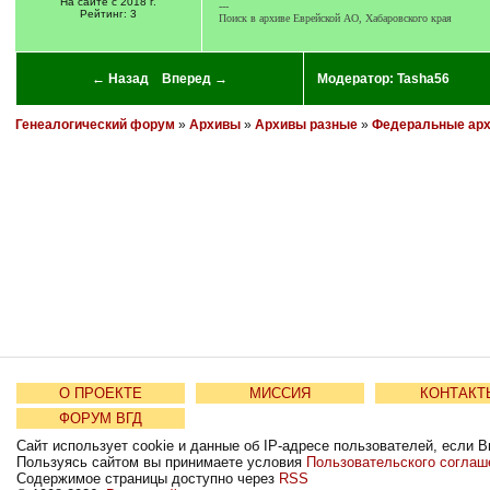
На сайте с 2018 г.
---
Рейтинг: 3
Поиск в архиве Еврейской АО, Хабаровского края
← Назад
Вперед →
Модератор:
Tasha56
Генеалогический форум
»
Архивы
»
Архивы разные
»
Федеральные ар
О ПРОЕКТЕ
МИССИЯ
КОНТАКТ
ФОРУМ ВГД
Сайт использует cookie и данные об IP-адресе пользователей, если В
Пользуясь сайтом вы принимаете условия
Пользовательского соглаш
Содержимое страницы доступно через
RSS