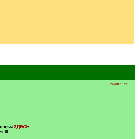
Наверх
##
здесь
ентарии
,
я!!!!