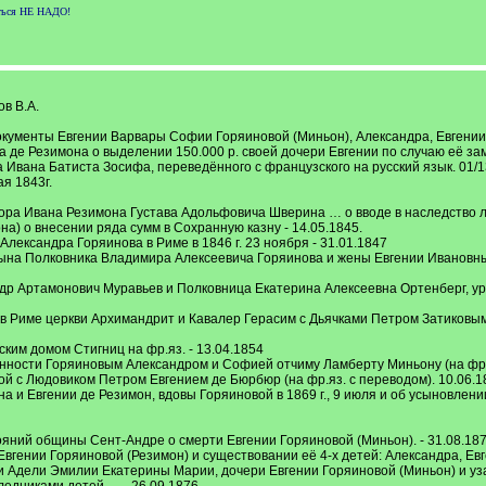
аться НЕ НАДО!
в В.А.
кументы Евгении Варвары Софии Горяиновой (Миньон), Александра, Евгении
 де Резимона о выделении 150.000 р. своей дочери Евгении по случаю её зам
 Ивана Батиста Зосифа, переведённого с французского на русский язык. 01/13
я 1843г.
ра Ивана Резимона Густава Адольфовича Шверина … о вводе в наследство ли
) о внесении ряда сумм в Сохранную казну - 14.05.1845.
лександра Горяинова в Риме в 1846 г. 23 ноября - 31.01.1847
ына Полковника Владимира Алексеевича Горяинова и жены Евгении Ивановны
др Артамонович Муравьев и Полковница Екатерина Алексеевна Ортенберг, ур
в Риме церкви Архимандрит и Кавалер Герасим с Дьячками Петром Затиковым
ским домом Стигниц на фр.яз. - 13.04.1854
нности Горяиновым Александром и Софией отчиму Ламберту Миньону (на фр.я
й с Людовиком Петром Евгением де Бюрбюр (на фр.яз. с переводом). 10.06.1
а и Евгении де Резимон, вдовы Горяиновой в 1869 г., 9 июля и об усыновлени
ояний общины Сент-Андре о смерти Евгении Горяиновой (Миньон). - 31.08.18
 Евгении Горяиновой (Резимон) и существовании её 4-х детей: Александра, Е
 Адели Эмилии Екатерины Марии, дочери Евгении Горяиновой (Миньон) и узако