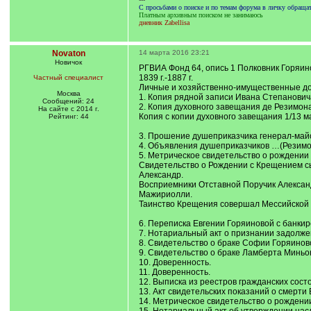
С просьбами о поиске и по темам форума в личку обращ
Платным архивным поиском не занимаюсь
дневник Zabellisa
Novaton
14 марта 2016 23:21
Новичок
РГВИА Фонд 64, опись 1 Полковник Горяино
1839 г.-1887 г.
Частный специалист
Личные и хозяйственно-имущественные до
Москва
1. Копия рядной записи Ивана Степановича
Сообщений: 24
2. Копия духовного завещания де Резимона
На сайте с 2014 г.
Копия с копии духовного завещания 1/13 ма
Рейтинг: 44
3. Прошение душеприказчика генерал-майо
4. Объявления душеприказчиков …(Резимона
5. Метрическое свидетельство о рождении А
Свидетельство о Рождении с Крещением с
Александр.
Восприемники Отставной Поручик Алексан
Мажириолли.
Таинство Крещения совершал Мессийской 
6. Переписка Евгении Горяиновой с банкир
7. Нотариальный акт о признании задолже
8. Свидетельство о браке Софии Горяиново
9. Свидетельство о браке Ламберта Миньон
10. Доверенность.
11. Доверенность.
12. Выписка из реестров гражданских сост
13. Акт свидетельских показаний о смерти
14. Метрическое свидетельство о рождении