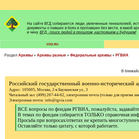
На сайте ВГД собираются люди, увлеченные генеалогией, исто
документы о павших в боях и пропавших без вести, в какой а
и чину.
ВГД - поиск людей в прошлом, настоящем и будущем!
VGD.RU
Раздел
Архивы
»
Архивы разные
»
Федеральные архивы
»
РГВИА
В ближайш
Российский государственный военно-исторический 
Адрес: 105005, Москва, 2-я Бауманская ул., 3
Читальный зал: (499) 267-44-62, электронная почта (только для приема за
Электронная почта: info@rgvia.com
[
ВСЕ вопросы по фондам РГВИА, пожалуйста, задава
q
В темах по фондам собирается ТОЛЬКО справочная инф
]
Просьба при вопросах/ответах не крепить многоступенч
Оставляйте только цитату, с которой работаете.
[
/
q