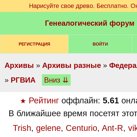
Нарисуйте свое древо. Бесплатно. О
Генеалогический форум
РЕГИСТРАЦИЯ
ВОЙТИ
Архивы
»
Архивы разные
»
Федера
»
РГВИА
Вниз ⇊
Рейтинг
оффлайн:
5.61
онл
★
В ближайшее время посетят этот
Trish
,
gelene
,
Centurio
,
Ant-R
,
vi