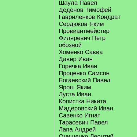
Шаула Павел
Деденов Тимофей
Гавриленков Кондрат
Сердюков Яким
Провиантмейстер
Филяревич Петр
обозной
Хоменко Савва
Давер Иван
Горячка Иван
Проценко Самсон
Богаевский Павел
Ярош Яким
Луста Иван
Копистка Никита
Мадеровский Иван
Савенко Игнат
Тарасевич Павел
Лапа Андрей
Онищенко Леонтий