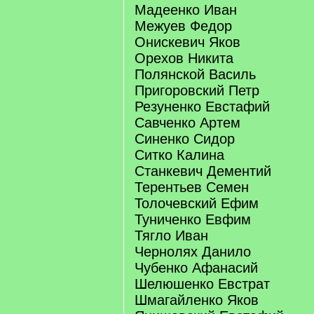
Мадеенко Иван
Межуев Федор
Онискевич Яков
Орехов Никита
Полянской Василь
Пригоровский Петр
Резуненко Евстафий
Савченко Артем
Синенко Сидор
Ситко Калина
Станкевич Дементий
Терентьев Семен
Толочевский Ефим
Туниченко Евфим
Тягло Иван
Чернолях Данило
Чубенко Афанасий
Шелюшенко Евстрат
Шмагайленко Яков