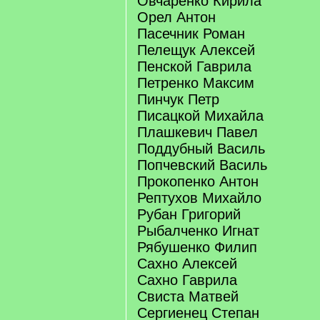
Овчаренко Кирила
Орел Антон
Пасечник Роман
Пелещук Алексей
Пенской Гаврила
Петренко Максим
Пинчук Петр
Писацкой Михайла
Плашкевич Павел
Поддубный Василь
Попчевский Василь
Прокопенко Антон
Рептухов Михайло
Рубан Григорий
Рыбалченко Игнат
Рябушенко Филип
Сахно Алексей
Сахно Гаврила
Свиста Матвей
Сергиенец Степан