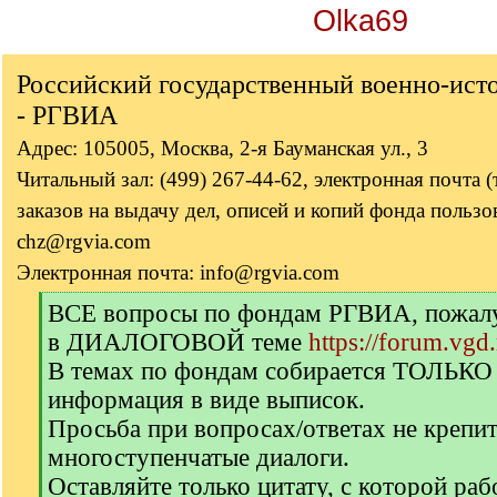
Olka69
Российский государственный военно-ист
- РГВИА
Адрес: 105005, Москва, 2-я Бауманская ул., 3
Читальный зал: (499) 267-44-62, электронная почта 
заказов на выдачу дел, описей и копий фонда пользов
chz@rgvia.com
Электронная почта: info@rgvia.com
[
ВСЕ вопросы по фондам РГВИА, пожалуй
q
в ДИАЛОГОВОЙ теме
https://forum.vgd
]
В темах по фондам собирается ТОЛЬКО
информация в виде выписок.
Просьба при вопросах/ответах не крепи
многоступенчатые диалоги.
Оставляйте только цитату, с которой раб