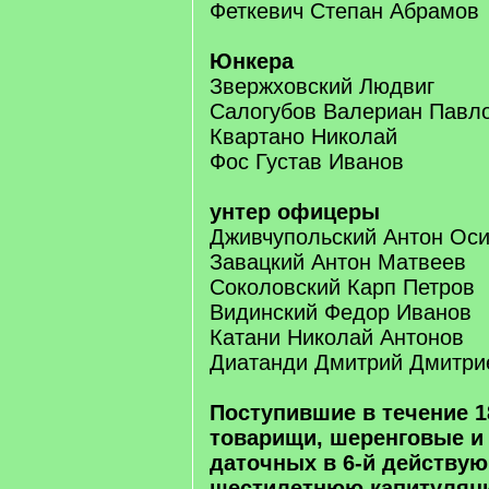
Феткевич Степан Абрамов
Юнкера
Звержховский Людвиг
Салогубов Валериан Павл
Квартано Николай
Фос Густав Иванов
унтер офицеры
Дживчупольский Антон Ос
Завацкий Антон Матвеев
Соколовский Карп Петров
Видинский Федор Иванов
Катани Николай Антонов
Диатанди Дмитрий Дмитри
Поступившие в течение 1
товарищи, шеренговые и
даточных в 6-й действу
шестилетнюю капитуляц