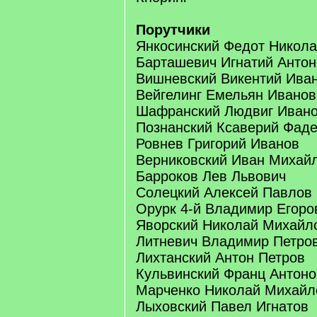
Порутчики
Янкосинский Федот Никол
Барташевич Игнатий Антон
Вишневский Викентий Ива
Вейгелинг Емельян Иванов
Шафранский Людвиг Иван
Познанский Ксаверий Фад
Ровнев Григорий Иванов
Верниковский Иван Михай
Барроков Лев Львович
Солецкий Алексей Павлов
Орурк 4-й Владимир Егоро
Яворский Николай Михайл
Литневич Владимир Петро
Лихтанский Антон Петров
Кульвинский Франц Антоно
Марченко Николай Михайл
Лыховский Павел Игнатов