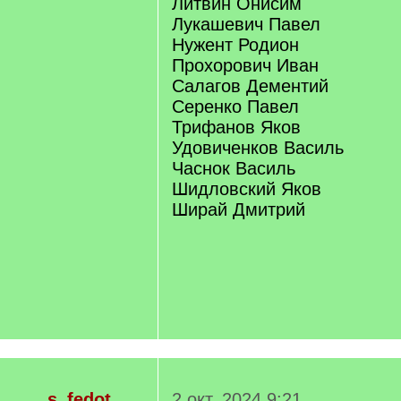
Литвин Онисим
Лукашевич Павел
Нужент Родион
Прохорович Иван
Салагов Дементий
Серенко Павел
Трифанов Яков
Удовиченков Василь
Часнок Василь
Шидловский Яков
Ширай Дмитрий
s_fedot
2 окт. 2024 9:21