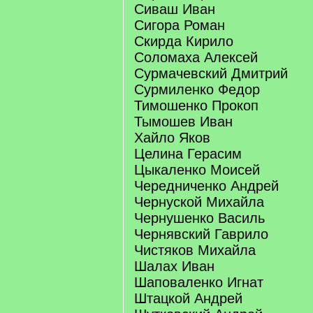
Сиваш Иван
Сигора Роман
Скирда Кирило
Соломаха Алексей
Сурмачевский Дмитрий
Сурмиленко Федор
Тимошенко Прокоп
Тымошев Иван
Хайло Яков
Целина Герасим
Цыкаленко Моисей
Чередниченко Андрей
Чернуской Михайла
Чернушенко Василь
Чернявский Гаврило
Чистяков Михайла
Шалах Иван
Шаповаленко Игнат
Штацкой Андрей