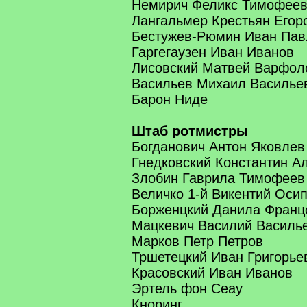
Немирич Феликс Тимофее
Лангальмер Крестьян Егор
Бестужев-Рюмин Иван Пав
Гаргегаузен Иван Иванов
Лисовский Матвей Варфол
Васильев Михаил Василье
Барон Ниде
Штаб ротмистры
Богданович Антон Яковлев
Гнедковский Константин А
Злобин Гаврила Тимофеев
Величко 1-й Викентий Оси
Борженцкий Данила Франц
Мацкевич Василий Василь
Марков Петр Петров
Тршетецкий Иван Григорье
Красовский Иван Иванов
Эртель фон Сеау
Кноринг