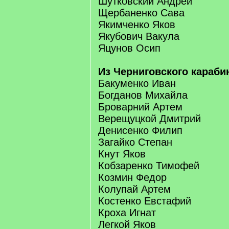
Шутковский Андрей
Щербаненко Сава
Якимченко Яков
Якубович Вакула
Яцунов Осип
Из Черниговского караб
Бакуменко Иван
Богданов Михайла
Броварний Артем
Верещуцкой Дмитрий
Денисенко Филип
Загайко Степан
Кнут Яков
Кобзаренко Тимофей
Козмин Федор
Колупай Артем
Костенко Евстафий
Кроха Игнат
Легкой Яков