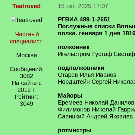
Teatroved
15 окт. 2025 17:07
РГВИА 489-1-2651
Послужные списки Волын
полка. генваря 1 дня 1816
Частный
специалист
полковник
Игельстром Густаф Евстаф
Москва
подполковники
Сообщений:
Огарев Илья Иванов
3082
Нордштейн Сергей Никола
На сайте с
2012 г.
Майоры
Рейтинг:
Еремеев Николай Данилов
3049
Филимонов Николай Гаври
Савицкий Андрей Яковлев
ротмистры