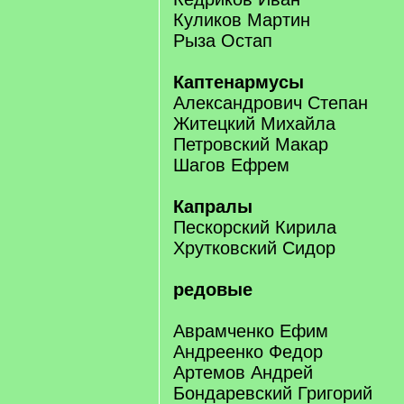
Куликов Мартин
Рыза Остап
Каптенармусы
Александрович Степан
Житецкий Михайла
Петровский Макар
Шагов Ефрем
Капралы
Пескорский Кирила
Хрутковский Сидор
редовые
Аврамченко Ефим
Андреенко Федор
Артемов Андрей
Бондаревский Григорий