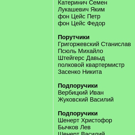
Катеринич Семен
Лукашевич Яким
фон Цейс Петр
фон Цейс Федор
Порутчики
Григоржевский Станислав
Псюль Михайло
Штейгерс Давыд
полковой квартермистр
Засенко Никита
Подпоручики
Вербицкий Иван
Жуковский Василий
Подпоручики
Шенерт Христофор
Бычков Лев
Шенерт Василий