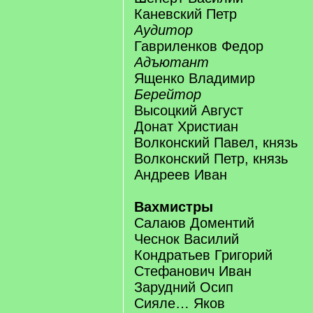
Каневский Петр
Аудитор
Гавриленков Федор
Адъютант
Ященко Владимир
Берейтор
Высоцкий Август
Донат Христиан
Волконский Павел, князь
Волконский Петр, князь
Андреев Иван
Вахмистры
Салаюв Доментий
Чеснок Василий
Кондратьев Григорий
Стефанович Иван
Зарудний Осип
Сияле… Яков