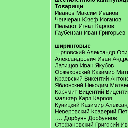
Товарищи
Иванов Максим Иванов
Ченчеран Юзеф Иоганов
Пельцот Игнат Карлов
Гаубензан Иван Григорьев
ширинговые
…рловский Александр Оси
Александрович Иван Андр
Латищов Иван Якубов
Оржеховский Казимир Мат
Краевский Викентий Антон
Яблонский Никодим Матве
Карчмит Вицентий Виценти
Фальтер Карл Карлов
Куницкий Казимир Алекса
Неверовский Ксаверий Пет
…. Дорбуян Дорбуянов
Стефановский Григорий И