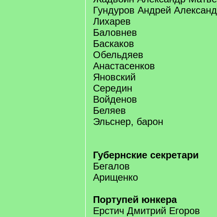
Гундуров Андрей Александ
Лихарев
Баловнев
Баскаков
Обельдяев
Анастасенков
Яновский
Середин
Войденов
Беляев
Эльснер, барон
Губернские секретари
Бегалов
Арищенко
Портупей юнкера
Ерстич Дмитрий Егоров