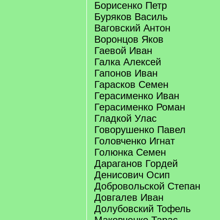
Борисенко Петр
Буряков Василь
Ваговский Антон
Воронцов Яков
Гаевой Иван
Галка Алексей
Гапонов Иван
Гарасков Семен
Герасименко Иван
Герасименко Роман
Гладкой Улас
Говорушенко Павел
Головченко Игнат
Голюнка Семен
Дараганов Гордей
Денисович Осип
Добровольской Степан
Довгалев Иван
Долубовский Тофель