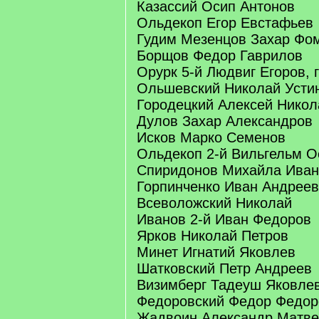
Казассий Осип Антонов
Ольдекоп Егор Евстафьев
Гудим Мезенцов Захар Фо
Борщов Федор Гаврилов
Орурк 5-й Людвиг Егоров, 
Ольшевский Николай Усти
Городецкий Алексей Никол
Дулов Захар Александров
Исков Марко Семенов
Ольдекоп 2-й Вильгельм 
Спиридонов Михайла Иван
Горпинченко Иван Андреев
Всеволожский Николай
Иванов 2-й Иван Федоров
Ярков Николай Петров
Минет Игнатий Яковлев
Шатковский Петр Андреев
Визимберг Тадеуш Яковле
Федоровский Федор Федор
Жадвоин Александр Матве