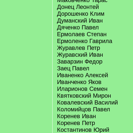
Маковченко Тарас
Донец Леонтей
Дорошенко Клим
Думанский Иван
Дяченко Павел
Ермолаев Степан
Ермоленко Гаврила
Журавлев Петр
Журавский Иван
Заварзин Федор
Заец Павел
Иваненко Алексей
Иванченко Яков
Иларионов Семен
Квятковский Мирон
Ковалевский Василий
Коломийцов Павел
Коренев Иван
Коренев Петр
Костантинов Юрий