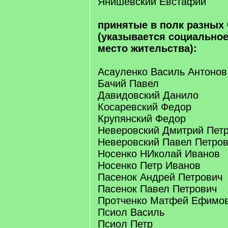
Янишевский Евстафий
принятые в полк разных
(указывается социально
место жительства):
Асауленко Василь Антонов
Бачий Павел
Давидовский Данило
Косаревский Федор
Крупянский Федор
Неверовский Дмитрий Пет
Неверовский Павел Петро
Носенко НИколай Иванов
Носенко Петр Иванов
Пасенок Андрей Петрович
Пасенок Павел Петрович
Протченко Матфей Ефимо
Псиол Василь
Псиол Петр