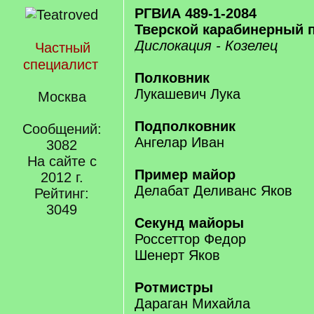
РГВИА 489-1-2084
Тверской карабинерный п
Дислокация - Козелец
Частный
специалист
Полковник
Лукашевич Лука
Москва
Подполковник
Сообщений:
Ангелар Иван
3082
На сайте с
Пример майор
2012 г.
Делабат Деливанс Яков
Рейтинг:
3049
Секунд майоры
Россеттор Федор
Шенерт Яков
Ротмистры
Дараган Михайла