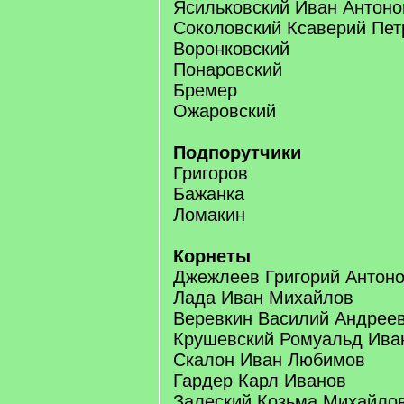
Ясильковский Иван Антоно
Соколовский Ксаверий Пет
Воронковский
Понаровский
Бремер
Ожаровский
Подпорутчики
Григоров
Бажанка
Ломакин
Корнеты
Джежлеев Григорий Антон
Лада Иван Михайлов
Веревкин Василий Андрее
Крушевский Ромуальд Ива
Скалон Иван Любимов
Гардер Карл Иванов
Залеский Козьма Михайло