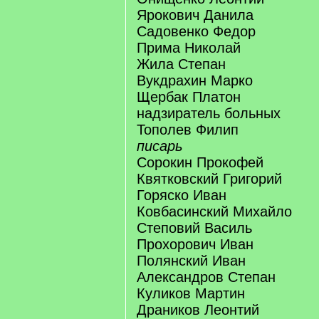
Ярокович Данила
Садовенко Федор
Прима Николай
Жила Степан
Вукдрахин Марко
Щербак Платон
надзиратель больных
Тополев Филип
писарь
Сорокин Прокофей
Квятковский Григорий
Горяско Иван
Ковбасинский Михайло
Степовий Василь
Прохорович Иван
Полянский Иван
Александров Степан
Куликов Мартин
Драников Леонтий