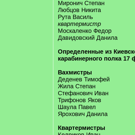
Миронич Степан
Любцов Никита
Рута Василь
квартермистр
Москаленко Федор
Давидовский Данила
Определенные из Киевск
карабинерного полка 17 
Вахмистры
Деденев Тимофей
Жила Степан
Стефанович Иван
Трифонов Яков
Шаула Павел
Ярохович Данила
Квартермистры
Кедриков Иван