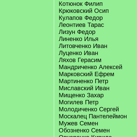
Котюнок Филип
Крюковский Осип
Кулапов Федор
Леонтиев Тарас
Лизун Федор
Линенко Илья
Литовченко Иван
Луценко Иван
Ляхов Герасим
Мандриченко Алексей
Марковский Ефрем
Мартиненко Петр
Миславский Иван
Мищенко Захар
Могилев Петр
Молодиченко Сергей
Москалец Пантелеймон
Мужев Семен
Обозненко Семен