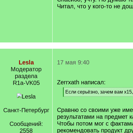
Читал, что у кого-то не до
Lesla
17 мая 9:40
Модератор
раздела
Zerrxath написал:
R1a-VK05
[
Если серьёзно, зачем вам x15
q
[
]
/
q
Сравню со своими уже им
Санкт-Петербург
]
результатами на предмет к
Чтобы потом мог с фактами
Сообщений:
рекомендовать продукт дру
2558