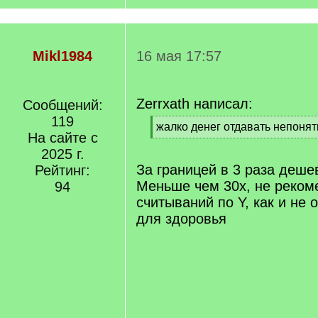
Mikl1984
16 мая 17:57
Zerrxath написал:
Сообщений:
119
[
жалко денег отдавать непонят
На сайте с
q
[
]
2025 г.
/
q
За границей в 3 раза деше
Рейтинг:
]
Меньше чем 30x, не реком
94
считываний по Y, как и не 
для здоровья