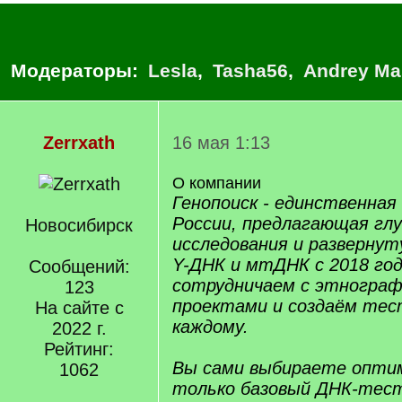
Модераторы:
Lesla
,
Tasha56
,
Andrey Ma
Zerrxath
16 мая 1:13
О компании
Генопоиск - единственная
России, предлагающая глу
Новосибирск
исследования и развернут
Y-ДНК и мтДНК с 2018 го
Сообщений:
сотрудничаем с этнограф
123
проектами и создаём те
На сайте с
каждому.
2022 г.
Рейтинг:
Вы сами выбираете опти
1062
только базовый ДНК-тес