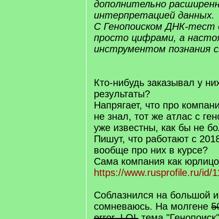
дополнительно расширенн
интерпретацией данных.
С Генопоиском ДНК-тест
просто цифрами, а наст
инструментом познания св
Кто-нибудь заказывал у них
результаты?
Напрягает, что про компан
не знал, тот же атлас с ге
уже известны, как бы не б
Пишут, что работают с 2018
вообще про них в курсе?
Сама компания как юрлицо
https://www.rusprofile.ru/id
Соблазнился на большой иг
сомневаюсь. На молгене
5
error. LOL
тема "Генопоиск"