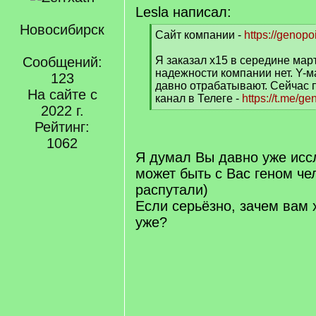
Lesla написал:
Новосибирск
[
Сайт компании -
https://genopoi
q
]
Сообщений:
Я заказал х15 в середине мар
надежности компании нет. Y-м
123
давно отрабатывают. Сейчас 
На сайте с
канал в Телеге -
https://t.me/g
2022 г.
[
/
Рейтинг:
q
1062
]
Я думал Вы давно уже исс
может быть с Вас геном че
распутали)
Если серьёзно, зачем вам 
уже?