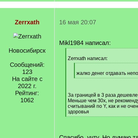
Zerrxath
16 мая 20:07
Mikl1984 написал:
Новосибирск
[
q
Zerrxath написал:
]
Сообщений:
[
123
q
жалко денег отдавать непо
На сайте с
]
[
/
2022 г.
q
Рейтинг:
За границей в 3 раза дешевле
]
1062
Меньше чем 30x, не рекоменд
считываний по Y, как и не оче
здоровья
[
/
q
]
Спасибо, учту. Но думаю т