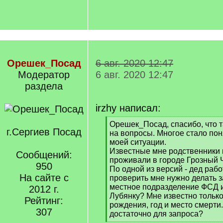
Орешек_Посад
6 авг. 2020 12:47
Модератор
6 авг. 2020 12:47
раздела
irzhy написал:
[
Орешек_Посад, спасибо, что т
г.Сергиев Посад
q
на вопросы. Многое стало по
]
моей ситуации.
Известные мне родственники 
Сообщений:
проживали в городе Грозный 
950
По одной из версий - дед раб
На сайте с
проверить мне нужно делать з
местное подразделение ФСД и
2012 г.
Лубянку? Мне известно тольк
Рейтинг:
рождения, год и место смерти.
307
достаточно для запроса?
[