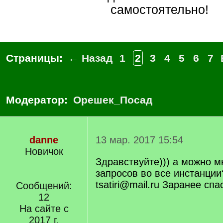
самостоятельно!
Страницы:
← Назад
1
2
3
4
5
6
7
Модератор:
Орешек_Посад
danne
13 мар. 2017 15:54
Новичок
Здравствуйте))) а можно м
запросов во все инстанции
tsatiri@mail.ru Заранее спа
Сообщений:
12
На сайте с
2017 г.