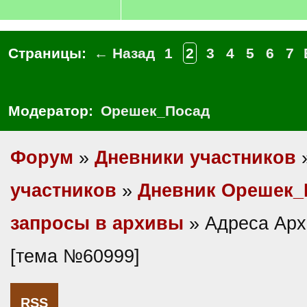
Страницы:
← Назад
1
2
3
4
5
6
7
Модератор:
Орешек_Посад
Форум
»
Дневники участников
участников
»
Дневник Орешек_
запросы в архивы
» Адреса Арх
[тема №60999]
RSS