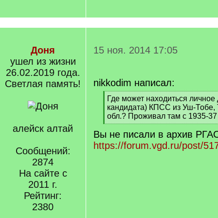
Доня
15 ноя. 2014 17:05
ушел из жизни
26.02.2019 года.
nikkodim написал:
Светлая память!
[
Где может находиться личное 
q
кандидата) КПСС из Уш-Тобе,
]
обл.? Проживал там с 1935-37 
[
алейск алтай
Вы не писали в архив РГ
/
q
https://forum.vgd.ru/post/
Сообщений:
]
2874
На сайте с
2011 г.
Рейтинг:
2380