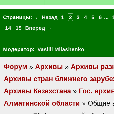
Страницы:
← Назад
1
2
3
4
5
6
...
14
15
Вперед →
Модератор:
Vasilii Milashenko
Форум
»
Архивы
»
Архивы раз
Архивы стран ближнего заруб
Архивы Казахстана
»
Гос. архи
Алматинской области
» Общие 