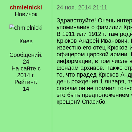
chmielnicki
24 ноя. 2014 21:11
Новичок
Здравствуйте! Очень инте
упоминания о фамилии Крю
В 1911 или 1912 г. там ро
Крюков Андрей Иванович. 
Киев
известно его отец Крюков 
офицером царской армии. 
Сообщений:
информации, в том числе
24
фондам архивов. Также ст
На сайте с
то, что прадед Крюков Анд
2014 г.
день рождения 1 января, та
Рейтинг:
словам он не помнил точн
14
это быть предположением 
крещен? Спасибо!