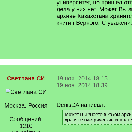
университет, но пришел отв
дела у них нет. Может Вы з
архиве Казахстана хранятс
книги г.Верного. С уважени
Светлана СИ
19 ноя. 2014 18:15
19 ноя. 2014 18:39
DenisDA написал:
Москва, Россия
[
Может Вы знаете в каком архи
Сообщений:
q
хранятся метрические книги г
]
1210
[
/