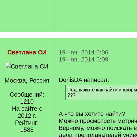
Светлана СИ
19 ноя. 2014 5:06
19 ноя. 2014 5:09
DenisDA написал:
Москва, Россия
[
Подскажите как найти инфор
Сообщений:
q
???
]
1210
[
/
На сайте с
q
А что вы хотите найти?
2012 г.
]
Можно просмотреть метриче
Рейтинг:
Верному, можно поискать 
1588
дела преподавателей унив