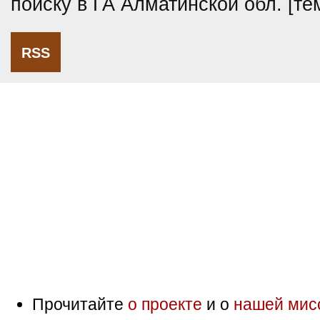
поиску в ГА Алматинской обл. [т
RSS
Прочитайте
о проекте
и о
нашей мис