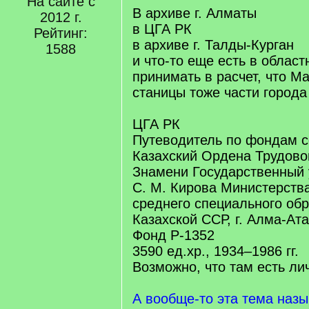
На сайте с
q
В архиве г. Алматы
2012 г.
]
в ЦГА РК
Рейтинг:
в архиве г. Талды-Курган
1588
и что-то еще есть в облас
принимать в расчет, что М
станицы тоже части города
ЦГА РК
Путеводитель по фондам с
Казахский Ордена Трудово
Знамени Государственный 
С. М. Кирова Министерств
среднего специального об
Казахской ССР, г. Алма-Ата
Фонд Р-1352
3590 ед.хр., 1934–1986 гг.
Возможно, что там есть ли
А вообще-то эта тема назы