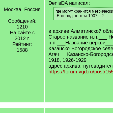
DenisDA написал:
Москва, Россия
[
где могут хранится метрически
q
-Богородского за 1907 г. ?
]
Сообщений:
[
/
1210
q
в архиве Алматинской обла
На сайте с
]
Старое название н.п.___ Н
2012 г.
н.п.___Название церкви__
Рейтинг:
Казанско-Богородское сел
1588
Агач___Казанско-Богородс
1918, 1926-1929
адрес архива, путеводител
https://forum.vgd.ru/post/