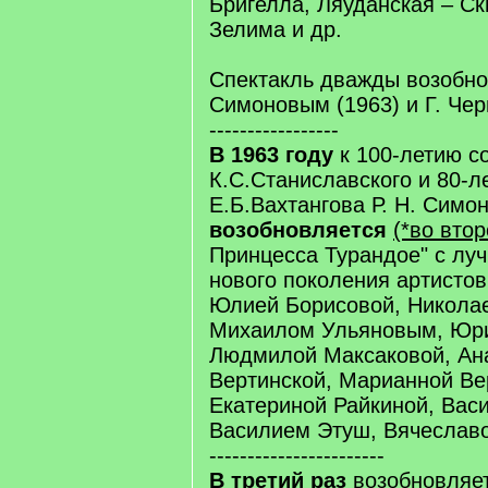
Бригелла, Ляуданская – Ск
Зелима и др.
Спектакль дважды возобно
Симоновым (1963) и Г. Чер
-----------------
В 1963 году
к 100-летию с
К.С.Станиславского и 80-л
Е.Б.Вахтангова Р. Н. Симо
возобновляется
(*во втор
Принцесса Турандое" с лу
нового поколения артисто
Юлией Борисовой, Николае
Михаилом Ульяновым, Юр
Людмилой Максаковой, Ан
Вертинской, Марианной Ве
Екатериной Райкиной, Вас
Василием Этуш, Вячеславом
-----------------------
В третий раз
возобновляет