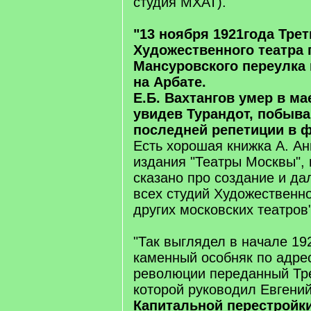
студия МХАТ).
"13 ноября 1921года Трет
Художественного театра 
Мансуровского переулка 
на Арбате.
Е.Б. Вахтангов умер в мае
увидев Турандот, побыва
последней репетиции в 
Есть хорошая книжка А. Ани
издания "Театры Москвы", 
сказано про создание и д
всех студий Художественно
других московских театров"
"Так выглядел в начале 19
каменный особняк по адрес
революции переданный Тре
которой руководил Евгений
Капитальной перестройки