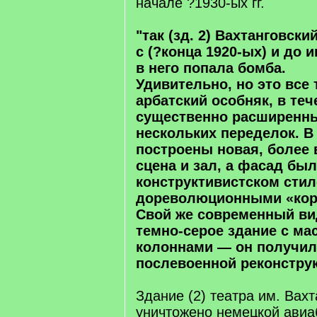
начале ?1930-ых гг.
"так (зд. 2) Вахтанговск
с (?конца 1920-ых) и до и
в него попала бомба.
Удивительно, но это все
арбатский особняк, в те
существенно расширенны
нескольких переделок. В
построены новая, более
сцена и зал, а фасад бы
конструктивистском сти
дореволюционными «кор
Свой же современный вид
темно-серое здание с м
колоннами — он получил 
послевоенной реконстру
Здание (2) театра им. Вах
уничтожено немецкой авиа