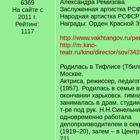
Александра Ремизова
6369
Заслуженная артистка РСФ
На сайте с
Народная артистка РСФСР 
2011 г.
Награды: Орден Красной З
Рейтинг:
1117
http://www.vakhtangov.ru/p
http://m.kino-
teatr.ru/kino/director/sov/34
Родилась в Тифлисе (Тбили
Москве.
Актриса, режиссер, педагог
(1957). Родилась в семье 
окончании харьковск. гимна
занималась в драм. студии
т-ре под рук. Н.Н.Синельни
одновременно работала
делопроизводителем в се
(1919–20), затем – в Центр
21).