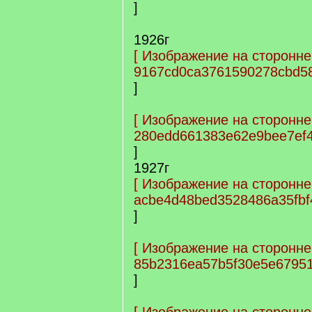
]
1926г
[
Изображение на сторонне
9167cd0ca3761590278cbd58
]
[
Изображение на сторонне
280edd661383e62e9bee7ef4
]
1927г
[
Изображение на сторонне
acbe4d48bed3528486a35fbf
]
[
Изображение на сторонне
85b2316ea57b5f30e5e67951
]