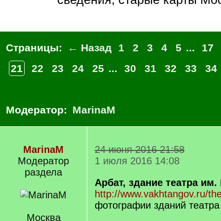
Страницы:
← Назад
1
2
3
4
5
...
17
21
22
23
24
25
...
30
31
32
33
34
Модератор:
MarinaM
MarinaM
24 июня 2016 21:58
Модератор
1 июля 2016 14:08
раздела
Арбат, здание театра им.
http://www.vakhtangov.ru/the
фотографии зданий театра
Москва