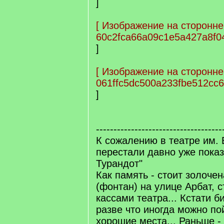
]
[
Изображение на сторонне
60c2fca66a09c1e5a427a8f0
]
[
Изображение на сторонне
061ffc5dc500a233fbe512cc
]
------------------------------------
К сожалению в театре им. 
перестали давно уже показ
Турандот"
Как память - стоит золоче
(фонтан) на улице Арбат, 
кассами театра... Кстати б
разве что иногда можно пой
хорошие места... Раньше -