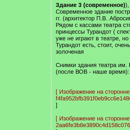
Здание 3 (современное)
),
Современное здание постр
гг. (архитектор П.В. Аброси
Рядом с кассами театра ст
принцессы Турандот ( спек
уже не играют в театре, но
Турандот есть, стоит, очен
золоченая
Снимки здания театра им. 
(после ВОВ - наше время):
[
Изображение на сторонне
f4fa952bfb391f0eb9cc6e14
]
[
Изображение на сторонне
2aa6fe3b8e3890c4d158c076