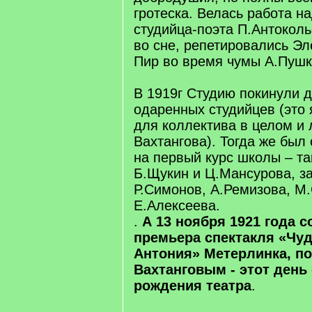
гротеска. Велась работа н
студийца-поэта П.Антокол
во сне, репетировались Э
Пир во время чумы А.Пушк
В 1919г Студию покинули 
одаренных студийцев (это
для коллектива в целом и 
Вахтангова). Тогда же был
на первый курс школы – та
Б.Щукин и Ц.Мансурова, з
Р.Симонов, А.Ремизова, М
Е.Алексеева.
.
А 13 ноября 1921 года 
премьера спектакля «Чуд
Антония» Метерлинка, по
Вахтанговым - этот день
рождения театра
.