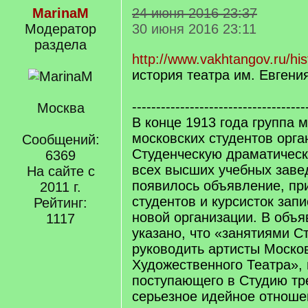
MarinaM
24 июня 2016 23:37
Модератор
30 июня 2016 23:11
раздела
http://www.vakhtangov.ru/his
история театра им. Евгени
------------------------------------
Москва
В конце 1913 года группа 
московских студентов орг
Сообщений:
Студенческую драматическ
6369
всех высших учебных зав
На сайте с
появилось объявление, п
2011 г.
студентов и курсисток зап
Рейтинг:
новой организации. В объ
1117
указано, что «занятиями С
руководить артисты Моско
Художественного Театра», 
поступающего в Студию тре
серьезное идейное отношен