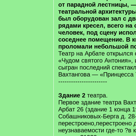
от парадной лестницы, 
театральной архитектур
был оборудован зал с д
рядами кресел, всего на 
человек, под сцену испо
соседнее помещение. В к
проломали небольшой по
Театр на Арбате открылся 
«Чудом святого Антония», 
сыгран последний спектак
Вахтангова — «Принцесса 
-----------------------
Здание 2
театра.
Первое здание театра Вахт
Арбат 26 (здание 1 конца 1
Собашниковых-Берга д. 28-
перестроено,перестроено 
неузнаваемости где-то ?в к