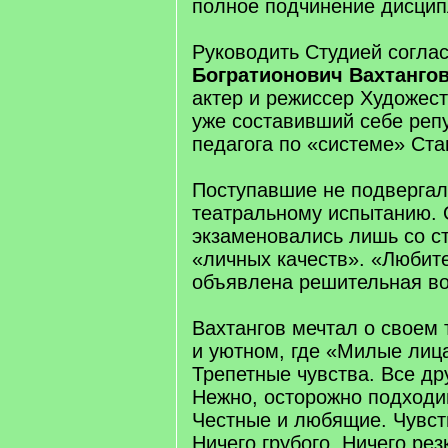
полное подчинение дисцип
Руководить Студией согла
Богратионович Вахтанго
актер и режиссер Художест
уже составивший себе реп
педагога по «системе» Ста
Поступавшие не подвергал
театральному испытанию.
экзаменовались лишь со с
«личных качеств». «Люби
объявлена решительная во
Вахтангов мечтал о своем 
и уютном, где «Милые лица
Трепетные чувства. Все дру
Нежно, осторожно подходи
Честные и любящие. Чувст
Ничего грубого. Ничего рез