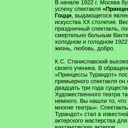
В начале 1922 г. Москва б
успеху спектакля
«Принцес
Гоцци
, выдающегося явле
искусства ХХ столетия. Ве
праздничный спектакль, п
смертельно больным Вахт
холодном и голодном 1922
жизнь, любовь, добро.
К.С. Станиславский высоко
своего ученика. В обращен
«Принцессы Турандот» пос
премьерного спектакля он 
двадцать три года сущест
Художественного театра т
немного. Вы нашли то, что
многие театры». Спектакл
Турандот» стал в известно
актерского мастерства для
вахтанговских актеров.