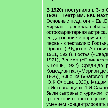
В 1920г поступила в 3-ю
1926 – Театр им. Евг. Вах
Основные педагоги – Евг.Б.
Бирман. Проявила себя ка
острохарактерная актриса.
ее дарование и поручил Р.
первых спектаклях: Гостья
Орнанс («Чудо св. Антони
1921, 1924), Гостья («Свад
1921), Зелима («Принцесс
К.Гоцци, 1922). Среди др. 
Комедиантка («Марион де 
1926), Зиночка («Заговор ч
Ю.К.Олеши, 1929), Мадам 
(«Интервенция» Л.И.Славин
были сыграны с куражом, с
гротескной остроте сцениче
умением концентрировать 