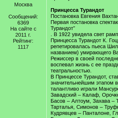
Москва
Принцесса Турандот
Постановка Евгения Вахтан
Сообщений:
Первая постановка спекта
6369
Турандот"
На сайте с
. В 1922 увидела свет рам
2011 г.
Принцесса Турандот К. Го
Рейтинг:
репетировалась пьеса Шил
1117
названием) умирающего Ва
Режиссер в своей последн
воспевал жизнь с ее празд
театральностью.
В Принцессе Турандот, ст
значительнейшим этапом в
талантливо играли Мансуро
Завадский – Калаф, Орочк
Басов – Алтоум, Захава – 
Тарталья, Симонов – Труф
Кудрявцев – Панталоне, Гл