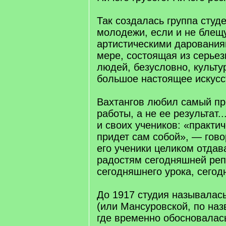
Так создалась группа студ
молодежи, если и не бле
артистическими дарованиям
мере, состоящая из серье
людей, безусловно, культ
большое настоящее искусс
Вахтангов любил самый пр
работы, а не ее результат.
и своих учеников: «практич
придет сам собой», — гово
его ученики целиком отдав
радостям сегодняшней реп
сегодняшнего урока, сегод
До 1917 студия называлас
(или Мансуровской, по наз
где временно обосновалась