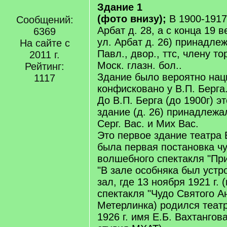
Здание 1
(фото внизу);
В 1900-1917
Сообщений:
Арбат д. 28, а с конца 19 в
6369
ул. Арбат д. 26) принадле
На сайте с
Павл., двор., ттс, члену тор
2011 г.
Моск. глазн. бол..
Рейтинг:
Здание было вероятно нац
1117
конфисковано у В.П. Берга
До В.П. Берга (до 1900г) 
здание (д. 26) принадлеж
Серг. Вас. и Мих Вас.
Это первое здание театра 
была первая постановка чу
волшебного спектакля "Пр
"В зале особняка был устр
зал, где 13 ноября 1921 г.
спектакля "Чудо Святого А
Метерлинка) родился теат
1926 г. имя Е.Б. Вахтангова