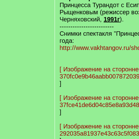
Принцесса Турандот с Есип
Рыщенковым (режиссер во
Черняховский,
1991г
).
-------------------------
Снимки спектакля "Принце
года:
http://www.vakhtangov.ru/sh
[
Изображение на сторонне
370fc0e9b46aabb00787203
]
[
Изображение на сторонне
37fce41de6d04c85e8a93d4
]
[
Изображение на сторонне
292035a81937e43c63c5f083