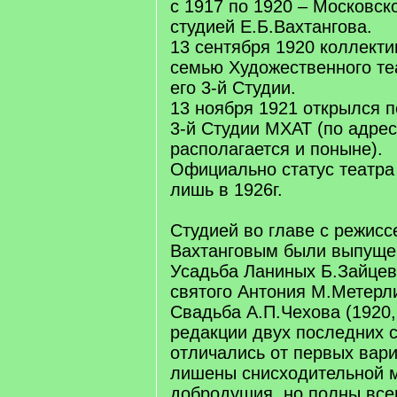
с 1917 по 1920 – Московск
студией Е.Б.Вахтангова.
13 сентября 1920 коллекти
семью Художественного те
его 3-й Студии.
13 ноября 1921 открылся 
3-й Студии МХАТ (по адрес
располагается и поныне).
Официально статус театра
лишь в 1926г.
Студией во главе с режис
Вахтанговым были выпуще
Усадьба Ланиных Б.Зайцева
святого Антония М.Метерли
Свадьба А.П.Чехова (1920,
редакции двух последних с
отличались от первых вар
лишены снисходительной м
добродушия, но полны вс