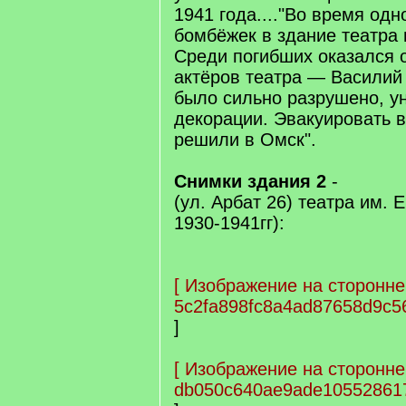
1941 года...."Во время одн
бомбёжек в здание театра
Среди погибших оказался 
актёров театра — Василий
было сильно разрушено, у
декорации. Эвакуировать 
решили в Омск".
Снимки здания 2
-
(ул. Арбат 26) театра им. Е
1930-1941гг):
[
Изображение на сторонне
5c2fa898fc8a4ad87658d9c5
]
[
Изображение на сторонне
db050c640ae9ade10552861