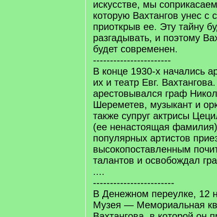
искусстве, мы соприкасаем
которую Вахтангов унес с 
приоткрыв ее. Эту тайну б
разгадывать, и поэтому Ва
будет современен.
-----------------------
В конце 1930-х начались а
их и театр Евг. Вахтангова
арестовывался граф Никол
Шереметев, музыкант и орк
также супруг актрисы Цец
(ее ненастоящая фамилия)
популярных артистов прие
высокопоставленным почи
талантов и освобождал гра
....
------------------------
В Денежном переулке, 12 
Музея — Мемориальная кв
Вахтангова, в которой он 