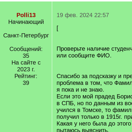
Polli13
19 фев. 2024 22:57
Начинающий
[
[/q]
Санкт-Петербург
Проверьте наличие студенч
Сообщений:
или сообщите ФИО.
35
[/q]
На сайте с
2023 г.
Рейтинг:
Спасибо за подсказку и пр
39
проблема в том, что Фамил
я пока и не знаю.
Если это мой прадед Бори
в СПБ, но по данным из во
учился в Томске, то фамил
получил только в 1915г. пр
Какая у него была до этог
пытаюсь выяснить.