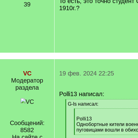
То есть, это точно студент
39
1910г.?
VC
19 фев. 2024 22:25
Модератор
раздела
Polli13 написал:
[
G-Is написал:
q
[
]
q
Polli13
Сообщений:
]
Однобортные кители военн
8582
пуговицами вошли в обиход
[
На сайте с