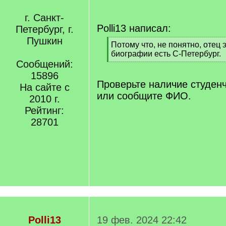
г. Санкт-
Polli13 написал:
Петербург, г.
Пушкин
[
Потому что, не понятно, отец э
q
биографии есть С-Петербург.
]
Сообщений:
[
/
15896
q
Проверьте наличие студен
На сайте с
]
или сообщите ФИО.
2010 г.
Рейтинг:
28701
Polli13
19 фев. 2024 22:42