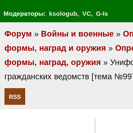
Модераторы:
ksologub
,
VC
,
G-Is
Форум
»
Войны и военные
»
Оп
формы, наград и оружия
»
Опр
формы, наград, оружия
» Униф
гражданских ведомств [тема №99
RSS