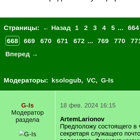
Страницы:
← Назад
1
2
3
4
5
...
664
668
669
670
671
672
...
769
770
77
Вперед →
Модераторы:
ksologub
,
VC
,
G-Is
G-Is
18 фев. 2024 16:15
Модератор
ArtemLarionov
раздела
Предположу состоящего в 
секретаря служащего почт