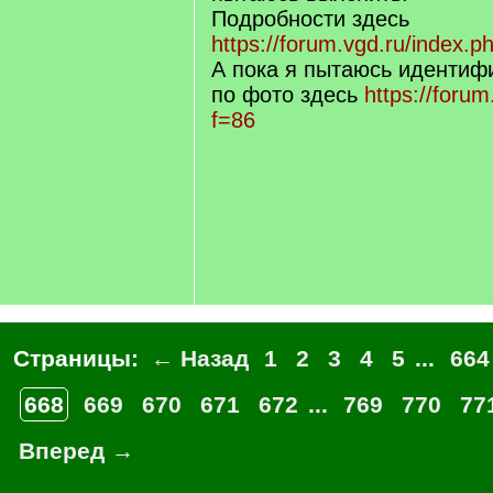
Подробности здесь
https://forum.vgd.ru/index.p
А пока я пытаюсь идентиф
по фото здесь
https://forum
f=86
Страницы:
← Назад
1
2
3
4
5
...
664
668
669
670
671
672
...
769
770
77
Вперед →