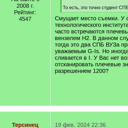
/
2008 г.
То есть, это точно студент СПБ
q
Рейтинг:
[
]
Смущает место съемки. У 
/
4547
q
технологического институт
]
часто встречаются плечевы
вензелем Н2. В данном сл
тогда это два СПБ ВУЗа п
уважаемым G-Is. Но иногда
сливается в I. У Вас нет в
отсканировать плечевые зн
разрешением 1200?
Терсинец
19 фев. 2024 22:36