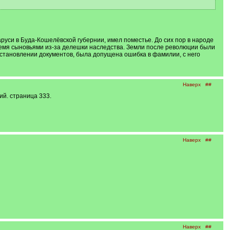
аруси в Буда-Кошелёвской губернии, имел поместье. До сих пор в народе
 тремя сыновьями из-за делешки наследства. Земли после революции были
сстановлении документов, была допущена ошибка в фамилии, с него
Наверх
##
ий. страница 333.
Наверх
##
Наверх
##