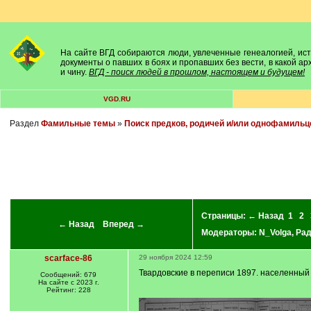
На сайте ВГД собираются люди, увлеченные генеалогией, исто
документы о павших в боях и пропавших без вести, в какой а
и чину.
ВГД - поиск людей в прошлом, настоящем и будущем!
VGD.RU
Раздел
Фамильные темы
»
Поиск предков, родичей и/или однофамильц
Страницы:
← Назад
1
2
← Назад
Вперед →
Модераторы:
N_Volga
,
Ра
scarface-86
29 ноября 2024 12:59
Твардовские в переписи 1897. населенный
Сообщений: 679
На сайте с 2023 г.
Рейтинг: 228