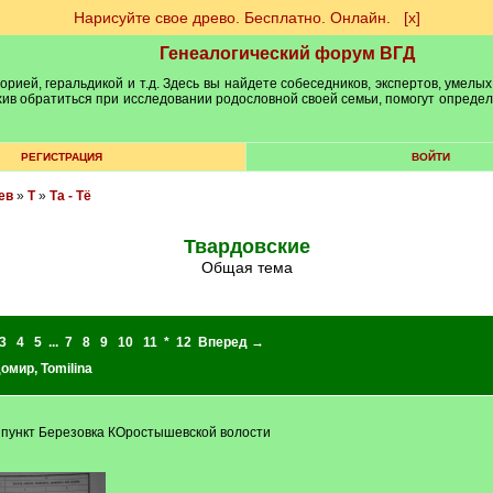
Нарисуйте свое древо. Бесплатно. Онлайн.
[х]
Генеалогический форум ВГД
рией, геральдикой и т.д. Здесь вы найдете собеседников, экспертов, умелых
рхив обратиться при исследовании родословной своей семьи, помогут опреде
РЕГИСТРАЦИЯ
ВОЙТИ
ев
»
Т
»
Та - Тё
Твардовские
Общая тема
3
4
5
...
7
8
9
10
11
*
12
Вперед →
домир
,
Tomilina
 пункт Березовка КОростышевской волости