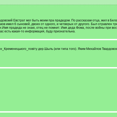
рдовский Евстрат мог быть моим пра прадедом. По рассказам отца, жил в Бел
аков имел 6 сыновей, двоих от одного, и четверых от другого. Был отравлен
и.Имя прадеда не знаю, отец не помнит. Имя деда Фома, после войны при во
ас есть какая-то информация, буду признательна.
н_Кременецького_повіту дер.Шыль (или типа того). Яким Михайлов Твардовск