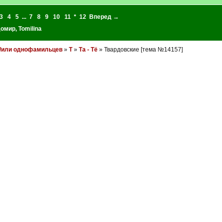
3
4
5
...
7
8
9
10
11
*
12
Вперед →
домир
,
Tomilina
и/или однофамильцев
»
Т
»
Та - Тё
» Твардовские [тема №14157]