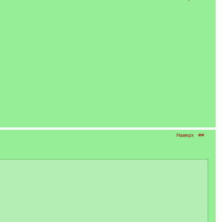
Наверх
##