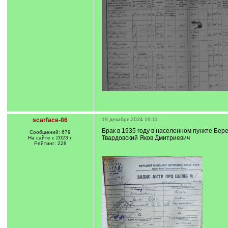
scarface-86
19 декабря 2024 19:11
Брак в 1935 году в населенном пункте Бе
Сообщений: 679
Твардовский Яков Дмитриевич
На сайте с 2023 г.
Рейтинг: 228