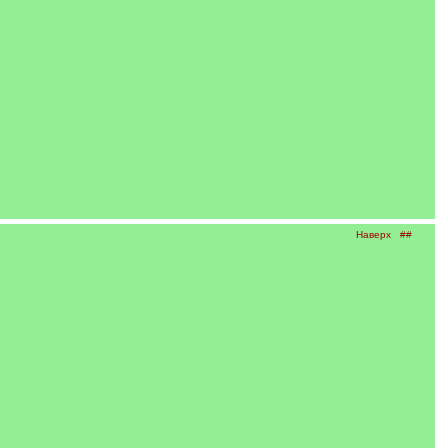
Наверх
##