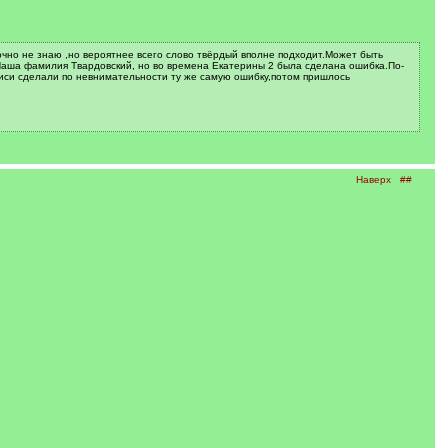
очно не знаю ,но вероятнее всего слово твёрдый вполне подходит.Может быть
й.Наша фамилия Твардовский, но во времена Екатерины 2 была сделана ошибка.По-
аписи сделали по невнимательности ту же самую ошибку,потом пришлось
Наверх
##