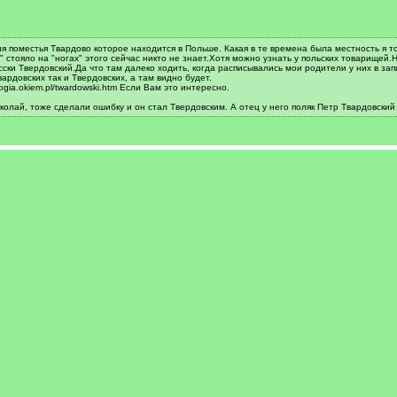
 поместья Твардово которое находится в Польше. Какая в те времена была местность я т
 " стояло на "ногах" этого сейчас никто не знает.Хотя можно узнать у польских товарище
сски Твердовский.Да что там далеко ходить, когда расписывались мои родители у них в з
ардовских так и Твердовских, а там видно будет.
ia.okiem.pl/twardowski.htm Если Вам это интересно.
олай, тоже сделали ошибку и он стал Твердовским. А отец у него поляк Петр Твардовский