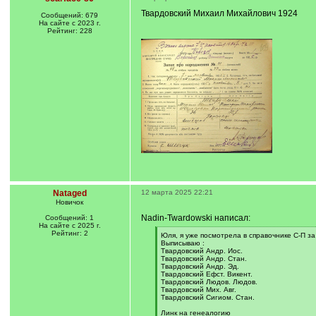
Твардовский Михаил Михайлович 1924
Сообщений: 679
На сайте с 2023 г.
Рейтинг: 228
Nataged
12 марта 2025 22:21
Новичок
Nadin-Twardowski написал:
Сообщений: 1
На сайте с 2025 г.
Рейтинг: 2
[
Юля, я уже посмотрела в справочнике С-П за
q
Выписываю :
]
Твардовский Андр. Иос.
Твардовский Андр. Стан.
Твардовский Андр. Эд.
Твардовский Ефст. Викент.
Твардовский Людов. Людов.
Твардовский Мих. Авг.
Твардовский Сигиом. Стан.
Линк на генеалогию