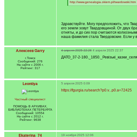
http://www.genealogia.okiem.pl/twardowski.htm
[
/
q
]
Здравствуйте. Могу предположить, что Тва
его земли зовут Твардовщиной. От двух бр
отняты, и до сих пор считаются колхозным
наша фамилия стала Твердовские. Если у в
Алексеев Garry
4 апреля 2025 22:26
4 апреля 2025 22:37
ДАТО_37-2-180._1850._Ревізькі_казки_селя
г.Томск
Сообщений: 276
На сайте с 2006 г.
Рейтинг: 317
Leontiya
5 апреля 2025 0:09
https://fgurgia.ru/search?p0.v...p0.a=72425
Частный специалист
ПОМОЩЬ В АРХИВАХ,
БИБЛИОТЕКАХ ПЕТЕРБУРГА
Сообщений: 10554
На сайте с 2012 г.
Рейтинг: 9638
Ekaterina_74
19 ноября 2025 12:06