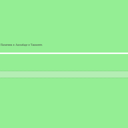
 Палагнюк в Ашхабаде и Ташкенте.