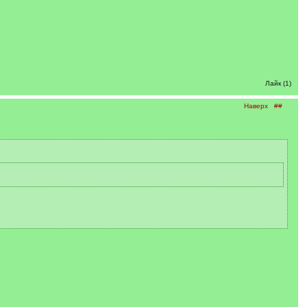
Лайк (1)
Наверх
##