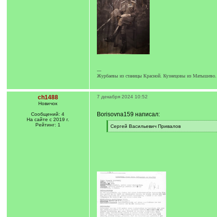
---
Журбаевы из станицы Красной. Кузнецовы из Матышево.
ch1488
7 декабря 2024 10:52
Новичок
Borisovna159 написал:
Сообщений: 4
На сайте с 2019 г.
Рейтинг: 1
[
Сергей Васильевич Привалов
q
[
]
/
q
]