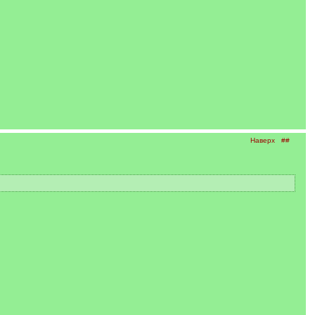
Наверх
##