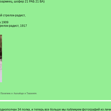
ноармеец, шофер 21 РАБ 21 ВА)
й стрелок-радист,
а 1909
релок-радист, 1917
 Палагнюк в Ашхабаде и Ташкенте.
однополчан 34 полка, и теперь все больше мы публикуем фотографий из личн