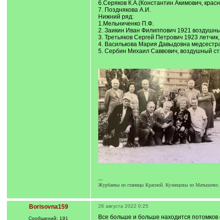
6.Серяков К.А.(Константин Акимович, крас
7. Позднякова А.И.
Нижний ряд:
1.Мельниченко П.Ф.
2. Заикин Иван Филиппович 1921 воздушны
3. Третьяков Сергей Петрович 1923 летчик,
4. Василькова Мария Давыдовна медсестр
5. Сербин Михаил Саввович, воздушный ст
---
Журбаевы из станицы Красной. Кузнецовы из Матышево.
Borisovna159
26 августа 2022 0:25
Все больше и больше находится потомков 
Сообщений: 191