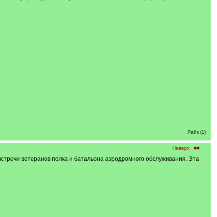
Лайк (1)
Наверх
##
тречи ветеранов полка и батальона аэродромного обслуживания. Эта