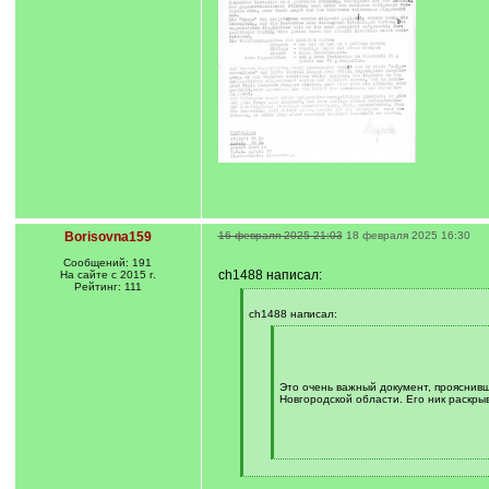
Borisovna159
16 февраля 2025 21:03
18 февраля 2025 16:30
Сообщений: 191
ch1488 написал:
На сайте с 2015 г.
Рейтинг: 111
[
q
ch1488 написал:
]
[
q
]
Это очень важный документ, прояснив
Новгородской области. Его ник раскрыв