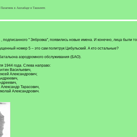
 Палагнюк в Ашхабаде и Ташкенте.
 подписанного " Зябровка", появились новые имена. И конечно, лица были тож
ущенный номер 5 – это сам политрук Цибульский. А кто остальные?
 батальона аэродромного обслуживания (БАО).
ля 1944 года. Слева направо:
нтин Васильевич,
ексей Александрович;
ндреевич,
ндреевич,
 Александр Тарасович,
иколай Александрович.