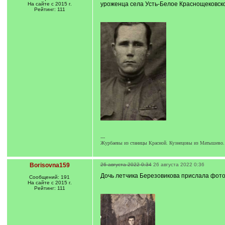
уроженца села Усть-Белое Краснощековско
На сайте с 2015 г.
Рейтинг: 111
---
Журбаевы из станицы Красной. Кузнецовы из Матышево.
Borisovna159
26 августа 2022 0:34
26 августа 2022 0:36
Дочь летчика Березовикова прислала фото
Сообщений: 191
На сайте с 2015 г.
Рейтинг: 111