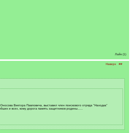
Лайк (1)
Наверх
##
Оносова Виктора Павловича, выставил член поискового отряда "Находка"
ших и всех, кому дорога память защитников родины......