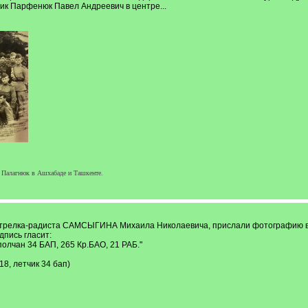
ик Парфенюк Павел Андреевич в центре...
 Палагнюк в Ашхабаде и Ташкенте.
стрелка-радиста САМСЫГИНА Михаила Николаевича, прислали фотографию вс
дпись гласит:
олчан 34 БАП, 265 Кр.БАО, 21 РАБ."
8, летчик 34 бап)