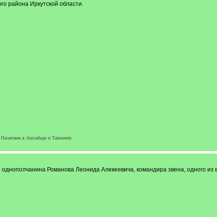
го района Иркутской области.
 Палагнюк в Ашхабаде и Ташкенте.
 однополчанина Романова Леонида Алекеевича, командира звена, одного из 