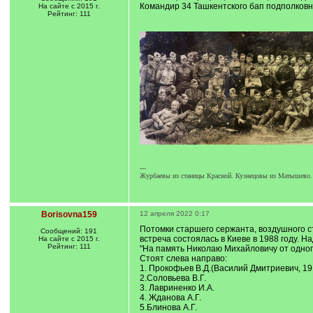
Командир 34 Ташкентского бап подполковн
На сайте с 2015 г.
Рейтинг: 111
---
Журбаевы из станицы Красной. Кузнецовы из Матышево.
Borisovna159
12 апреля 2022 0:17
Потомки старшего сержанта, воздушного 
Сообщений: 191
встреча состоялась в Киеве в 1988 году. На
На сайте с 2015 г.
Рейтинг: 111
"На память Николаю Михайловичу от одноп
Стоят слева направо:
1. Прокофьев В.Д.(Василий Дмитриевич, 191
2.Соловьева В.Г.
3. Лавриненко И.А.
4. Жданова А.Г.
5.Блинова А.Г.