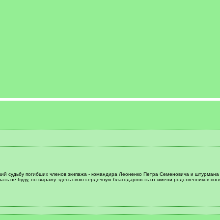
ший судьбу погибших членов экипажа - командира Леоненко Петра Семеновича и штурмана 
ать не буду, но выражу здесь свою сердечную благодарность от имени родственников погиб