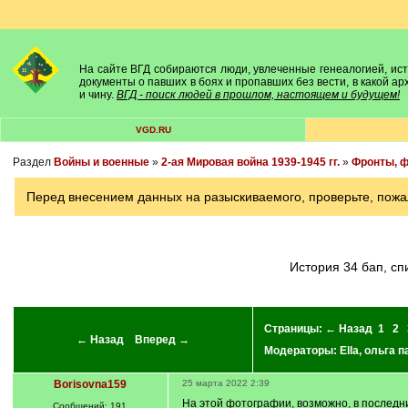
На сайте ВГД собираются люди, увлеченные генеалогией, исто
документы о павших в боях и пропавших без вести, в какой а
и чину.
ВГД - поиск людей в прошлом, настоящем и будущем!
VGD.RU
Раздел
Войны и военные
»
2-ая Мировая война 1939-1945 гг.
»
Фронты, ф
Перед внесением данных на разыскиваемого, проверьте, пожа
История 34 бап, 
Страницы:
← Назад
1
2
← Назад
Вперед →
Модераторы:
Ella
,
ольга п
Borisovna159
25 марта 2022 2:39
На этой фотографии, возможно, в последни
Сообщений: 191