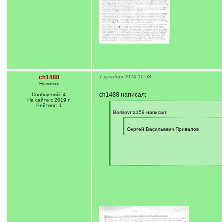
ch1488
7 декабря 2024 10:53
Новичок
ch1488 написал:
Сообщений: 4
На сайте с 2019 г.
Рейтинг: 1
[
q
Borisovna159 написал:
]
[
q
Сергей Васильевич Привалов
]
[
/
q
]
[
/
q
]