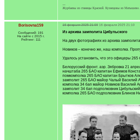
---
Журбаевы из станицы Красной. Кузнецовы из Матышево.
Borisovna159
16 февраля 2025 21:09
16 февраля 2025 21:10
Из архива замполита Цибульского
Сообщений: 191
На сайте с 2015 г.
Рейтинг: 111
На двух фотографиях из архива замполита ,
Новиков – конечно же, наш комполка. Проп
Удалось установить, что это офицеры 265
Белорусский фронт. аэр. Зябровка 21 апре
начштаба 265 БАО капитан Ефимов Конста
помкомполка 265 БАО капитан Брытков Ал
замполит 265 БАО майор Чалый Василий А
комполка 34 бап майор Новиков Василий А
замполит 34 бап подполковник Цибульский
комполка 265 БАО подполковник Блинов Н