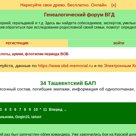
Нарисуйте свое древо. Бесплатно. Онлайн.
[х]
Генеалогический форум ВГД
рией, геральдикой и т.д. Здесь вы найдете собеседников, экспертов, умелых
рхив обратиться при исследовании родословной своей семьи, помогут опреде
РЕГИСТРАЦИЯ
ВОЙТИ
лоты, армия, флотилии периода ВОВ
луйста, данные по
https://www.obd-memorial.ru
и по
Электронным К
34 Ташкентский БАП
списочный состав, погибшие экипажи, информация об однополчанах,
3
4
5
6
7
8
9
10
*
11
Вперед →
анькова
,
Gogin10
,
tatust
й раз был запечатлен облик командира. Уже закончились бои на Курской дуге