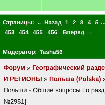
Страницы:
← Назад
1
2
3
4
5
..
453
454
455
456
Вперед →
Модератор:
Tasha56
Форум
»
Географический разд
И РЕГИОНЫ
»
Польша (Polska)
»
Польши - Общие вопросы по разд
№2981]