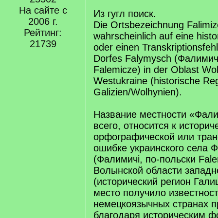
/
На сайте с
q
Из гугл поиск.
]
2006 г.
Die Ortsbezeichnung Falimiz
Рейтинг:
wahrscheinlich auf eine hist
21739
oder einen Transkriptionsfeh
Dorfes Falymysch (Фалимичі
Falemicze) in der Oblast Wol
Westukraine (historische Re
Galizien/Wolhynien).
Название местности «Фали
всего, относится к историч
орфографической или тран
ошибке украинского села
(Фалимичі, по-польски Fale
Волынской области западн
(исторический регион Гали
место получило известност
немецкоязычных странах п
благодаря историческим 