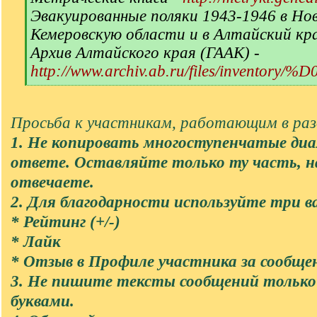
Эвакуированные поляки 1943-1946 в Но
Кемеровскую области и в Алтайский кр
Архив Алтайского края (ГААК) -
http://www.archiv.ab.ru/files/inventory/
[
/
q
Просьба к участникам, работающим в разд
]
1. Не копировать многоступенчатые диа
ответе. Оставляйте только ту часть, 
отвечаете.
2. Для благодарности используйте три в
* Рейтинг (+/-)
* Лайк
* Отзыв в Профиле участника за сообще
3. Не пишите тексты сообщений тольк
буквами.