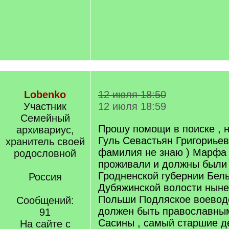
Lobenko
12 июля 18:50
Участник
12 июля 18:59
Семейный
Прошу помощи в поиске , н
архивариус,
Гуль Севастьян Григориьев
хранитель своей
фамилия не знаю ) Марфа
родословной
проживали и должны были 
Гродненской губернии Бел
Россия
Дубяжинской волости нын
Польши Подляское воеводс
Сообщений:
должен быть православным
91
Сасины , самый старшие д
На сайте с