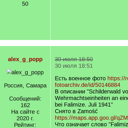
50
alex_g_popp
30 июля 18:50
30 июля 18:51
Есть военное фото
https://
fotoarchiv.de/id/50146884
Россия, Самара
В описании "Schilderwald v
Wehrmachtseinheiten an ein
Сообщений:
bei Falimize. Juli 1941"
162
Снято в Zamość
На сайте с
https://maps.app.goo.gl/q
2020 г.
Что означает слово "Falimi
Рейтинг: