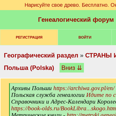
Нарисуйте свое древо. Бесплатно. О
Генеалогический форум
РЕГИСТРАЦИЯ
ВОЙТИ
Географический раздел
»
СТРАНЫ 
Польша (Polska)
Вниз ⇊
[
Архивы Польши
https://archiwa.gov.pl/en/
q
Польская служба генеалогии
Идите по 
]
Справочники и Адрес-Календари Короле
https://book-olds.ru/BookLibra...skogo.htm
Метрические книги -
http://metryki.genea