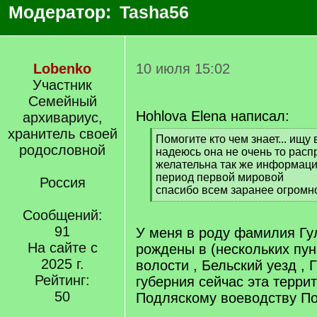
Модератор:
Tasha56
Lobenko
10 июля 15:02
Участник
Семейный
Hohlova Elena написал:
архивариус,
хранитель своей
[
Помогите кто чем знает... ищу
родословной
q
надеюсь она не очень то распр
]
желательна так же информаци
период первой мировой
Россия
спасибо всем заранее огромн
[
Сообщений:
/
q
91
У меня в роду фамилия Гу
]
На сайте с
рождены в (нескольких пун
2025 г.
волости , Бельский уезд , 
Рейтинг:
губерния сейчас эта терри
50
Подляскому воеводству П