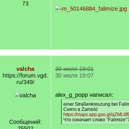
73
valcha
30 июля 19:01
https://forum.vgd.
30 июля 19:07
ru/349/
alex_g_popp написал:
[
einer Straßenkreuzung bei Falim
q
Снято в Zamość
]
https://maps.app.goo.gl/qZML6
Что означает слово "Falimize"
Сообщений:
[
25502