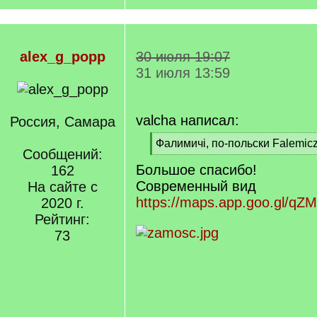
alex_g_popp
30 июля 19:07
31 июля 13:59
valcha написал:
Россия, Самара
[
Фалимичі, по-польски Falemic
Сообщений:
q
[
Большое спасибо!
]
162
/
q
Современный вид
На сайте с
]
https://maps.app.goo.gl/q
2020 г.
Рейтинг:
73