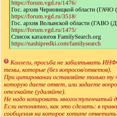
https://forum.vgd.ru/1476/
Гос. архив Черновицкой области (ГАЧО
https://forum.vgd.ru/3518/
Гос. архив Волынской области (ГАВО (
https://forum.vgd.ru/1475/
Список каталогов FamilySearch.org
https://nashipredki.com/familysearch
[
/
q
Коллеги, просьба не забалтывать 
]
темы, которые (без вопросов/ответов).
При цитировании оставляйте только ту 
которую даете ответ, или задаете вопро
отсекайте (удаляйте).
Не надо копировать многоступенчатый д
Если непонятно, как это сделать: в прав
сообщения на которое хотите ответит