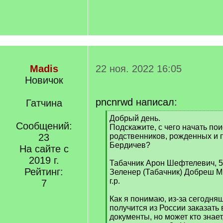
Madis
22 ноя. 2022 16:05
Новичок
pncnrwd написал:
Гатчина
[
Добрый день.
Сообщений:
q
Подскажите, с чего начать по
]
23
родственников, рожденных и 
Бердичев?
На сайте с
2019 г.
Табачник Арон Шефтелевич, 5.
Рейтинг:
Зеленер (Табачник) Добреш М
г.р.
7
Как я понимаю, из-за сегодня
получится из России заказать
документы, но может кто знает