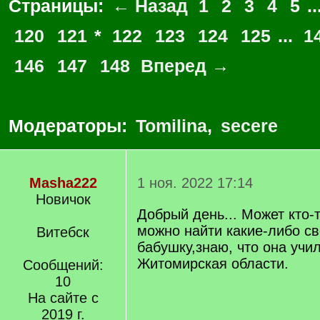
Страницы:
← Назад
1
2
3
4
5
..
120
121
*
122
123
124
125
...
1
146
147
148
Вперед →
Модераторы:
Tomilina
,
secere
Masha222
1 ноя. 2022 17:14
Новичок
Добрый день... Может кто-т
можно найти какие-либо с
Витебск
бабушку,знаю, что она учил
Житомирская области.
Сообщений:
10
На сайте с
2019 г.