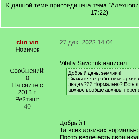
К данной теме присоединена тема "Алехнович
17:22)
clio-vin
27 дек. 2022 14:04
Новичок
Vitaliy Savchuk написал:
Сообщений:
[
Добрый день, земляки!
0
q
Скажите как работники архива
]
На сайте с
людям??? Нормально? Есть л
архиве вообще архивы переп
2018 г.
[
Рейтинг:
/
40
q
]
Добрый !
Та всех архивах нормально
Прото везде есть свои нюан