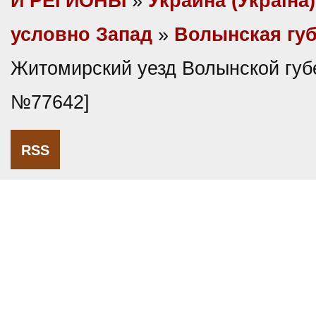
И РЕГИОНЫ
»
Украина (Україна)
условно Запад
»
Волынская гу
Житомирский уезд Волынской губ
№77642]
RSS