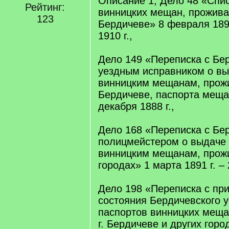
Описание 1, Дело 48 «Спис
Рейтинг:
винницких мещан, прожив
123
Бердичеве» 8 февраля 1892
1910 г.,
Дело 149 «Переписка с Бе
уездным исправником о вы
винницким мещанам, прож
Бердичеве, паспорта меща
декабря 1888 г.,
Дело 168 «Переписка с Бе
полицмейстером о выдаче 
винницким мещанам, прож
городах» 1 марта 1891 г. – 
Дело 198 «Переписка с при
состояния Бердичевского 
паспортов винницких мещ
г. Бердичеве и других горо