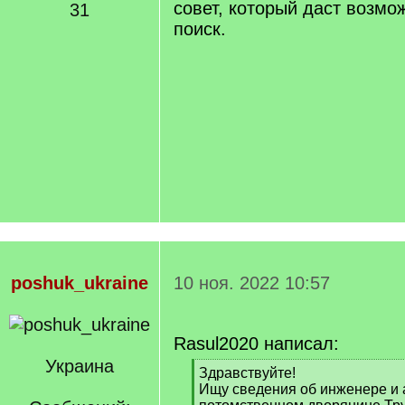
совет, который даст возмо
31
поиск.
poshuk_ukraine
10 ноя. 2022 10:57
Rasul2020 написал:
Украина
[
Здравствуйте!
q
Ищу сведения об инженере и 
]