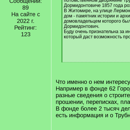
Сообщений:
потомственном дворянине Тр
Дормидонтовиче 1857 года ро
89
В Житомире, на улице Лермон
На сайте с
дом - памятник истории и арх
2022 г.
домовладельцем которого бы
Дормидонтович.
Рейтинг:
Буду очень признательна за и
123
который даст возможность пр
[
/
q
]
Что именно о нем интерес
Например в фонде 62 Горо
разные сведения о строите
прошении, переписках, пла
В фонде более 2 тысяч дел
есть информация и о Трубн