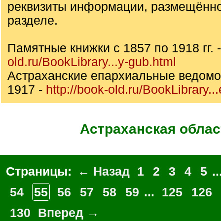
реквизиты информации, размещённо
разделе.
Памятные книжки с 1857 по 1918 гг. 
old.ru/BookLibrary...y-gub.html
Астраханские епархиальные ведомос
1917 -
http://book-old.ru/BookLibrary...
Астраханская облас
Страницы:
← Назад
1
2
3
4
5
..
54
55
56
57
58
59
...
125
126
130
Вперед →