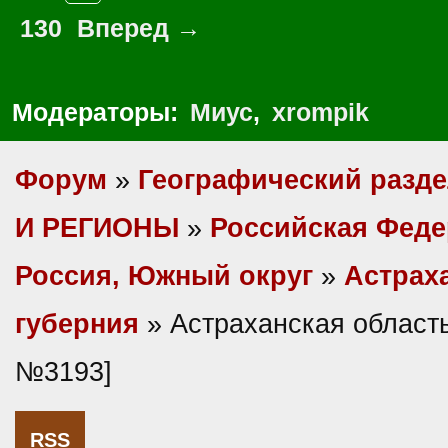
130
Вперед →
Модераторы:
Миус
,
xrompik
Форум
»
Географический разд
И РЕГИОНЫ
»
Российская Фед
Россия, Южный округ
»
Астрах
губерния
» Астраханская область
№3193]
RSS