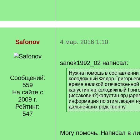
Safonov
4 мар. 2016 1:10
sanek1992_02 написал:
[
Нужна помощь в составлении
Сообщений:
q
колодяжный Федор Григорьеви
]
559
время великой отечественной
капустин яр,колодяжный Григ
На сайте с
(иссакович?)капустин яр,царе
2009 г.
информация по этим людям ну
Рейтинг:
дальнейших родственну
[
547
/
q
]
Могу помочь. Написал в ли