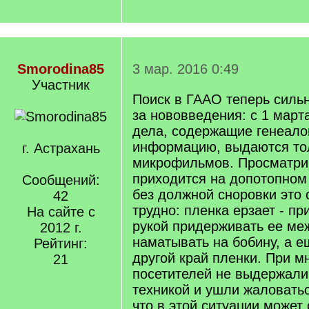
Smorodina85
3 мар. 2016 0:49
Участник
Поиск в ГААО теперь силь
за нововведения: с 1 март
дела, содержащие генеало
информацию, выдаются то
г. Астрахань
микрофильмов. Просматри
приходится на допотопном
Сообщений:
без должной сноровки это 
42
трудно: пленка ерзает - п
На сайте с
рукой придерживать ее меж
2012 г.
наматывать на бобину, а е
Рейтинг:
другой край пленки. При м
21
посетителей не выдержали
техникой и ушли жаловатьс
что в этой ситуации может