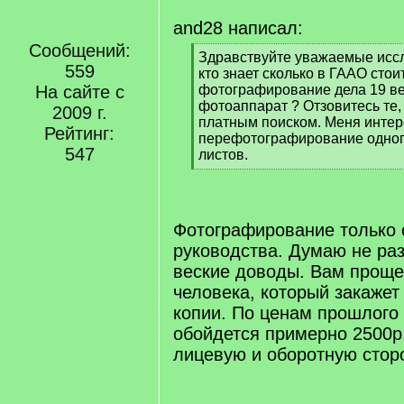
and28 написал:
Сообщений:
[
Здравствуйте уважаемые исс
559
q
кто знает сколько в ГААО стои
]
На сайте с
фотографирование дела 19 ве
фотоаппарат ? Отзовитесь те,
2009 г.
платным поиском. Меня интер
Рейтинг:
перефотографирование одног
547
листов.
[
/
q
]
Фотографирование только 
руководства. Думаю не ра
веские доводы. Вам проще
человека, который закажет
копии. По ценам прошлого 
обойдется примерно 2500р
лицевую и оборотную стор