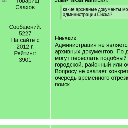
Julia-Taksa написал:
[
какие архивные документы мог
q
администрации Ейска?
]
[
/
Сообщений:
q
5227
]
Никаких
На сайте с
Администрация не являетс
2012 г.
архивных документов. По 
Рейтинг:
могут переслать подобный 
3901
городской, районный или о
Вопросу не хватает конкре
очередь временного отрезк
поиск