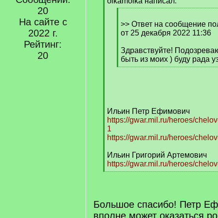
q
olkamolka написал:
]
20
[
На сайте с
q
>> Ответ на сообщение по
2022 г.
]
от 25 декабря 2022 11:36
Рейтинг:
Здравствуйте! Подозреваю
20
быть из моих ) буду рада 
[
/
q
]
Ильин Петр Ефимович
https://gwar.mil.ru/heroes/che
1
https://gwar.mil.ru/heroes/chel
Ильин Григорий Артемович
https://gwar.mil.ru/heroes/chel
[
/
q
]
Большое спасибо! Петр Е
вполне может оказаться р