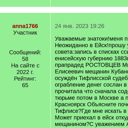
anna1766
24 янв. 2023 19:26
Участник
Уважаемые знатоки!меня п
Неожиданно в Ейск!прошу 
совета:запись в списках с
Сообщений:
енисейскую губернию 1883г
58
прапрадед РОСТОВЦЕВ М
На сайте с
Елисеевич мещанин Кубанс
2022 г.
осуждён Тифлисской судеб
Рейтинг:
ограбление денег сослан в
65
прочитала что сначала сод
тюрьме потом в Москве а 
Красноярск Объясните поч
Тифлисе?Где мне искать в 
Может приехал в ейск откуд
мещанином?С уважением 