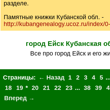
разделе.
Памятные книжки Кубанской обл. -
http://kubangenealogy.ucoz.ru/index/0
город Ейск Кубанская о
Все про город Ейск и его ж
Страницы:
← Назад
1
2
3
4
5
..
18
19
*
20
21
22
23
...
38
39
4
Вперед →