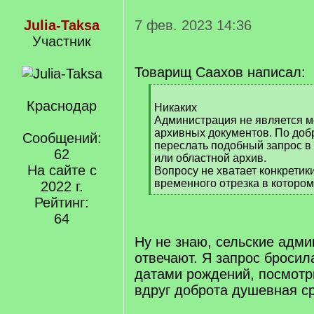
Julia-Taksa
7 фев. 2023 14:36
Участник
Товарищ Саахов написал:
[
Краснодар
q
Никаких
]
Администрация не является м
архивных документов. По доб
Сообщений:
переслать подобный запрос в
62
или областной архив.
На сайте с
Вопросу не хватает конкретик
временного отрезка в котором
2022 г.
[
Рейтинг:
/
64
q
]
Ну не знаю, сельские адм
отвечают. Я запрос бросил
датами рождений, посмотр
вдруг доброта душевная ср