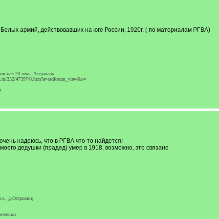
Белых армий, действовавших на юге России, 1920г. ( по материалам РГВА)
в-нач 20 века, Астрахань.
gd.ru/232/47397/0.htm?a=stdforum_view&o=
а
очень надеюсь, что в РГВА что-то найдется!
моего дедушки (прадед) умер в 1918, возможно, это связано
ол., д.Островки;
ютеньки