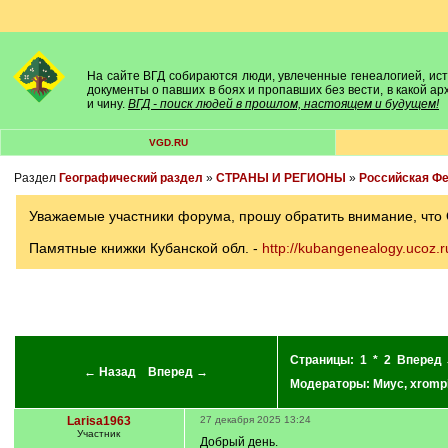
На сайте ВГД собираются люди, увлеченные генеалогией, исто
документы о павших в боях и пропавших без вести, в какой а
и чину.
ВГД - поиск людей в прошлом, настоящем и будущем!
VGD.RU
Раздел
Географический раздел
»
СТРАНЫ И РЕГИОНЫ
»
Российская Ф
Уважаемые участники форума, прошу обратить внимание, что
Памятные книжки Кубанской обл. -
http://kubangenealogy.ucoz.r
Страницы:
1
*
2
Вперед
← Назад
Вперед →
Модераторы:
Миус
,
xromp
Larisa1963
27 декабря 2025 13:24
Участник
Добрый день.