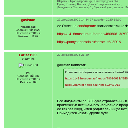
Шаровы - Краснодарский кр., Нижегородская обл.;
Гусак, Котенко, Котовы, Дзоз - Ставропольский кр.;
Демиденко - Полтавская губ., Гадячский уезд, местечко Л
gavistan
27 декабря 2025 14:34
27 декабря 2025 15:00
>> Ответ на
сообщение
пользователя
Lari
Краснодар
Сообщений: 1020
На сайте с 2019 г.
https://1418museum.ru/heroes/48080613/
Рейтинг: 1196
https://pamyat-naroda.ru/heroe...s%3D1&
Larisa1963
27 декабря 2025 21:49
Участник
gavistan написал:
[
Ответ на сообщение пользователя Larisa196
РФ
q
Сообщений: 86
]
https://1418museum.ru/heroes/48080613/?S
На сайте с 2016 г.
Рейтинг: 89
https://pamyat-naroda.ru/heroe...s%3D1&
[
/
q
]
Все документы по ВОВ уже отработаны - в
практически нет: немного написано о профе
ее как раз ищу), имен родителей нигде нет
Приходится искать другие пути.
---