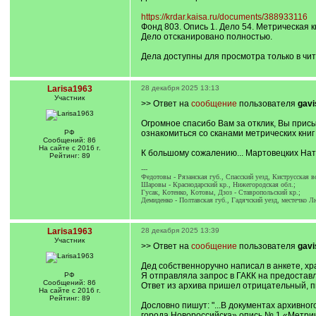
https://krdar.kaisa.ru/documents/388933116
Фонд 803. Опись 1. Дело 54. Метрическая 
Дело отсканировано полностью.
Дела доступны для просмотра только в чит
Larisa1963
28 декабря 2025 13:13
Участник
>> Ответ на
сообщение
пользователя
gavi
Огромное спасибо Вам за отклик, Вы присы
РФ
ознакомиться со сканами метрических книг 
Сообщений: 86
На сайте с 2016 г.
К большому сожалению... Мартовецких Нат
Рейтинг: 89
---
Федотовы - Рязанская губ., Спасский уезд, Киструсская в
Шаровы - Краснодарский кр., Нижегородская обл.;
Гусак, Котенко, Котовы, Дзоз - Ставропольский кр.;
Демиденко - Полтавская губ., Гадячский уезд, местечко Л
Larisa1963
28 декабря 2025 13:39
Участник
>> Ответ на
сообщение
пользователя
gavi
Дед собственноручно написал в анкете, хр
РФ
Я отправляла запрос в ГАКК на предоставл
Сообщений: 86
Ответ из архива пришел отрицательный, пи
На сайте с 2016 г.
Рейтинг: 89
Дословно пишут: "...В документах архивно
города Новороссийска» опись № 1 «Метрич