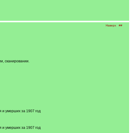
Наверх
##
ии, сканировании.
я и умерших за 1907 год
я и умерших за 1907 год