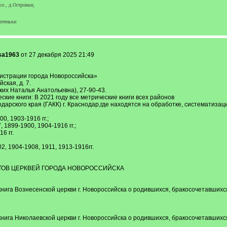
ол., д.Островки;
ютеньки
sa1963
от 27 декабря 2025 21:49
истрации города Новороссийска»
ская, д. 7.
ких Наталья Анатольевна), 27-90-43.
кие книги: В 2021 году все метрические книги всех районов
арского края (ГАКК) г. Краснодар,где находятся на обработке, систематизац
0, 1903-1916 гг.;
1899-1900, 1904-1916 гг.;
6 гг.
2, 1904-1908, 1911, 1913-1916гг.
ЕНТОВ ЦЕРКВЕЙ ГОРОДА НОВОРОССИЙСКА
 книга Вознесенской церкви г. Новороссийска о родившихся, бракосочетавшихс
 книга Николаевской церкви г. Новороссийска о родившихся, бракосочетавшихс