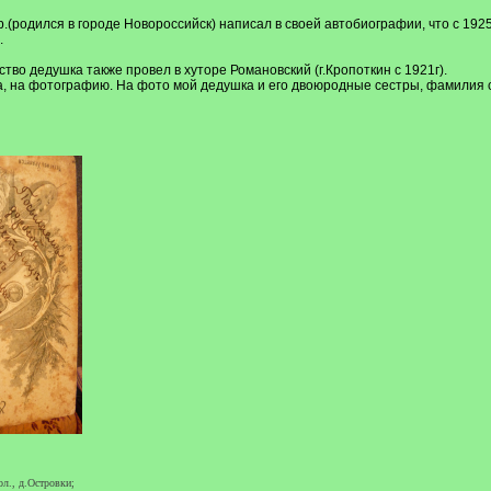
.(родился в городе Новороссийск) написал в своей автобиографии, что с 1925
.
тво дедушка также провел в хуторе Романовский (г.Кропоткин с 1921г).
, на фотографию. На фото мой дедушка и его двоюродные сестры, фамилия се
ол., д.Островки;