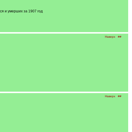
ся и умерших за 1907 год
Наверх
##
Наверх
##