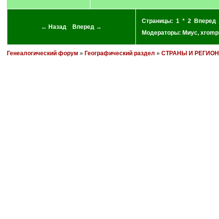
Страницы:
1
*
2
Вперед
← Назад
Вперед →
Модераторы:
Миус
,
xromp
Генеалогический форум
»
Географический раздел
»
СТРАНЫ И РЕГИО