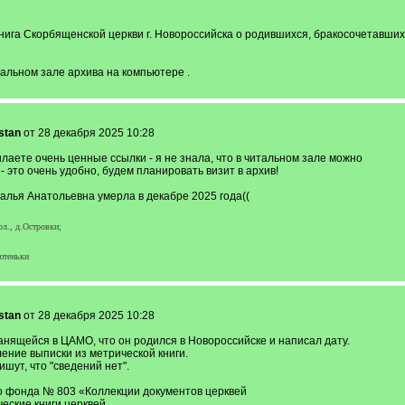
книга Скорбященской церкви г. Новороссийска о родившихся, бракосочетавших
альном зале архива на компьютере .
stan
от 28 декабря 2025 10:28
лаете очень ценные ссылки - я не знала, что в читальном зале можно
- это очень удобно, будем планировать визит в архив!
алья Анатольевна умерла в декабре 2025 года((
ол., д.Островки;
ютеньки
stan
от 28 декабря 2025 10:28
анящейся в ЦАМО, что он родился в Новороссийске и написал дату.
ение выписки из метрической книги.
шут, что "сведений нет".
го фонда № 803 «Коллекции документов церквей
еские книги церквей