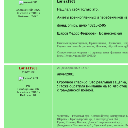
Larisa1963
Нашла у себя только это.
Сообщений: 3522
На сайте с 2010 г.
Рейтинг: 2475
Анкеты военнопленных и перебежчиков из 
фонд, опись, дело 40215-2-95
Шаров Федор Федорович Вознесенская
---
Никольский,Благонравов, Прянишников, Орлянский, Петро
Справочная тема Астраханская, Донская, https://forum.v
Ставропольская епархия - 1 страница темы -фамилии имен
https://forum.vgd.ru/539/100932/
Larisa1963
28 декабря 2025 15:07
Участник
anver2001
Огромное спасибо! Это реальная зацепка, 
РФ
Я тоже обратила внимание на то, что отец 
Сообщений: 86
с гражданской войной.
На сайте с 2016 г.
Рейтинг: 89
---
Федотовы - Рязанская губ., Спасский уезд, Киструсская в
Шаровы - Краснодарский кр., Нижегородская обл.;
Гусак, Котенко, Котовы, Дзоз - Ставропольский кр.;
Демиденко - Полтавская губ., Гадячский уезд, местечко Л