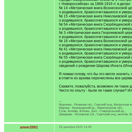
г. Новороссийска» за 1868-1916 гг. в делах:
№ 14 «Метрическая книга Вознесенской цер
о родившихся, бракосочетавшихся и умерши
№ 15 «Метрическая книга Николаевской цер
о родившихся, бракосочетавшихся и умерши
№ 54 «Метрическая книга Скорбященской ц
о родившихся, бракосочетавшихся и умерши
№ 3 «Метрическая книга Георгиевской цер
о родившихся, бракосочетавшихся и умерших
№ 16 «Метрическая книга Вознесенской цер
о родившихся, бракосочетавшихся и умерши
№ 41 «Метрическая книга Николаевской цер
о родившихся, бракосочетавшихся и умерши
№ 55 «Метрическая книга Скорбященской ц
о родившихся, бракосочетавшихся и умерши
сведений о рождении Шарова Игната (Игнат
Я ломаю голову, что бы это могло значить
в ответе из архива перечислены все церкви
Скажите, пожалуйста, возможно ли такое д
Чисто по опыту - были ли такие случаи? И
---
Федотовы - Рязанская губ., Спасский уезд, Киструсская в
Шаровы - Краснодарский кр., Нижегородская обл.;
Гусак, Котенко, Котовы, Дзоз - Ставропольский кр.;
Демиденко - Полтавская губ., Гадячский уезд, местечко Л
anver2001
28 декабря 2025 14:06