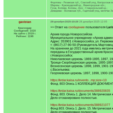
Федотовы - Рязанская губ., Спасский уезд, Киструсская в
Шаровы - Краснодарский кр., Нижегородская обл.;
Гусак, Котенко, Котовы, Дзоз - Ставропольский кр.;
Демиденко - Полтавская губ., Гадячский уезд, местечко Л
gavistan
28 декабря 2025 10:28
28 декабря 2025 12:05
>> Ответ на
сообщение
пользователя
Lari
Краснодар
Сообщений: 1020
На сайте с 2019 г.
Архив города Новороссийска
Рейтинг: 1196
Муниципальное учреждение «Архив админ
Адрес: 353901 г.Новороссийск, ул. Первомай
т: (8617) 27-90-50 (Руководитель Мартовец
На хранении до 2021 года имелись метричес
переданы в Государственный архив Краснод
г.Новороссийск:
Николаевская церковь: 1869-1895, 1897, 190
Троице-Скорбященская церковь: 1895-1897, 
Вознесенская церковь: 1898, 1899, 1901-191
с.Васильевка:
Георгиевская церковь: 1897, 1898, 1900-190
https://krdar.kaisa.ru/invento...mp;size=10
Фонд. 803 Опись 1 КОЛЛЕКЦИЯ ДОКУМ
https://krdar.kaisa.ru/documents/388920835
Фонд. 803. Опись 1. Дело 14. Метрическая
Дело отсканировано полностью.
https://krdar.kaisa.ru/documents/388921077
Фонд 803. Опись 1. Дело. 15. Метрическая
Дело отсканировано полностью.