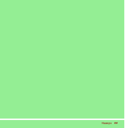
Наверх
##