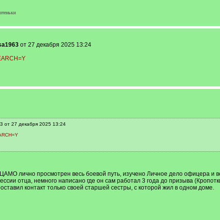
ютеньки
sa1963
от 27 декабря 2025 13:24
?SEARCH=Y
3 от 27 декабря 2025 13:24
EARCH=Y
 ЦАМО лично просмотрен весь боевой путь, изучено Личное дело офицера и 
ссии отца, немного написано где он сам работал 3 года до призыва (Кропоткин
, оставил контакт только своей старшей сестры, с которой жил в одном доме.