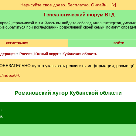
Нарисуйте свое древо. Бесплатно. Онлайн.
[х]
Генеалогический форум ВГД
рией, геральдикой и т.д. Здесь вы найдете собеседников, экспертов, умелых
рхив обратиться при исследовании родословной своей семьи, помогут опреде
РЕГИСТРАЦИЯ
ВОЙТИ
едерация
»
Россия, Южный округ
»
Кубанская область
 ОБЯЗАТЕЛЬНО нужно указывать реквизиты информации, размещённ
u/index/0-6
Романовский хутор Кубанской области
 →
ik