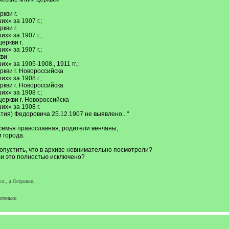
кви г.
х» за 1907 г.;
кви г.
х» за 1907 г.;
еркви г.
х» за 1907 г.;
кви
» за 1905-1908., 1911 гг.;
кви г. Новороссийска
х» за 1908 г.;
кви г. Новороссийска
х» за 1908 г.;
еркви г. Новороссийска
х» за 1908 г.
ия) Федоровича 25.12.1907 не выявлено..."
: семья православная, родители венчаны,
 города.
опустить, что в архиве невнимательно посмотрели?
ли это полностью исключено?
ол., д.Островки;
ютеньки