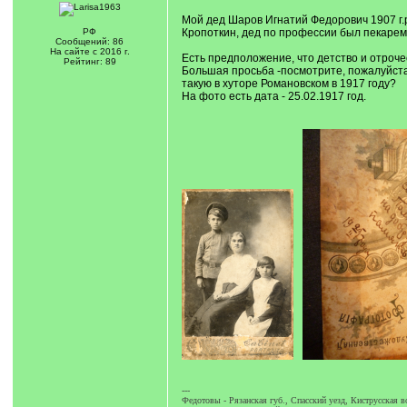
Мой дед Шаров Игнатий Федорович 1907 г.р
РФ
Кропоткин, дед по профессии был пекарем
Сообщений: 86
На сайте с 2016 г.
Есть предположение, что детство и отрочес
Рейтинг: 89
Большая просьба -посмотрите, пожалуйста
такую в хуторе Романовском в 1917 году?
На фото есть дата - 25.02.1917 год.
---
Федотовы - Рязанская губ., Спасский уезд, Киструсская в