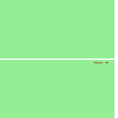
Наверх
##