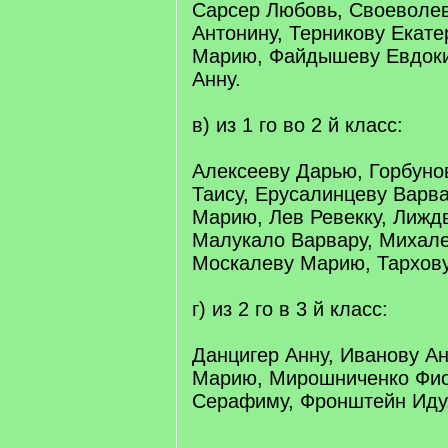
Сарсер Любовь, Своеволе
Антонину, Терникову Екате
Марию, Файдышеву Евдок
Анну.
в) из 1 го во 2 й класс:
Алексееву Дарью, Горбун
Таису, Ерусалинцеву Варва
Марию, Лев Ревекку, Лижд
Малукало Варвару, Михале
Москалеву Марию, Тархову
г) из 2 го в 3 й класс:
Данцигер Анну, Иванову А
Марию, Мирошниченко Фио
Серафиму, Фронштейн Иду