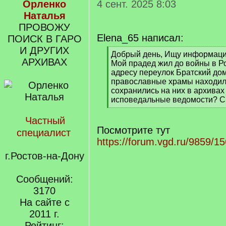
Орленко
4 сент. 2025 8:03
Наталья
ПРОВОЖУ
Elena_65 написал:
ПОИСК В ГАРО
И ДРУГИХ
[
Добрый день, Ищу информацию
АРХИВАХ
q
Мой прадед жил до войны в Р
]
адресу переулок Братский до
православные храмы находили
сохранились на них в архивах
исповедальные ведомости? С
[
/
Частный
q
Посмотрите тут
специалист
]
https://forum.vgd.ru/9859/1
г.Ростов-на-Дону
Сообщений:
3170
На сайте с
2011 г.
Рейтинг: