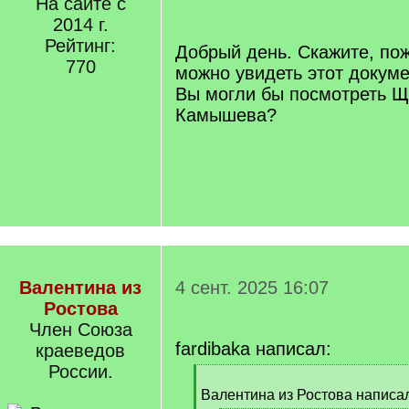
На сайте с
q
]
2014 г.
Рейтинг:
Добрый день. Скажите, пож
770
можно увидеть этот докум
Вы могли бы посмотреть Щ
Камышева?
Валентина из
4 сент. 2025 16:07
Ростова
Член Союза
fardibaka написал:
краеведов
России.
[
q
Валентина из Ростова написал