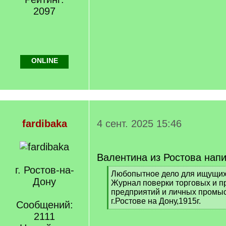
2097
ONLINE
fardibaka
4 сент. 2025 15:46
Валентина из Ростова напи
г. Ростов-на-
[
Любопытное дело для ищущих 
Дону
q
Журнал поверки торговых и 
]
предприятий и личных промыс
г.Ростове на Дону,1915г.
Сообщений:
[
2111
/