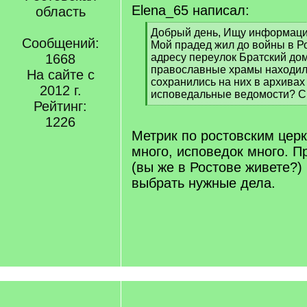
Elena_65 написал:
область
[
Добрый день, Ищу информацию
Сообщений:
q
Мой прадед жил до войны в Р
]
1668
адресу переулок Братский до
православные храмы находили
На сайте с
сохранились на них в архивах
2012 г.
исповедальные ведомости? С
Рейтинг:
[
/
1226
q
Метрик по ростовским цер
]
много, исповедок много. П
(вы же в Ростове живете?)
выбрать нужные дела.