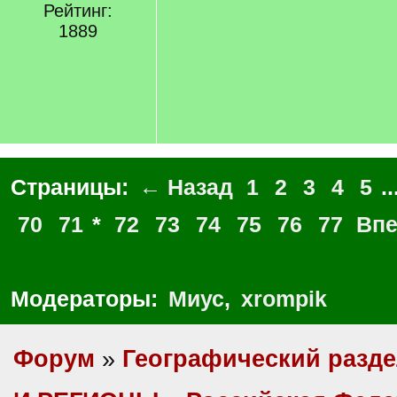
Рейтинг:
1889
Страницы:
← Назад
1
2
3
4
5
..
70
71
*
72
73
74
75
76
77
Вп
Модераторы:
Миус
,
xrompik
Форум
»
Географический разд