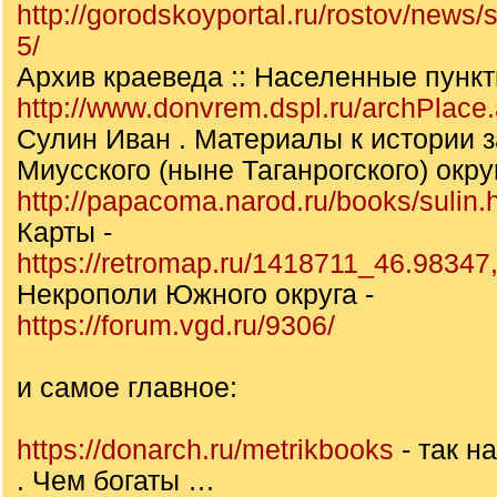
http://gorodskoyportal.ru/rostov/news
5/
Архив краеведа :: Населенные пунк
http://www.donvrem.dspl.ru/archPlace
Сулин Иван . Материалы к истории 
Миусского (ныне Таганрогского) окру
http://papacoma.narod.ru/books/sulin.
Карты -
https://retromap.ru/1418711_46.98347
Некрополи Южного округа -
https://forum.vgd.ru/9306/
и самое главное:
https://donarch.ru/metrikbooks
- так 
. Чем богаты …