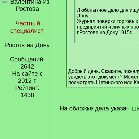
]
[
q
Любопытное дело для ищу
]
Дону.
Журнал поверки торговы
Частный
предприятий и личных пр
специалист
г.Ростове на Дону,1915г.
[
Ростов на Дону
/
.
q
Сообщений:
]
2642
Добрый день. Скажите, пожалу
На сайте с
увидеть этот документ? Может
2012 г.
посмотреть Щетинского или 
Рейтинг:
[
/
1438
q
]
На обложке дела указан ш