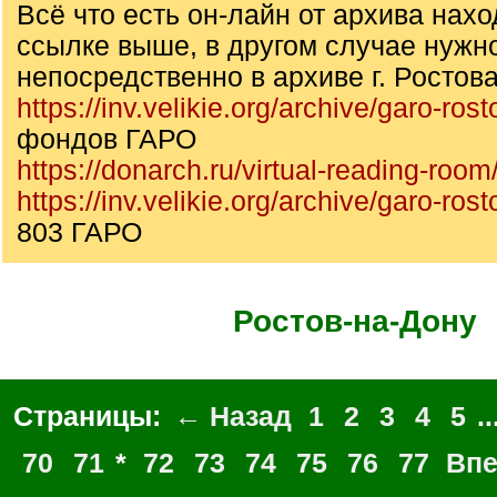
Всё что есть он-лайн от архива нахо
ссылке выше, в другом случае нужн
непосредственно в архиве г. Ростова
https://inv.velikie.org/archive/garo-rost
фондов ГАРО
https://donarch.ru/virtual-reading-roo
https://inv.velikie.org/archive/garo-ros
803 ГАРО
Ростов-на-Дону
Страницы:
← Назад
1
2
3
4
5
..
70
71
*
72
73
74
75
76
77
Вп