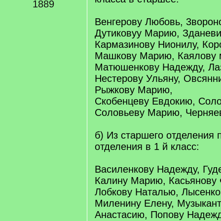
1889
Венгерову Любовь, 3ворон
Дутиковуу Марию, Зданев
Кармазинову Нионилу, Кор
Машкову Марию, Каялову 
Матюшенкову Надежду, Ла
Нестерову Ульяну, Овсянн
Рыжкову Марию,
Скобенцеву Евдокию, Соло
Соловьеву Марию, Черняе
б) Из старшего отделения 
отделения в 1 й класс:
Василенкову Надежду, Гуд
Калину Марию, Касьянову
Лобкову Наталью, Лысенк
Миленину Елену, Музыкант
Анастасию, Попову Надежд