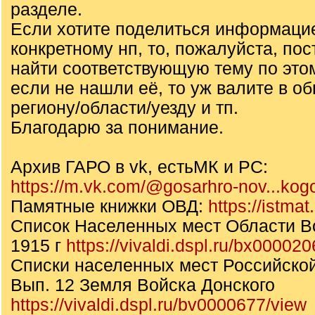
разделе.
Если хотите поделиться информаци
конкретному нп, то, пожалуйста, по
найти соответствующую тему по этом
если не нашли её, то уж валите в о
региону/области/уезду и тп.
Благодарю за понимание.
Архив ГАРО в vk, естьМК и РС:
https://m.vk.com/@gosarhro-nov...kog
Памятные книжки ОВД:
https://istma
Список Населенных мест Области В
1915 г
https://vivaldi.dspl.ru/bx00002
Списки населенных мест Российско
Вып. 12 Земля Войска Донского
https://vivaldi.dspl.ru/bv0000677/view