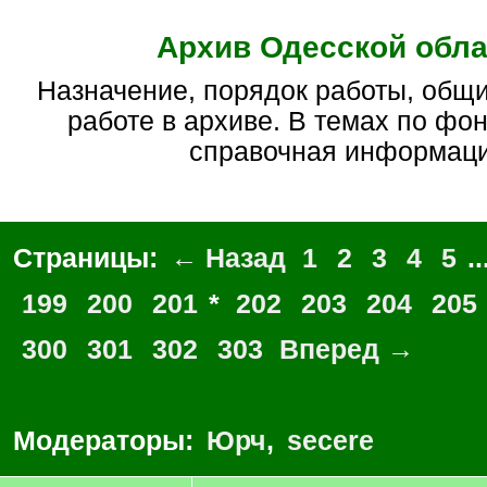
Архив Одесской обла
Назначение, порядок работы, общие вопросы по
работе в архиве. В темах по фо
справочная информац
Страницы:
← Назад
1
2
3
4
5
..
199
200
201
*
202
203
204
205
300
301
302
303
Вперед →
Модераторы:
Юрч
,
secere