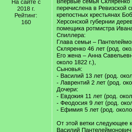
Впервые семья Скляренко 
На сайте с
перечислена в Ревизской с
2018 г.
крепостных крестьянах Боб
Рейтинг:
Херсонской губернии дере
160
помещика ротмистра Иван
Спиллера:
Глава семьи – Пантелеймо
Скляренко 46 лет (род. окол
Его жена – Анна Савельевн
около 1822 г.),
Сыновья:
- Василий 13 лет (род. окол
- Лаврентий 2 лет (род. око
Дочери:
- Евдокия 11 лет (род. окол
- Феодосия 9 лет (род. окол
- Ефимия 5 лет (род. около 
От этой ветки следующее 
Василий Пантелеймонович 