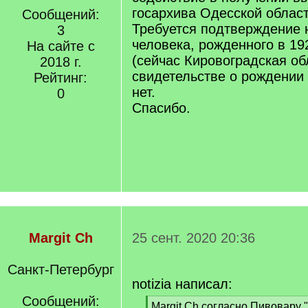
госархива Одесской област
Сообщений:
Требуется подтверждение 
3
человека, рожденного в 192
На сайте с
(сейчас Кировоградская об
2018 г.
свидетельстве о рождении
Рейтинг:
нет.
0
Спасибо.
Margit Ch
25 сент. 2020 20:36
Санкт-Петербург
notizia написал:
Сообщений:
[
Margit Ch согласно Пивовару 