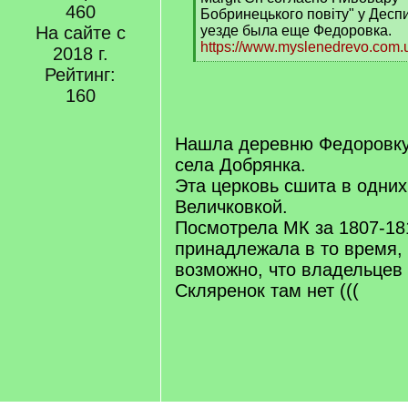
460
q
Бобринецького повіту" у Дес
]
На сайте с
уезде была еще Федоровка.
https://www.myslenedrevo.com.u
2018 г.
[
Рейтинг:
/
160
q
]
Нашла деревню Федоровку,
села Добрянка.
Эта церковь сшита в одних
Величковкой.
Посмотрела МК за 1807-18
принадлежала в то время, 
возможно, что владельцев
Скляренок там нет (((