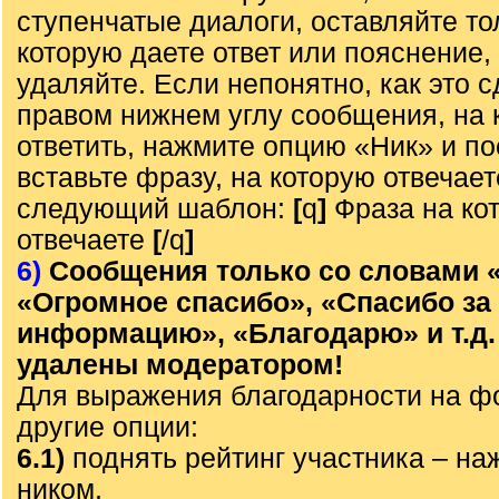
ступенчатые диалоги, оставляйте то
которую даете ответ или пояснение,
удаляйте. Если непонятно, как это с
правом нижнем углу сообщения, на 
ответить, нажмите опцию «Ник» и по
вставьте фразу, на которую отвечает
следующий шаблон:
[
q
]
Фраза на ко
отвечаете
[
/q
]
6)
Сообщения только со словами 
«Огромное спасибо», «Спасибо за
информацию», «Благодарю» и т.д.
удалены модератором!
Для выражения благодарности на ф
другие опции:
6.1)
поднять рейтинг участника – наж
ником,