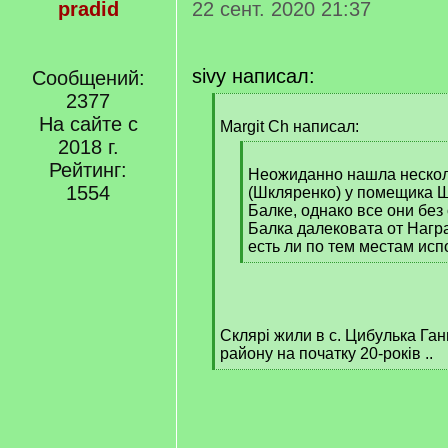
pradid
22 сент. 2020 21:37
sivy написал:
Сообщений:
2377
[
На сайте с
q
Margit Ch написал:
]
2018 г.
[
Рейтинг:
q
Неожиданно нашла нескол
1554
]
(Шкляренко) у помещика 
Балке, однако все они без
Балка далековата от Награ
есть ли по тем местам ис
[
/
q
]
Склярі жили в с. Цибулька Ган
району на початку 20-років ..
[
/
q
]