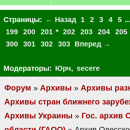
Страницы:
← Назад
1
2
3
4
5
..
199
200
201
*
202
203
204
205
300
301
302
303
Вперед →
Модераторы:
Юрч
,
secere
Форум
»
Архивы
»
Архивы раз
Архивы стран ближнего заруб
Архивы Украины
»
Гос. архив 
области (ГАОО)
» Архив Одесско