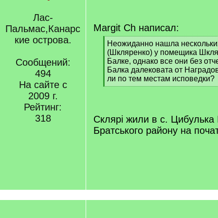
Лас-
Margit Ch написал:
Пальмас,Канарс
кие острова.
[
Неожиданно нашла нескольки
q
(Шкляренко) у помещика Шкл
]
Сообщений:
Балке, однако все они без отч
Балка далековата от Наградов
494
ли по тем местам исповедки?
На сайте с
[
2009 г.
/
q
Рейтинг:
]
318
Склярі жили в с. Цибулька 
Братського району на початк