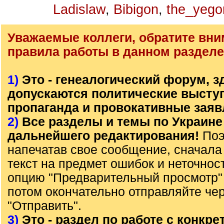
Ladislaw
,
Bibigon
,
the_yego
Уважаемые коллеги, обратите вни
правила работы в данном разделе
1)
Это - генеалогический форум, з
допускаются политические высту
пропаганда и провокативные заяв
2)
Все разделы и темы по Украине
дальнейшего редактирования!
Поэ
напечатав свое сообщение, сначала
текст на предмет ошибок и неточнос
опцию "Предварительный просмотр" 
потом окончательно отправляйте че
"Отправить".
3)
Это - раздел по работе с конкр