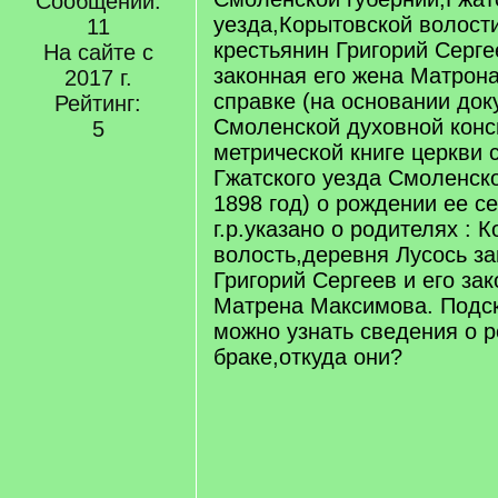
Сообщений:
уезда,Корытовской волост
11
крестьянин Григорий Серге
На сайте с
законная его жена Матрона
2017 г.
справке (на основании до
Рейтинг:
Смоленской духовной конс
5
метрической книге церкви 
Гжатского уезда Смоленско
1898 год) о рождении ее с
г.р.указано о родителях : 
волость,деревня Лусось з
Григорий Сергеев и его за
Матрена Максимова. Подск
можно узнать сведения о р
браке,откуда они?