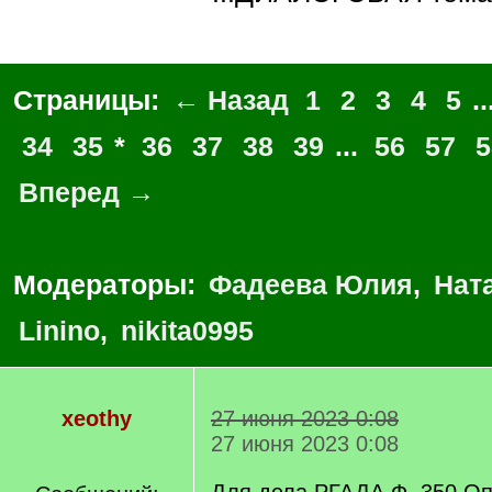
Страницы:
← Назад
1
2
3
4
5
..
34
35
*
36
37
38
39
...
56
57
5
Вперед →
Модераторы:
Фадеева Юлия
,
Нат
Linino
,
nikita0995
xeothy
27 июня 2023 0:08
27 июня 2023 0:08