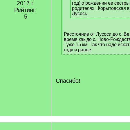
2017 г.
год) о рождении ее сестры 
родителях : Корытовская 
Рейтинг:
Лусось
5
[
/
q
Расстояние от Лусоси до с. Веш
]
время как до с. Ново-Рождест
- уже 15 км. Так что надо иска
году и ранее
[
/
q
]
Спасибо!