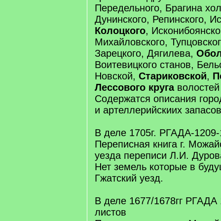
Передельного, Брагина хо
Дунинского, Репинского, И
Колоцкого
, Исконибоянско
Михайловского, Тупцовско
Зарецкого, Дягилева,
Обол
Воитевицкого станов, Бель
Новской,
Стариковской
,
П
Лессового круга
волостей 
Содержатся описания горо
и артеллерийскиих запасов
В деле 1705г. РГАДА-1209-
Переписная книга г. Можай
уезда переписи Л.И. Дуров
Нет земель которые в буд
Гжатский уезд.
В деле 1677/1678гг РГАДА 
листов