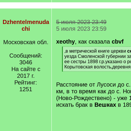
Dzhentelmenuda
5 июля 2023 23:49
chi
5 июля 2023 23:59
xeothy
, как сказала
cbvf
Московская обл.
[
,в метрической книге церкви
с
Сообщений:
q
уезда Смоленской губернии за
]
3046
ее сестры 1898 г.р.указано о р
Корытовская волость,деревн
На сайте с
[
2017 г.
/
Рейтинг:
q
Расстояние от Лусоси до с
]
1251
км, в то время как до с. Н
(Ново-Рождествено) - уже 1
искать брак в
Вешках
в 189