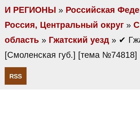
И РЕГИОНЫ
»
Российская Фед
Россия, Центральный округ
»
С
область
»
Гжатский уезд
» ✔ Гжа
[Смоленская губ.] [тема №74818]
RSS