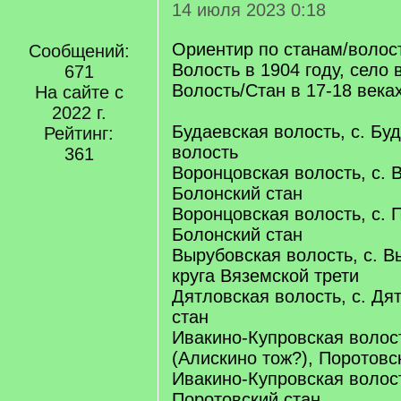
14 июля 2023 0:18
Ориентир по станам/волост
Сообщений:
Волость в 1904 году, село в
671
Волость/Стан в 17-18 века
На сайте с
2022 г.
Будаевская волость, с. Бу
Рейтинг:
волость
361
Воронцовская волость, с. 
Болонский стан
Воронцовская волость, с. 
Болонский стан
Вырубовская волость, с. В
круга Вяземской трети
Дятловская волость, с. Дя
стан
Ивакино-Купровская волост
(Алискино тож?), Поротовс
Ивакино-Купровская волост
Поротовский стан