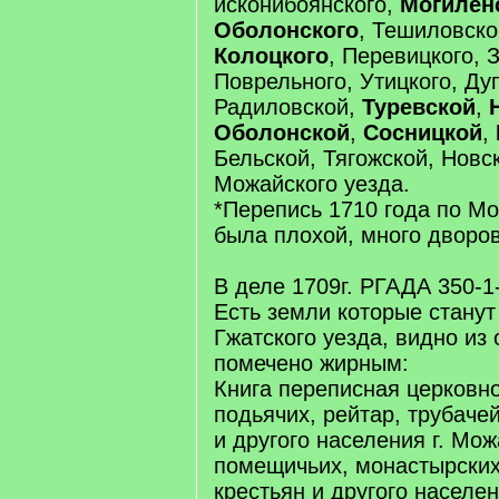
исконибоянского,
Могилен
Оболонского
, Тешиловско
Колоцкого
, Перевицкого, 
Поврельного, Утицкого, Ду
Радиловской,
Туревской
,
Оболонской
,
Сосницкой
,
Бельской, Тягожской, Новс
Можайского уезда.
*Перепись 1710 года по М
была плохой, много дворов
В деле 1709г. РГАДА 350-1
Есть земли которые станут
Гжатского уезда, видно из 
помечено жирным:
Книга переписная церковн
подьячих, рейтар, трубаче
и другого населения г. Мож
помещичьих, монастырских
крестьян и другого населе