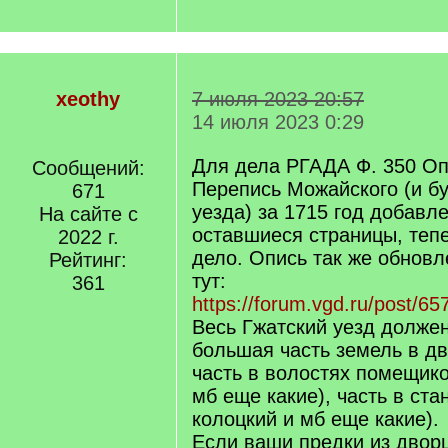
xeothy
7 июля 2023 20:57
14 июля 2023 0:29
Для дела РГАДА Ф. 350 Оп.
Сообщений:
Перепись Можайского (и б
671
уезда) за 1715 год добавл
На сайте с
оставшиеся страницы, тепе
2022 г.
дело. Опись так же обнов
Рейтинг:
тут:
361
https://forum.vgd.ru/post/
Весь Гжатский уезд должен
большая часть земель в д
часть в волостях помещико
мб еще какие), часть в ста
колоцкий и мб еще какие).
Если ваши предки из двор