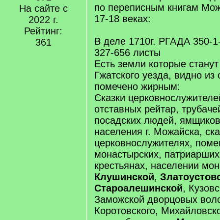
по переписным книгам Мож
На сайте с
17-18 веках:
2022 г.
Рейтинг:
В деле 1710г. РГАДА 350-1-24
361
327-656 листы
Есть земли которые станут
Гжатского уезда, видно из 
помечено жирным:
Сказки церковнослужителей
отставных рейтар, трубачей
посадских людей, ямщиков
населения г. Можайска, ска
церковнослужителях, поме
монастырских, патриарших
крестьянах, населении мо
Клушинской
,
Златоустов
Староалешинской
, Кузов
Заможской дворцовых воло
Коротовского, Михайловско