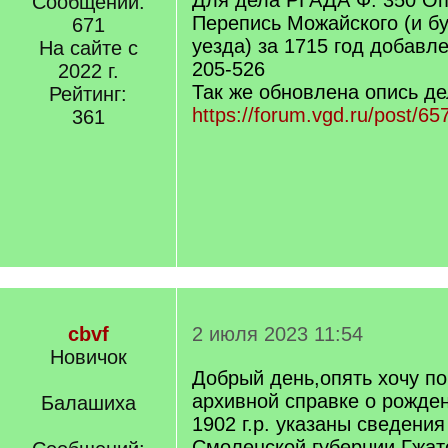
Для дела РГАДА Ф. 350 Оп.
Сообщений:
Перепись Можайского (и б
671
уезда) за 1715 год добавл
На сайте с
205-526
2022 г.
Так же обновлена опись де
Рейтинг:
https://forum.vgd.ru/post/
361
cbvf
2 июля 2023 11:54
Новичок
Добрый день,опять хочу п
архивной справке о рожде
Балашиха
1902 г.р. указаны сведения
Смоленской губернии,Гжат