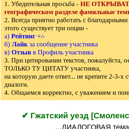
1. Убедительная просьба -
НЕ ОТКРЫВАТЬ
]
географическом разделе фамильные тем
2. Всегда приятно работать с благодарными
этого существует три опции -
а)
Рейтинг
+/-
б)
Лайк
за сообщение участника
в)
Отзыв
в Профиль участника
3. При цитировании текстов, пожалуйста, о
ТОЛЬКО ТУ ЦИТАТУ участника,
на которую даете ответ... не крепите 2-3-х 
диалоги.
4. Общаемся корректно, с уважением и по
✔ Гжатский уезд [Смоленск
...ДИАЛОГОВАЯ тема