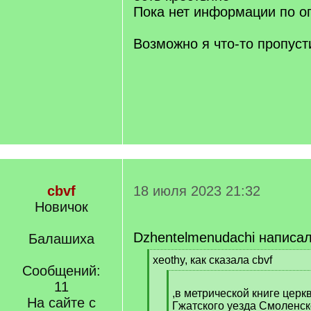
Пока нет информации по о
Возможно я что-то пропуст
cbvf
18 июля 2023 21:32
Новичок
Dzhentelmenudachi написал
Балашиха
[
xeothy, как сказала cbvf
Сообщений:
q
[
]
11
q
,в метрической книге церк
На сайте с
]
Гжатского уезда Смоленск