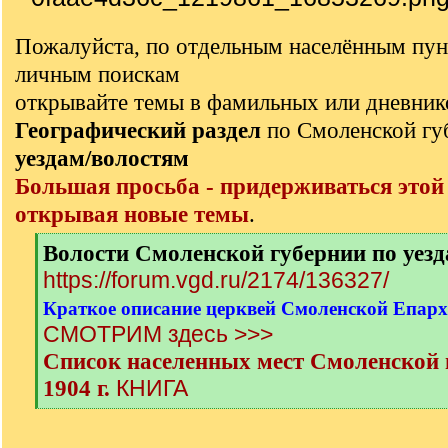
Пожалуйста, по отдельным населённым пун
личным поискам
открывайте темы в фамильных или дневник
Географический раздел
по Смоленской г
уездам/волостям
Большая просьба - придерживаться этой
открывая новые темы
.
[
Волости Смоленской губернии по уез
q
https://forum.vgd.ru/2174/136327/
]
Краткое описание церквей Смоленской Епархи
СМОТРИМ здесь >>>
Список населенных мест Смоленской г
КНИГА
1904 г.
[
/
q