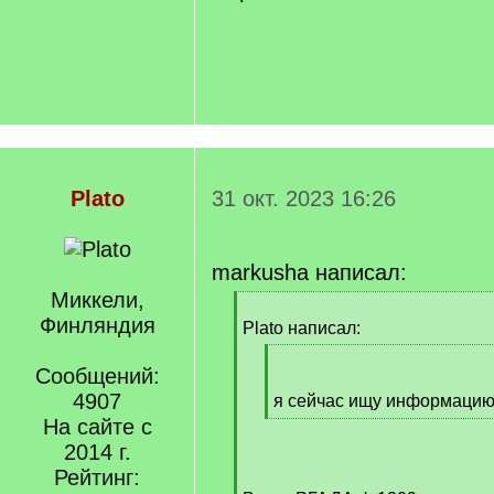
Plato
31 окт. 2023 16:26
markusha написал:
Миккели,
[
Финляндия
q
Plato написал:
]
[
Сообщений:
q
4907
]
я сейчас ищу информацию п
[
На сайте с
/
2014 г.
q
Рейтинг:
]