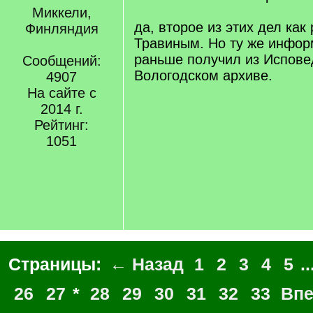
Миккели,
да, второе из этих дел как
Финляндия
Травиным. Но ту же инфор
раньше получил из Испове
Сообщений:
Вологодском архиве.
4907
На сайте с
2014 г.
Рейтинг:
1051
Страницы:
← Назад
1
2
3
4
5
..
26
27
*
28
29
30
31
32
33
Вп