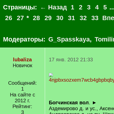
Страницы:
← Назад
1
2
3
4
5
..
26
27
*
28
29
30
31
32
33
Вп
Модераторы:
G_Spasskaya
,
Tomili
lubaliza
17 янв. 2012 21:33
Новичок
Сообщений:
1
На сайте с
2012 г.
Богчинская вол
. ►
Рейтинг:
Аздемирово д. и ус., Аксен
3