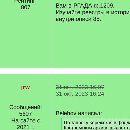
Рейтинг:
]
Вам в РГАДА ф.1209.
807
Изучайте реестры в истори
внутри описи 85.
jrw
31 окт. 2023 16:07
31 окт. 2023 16:24
Сообщений:
Belehov написал:
5607
На сайте с
[
По запросу Корежская в фонд
2021 г.
q
Костромском архиве выдает та