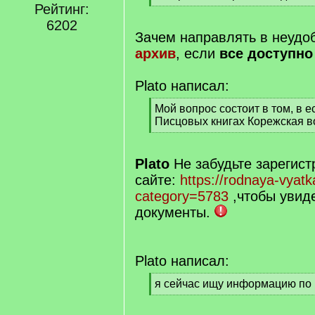
]
Рейтинг:
[
/
6202
q
Зачем направлять в неудо
]
архив
, если
все доступн
Plato написал:
[
Мой вопрос состоит в том, в е
q
Писцовых книгах Корежская в
]
[
/
q
Plato
Не забудьте зарегист
]
сайте:
https://rodnaya-vyat
category=5783
,чтобы увиде
документы.
Plato написал:
[
я сейчас ищу информацию по 17
q
[
]
/