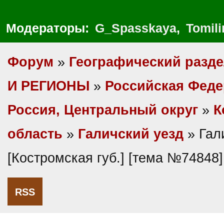
Модераторы:
G_Spasskaya
,
Tomili
Форум
»
Географический разд
И РЕГИОНЫ
»
Российская Фед
Россия, Центральный округ
»
К
область
»
Галичский уезд
» Гал
[Костромская губ.] [тема №74848]
RSS