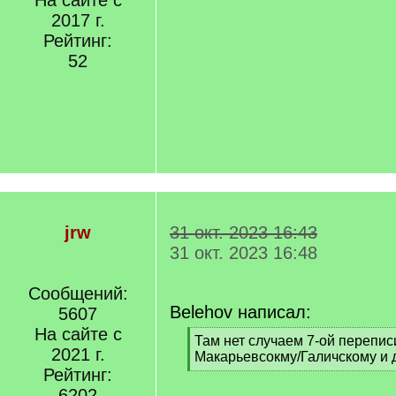
На сайте с
2017 г.
Рейтинг:
52
jrw
31 окт. 2023 16:43
31 окт. 2023 16:48
Сообщений:
Belehov написал:
5607
На сайте с
[
Там нет случаем 7-ой перепис
2021 г.
q
Макарьевсокму/Галичскому и 
]
Рейтинг:
[
/
6202