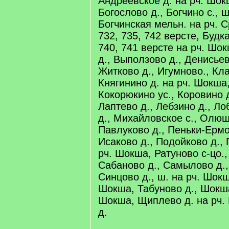
Андреевское д. на рч. Шок
Богослово д., Богчино с., 
Богчинская мельн. на рч. 
732, 735, 742 версте, Будка
740, 741 версте на рч. Шо
д., Выползово д., Денисьев
Житково д., Игумново., Кла
Княгинино д. на рч. Шокша,
Кокорюкино ус., Коровино д
Лаптево д., Лебзино д., Л
д., Михайловское с., Олю
Павлуково д., Пеньки-Ермо
Исаково д., Подойково д.,
рч. Шокша, Ратуново с-цо., 
Сабаново д., Самылово д.,
Синцово д., ш. на рч. Шокш
Шокша, Табуново д., Шокша 
Шокша, Щиплево д. на рч.
д.