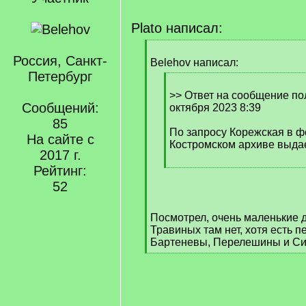
Plato написал:
[
Россия, Санкт-
q
Belehov написал:
]
Петербург
[
q
>> Ответ на сообщение пол
Сообщений:
]
октября 2023 8:39
85
По запросу Корежская в ф
На сайте с
Костромском архиве выдае
2017 г.
Рейтинг:
[
/
52
q
]
Посмотрел, очень маленькие д
Травиных там нет, хотя есть 
Бартеневы, Перелешины и С
[
/
q
]