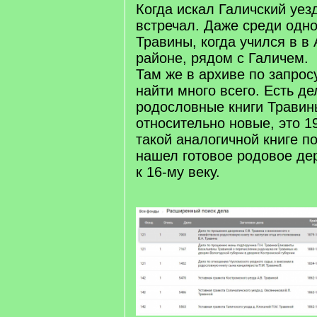
Когда искал Галичский уез
встречал. Даже среди одн
Травины, когда учился в в
районе, рядом с Галичем.
Там же в архиве по запро
найти много всего. Есть де
родословные книги Травины
относительно новые, это 19
такой аналогичной книге п
нашел готовое родовое дер
к 16-му веку.