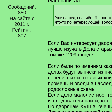
Plato написал:
Сообщений:
[
850
q
]
На сайте с
Уже нашел, спасибо. Я просто
что-то по интересующей воло
2011 г.
[
Рейтинг:
/
807
q
]
Если Вас интересует дворя
лучше изучать Дела стары
том же 1209 фонде.
Если были по имениям каки
делах будут выписки из пи
переписных и отказных книг
промены и вводы в наслед
родословные схемы.
Если дело малолистное, т
исследователя найти, кто с
По дворянам XVIII в. очен