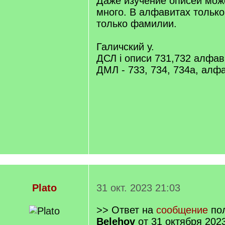
Даже изучение описей мож
много. В алфавитах только
только фамилии.
Галичский у.
ДСЛ i описи 731,732 алфав
ДМЛ - 733, 734, 734а, алф
Plato
31 окт. 2023 21:03
>> Ответ на
сообщение
пол
Belehov
от 31 октября 202