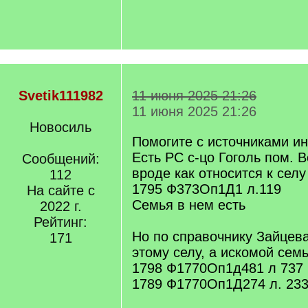
Svetik111982
11 июня 2025 21:26
11 июня 2025 21:26
Новосиль
Помогите с источниками и
Есть РС с-цо Гоголь пом. 
Сообщений:
вроде как относится к селу
112
1795 Ф373Оп1Д1 л.119
На сайте с
Семья в нем есть
2022 г.
Рейтинг:
Но по справочнику Зайцев
171
этому селу, а искомой семьи
1798 Ф1770Оп1д481 л 737
1789 Ф1770Оп1Д274 л. 23