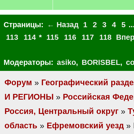
Страницы:
← Назад
1
2
3
4
5
..
113
114
*
115
116
117
118
Впе
Модераторы:
asiko
,
BORISBEL
,
co
Форум
»
Географический разд
И РЕГИОНЫ
»
Российская Фед
Россия, Центральный округ
»
Т
область
»
Ефремовский уезд
» 