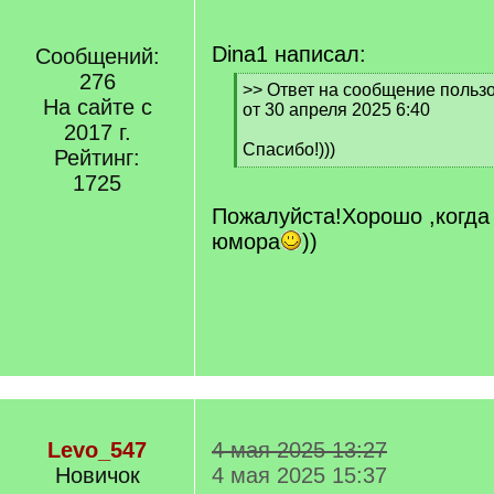
Dina1 написал:
Сообщений:
276
[
>> Ответ на сообщение польз
На сайте с
q
от 30 апреля 2025 6:40
]
2017 г.
Спасибо!)))
Рейтинг:
[
1725
/
q
Пожалуйста!Хорошо ,когда 
]
юмора
))
Levo_547
4 мая 2025 13:27
Новичок
4 мая 2025 15:37