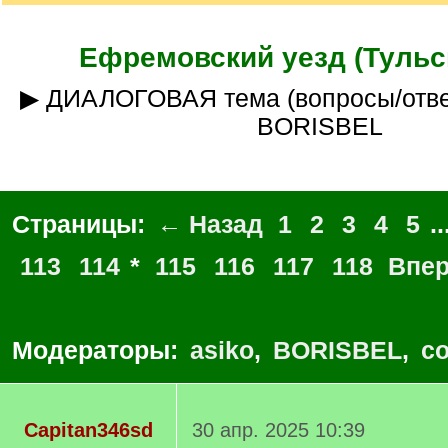
Ефремовский уезд (Тульск
▶ ДИАЛОГОВАЯ тема (вопросы/ответы)___куратор
BORISBEL
Страницы:
← Назад
1
2
3
4
5
..
113
114
*
115
116
117
118
Впе
Модераторы:
asiko
,
BORISBEL
,
co
Capitan346sd
30 апр. 2025 10:39