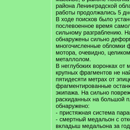
района Ленинградской обл
работы продолжались 5 дн
В ходе поисков было устан
послевоенное время самол
сильному разграблению. Н
обнаружены сильно дефо
многочисленные обломки 
мотора, очевидно, целико
металлолом.
В неглубоких воронках от 
крупных фрагментов не на
пятидесяти метрах от эпи
фрагментированные останк
экипажа. На сильно повре
раскиданных на большой п
обнаружено:
- пристяжная система пар
- смертный медальон с от
вкладыш медальона за год