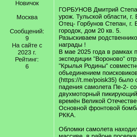
Новичок
ГОРБУНОВ Дмитрий Степан
урож. Тульской области, г.
Москва
Отец- Горбунов Степан, г.
городок, дом 20 кв. 5.
Сообщений:
Разыскиваем родственнико
9
награды !
На сайте с
В мае 2025 года в рамках 
2023 г.
экспедиции "Вороново" от
Рейтинг:
"Крылья Родины" совместн
6
объединением поисковиков
(https://t.me/poisk35) был
падения самолета Пе-2- со
двухмоторный пикирующи
времён Великой Отечестве
Основной фронтовой бом
РККА.
Обломки самолета находил
массиве, в районе поселка