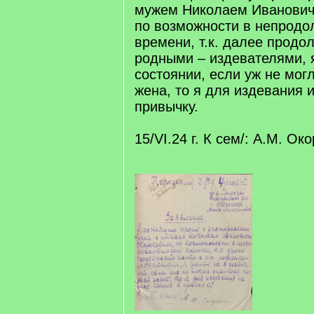
мужем Николаем Иванович
по возможности в непрод
времени, т.к. далее продол
родными – издевателями, я
состоянии, если уж не мог
жена, то я для издевания 
привычку.
15/VI.24 г. К сем/: А.М. Ок