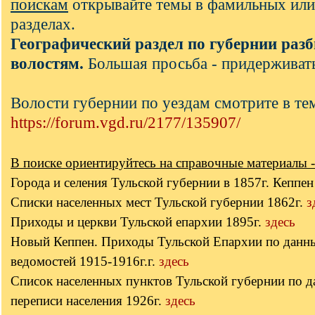
поискам
открывайте темы в фамильных или
разделах.
Географический раздел по губернии разб
волостям.
Большая просьба - придерживать
Волости губернии по уездам смотрите в те
https://forum.vgd.ru/2177/135907/
В поиске ориентируйтесь на справочные материалы -
Города и селения Тульской губернии в 1857г. Кеппе
Списки населенных мест Тульской губернии 1862г.
з
Приходы и церкви Тульской епархии 1895г.
здесь
Новый Кеппен. Приходы Тульской Епархии по данн
ведомостей 1915-1916г.г.
здесь
Список населенных пунктов Тульской губернии по 
переписи населения 1926г.
здесь