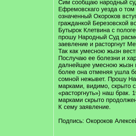
Сим сообщаю народный суд
Ефремовскаго уезда о том 
означенный Окороков вступ
гражданкой Березовской в
Бутырок Клетвина с полог
прошу Народный Суд расмо
заевление и расторгнут Ме
Так как умесною жызн вест
Послучаю ее болезни и хар
далнейщее умесною жызн 
более она отменяя ушла б
сомной нежывет. Прошу На
марками, видимо, скрыто 
«расторгнуть») наш брак. 1
марками скрыто продолжен
К сему заявление.
Подпись: Окороков Алексе