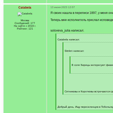
Catabela
13 июня 2023 12:07
Я своих нашла в переписи 1897, у меня он
Теперь мне исполнитель прислал исповедки 
Москва
Сообщений: 177
На сайте с 2019 г.
Рейтинг: 121
soloveva_julia написал:
[
q
Catabela написал:
]
[
q
]
Sitnlen написал:
[
q
]
В селе Кирицы интересуют фами
[
/
q
]
Ситниковы и Коротковы встречаются 
[
/
q
]
Добрый день. Ищу переселенцев в Тобольск
[
/