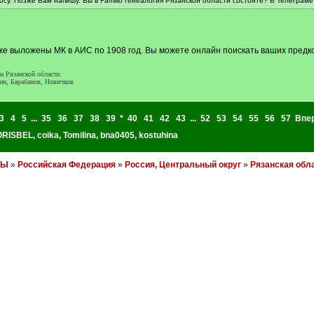
осу. Позже Вам напишу. Вы в Familio генеалогия Рязанской области состоите? В Телеграме
же выложены МК в АИС по 1908 год. Вы можете онлайн поискать ваших предко
а Рязанской области.
ин, Барабанов, Новичков
3
4
5
...
35
36
37
38
39
*
40
41
42
43
...
52
53
54
55
56
57
Впе
RISBEL
,
coika
,
Tomilina
,
bna0405
,
kostuhina
НЫ
»
Российская Федерация
»
Россия, Центральный округ
»
Рязанская обл