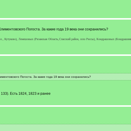
иментовского Погоста. За какие года 19 века они сохранились?
, Кутуково), Лемешовых (Рязанская Область,Спасский район, село Ряссы), Кондрашовых (Кондрашиных)
ментовского Погоста. За какие года 19 века они сохранились?
. 133). Есть 1824, 1823 и ранее