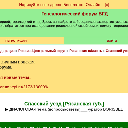
Нарисуйте свое древо. Бесплатно. Онлайн.
[х]
Генеалогический форум ВГД
рией, геральдикой и т.д. Здесь вы найдете собеседников, экспертов, умелых
рхив обратиться при исследовании родословной своей семьи, помогут опреде
РЕГИСТРАЦИЯ
ВОЙТИ
едерация
»
Россия, Центральный округ
»
Рязанская область
»
Спасский уе
м личным поискам
орума.
ая новые темы.
/forum.vgd.ru/2173/136009/
Спасский уезд [Рязанская губ.]
▶ ДИАЛОГОВАЯ тема (вопросы/ответы)___куратор BORISBEL