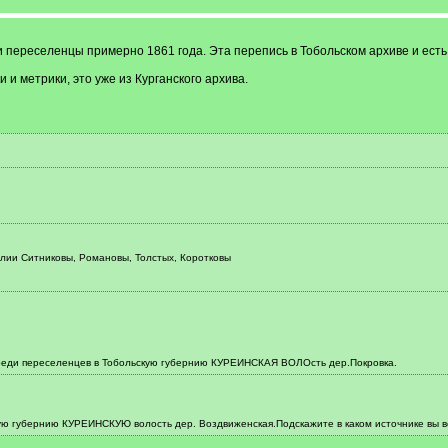
и переселенцы примерно 1861 года. Эта перепись в Тобольском архиве и ест
и метрики, это уже из Курганского архива.
лии Ситниковы, Романовы, Толстых, Коротковы
среди переселенцев в Тобольскую губернию КУРЕИНСКАЯ ВОЛОсть дер.Покровка.
ую губернию КУРЕИНСКУЮ волость дер. Воздвиженская.Подскажите в каком источнике вы 