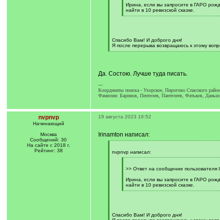
Ирина, если вы запросите в ГАРО рожд
найти в 10 ревизской сказке.
[
/
q
]
Спасибо Вам! И доброго дня!
Я после перерыва возвращаюсь к этому вопр
[
/
q
]
Да. Состою. Лучше туда писать.
---
Координаты поиска - Ухорское, Пирогово Спасского район
Фамилии: Баринов, Пентелев, Пантелеев, Фатьков, Даньш
nvpnvp
19 августа 2023 16:52
Начинающий
Irinamton написал:
Москва
Сообщений: 30
На сайте с 2018 г.
[
Рейтинг: 38
q
nvpnvp написал:
]
[
q
>> Ответ на сообщение пользователя I
]
Ирина, если вы запросите в ГАРО рожд
найти в 10 ревизской сказке.
[
/
q
]
Спасибо Вам! И доброго дня!