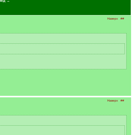
ред →
Наверх
##
Наверх
##