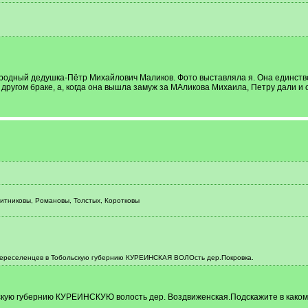
родный дедушка-Пётр Михайлович Маликов. Фото выставляла я. Она единствен
 другом браке, а, когда она вышла замуж за МАликова Михаила, Петру дали и 
тниковы, Романовы, Толстых, Коротковы
переселенцев в Тобольскую губернию КУРЕИНСКАЯ ВОЛОсть дер.Покровка.
скую губернию КУРЕИНСКУЮ волость дер. Воздвиженская.Подскажите в каком