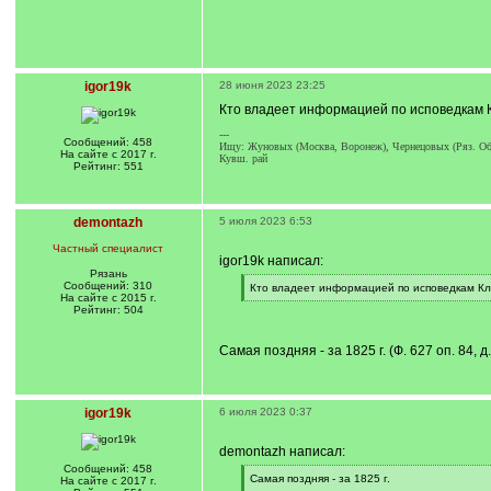
q
]
igor19k
28 июня 2023 23:25
Кто владеет информацией по исповедкам Кл
---
Сообщений: 458
Ищу: Жуновых (Москва, Воронеж), Чернецовых (Ряз. Обл.
На сайте с 2017 г.
Кувш. рай
Рейтинг: 551
demontazh
5 июля 2023 6:53
Частный специалист
igor19k написал:
Рязань
Сообщений: 310
[
Кто владеет информацией по исповедкам Кли
На сайте с 2015 г.
q
[
Рейтинг: 504
]
/
q
]
Самая поздняя - за 1825 г. (Ф. 627 оп. 84, д
igor19k
6 июля 2023 0:37
demontazh написал:
Сообщений: 458
[
Самая поздняя - за 1825 г.
На сайте с 2017 г.
q
[