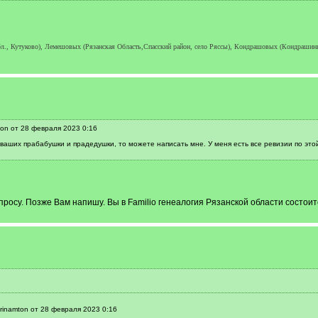
, Кутуково), Лемешовых (Рязанская Область,Спасский район, село Ряссы), Кондрашовых (Кондрашиных)
on от 28 февраля 2023 0:16
ваших прабабушки и прадедушки, то можете написать мне. У меня есть все ревизии по эт
росу. Позже Вам напишу. Вы в Familio генеалогия Рязанской области состои
rinamton от 28 февраля 2023 0:16