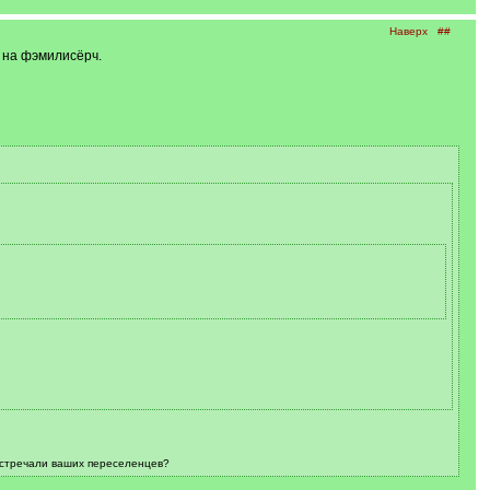
Наверх
##
ь на фэмилисёрч.
встречали ваших переселенцев?