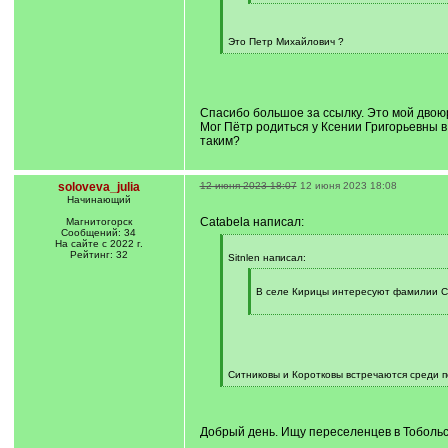
]
[
/
q
]
Это Петр Михайлович ?
[
/
q
]
Спасибо большое за ссылку. Это мой двою
Мог Пётр родиться у Ксении Григорьевны в
таким?
soloveva_julia
12 июня 2023 18:07
12 июня 2023 18:08
Начинающий
Catabela написал:
Магнитогорск
Сообщений: 34
На сайте с 2022 г.
[
Рейтинг: 32
q
Sitnlen написал:
]
[
q
В селе Кирицы интересуют фамилии Си
]
[
/
q
]
Ситниковы и Коротковы встречаются среди 
[
/
q
]
Добрый день. Ищу переселенцев в Тоболь