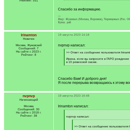
Рейтинг: 551
]
/
q
Спасибо за информацию.
]
---
Ищу: Жуновых (Москва, Воронеж), Чернецовых (Ряз. Обл.
Кувш. рай
Irinamton
19 августа 2023 14:18
Новичок
nvpnvp написал:
Москва, Жуковский
Сообщений: 7
На сайте с 2023 г.
[
>> Ответ на сообщение пользователя Irinamt
Рейтинг: 8
q
]
Ирина, если вы запросите в ГАРО рождение 
в 10 ревизской сказке.
[
/
q
]
Спасибо Вам! И доброго дня!
Я после перерыва возвращаюсь к этому воп
nvpnvp
19 августа 2023 16:48
Начинающий
Irinamton написал:
Москва
Сообщений: 30
На сайте с 2018 г.
[
Рейтинг: 38
q
nvpnvp написал:
]
[
q
>> Ответ на сообщение пользователя I
]