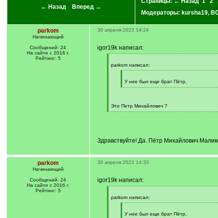
Страницы:
← Назад
1
2
← Назад
Вперед →
Модераторы:
kursha19
,
BO
parkom
30 апреля 2023 14:24
Начинающий
igor19k написал:
Сообщений: 24
На сайте с 2016 г.
Рейтинг: 5
[
q
parkom написал:
]
[
q
У нее был еще брат Пётр,
]
[
/
q
]
Это Петр Михайлович ?
[
/
q
]
Здравствуйте! Да. Пётр Михайлович Малик
parkom
30 апреля 2023 14:33
Начинающий
igor19k написал:
Сообщений: 24
На сайте с 2016 г.
Рейтинг: 5
[
q
parkom написал:
]
[
q
У нее был еще брат Пётр,