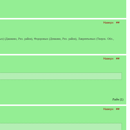
Наверх
##
 (Дашково, Ряз. район), Федоровых (Демкино, Ряз. район), Лаврентьевых (Тверск. Обл.,
Наверх
##
Лайк (1)
Наверх
##