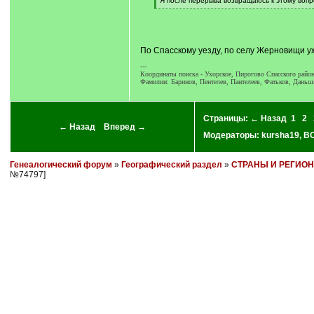
Я после перерыва возвращаюсь к этому вопр
[
/
q
]
По Спасскому уезду, по селу Жерновищи у
---
Координаты поиска - Ухорское, Пирогово Спасского район
Фамилии: Баринов, Пентелев, Пантелеев, Фатьков, Даньш
Страницы:
← Назад
1
2
← Назад
Вперед →
Модераторы:
kursha19
,
BO
Генеалогический форум
»
Географический раздел
»
СТРАНЫ И РЕГИО
№74797]