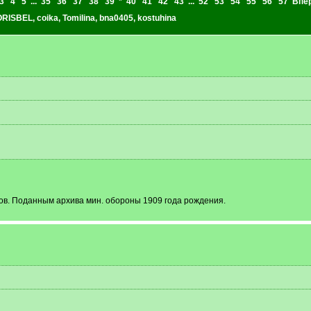
3
4
5
...
35
36
37
38
39
*
40
41
42
43
...
52
53
54
55
56
57
Впе
RISBEL
,
coika
,
Tomilina
,
bna0405
,
kostuhina
ов. Поданным архива мин. обороны 1909 года рождения.