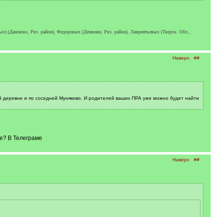
 (Дашково, Ряз. район), Федоровых (Демкино, Ряз. район), Лаврентьевых (Тверск. Обл.,
Наверх
##
ой деревне и по соседней Муняково. И родителей ваших ПРА уже можно будет найти
те? В Телеграме
Наверх
##