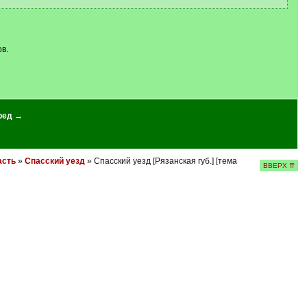
в.
ред →
асть
»
Спасский уезд
» Спасский уезд [Рязанская губ.] [тема
ВВЕРХ ⇈