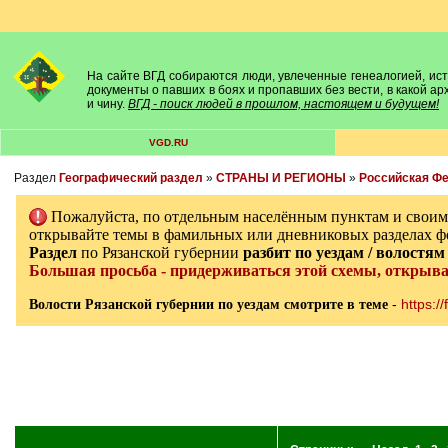
На сайте ВГД собираются люди, увлеченные генеалогией, исто
документы о павших в боях и пропавших без вести, в какой а
и чину.
ВГД - поиск людей в прошлом, настоящем и будущем!
VGD.RU
Раздел
Географический раздел
»
СТРАНЫ И РЕГИОНЫ
»
Российская Ф
Пожалуйста, по отдельным населённым пунктам и свои
открывайте темы в фамильных или дневниковых разделах ф
Раздел
по Рязанской губернии
разбит по уездам / волостям
Большая просьба - придерживаться этой схемы, открыв
-
https:/
Волости Рязанской губернии по уездам смотрите в теме