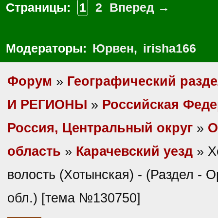
Страницы:
1
2
Вперед →
Модераторы:
Юрвен
,
irisha166
Форум
»
Географический разд
И РЕГИОНЫ
»
Российская Фед
Россия, Центральный округ
»
О
область
»
Карачевский уезд
» Х
волость (Хотынская) - (Раздел - 
обл.) [тема №130750]