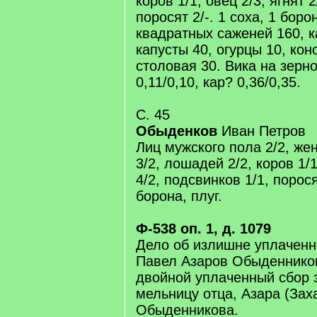
коров 1/1, овец 2/3, ягнят 2
поросят 2/-. 1 соха, 1 боро
квадратных саженей 160, к
капусты 40, огурцы 10, кон
столовая 30. Вика на зерно
0,11/0,10, кар? 0,36/0,35.
С. 45
Обыденков
Иван Петров
Лиц мужского пола 2/2, жен
3/2, лошадей 2/2, коров 1/1
4/2, подсвинков 1/1, порося
борона, плуг.
Ф-538 оп. 1, д. 1079
Дело об излишне уплаченн
Павел Азаров Обыденников
двойной уплаченный сбор 
мельницу отца, Азара (Зах
Обыденникова.