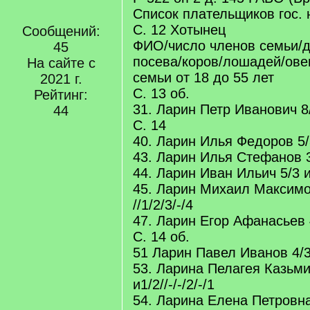
Список плательщиков гос. 
С. 12 Хотынец
Сообщений:
ФИО/число членов семьи/д
45
посева/коров/лошадей/ове
На сайте с
семьи от 18 до 55 лет
2021 г.
С. 13 об.
Рейтинг:
31. Ларин Петр Иванович 8/
44
С. 14
40. Ларин Илья Федоров 5/3 
43. Ларин Илья Стефанов 3/2
44. Ларин Иван Ильич 5/3 и 
45. Ларин Михаил Максимов
//1/2/3/-/4
47. Ларин Егор Афанасьев 4/
С. 14 об.
51 Ларин Павел Иванов 4/3/
53. Ларина Пелагея Казьми
и1/2//-/-/2/-/1
54. Ларина Елена Петровна 