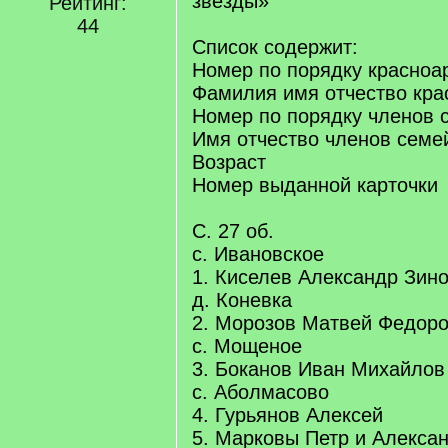
звезды»
Рейтинг:
44
Список содержит:
Номер по порядку красноа
Фамилия имя отчество кр
Номер по порядку членов 
Имя отчество членов семе
Возраст
Номер выданной карточки
С. 27 об.
с. Ивановское
1. Киселев Александр Зин
д. Коневка
2. Морозов Матвей Федор
с. Мощеное
3. Боканов Иван Михайлов
с. Аболмасово
4. Гурьянов Алексей
5. Марковы Петр и Алекса