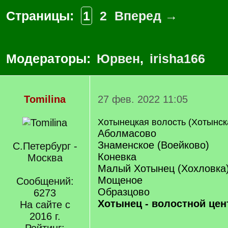
Страницы:
1
2
Вперед →
Модераторы:
Юрвен
,
irisha166
Tomilina
27 фев. 2022 11:05
Хотынецкая волость (Хотынск
Аболмасово
Знаменское (Воейково)
С.Петербург -
Коневка
Москва
Малый Хотынец (Хохловка
Мощеное
Сообщений:
Образцово
6273
Хотынец - волостной цен
На сайте с
2016 г.