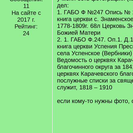
дел:
11
1. ГАБО Ф №247 Опись № 1
На сайте с
книга церкви с. Знаменско
2017 г.
1778-1809г. 68л Церковь З
Рейтинг:
Божией Матери
24
2. 1. ГАБО Ф.247. Оп.1. Д.
книга церкви Успения Пре
села Успенское (Вербники)
Ведомость о церквях Кара
благочинного округа за 18
церквях Карачевского благ
послужные списки за свящ
служит, 1818 – 1910
если кому-то нужны фото,