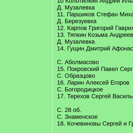
10 Колотилкин Андрей Иль
Д. Музалевка
11. Паршиков Стефан Мих
Д. Березуевка
12. Карпов Григорий Гаври
13. Тяпкин Козьма Андрее
Д. Музалевка
14. Гущин Дмитрий Афонас
С. Аболмасово
15. Покровский Павел Сер
С. Образцово
16. Ларин Алексей Егоров
С. Богородицкое
17. Терехов Сергей Василь
С. 28 об.
С. Знаменское
18. Кочевиновы Сергей и Г