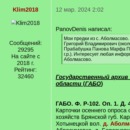
Klim2018
12 мар. 2024 2:02
PanovDenis написал:
[
Мои предки из с. Аболмасово.
Сообщений:
q
Григорий Владимирович (около 
]
29295
Прабабушка Панова Марфа Пе
г.р.). Интересует любая инфор
На сайте с
Аболмасово.
2018 г.
[
Рейтинг:
/
q
32460
Государственный архив
]
области
(
ГАБО
)
ГАБО. Ф. Р-102. Оп. 1. Д. 
Карточки осеннего опроса 
хозяйств Брянской губ. Ка
Хотынецкой вол.
д. Аболм