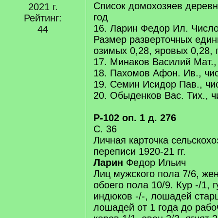
Список домохозяев деревн
2021 г.
год
Рейтинг:
16. Ларин Федор Ил. Число
44
Размер разверточных един
озимых 0,28, яровых 0,28, п
17. Минаков Василий Мат.,
18. Пахомов Афон. Ив., чис
19. Семин Исидор Пав., чи
20. Обыденков Вас. Тих., ч
Р-102 оп. 1 д. 276
С. 36
Личная карточка сельскох
переписи 1920-21 гг.
Ларин
Федор Ильич
Лиц мужского пола 7/6, жен
обоего пола 10/9. Кур -/1, гу
индюков -/-, лошадей старш
лошадей от 1 года до рабоч