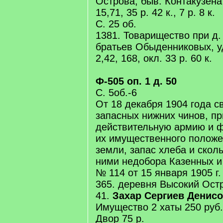
Острова, быв. Контакузена
15,71, 35 р. 42 к., 7 р. 8 к.
С. 25 об.
1381. Товарищество при д
братьев Обыденниковых, уд
2,42, 168, окл. 33 р. 60 к.
Ф-505 оп. 1 д. 50
С. 5об.-6
От 18 декабря 1904 года с
запасных нижних чинов, п
действительную армию и ф
их имущественного положе
земли, запас хлеба и сколь
ними недобора Казенных и
№ 114 от 15 января 1905 г.
365. деревня Высокий Ост
41.
Захар Сергиев
Денисо
Имущество 2 хаты 250 руб.
Двор 75 р.