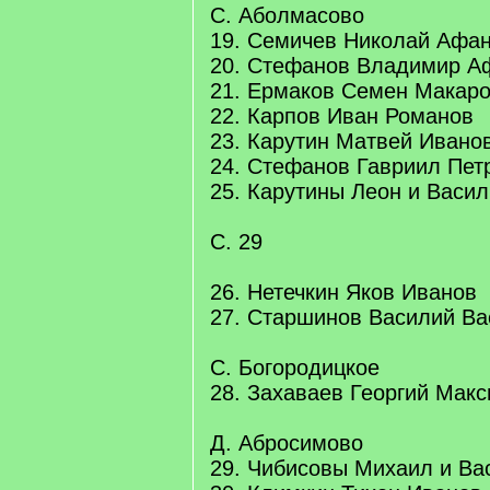
С. Аболмасово
19. Семичев Николай Афа
20. Стефанов Владимир А
21. Ермаков Семен Макар
22. Карпов Иван Романов
23. Карутин Матвей Ивано
24. Стефанов Гавриил Пет
25. Карутины Леон и Васи
С. 29
26. Нетечкин Яков Иванов
27. Старшинов Василий Ва
С. Богородицкое
28. Захаваев Георгий Макс
Д. Абросимово
29. Чибисовы Михаил и В