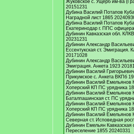
Жуковское с. Ущерб им-ва (Гр
20151231
Дубина Василий Потапов Куб
Наградной лист 1865 2024093
Дубина Василий Потапов Куба
Екатеринодар г. ППС офицера
Дубинин Кавказская обл. КЛК
20231231
Дубинин Александр Васильеви
Ессентукская ст. Эмиграция. 
20171028
Дубинин Александр Васильеви
Эмиграция. Анкета 1923 2018
Дубинин Василий Григорьевич
Прикумское с. Анкета ВКПб 1
Дубинин Василий Емельянов К
Хоперский КП ПС урядника 1
Дубинин Василий Емельянов К
Баталпашинская ст. ПС урядн
Дубинин Василий Емельянов К
Хоперский КП ПС урядника 1
Дубинин Василий Емельянов К
Северная ст. Исповедная рос
Дубинин Емельян Кавказская 
Переселение 1855 20240331