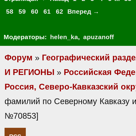
58
59
60
61
62
Вперед →
Модераторы:
helen_ka
,
apuzanoff
Форум
»
Географический разд
И РЕГИОНЫ
»
Российская Фед
Россия, Северо-Кавказский окр
фамилий по Северному Кавказу и
№70853]