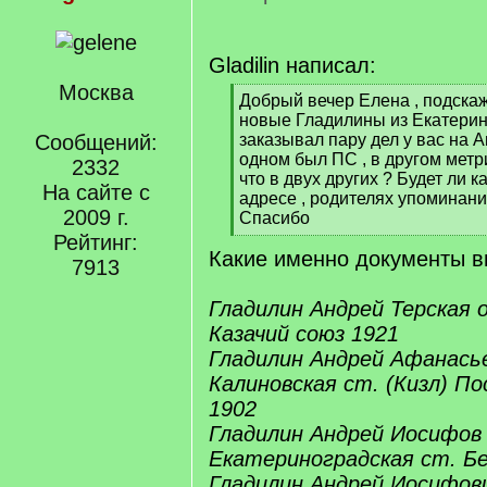
Gladilin написал:
Москва
[
Добрый вечер Елена , подска
q
новые Гладилины из Екатерин
]
Сообщений:
заказывал пару дел у вас на А
одном был ПС , в другом метр
2332
что в двух других ? Будет ли к
На сайте с
адресе , родителях упоминания
2009 г.
Спасибо
[
Рейтинг:
Какие именно документы в
/
7913
q
]
Гладилин Андрей Терская 
Казачий союз 1921
Гладилин Андрей Афанасье
Калиновская ст. (Кизл) П
1902
Гладилин Андрей Иосифов 
Екатериноградская ст. Б
Гладилин Андрей Иосифови