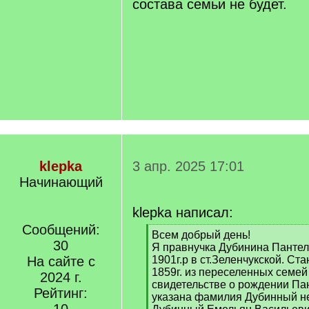
состава семьи не будет.
klepka
3 апр. 2025 17:01
Начинающий
klepka написал:
Сообщений:
[
Всем добрый день!
30
q
Я правнучка Дубинина Панте
]
На сайте с
1901г.р в ст.Зеленчукской. С
1859г. из переселенных семей 
2024 г.
свидетельстве о рождении Па
Рейтинг:
указана фамилия Дубинный не