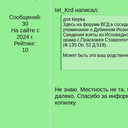
tet_Krd написал:
Сообщений:
[
для klepka
30
q
Здесь на форуме ВГД в сосед
]
На сайте с
упоминание о Дубинном Иоан
Сведения взяты из Исповедно
2024 г.
храма с.Прасковея Ставрополь
Рейтинг:
(Ф.135 Оп. 52 Д.519).
10
Может быть это ваш родстве
[
/
q
]
Не знаю. Местность не та, 
далеко. Спасибо за инфор
копилку.