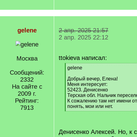
gelene
2 апр. 2025 21:57
2 апр. 2025 22:12
ttokieva написал:
Москва
[
gelene
Сообщений:
q
]
2332
Добрый вечер, Елена!
Меня интересует:
На сайте с
52423. Денисенко
2009 г.
Терская обл. Нальчик пересел
Рейтинг:
К сожалению там нет имени от
понять, мои или нет.
7913
[
/
q
]
Денисенко Алексей. Но, к 