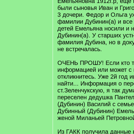
Емельяновна 1912г.р, еще
были сыновья Иван и Григо
3 дочери. Федор и Ольга у
фамилии Дубинин(а) и все 
детей Емельяна носили и 
Дубинин(а). У старших уст
фамилия Дубина, но в доку
не встречалась.
ОЧЕНЬ ПРОШУ! Если кто т
информацией или может с 
откликнитесь. Уже 2й год и
найти... Информация о пер
ст.Зеленчукскую, я так дум
переселен дедушка Панте
(Дубинин) Василий с семье
Дубинный (Дубинин) Емель
женой Миланьей Петровно
Из ГАКК получила данные 