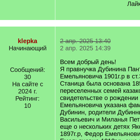
Лайк
klepka
2 апр. 2025 13:40
Начинающий
2 апр. 2025 14:39
Всем добрый день!
Я правнучка Дубинина Пан
Сообщений:
Емельяновича 1901г.р в ст
30
Станица была основана 185
На сайте с
переселенных семей казак
2024 г.
свидетельстве о рождении
Рейтинг:
Емельяновича указана фа
10
Дубинин, родители Дубин
Васильевич и Миланья Пет
еще о нескольких детях Я
1897г.р, Федор Емельянови