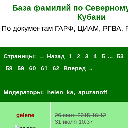
База фамилий по Северному
Кубани
по документам ГАРФ, ЦИАМ, РГВА,
Страницы:
← Назад
1
2
3
4
5
...
53
58
59
60
61
62
Вперед →
Модераторы:
helen_ka
,
apuzanoff
gelene
26 сент. 2015 16:12
31 июля 10:37