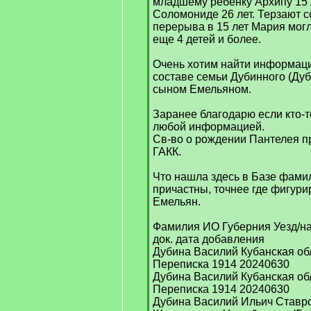
младшему ребенку Архипу 15 
Соломониде 26 лет. Терзают с
перерыва в 15 лет Мария могл
еще 4 детей и более.
Очень хотим найти информаци
составе семьи Дубинного (Дуб
сыном Емельяном.
Заранее благодарю если кто-
любой информацией.
Св-во о рождении Пантелея п
ГАКК.
Что нашла здесь в Базе фамил
причастны, точнее где фигур
Емельян.
Фамилия ИО Губерния Уезд/на
док. дата добавления
Дубина Василий Кубанская обл
Переписка 1914 20240630
Дубина Василий Кубанская обл
Переписка 1914 20240630
Дубина Василий Ильич Ставро