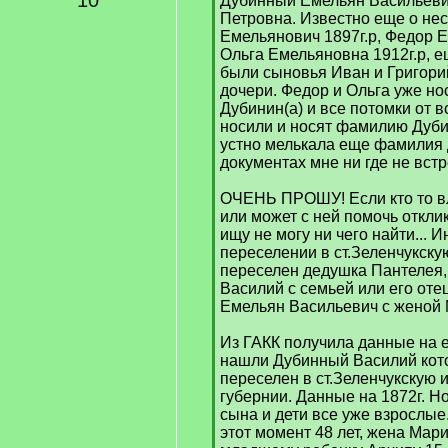
10
Дубинный Емельян Васильеви
Петровна. Известно еще о нес
Емельянович 1897г.р, Федор Е
Ольга Емельяновна 1912г.р, 
были сыновья Иван и Григорий
дочери. Федор и Ольга уже н
Дубинин(а) и все потомки от 
носили и носят фамилию Дуби
устно мелькала еще фамилия 
документах мне ни где не встр
ОЧЕНЬ ПРОШУ! Если кто то 
или может с ней помочь отклик
ищу не могу ни чего найти...
переселении в ст.Зеленчукскую
переселен дедушка Пантелея,
Василий с семьей или его оте
Емельян Васильевич с женой
Из ГАКК получила данные на 
нашли Дубинный Василий кот
переселен в ст.Зеленчукскую 
губернии. Данные на 1872г. Н
сына и дети все уже взрослы
этот момент 48 лет, жена Мари