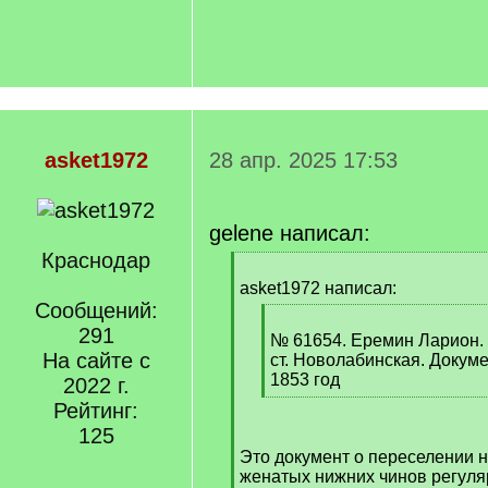
asket1972
28 апр. 2025 17:53
gelene написал:
Краснодар
[
q
asket1972 написал:
]
Сообщений:
[
291
q
№ 61654. Еремин Ларион. 
На сайте с
]
ст. Новолабинская. Докуме
1853 год
2022 г.
[
Рейтинг:
/
125
q
Это документ о переселении н
]
женатых нижних чинов регуля