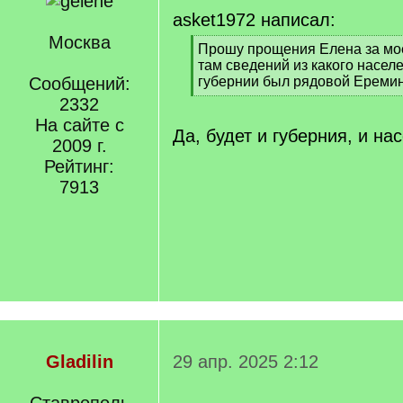
asket1972 написал:
Москва
[
Прошу прощения Елена за моё 
q
там сведений из какого населе
]
Сообщений:
губернии был рядовой Ереми
[
2332
/
На сайте с
q
Да, будет и губерния, и на
2009 г.
]
Рейтинг:
7913
Gladilin
29 апр. 2025 2:12