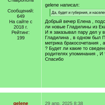
Ставрополь
gelene написал:
Сообщений:
[
Да, будет и губерния, и населе
649
q
[
Добрый вечер Елена , под
]
На сайте с
/
q
ли новые Гладилины из Ек
2018 г.
]
И я заказывал пару дел у 
Рейтинг:
Гладилина , в одном был П
199
метрика бракосочетания , а
? Будет ли какие то сведен
родителях упоминания , И 
Спасибо
gelene
29 апр. 2025 8:38