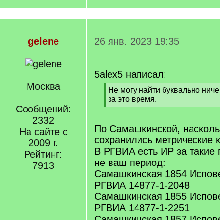
gelene
26 янв. 2023 19:35
5alex5 написал:
Москва
[
Не могу найти буквально ниче
q
за это время.
]
Сообщений:
[
/
2332
q
По Самашкинской, наскольк
На сайте с
]
сохранились метрические к
2009 г.
В РГВИА есть ИР за такие 
Рейтинг:
не ваш период:
7913
Самашкинская 1854 Испов
РГВИА 14877-1-2048
Самашкинская 1855 Испов
РГВИА 14877-1-2251
Самашкинская 1857 Испов