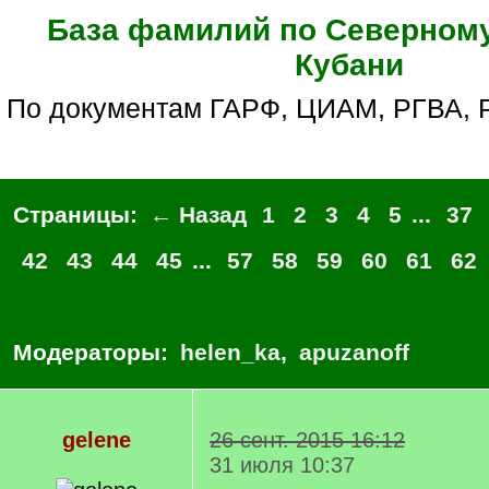
База фамилий по Северному
Кубани
по документам ГАРФ, ЦИАМ, РГВА,
Страницы:
← Назад
1
2
3
4
5
...
37
42
43
44
45
...
57
58
59
60
61
62
Модераторы:
helen_ka
,
apuzanoff
gelene
26 сент. 2015 16:12
31 июля 10:37