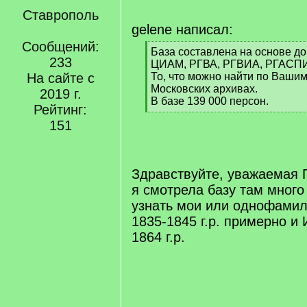
Ставрополь
gelene написал:
Сообщений:
[
База составлена на основе д
233
q
ЦИАМ, РГВА, РГВИА, РГАСПИ
]
На сайте с
То, что можно найти по Ваши
Московских архивах.
2019 г.
В базе 139 000 персон.
Рейтинг:
[
151
/
q
]
Здравствуйте, уважаемая Г
я смотрела базу там много
узнать мои или однофами
1835-1845 г.р. примерно и
1864 г.р.