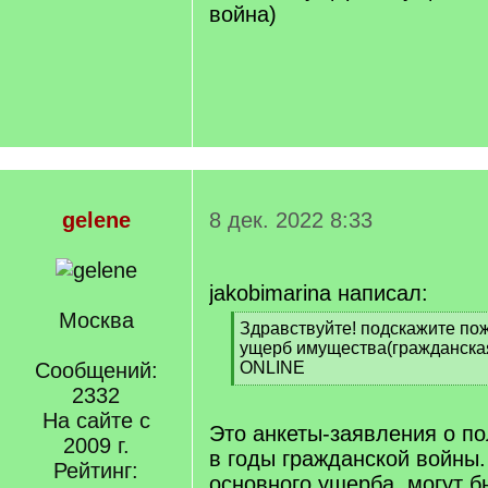
война)
gelene
8 дек. 2022 8:33
jakobimarina написал:
Москва
[
Здравствуйте! подскажите пож
q
ущерб имущества(гражданска
]
Сообщений:
ONLINE
[
2332
/
На сайте с
q
Это анкеты-заявления о п
2009 г.
]
в годы гражданской войны
Рейтинг:
основного ущерба, могут б