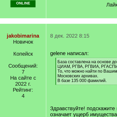
ONLINE
Лайк
jakobimarina
8 дек. 2022 8:15
Новичок
gelene написал:
Копейск
[
База составлена на основе д
Сообщений:
q
ЦИАМ, РГВА, РГВИА, РГАСПИ
]
7
То, что можно найти по Ваши
Московских архивах.
На сайте с
В базе 135 000 фамилий.
2022 г.
[
Рейтинг:
/
q
4
]
Здравствуйте! подскажите 
означает ущерб имущества