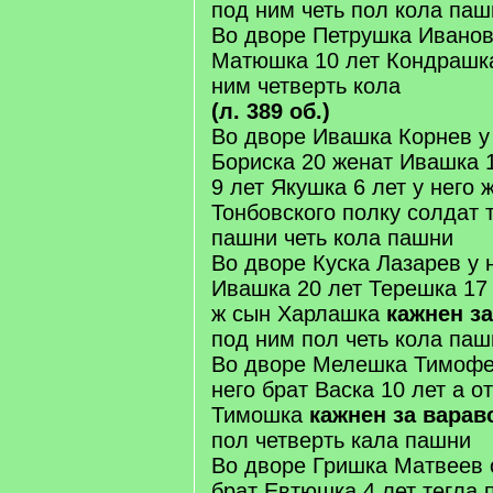
под ним четь пол кола паш
Во дворе Петрушка Иванов
Матюшка 10 лет Кондрашка
ним четверть кола
(л. 389 об.)
Во дворе Ивашка Корнев у
Бориска 20 женат Ивашка 
9 лет Якушка 6 лет у него
Тонбовского полку солдат 
пашни четь кола пашни
Во дворе Куска Лазарев у 
Ивашка 20 лет Терешка 17 
ж сын Харлашка
кажнен з
под ним пол четь кола паш
Во дворе Мелешка Тимофе
него брат Васка 10 лет а о
Тимошка
кажнен за варав
пол четверть кала пашни
Во дворе Гришка Матвеев 
брат Евтюшка 4 лет тегла 