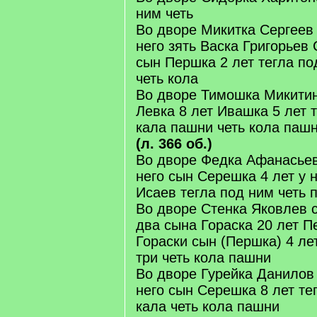
ним четь
Во дворе Микитка Сергеев
него зять Васка Григорьев
сын Першка 2 лет тегла по
четь кола
Во дворе Тимошка Микитин
Левка 8 лет Ивашка 5 лет 
кала пашни четь кола паш
(л. 366 об.)
Во дворе Федка Афанасьев
него сын Серешка 4 лет у 
Исаев тегла под ним четь 
Во дворе Стенка Яковлев с
два сына Гораска 20 лет П
Гораски сын (Першка) 4 ле
три четь кола пашни
Во дворе Гурейка Данилов
него сын Серешка 8 лет те
кала четь кола пашни