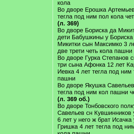
кола
Во дворе Ерошка Артемье
тегла под ним пол кола чет
(л. 369)
Во дворе Бориска да Мики
дети Бабушкины у Бориска 
Микитки сын Максимко 3 ле
две трети четь кола пашни
Во дворе Гурка Степанов с
три сына Афонка 12 лет Ка
Иевка 4 лет тегла под ним 
пашни
Во дворе Якушка Савельев
тегла под ним кол пашни ч
(л. 369 об.)
Во дворе Тонбовского полк
Савельев сн Кувшинников 
6 лет у него ж брат Исачка
Гришка 4 лет тегла под ним
кола пашни