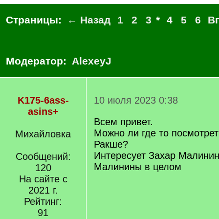
Страницы:
← Назад
1
2
3
*
4
5
6
В
Модератор:
AlexeyJ
K175-6ass-
10 июля 2023 0:38
asins+
Всем привет.
Можно ли где то посмотрет
Михайловка
Ракше?
Интересует Захар Малини
Сообщений:
Малинины в целом
120
На сайте с
2021 г.
Рейтинг:
91