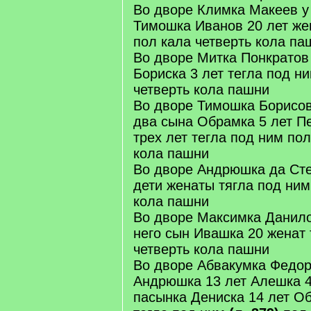
Во дворе Климка Макеев у
Тимошка Иванов 20 лет же
пол кала четверть кола па
Во дворе Митка Понкратов 
Бориска 3 лет тегла под н
четверть кола пашни
Во дворе Тимошка Борисов
два сына Обрамка 5 лет 
трех лет тегла под ним пол
кола пашни
Во дворе Андрюшка да Ст
дети женаты тягла под ним
кола пашни
Во дворе Максимка Данило
него сын Ивашка 20 женат 
четверть кола пашни
Во дворе Абвакумка Федор
Андрюшка 13 лет Алешка 4 
пасынка Дениска 14 лет О