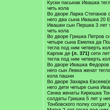
Куски пасынак Ивашка тегл
четь кола
Во дворе Ларка Степанов с
него два сына Ивашка 20 
Ивашки сын Першка 3 лет 
четь кола
Во дворе Гришка Петров сн
четыре сына Емелка да По
тегла под ним четверть кол
Карпик де
(л. 371)
сети лет
тегла под ним четверть ко
Во дворе Ивашка Федоров 
него сын Левка женат тегл
кола пашни
Во дворе Захарка Евсеев(е
него дети четыре сына Ив
Сенка женаты Кирюшка Тон
солдаты Гришка 5 лет у н
Тонбовского полку солдат
Митка 2 лет тегла под ним 