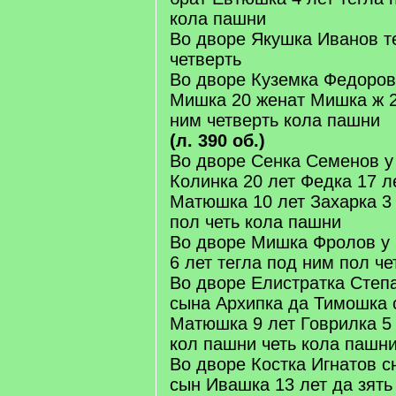
кола пашни
Во дворе Якушка Иванов т
четверть
Во дворе Куземка Федоров
Мишка 20 женат Мишка ж 2
ним четверть кола пашни
(л. 390 об.)
Во дворе Сенка Семенов у
Колинка 20 лет Федка 17 л
Матюшка 10 лет Захарка 3 
пол четь кола пашни
Во дворе Мишка Фролов у 
6 лет тегла под ним пол ч
Во дворе Елистратка Степа
сына Архипка да Тимошка 
Матюшка 9 лет Говрилка 5 
кол пашни четь кола пашн
Во дворе Костка Игнатов с
сын Ивашка 13 лет да зять