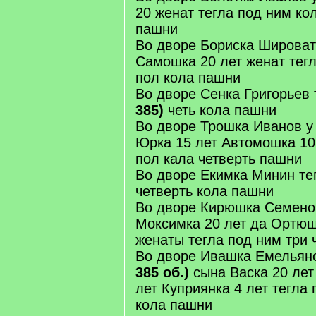
20 женат тегла под ним ко
пашни
Во дворе Бориска Шировато
Самошка 20 лет женат тегл
пол кола пашни
Во дворе Сенка Григорьев
385)
четь кола пашни
Во дворе Трошка Иванов у
Юрка 15 лет Автомошка 10 
пол кала четверть пашни
Во дворе Екимка Минин те
четверть кола пашни
Во дворе Кирюшка Семенов
Моксимка 20 лет да Ортюш
женаты тегла под ним три 
Во дворе Ивашка Емельяно
385 об.)
сына Васка 20 ле
лет Куприянка 4 лет тегла 
кола пашни