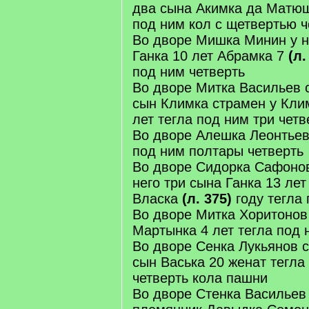
два сына Акимка да Матюш
под ним кол с щетвертью ч
Во дворе Мишка Минин у н
Ганка 10 лет Абрамка 7
(л.
под ним четверть
Во дворе Митка Васильев 
сын Климка страмен у Кли
лет тегла под ним три четв
Во дворе Алешка Леонтьев
под ним полтары четверть
Во дворе Сидорка Сафонов
него три сына Ганка 13 лет
Власка
(л. 375)
году тегла 
Во дворе Митка Хоритонов 
Мартынка 4 лет тегла под 
Во дворе Сенка Лукьянов с
сын Васька 20 женат тегла
четверть кола пашни
Во дворе Стенка Васильев 