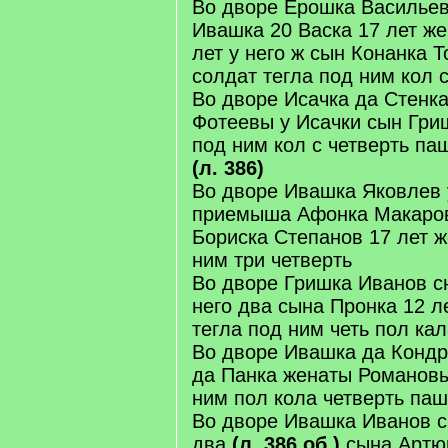
Во дворе Ерошка Васильев 
Ивашка 20 Васка 17 лет ж
лет у него ж сын Конанка Т
солдат тегла под ним кол 
Во дворе Исачка да Стенка
Фотеевы у Исачки сын Гриш
под ним кол с четверть па
(л. 386)
Во дворе Ивашка Яковлев 
приемыша Афонка Макаров
Бориска Степанов 17 лет ж
ним три четверть
Во дворе Гришка Иванов с
него два сына Пронка 12 л
тегла под ним четь пол ка
Во дворе Ивашка да Конд
да Панка женаты Романовы
ним пол кола четверть па
Во дворе Ивашка Иванов с
два
(л. 386 об.)
сына Артю