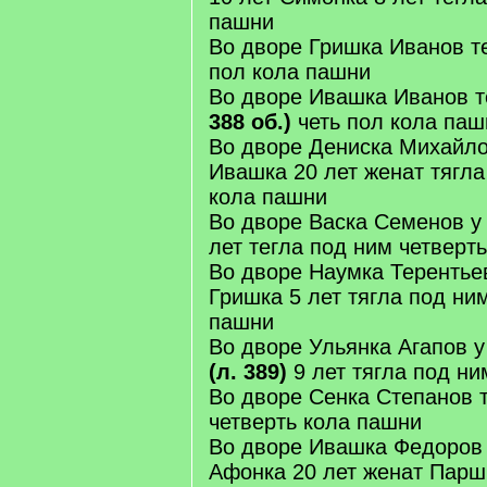
пашни
Во дворе Гришка Иванов те
пол кола пашни
Во дворе Ивашка Иванов т
388 об.)
четь пол кола паш
Во дворе Дениска Михайло
Ивашка 20 лет женат тягла
кола пашни
Во дворе Васка Семенов у 
лет тегла под ним четверт
Во дворе Наумка Терентьев
Гришка 5 лет тягла под ни
пашни
Во дворе Ульянка Агапов у
(л. 389)
9 лет тягла под ни
Во дворе Сенка Степанов 
четверть кола пашни
Во дворе Ивашка Федоров 
Афонка 20 лет женат Паршк