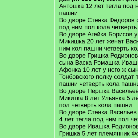
Антошка 12 лет тегла под 
пашни
Во дворе Стенка Федоров с
под ним пол кола четверт
Во дворе Агейка Борисов у
Микишка 20 лет женат Васк
ним кол пашни четверть ко
Во дворе Гришка Родионов 
сына Васка Ромашка Иваш
Афонка 10 лет у него ж сы
Тонбовского полку солдат 
пашни четверть кола пашн
Во дворе Першка Васильев
Микитка 8 лет Ульянка 5 л
пол четверть кола пашни
Во дворе Стенка Васильев 
4 лет тегла под ним пол ч
Во дворе Ивашка Родионов
Гришка 5 лет племянник Фо