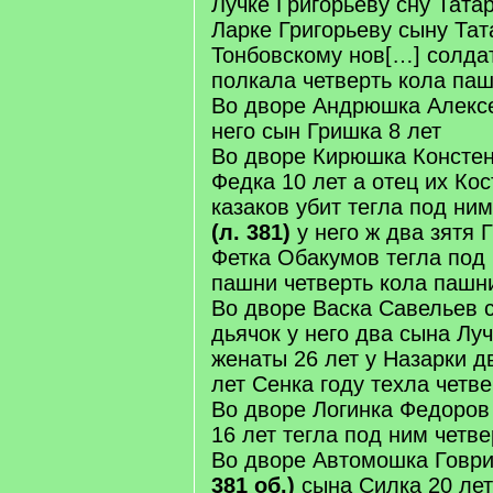
Лучке Григорьеву сну Тата
Ларке Григорьеву сыну Тат
Тонбовскому нов[…] солдат
полкала четверть кола па
Во дворе Андрюшка Алексе
него сын Гришка 8 лет
Во дворе Кирюшка Констен
Федка 10 лет а отец их Кос
казаков убит тегла под ним
(л. 381)
у него ж два зятя 
Фетка Обакумов тегла под
пашни четверть кола пашн
Во дворе Васка Савельев 
дьячок у него два сына Луч
женаты 26 лет у Назарки д
лет Сенка году техла четве
Во дворе Логинка Федоров 
16 лет тегла под ним четв
Во дворе Автомошка Говри
381 об.)
сына Силка 20 лет