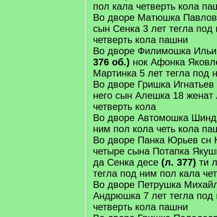
пол кала четверть кола па
Во дворе Матюшка Павлов 
сын Сенка 3 лет тегла под
четверть кола пашни
Во дворе Филимошка Ильи
376 об.)
нок Афонка Яковле
Мартинка 5 лет тегла под 
Во дворе Гришка Игнатьев 
него сын Алешка 18 женат 
четверть кола
Во дворе Автомошка Шинд
ним пол кола четь кола па
Во дворе Панка Юрьев сн 
четыре сына Потапка Якуш
да Сенка десе
(л. 377)
ти 
тегла под ним пол кала че
Во дворе Петрушка Михайл
Андрюшка 7 лет тегла под
четверть кола пашни