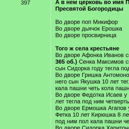
А в нем церковь во имя 
397
Пресвятой Богородицы
Во дворе поп Микифор
Во дворе дьячок Ерошка
Во дворе просвирница
Того ж села крестьяне
Во дворе Афонка Иванов с
365 об.)
Сенка Максимов сн
сын Сидорка году тегла по
Во дворе Гришка Антомоно
него сын Якушка 10 лет те
кала пашни четь кола паш
Во дворе Федотка Исаев у 
лет тегла под ним четверт
Во дворе Ермошка Агапов 
Фетка 10 лет Кирюшка 8 л
под ним пол кала пашни ч
Во дворе Сидорка Харитоно