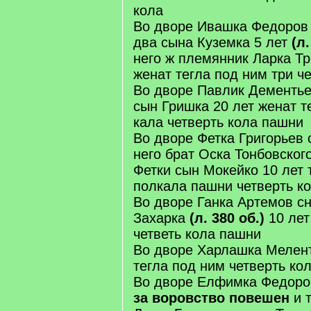
кола
Во дворе Ивашка Федоров 
два сына Куземка 5 лет
(л.
него ж племянник Ларка Т
женат тегла под ним три ч
Во дворе Павлик Дементьев
сын Гришка 20 лет женат т
кала четверть кола пашни
Во дворе Фетка Григорьев 
него брат Оска Тонбовског
Фетки сын Мокейко 10 лет 
полкала пашни четверть к
Во дворе Ганка Артемов сн
Захарка
(л. 380 об.)
10 лет
четветь кола пашни
Во дворе Харлашка Мелент
тегла под ним четверть ко
Во дворе Елфимка Федоро
за воровство повешен
и т