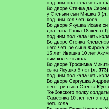
под ним пол кала четь кол
Во дворе Стенка да Сереш
у Стеньки сын Мишка 3
(л.
под ним кол четь кола
Во дворе Якушка Исаев сн 
два сына Ганка 18 женат Г
под ним пол кала четь кол
Во дворе Стенка Клеменов
него четыре сына Фирска 
15 лет Ивашка 10 лет Аким
ним кол четь кола
Во дворе Трофимка Микити
сына Якушка 5 лет
(л. 373)
под ним пол кала четь кол
Во дворе Сергушка Андрее
него три сына Стенка Юдк
Тонбовского полку солдаты
Самсонка 10 лет тегла под
четь кола