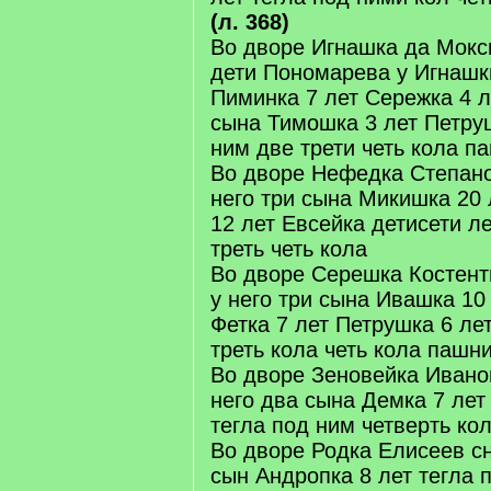
(л. 368)
Во дворе Игнашка да Мок
дети Пономарева у Игнашк
Пиминка 7 лет Сережка 4 л
сына Тимошка 3 лет Петруш
ним две трети четь кола п
Во дворе Нефедка Степано
него три сына Микишка 20
12 лет Евсейка детисети л
треть четь кола
Во дворе Серешка Костент
у него три сына Ивашка 10
Фетка 7 лет Петрушка 6 ле
треть кола четь кола пашн
Во дворе Зеновейка Ивано
него два сына Демка 7 лет
тегла под ним четверть ко
Во дворе Родка Елисеев с
сын Андропка 8 лет тегла 