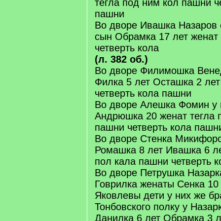
тегла под ним кол пашни ч
пашни
Во дворе Ивашка Назаров с
сын Обрамка 17 лет женат 
четверть кола
(л. 382 об.)
Во дворе Филимошка Венед
Филка 5 лет Осташка 2 лет
четверть кола пашни
Во дворе Алешка Фомин у 
Андрюшка 20 женат тегла 
пашни четверть кола пашн
Во дворе Стенка Микифоро
Ромашка 8 лет Ивашка 6 ле
пол кала пашни четверть 
Во дворе Петрушка Назарк
Говрилка женаты Сенка 10
Яковлевы дети у них же б
Тонбовского полку у Назар
Данилка 6 лет Обрамка 3 л