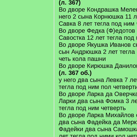
(л. 367)
Во дворе Кондрашка Мелен
него 2 сына Корнюшка 11 л
Савка 8 лет тегла под ним 
Во дворе Федка (Ф)едотов 
Савостка 12 лет тегла под
Во дворе Якушка Иванов с
сын Андрюшка 2 лет тегла
четь кола пашни
Во дворе Кирюшка Данило
(л. 367 об.)
у него два сына Левка 7 л
тегла под ним пол четверт
Во дворе Ларка да Оверчк
Ларки два сына Фомка 3 ле
тегла под ним четверть
Во дворе Ларка Михайлов 
два сына Фадейка да Мерк
Фадейки два сына Самошка
лет тегла под ними кол че