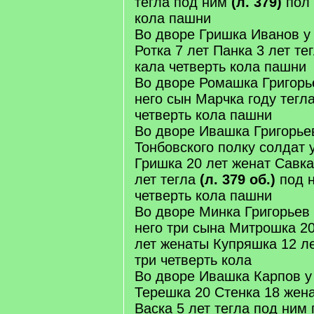
тегла под ним
(л. 379)
пол 
кола пашни
Во дворе Гришка Иванов у 
Ротка 7 лет Панка 3 лет те
кала четверть кола пашни
Во дворе Ромашка Григорь
него сын Марчка году тегл
четверть кола пашни
Во дворе Ивашка Григорье
Тонбовского полку солдат 
Гришка 20 лет женат Савка
лет тегла
(л. 379 об.)
под н
четверть кола пашни
Во дворе Минка Григорьев 
него три сына Митрошка 20
лет женаты Купряшка 12 ле
три четверть кола
Во дворе Ивашка Карпов у
Терешка 20 Стенка 18 жена
Васка 5 лет тегла под ним