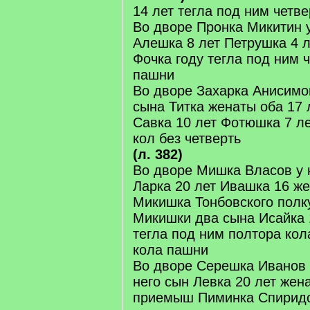
14 лет тегла под ним четв
Во дворе Пронка Микитин у
Алешка 8 лет Петрушка 4 л
Фочка году тегла под ним 
пашни
Во дворе Захарка Анисимов
сына Титка женаты оба 17 
Савка 10 лет Фотюшка 7 ле
кол без четверть
(л. 382)
Во дворе Мишка Власов у 
Ларка 20 лет Ивашка 16 же
Микишка Тонбовского полк
Микишки два сына Исайка 1
тегла под ним полтора кол
кола пашни
Во дворе Серешка Иванов 
него сын Левка 20 лет жена
приемыш Пиминка Спиридо