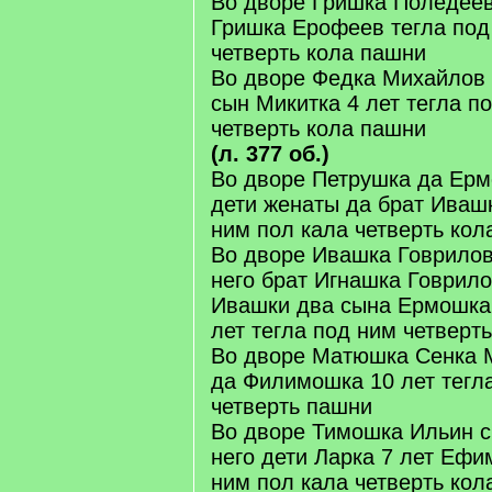
Во дворе Гришка Поледеев 
Гришка Ерофеев тегла под
четверть кола пашни
Во дворе Федка Михайлов 
сын Микитка 4 лет тегла п
четверть кола пашни
(л. 377 об.)
Во дворе Петрушка да Ер
дети женаты да брат Ивашк
ним пол кала четверть кол
Во дворе Ивашка Говрилов
него брат Игнашка Говрило
Ивашки два сына Ермошка 
лет тегла под ним четверть
Во дворе Матюшка Сенка 
да Филимошка 10 лет тегл
четверть пашни
Во дворе Тимошка Ильин 
него дети Ларка 7 лет Ефим
ним пол кала четверть кол