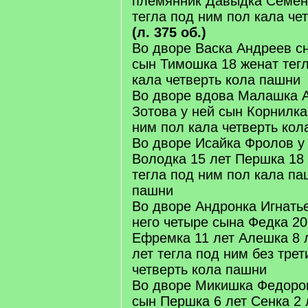
племянник Давыдка Семен
тегла под ним пол кала че
(л. 375 об.)
Во дворе Васка Андреев сн
сын Тимошка 18 женат тег
кала четверть кола пашни
Во дворе вдова Малашка 
Зотова у ней сын Корнилка
ним пол кала четверть кол
Во дворе Исайка Фролов у 
Володка 15 лет Першка 18 
тегла под ним пол кала па
пашни
Во дворе Андронка Игнатье
него четыре сына Федка 2
Ефремка 11 лет Алешка 8 
лет тегла под ним без тре
четверть кола пашни
Во дворе Микишка Федоров
сын Першка 6 лет Сенка 2 