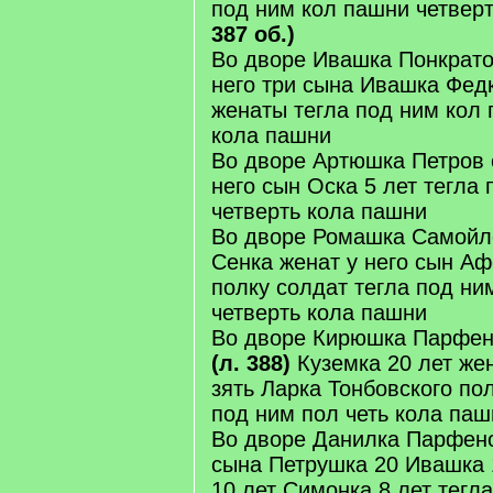
под ним кол пашни четвер
387 об.)
Во дворе Ивашка Понкрато
него три сына Ивашка Фед
женаты тегла под ним кол 
кола пашни
Во дворе Артюшка Петров 
него сын Оска 5 лет тегла
четверть кола пашни
Во дворе Ромашка Самойло
Сенка женат у него сын Аф
полку солдат тегла под ни
четверть кола пашни
Во дворе Кирюшка Парфено
(л. 388)
Куземка 20 лет же
зять Ларка Тонбовского по
под ним пол четь кола паш
Во дворе Данилка Парфено
сына Петрушка 20 Ивашка 
10 лет Симонка 8 лет тегла