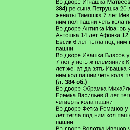
Во дворе Игнашка Матвеев
384)
ре сына Петрушка 20 л
женаты Тимошка 7 лет Иевк
ним пол пашни четь кола 
Во дворе Антипка Иванов у
Антошка 14 лет Афонка 12 
Евсик 6 лет тегла под ним 
пашни
Во дворе Ивашка Власов у
7 лет у него ж племянник 
лет женат да зять Ивашка 
ним кол пашни четь кола 
(л. 384 об.)
Во дворе Обрамка Михайло
Еремка Васильев 8 лет тег
четверть кола пашни
Во дворе Фетка Романов у 
лет тегла под ним кол паш
пашни
Во дворе Волотка Иванов 