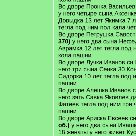
Во дворе Пронка Васильев
у него четыре сына Аксенк
Довыдка 13 лет Якимка 7 л
тегла под ним пол кала че
Во дворе Петрушка Савост
370)
у него два сына Нефе
Аврамка 12 лет тегла под 
кола пашни
Во дворе Лучка Иванов сн
него три сына Сенка 30 К
Сидорка 10 лет тегла под 
пашни
Во дворе Алешка Иванов 
него зять Савка Яковлев 
Фатеев тегла под ним три 
пашни
Во дворе Ариска Евсеев с
об.)
у него два сына Ивашк
18 женаты у него живет Ку