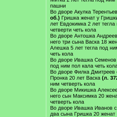
пашни
Во дворе Акулка Терентьев
об.)
Гришка женат у Гришки
лет Евдокимка 2 лет тегла
четверти четь кола
Во дворе Антошка Андреев
него три сына Васка 18 же
Алешка 5 лет тегла под ни
четь кола
Во дворе Ивашка Семенов 
под ним пол кала четь кол
Во дворе Филка Дмитреев с
Пронка 20 лет Васка
(л. 37
ним четверть кола
Во дворе Микишка Алексее
него сын Максимка 20 жена
четверть кола
Во дворе Ивашка Иванов с
два сына Гришка 20 женат 