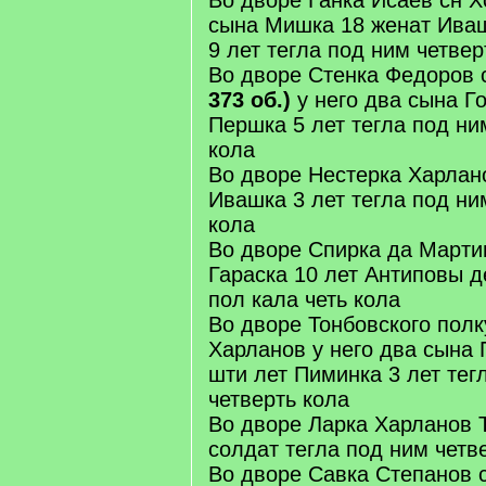
Во дворе Ганка Исаев сн Х
сына Мишка 18 женат Иваш
9 лет тегла под ним четвер
Во дворе Стенка Федоров 
373 об.)
у него два сына Го
Першка 5 лет тегла под ним
кола
Во дворе Нестерка Харлано
Ивашка 3 лет тегла под ни
кола
Во дворе Спирка да Марти
Гараска 10 лет Антиповы д
пол кала четь кола
Во дворе Тонбовского полк
Харланов у него два сына
шти лет Пиминка 3 лет тег
четверть кола
Во дворе Ларка Харланов 
солдат тегла под ним четв
Во дворе Савка Степанов 