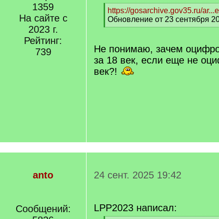
1359
[
https://gosarchive.gov35.ru/ar..
На сайте с
q
Обновление от 23 сентября 20
]
2023 г.
[
/
Рейтинг:
q
Не понимаю, зачем оцифр
739
]
за 18 век, если еще не оц
век?!
anto
24 сент. 2025 19:42
LPP2023 написал:
Сообщений: