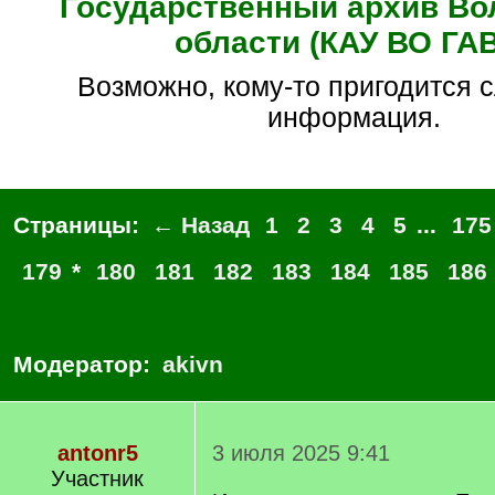
Государственный архив Во
области (КАУ ВО ГА
Возможно, кому-то пригодится следующая
информация.
Страницы:
← Назад
1
2
3
4
5
...
175
179
*
180
181
182
183
184
185
186
Модератор:
akivn
antonr5
3 июля 2025 9:41
Участник