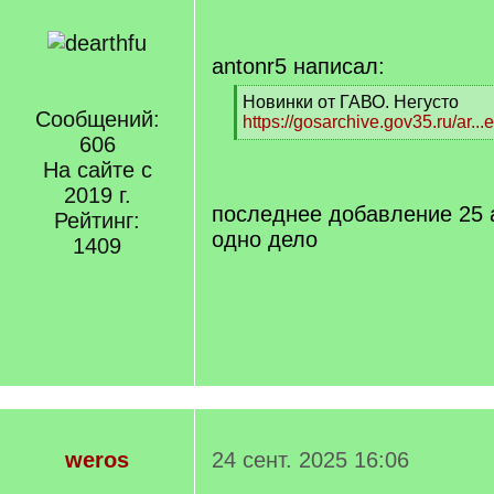
antonr5 написал:
[
Новинки от ГАВО. Негусто
Сообщений:
q
https://gosarchive.gov35.ru/ar..
]
606
[
/
На сайте с
q
2019 г.
]
последнее добавление 25 ав
Рейтинг:
одно дело
1409
weros
24 сент. 2025 16:06