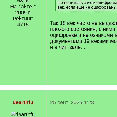
5826
[
Не понимаю, зачем оцифровыв
На сайте с
q
век, если еще не оцифрованы 
]
2009 г.
[
/
Рейтинг:
q
Так 18 век часто не выдают
4715
]
плохого состояния, с ними 
оцифровке и не ознакомить
документами 19 веками мо
и в чит. зале...
dearthfu
25 сент. 2025 1:28