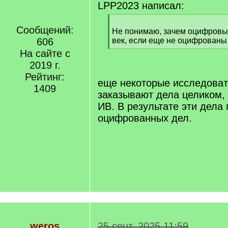
LPP2023 написал:
[
Сообщений:
q
Не понимаю, зачем оцифровыв
]
606
век, если еще не оцифрованы 
[
На сайте с
/
2019 г.
q
Рейтинг:
]
еще некоторые исследоват
1409
заказывают дела целиком, 
ИВ. В результате эти дела
оцифрованных дел.
weros
25 сент. 2025 11:59