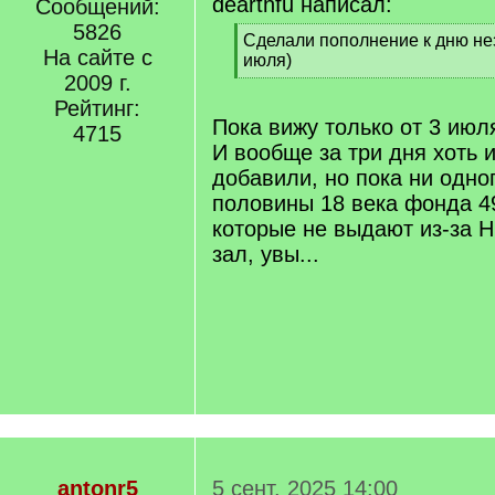
dearthfu написал:
Сообщений:
5826
[
Сделали пополнение к дню н
На сайте с
q
июля)
]
2009 г.
[
/
Рейтинг:
q
Пока вижу только от 3 июл
4715
]
И вообще за три дня хоть 
добавили, но пока ни одно
половины 18 века фонда 49
которые не выдают из-за 
зал, увы...
antonr5
5 сент. 2025 14:00