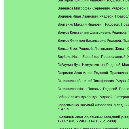
Викторов Григорий Иванович. Рядовой. Пра
Винников Митрофан Сергеевич. Рядовой. Пр
Водянов Иван Иванович. Рядовой. Православ
Воитенко Михаил Иванович. Рядовой. Правос
Волков Константин Дмитриевич. Рядовой. П
Волков Филимон Васильевич. Рядовой. Прав
Вольф Егор. Рядовой. Лютеранин. Женат. С
Врубель Иван. Ефрейтор. Православный. Же
Габдулин Дусь Иммухаметов. Рядовой. Маго
Гаврилов Иван Ал-ев. Рядовой. Православны
Галишников Василий Тимофеевич. Рядовой. 
Галишников Иван Павович. Рядовой. Правос
Гейнц Александр Кондр. Рядовой. Лютерани
Герасименко Василий Яковлевич. Младший 
с. 4715
Гневашев Иван Игнатьевич. Младший унтер-
1914 г. (ИС УРиБВП № 182, с. 2908)