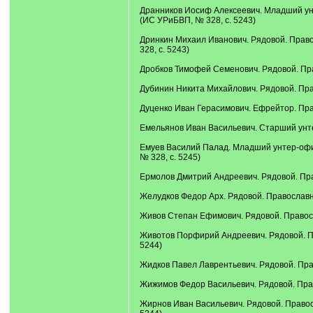
Дранников Иосиф Алексеевич. Младший унте
(ИС УРиБВП, № 328, с. 5243)
Дринкин Михаил Иванович. Рядовой. Правос
328, с. 5243)
Дробков Тимофей Семенович. Рядовой. Прав
Дубинин Никита Михайлович. Рядовой. Прав
Дуценко Иван Герасимович. Ефрейтор. Прав
Емельянов Иван Васильевич. Старший унтер
Емуев Василий Палад. Младший унтер-офице
№ 328, с. 5245)
Ермолов Дмитрий Андреевич. Рядовой. Прав
Желудков Федор Арх. Рядовой. Православны
Живов Степан Ефимович. Рядовой. Правосла
Животов Порфирий Андреевич. Рядовой. Пра
5244)
Жидков Павел Лаврентьевич. Рядовой. Прав
Жижимов Федор Васильевич. Рядовой. Право
Жирнов Иван Васильевич. Рядовой. Правосл