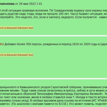
inakoslowa
от 26 мая 2022 1:41
В этой ситуации правовая коллизия. По Гражданскому кодексу срок охраны пер
дать родство надо тогда, когда не прошло 100 лет. Часто бывает ситуация, 
опробуйте. Это недолго, это, если и заплату, недорого. Если получится - заме
ovd.ru/dokumenti/dokumenti.html
tml
Добавил более 350 персон, рожденных в период 1918 по 1920 годы в Цар
ovd.ru/dokumenti/dokumenti.html
рицынского и Камышинского уездов Саратовской губернии, принимавших уча
жним чинам». Тогда такие списки печатались в прессе, сейчас в сети можно
тпечатанным в «Военной Типографии Императрицы Екатерины Великой». Текс
текст или значение, мною в скобках ставился знак ?. Иногда в тексте встреча
апример,только уезд). В скобках курсивом дана ссылка на источник (ИС УРиБ
памяти». (По аналогии с книгами памяти по В.О.В.). Кто может помочь, под