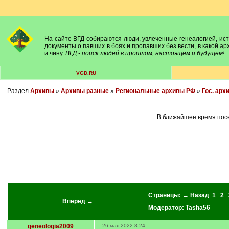
На сайте ВГД собираются люди, увлеченные генеалогией, исто
документы о павших в боях и пропавших без вести, в какой а
и чину.
ВГД - поиск людей в прошлом, настоящем и будущем!
VGD.RU
Раздел
Архивы
»
Архивы разные
»
Региональные архивы РФ
»
Гос. арх
В ближайшее время посе
Страницы:
← Назад
1
2
Вперед →
Модератор:
Tasha56
geneologia2009
26 мая 2022 8:24