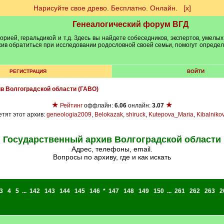
Нарисуйте свое древо. Бесплатно. Онлайн.
[х]
Генеалогический форум ВГД
рией, геральдикой и т.д. Здесь вы найдете собеседников, экспертов, умелых
рхив обратиться при исследовании родословной своей семьи, помогут опреде
РЕГИСТРАЦИЯ
ВОЙТИ
ив Волгоградской области (ГАВО)
★
★
Рейтинг
оффлайн:
6.06
онлайн:
3.07
тят этот архив:
geneologia2009
,
Belokazak
,
shiruck
,
Kutepova_Maria
,
Kibalniko
Государственный архив Волгоградской области
Адрес, телефоны, email.
Вопросы по архиву, где и как искать
3
4
5
...
142
143
144
145
146
*
147
148
149
150
...
261
262
263
2