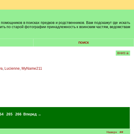
 помощников в поисках предков и родственников. Вам подскажут где искать
лить по старой фотографии принадлежность к воинским частям, ведомствам
ПОИСК
ВНИЗ ⇊
va
,
Lucienne
,
MyName211
64
265
266
Вперед →
Наверх
##