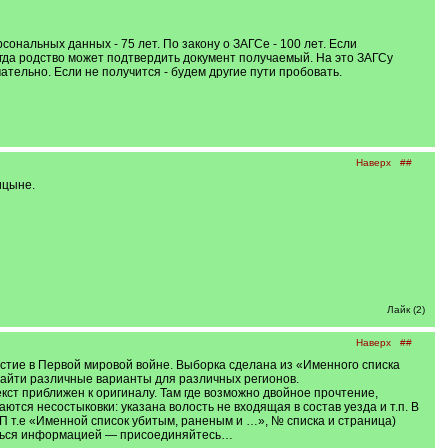
сональных данных - 75 лет. По закону о ЗАГСе - 100 лет. Если
когда родство может подтвердить документ получаемый. На это ЗАГСу
чательно. Если не получится - будем другие пути пробовать.
Наверх
##
ицыне.
Лайк (2)
Наверх
##
стие в Первой мировой войне. Выборка сделана из «Именного списка
 найти различные варианты для различных регионов.
т приближен к оригиналу. Там где возможно двойное прочтение,
ются несостыковки: указана волость не входящая в состав уезда и т.п. В
ВП т.е «Именной список убитым, раненым и …», № списка и страница)
елиться информацией — присоединяйтесь…