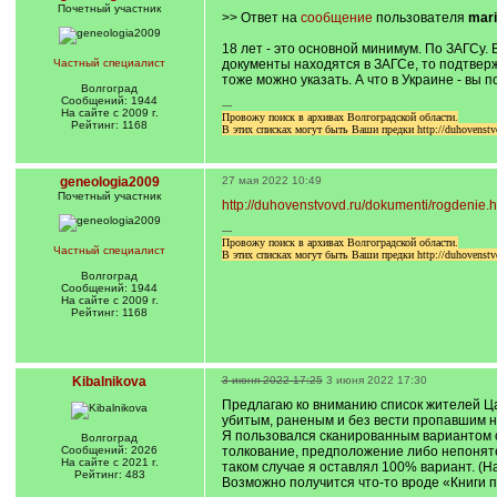
Почетный учаcтник
>> Ответ на
сообщение
пользователя
mar
18 лет - это основной минимум. По ЗАГСу. 
Частный специалист
документы находятся в ЗАГСе, то подтверж
тоже можно указать. А что в Украине - вы п
Волгоград
Сообщений: 1944
---
На сайте с 2009 г.
Провожу поиск в архивах Волгоградской области.
Рейтинг: 1168
В этих списках могут быть Ваши предки http://duhovenstv
geneologia2009
27 мая 2022 10:49
Почетный учаcтник
http://duhovenstvovd.ru/dokumenti/rogdenie.h
---
Провожу поиск в архивах Волгоградской области.
Частный специалист
В этих списках могут быть Ваши предки http://duhovenstv
Волгоград
Сообщений: 1944
На сайте с 2009 г.
Рейтинг: 1168
Kibalnikova
3 июня 2022 17:25
3 июня 2022 17:30
Предлагаю ко вниманию список жителей Ца
убитым, раненым и без вести пропавшим ни
Я пользовался сканированным вариантом о
Волгоград
Сообщений: 2026
толкование, предположение либо непонятен 
На сайте с 2021 г.
таком случае я оставлял 100% вариант. (Н
Рейтинг: 483
Возможно получится что-то вроде «Книги 