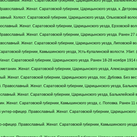
вославный. Женат. Саратовской губернии, Царицынского уезда, Балыклейской 
авославный. Женат. Саратовской губернии, Царицынского уезда, х. Детровки.
ный. Холост. Саратовской губернии, Царицынского уезда, Ольховской волости,
лавный. Женат. Саратовской губернии, Царицынского уезда, Ерзовской волости
равославный. Женат. Саратовской губернии, Царицынского уезда. Ранен 27 ав
ославный. Женат. Саратовской губернии, Царицынского уезда, Липовской воло
аратовской губернии, Камышинского уезда, Усть-Кулалинской волости. Убит. 
нат. Саратовской губернии, Царицынского уезда. Ранен 18-28 ноября 1914 г
метанин. Женат. Саратовской губернии, Царицынского уезда, Александровской
й. Женат. Саратовской губернии, Царицынского уезда, пос. Дубовка. Без вест
Православный. Женат. Саратовской губернии, Царицынского уезда, Балыклейс
лавный. Женат. Саратовской губернии, Царицынского уезда, Балыклейской вол
н. Женат. Саратовской губернии, Камышинского уезда, с. Поповка. Ранен 11 о
унтер-офицер. Православный. Женат. Саратовской губернии, Царицынского уе
офицер. Православный. Женат. Саратовской губернии, Камышинского уезда, К