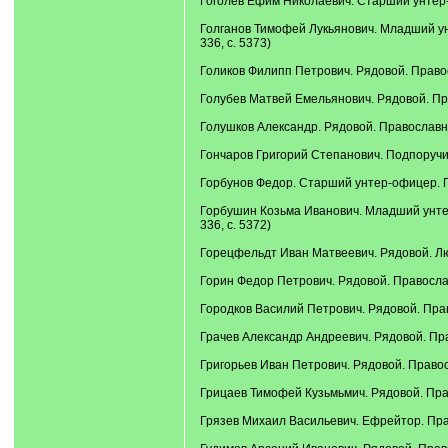
Гоголев Ефим Николаевич. Старший унтер-о
Голганов Тимофей Лукьянович. Младший ун
336, с. 5373)
Голиков Филипп Петрович. Рядовой. Правос
Голубев Матвей Емельянович. Рядовой. Пра
Голушков Александр. Рядовой. Православны
Гончаров Григорий Степанович. Подпоручик
Горбунов Федор. Старший унтер-офицер. Пр
Горбушин Козьма Иванович. Младший унтер
336, с. 5372)
Горецфельдт Иван Матвеевич. Рядовой. Лют
Горин Федор Петрович. Рядовой. Православ
Городков Василий Петрович. Рядовой. Прав
Грачев Александр Андреевич. Рядовой. Пра
Григорьев Иван Петрович. Рядовой. Правос
Грицаев Тимофей Кузьмьмич. Рядовой. Прав
Грязев Михаил Васильевич. Ефрейтор. Прав