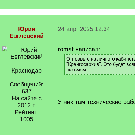
Юрий
24 апр. 2025 12:34
Евглевский
romaf написал:
[
Отправьте из личного кабинет
q
"Крайгосархив". Это будет вс
]
Краснодар
письмом
[
/
Сообщений:
q
637
]
На сайте с
У них там технические раб
2012 г.
Рейтинг:
1005