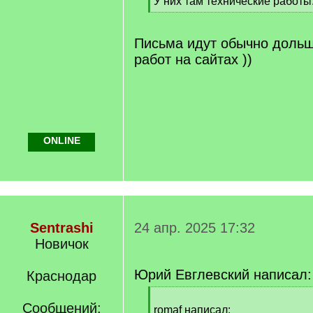
У них там технические работы
[
/
q
Письма идут обычно дольш
]
работ на сайтах ))
ONLINE
Sentrashi
24 апр. 2025 17:32
Новичок
Юрий Евглевский написал:
Краснодар
[
Сообщений:
q
romaf написал: