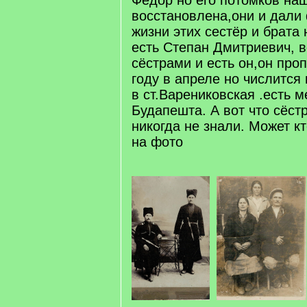
Фёдор но его потомков наш
восстановлена,они и дали 
жизни этих сестёр и брата 
есть Степан Дмитриевич, 
сёстрами и есть он,он проп
году в апреле но числится
в ст.Варениковская .есть м
Будапешта. А вот что сёст
никогда не знали. Может к
на фото