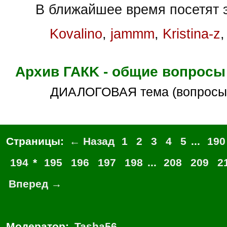
В ближайшее время посетят э
Kovalino
,
jammm
,
Kristina-z
Архив ГАКK - общие вопросы
ДИАЛОГОВАЯ тема (вопросы
Страницы:
← Назад
1
2
3
4
5
...
190
194
*
195
196
197
198
...
208
209
2
Вперед →
Модератор:
Tasha56