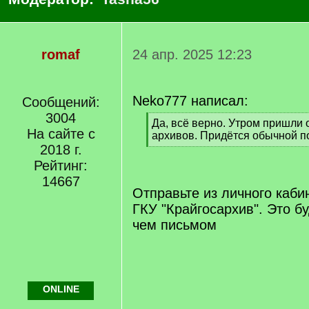
romaf
24 апр. 2025 12:23
Neko777 написал:
Сообщений:
3004
[
Да, всё верно. Утром пришли 
На сайте с
q
архивов. Придётся обычной п
]
2018 г.
[
/
Рейтинг:
q
14667
]
Отправьте из личного каби
ГКУ "Крайгосархив". Это б
чем письмом
ONLINE