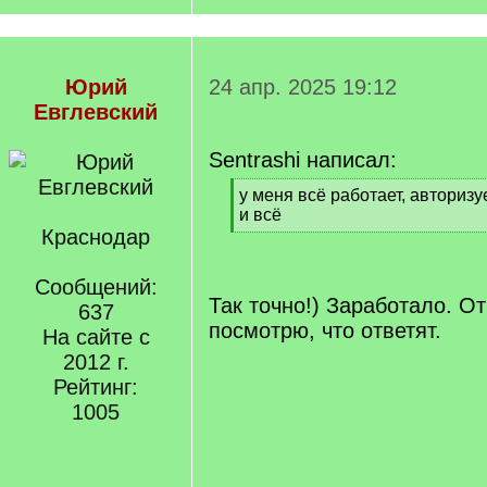
Юрий
24 апр. 2025 19:12
Евглевский
Sentrashi написал:
[
у меня всё работает, авторизу
q
и всё
]
Краснодар
[
/
q
Сообщений:
]
Так точно!) Заработало. О
637
посмотрю, что ответят.
На сайте с
2012 г.
Рейтинг:
1005