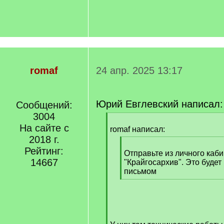
romaf
24 апр. 2025 13:17
Юрий Евглевский написал:
Сообщений:
3004
[
На сайте с
q
romaf написал:
]
2018 г.
[
Рейтинг:
q
Отправьте из личного каби
14667
]
"Крайгосархив". Это будет
письмом
[
/
q
]