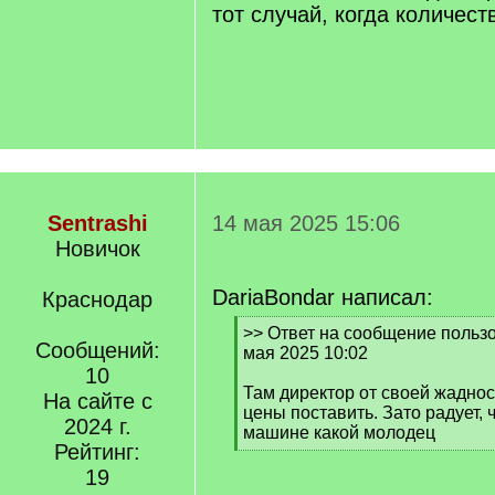
тот случай, когда количест
Sentrashi
14 мая 2025 15:06
Новичок
DariaBondar написал:
Краснодар
[
>> Ответ на сообщение пользо
Сообщений:
q
мая 2025 10:02
]
10
Там директор от своей жаднос
На сайте с
цены поставить. Зато радует, 
2024 г.
машине какой молодец
Рейтинг:
[
/
19
q