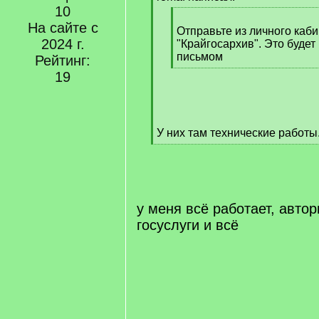
]
10
[
На сайте с
q
Отправьте из личного каби
2024 г.
]
"Крайгосархив". Это будет
письмом
Рейтинг:
[
19
/
q
]
У них там технические работы
[
/
q
]
у меня всё работает, авто
госуслуги и всё