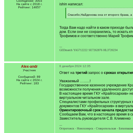
Сообщений: 3003
ishin написал:
На сайте с 2018 г.
Рейтинг: 14657
[
q
Спасибо,Найденова она от второго брака, а 
]
[
/
q
Тогда Вам надо найти в каком приходе был
]
дом. Если они не сохранились, то искать к
Трофимов и соответственно Марий Трофим
---
GEDmatch YA5712222 SE7262876 HL3720234
Alex-andr
6 декабря 2024 12:35
Участник
Ответ на
третий
запрос о
сроках открыти
Сообщений: 89
На сайте с 2024 г.
Уважаемый ….......!
Рейтинг: 183
Государственное казенное учреждение Кра
возможности получения удаленного досту
В настоящее время ГКУ «Крайгосархив» н
виртуaльном читальном зале.
Специалистами профильных структурных 
документов ГКУ «Крайгосархив» в виртуал
Ориентировочный срок начала предостав
Сообщаем Вам, что в настоящее время в си
Заместитель руководителя С.В. Клименко
---
Острогожск - Новохоперск - Ставропольская - Баталпаши