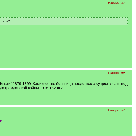
Наверх
##
о зала?
Наверх
##
области" 1879-1899. Как известно больница продолжала существовать под
да гражданской войны 1918-1820гг?
Наверх
##
г.