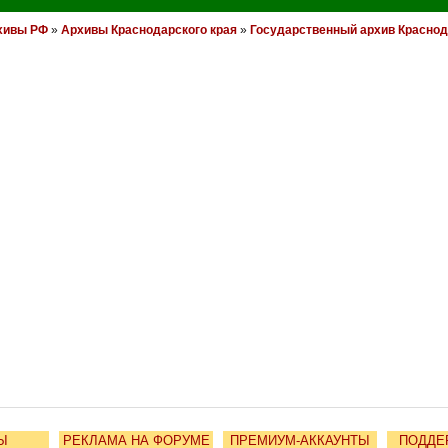
хивы РФ
»
Архивы Краснодарского края
»
Государственный архив Краснод
Ы
РЕКЛАМА НА ФОРУМЕ
ПРЕМИУМ-АККАУНТЫ
ПОДДЕ