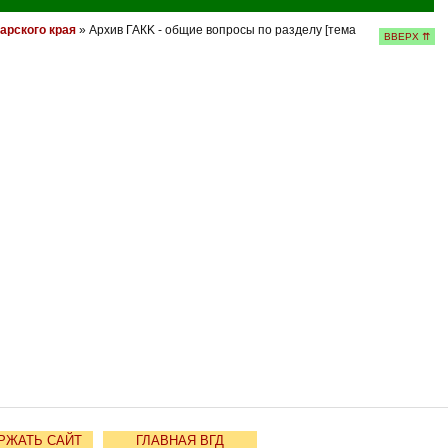
арского края
» Архив ГАКK - общие вопросы по разделу [тема
ВВЕРХ ⇈
РЖАТЬ САЙТ
ГЛАВНАЯ ВГД