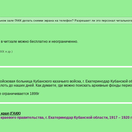
ьном зале ГАКК делать снимки экрана на телефон? Разрешает ли это персонал читальног
 в читзале можно бесплатно и неограниченно.
АКК и др.)
ойсковая больница Кубанского казачьего войска, г. Екатеринодар Кубанской 
оть до наших дней. Как думаете, где можно поискать архивные фонды перио
е ограничивается 1899г
края (ГАКК)
краевого правительства, г. Екатеринодар Кубанской области, 1917 – 1920 г