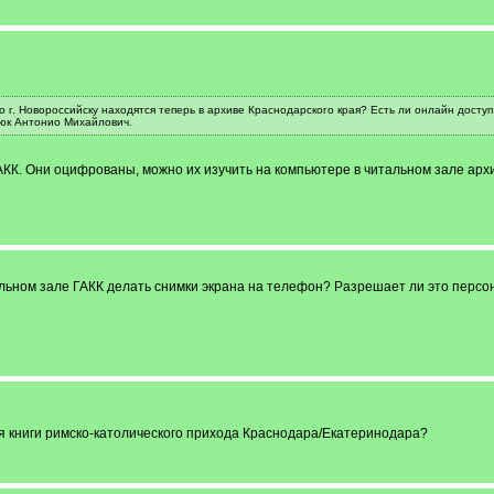
о г. Новороссийску находятся теперь в архиве Краснодарского края? Есть ли онлайн дост
цюк Антонио Михайлович.
АКК. Они оцифрованы, можно их изучить на компьютере в читальном зале арх
альном зале ГАКК делать снимки экрана на телефон? Разрешает ли это персо
ая книги римско-католического прихода Краснодара/Екатеринодара?