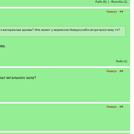
Лайк (6)
|
Жалоба (1)
Наверх
##
уп к материалам архива? Или может у мормонов Новороссийск встречался кому то?
ива.
Лайк (1)
Наверх
##
нал читального зала?
Наверх
##