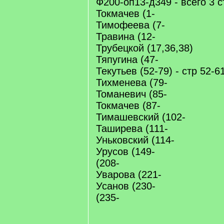
Ф200-оп13-д349 - всего 3 с
Токмачев (1-
Тимофеева (7-
Травина (12-
Трубецкой (17,36,38)
Тяпугина (47-
Текутьев (52-79) - стр 52-
Тихменева (79-
Томаневич (85-
Токмачев (87-
Тимашевский (102-
Таширева (111-
Уньковский (114-
Урусов (149-
(208-
Уварова (221-
Усанов (230-
(235-