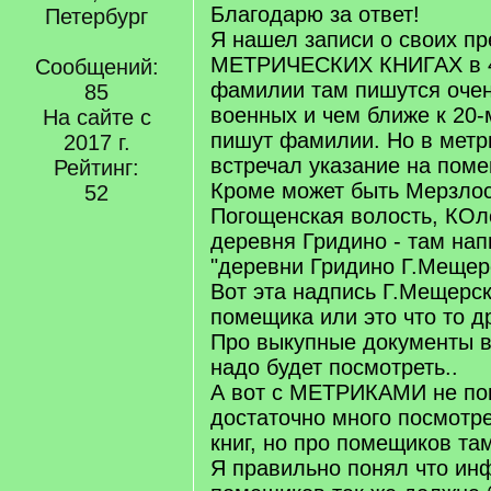
Благодарю за ответ!
Петербург
Я нашел записи о своих пр
МЕТРИЧЕСКИХ КНИГАХ в 4
Сообщений:
фамилии там пишутся очен
85
военных и чем ближе к 20-
На сайте с
пишут фамилии. Но в метри
2017 г.
встречал указание на поме
Рейтинг:
Кроме может быть Мерзлос
52
Погощенская волость, КОл
деревня Гридино - там нап
"деревни Гридино Г.Мещер
Вот эта надпись Г.Мещерск
помещика или это что то д
Про выкупные документы в
надо будет посмотреть..
А вот с МЕТРИКАМИ не пон
достаточно много посмотр
книг, но про помещиков та
Я правильно понял что ин