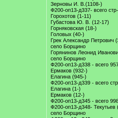
Зерновы И. В.(1108-)
Ф200-оп13-д337- всего стр
Горохотов (1-11)
Губастова Ю. В. (12-17)
Горняковская (18-)
Головых (40-)
Грек Александр Петрович (3
село Борщино
Горянинов Леонид Иванович
село Борщино
Ф200-оп13-д338 - всего 957
Ермаков (932-)
Елагина (945-)
Ф200-оп13-д339 - всего стр
Елагина (1-)
Ермаков (12-)
Ф200-оп13-д345 - всего 998
Ф200-оп13-д348- Текутьев (
село Борщино