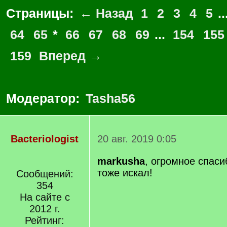
Страницы:
← Назад
1
2
3
4
5
..
64
65
*
66
67
68
69
...
154
155
159
Вперед →
Модератор:
Tasha56
Bacteriologist
20 авг. 2019 0:05
markusha
, огромное спаси
тоже искал!
Сообщений:
354
На сайте с
2012 г.
Рейтинг: