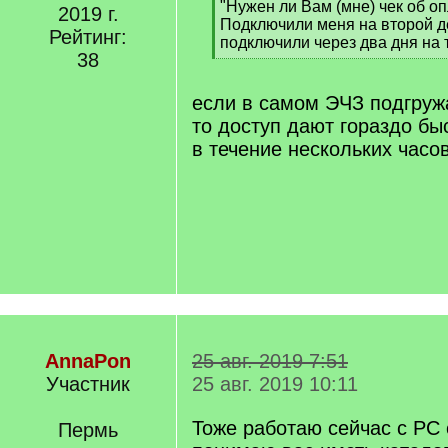
"Нужен ли Вам (мне) чек об о
2019 г.
Подключили меня на второй д
Рейтинг:
подключили через два дня на 
38
[
/
q
если в самом ЭЧЗ подгруж
]
то доступ дают гораздо бы
в течение нескольких часов
AnnaPon
25 авг. 2019 7:51
Участник
25 авг. 2019 10:11
Тоже работаю сейчас с РС 
Пермь