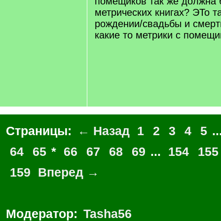
помещиков так же должна 
метрических книгах? ЭТо т
рождении/свадьбы и смерт
какие то метрики с помещ
Страницы:
← Назад
1
2
3
4
5
..
64
65
*
66
67
68
69
...
154
155
159
Вперед →
Модератор:
Tasha56