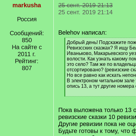
markusha
25 сент. 2019 21:13
25 сент. 2019 21:14
Россия
Belehov написал:
Сообщений:
850
[
Добрый день! Подскажите пож.
На сайте с
q
Ревизсских сказках? Я ищу Бе
]
2011 г.
Иваньково, Макарьевского уе
волости. Как узнать какому 
Рейтинг:
это село? Там же по владельц
807
отсортировано? (ревизские с
Но все равно как искать непон
В электроном читальном зале 
опись 13, а тут другие номера
[
/
q
Пока выложена только 13 о
]
ревизские сказки 10 ревизи
Другие ревизии пока не о
Будьте готовы к тому, что 