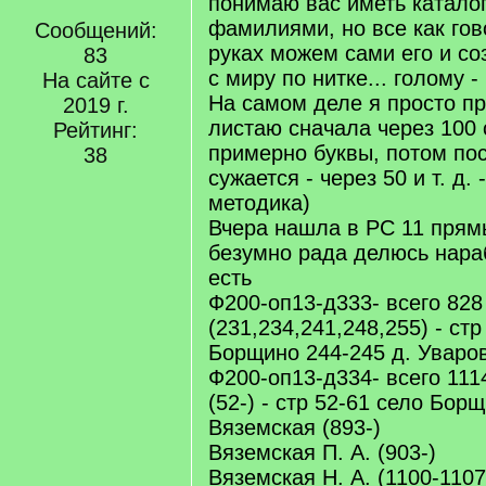
понимаю вас иметь каталог
фамилиями, но все как гов
Сообщений:
руках можем сами его и соз
83
с миру по нитке... голому -
На сайте с
На самом деле я просто п
2019 г.
листаю сначала через 100 
Рейтинг:
примерно буквы, потом пос
38
сужается - через 50 и т. д. 
методика)
Вчера нашла в РС 11 прям
безумно рада делюсь нара
есть
Ф200-оп13-д333- всего 828
(231,234,241,248,255) - ст
Борщино 244-245 д. Уваров
Ф200-оп13-д334- всего 111
(52-) - стр 52-61 село Бор
Вяземская (893-)
Вяземская П. А. (903-)
Вяземская Н. А. (1100-1107