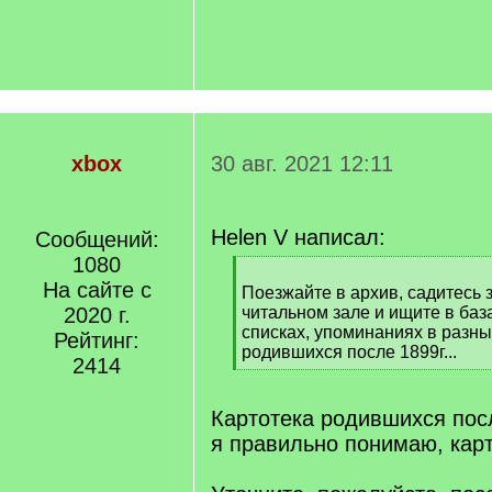
xbox
30 авг. 2021 12:11
Helen V написал:
Сообщений:
1080
[
На сайте с
q
Поезжайте в архив, садитесь 
]
2020 г.
читальном зале и ищите в баз
списках, упоминаниях в разных
Рейтинг:
родившихся после 1899г...
2414
[
/
q
Картотека родившихся посл
]
я правильно понимаю, карт