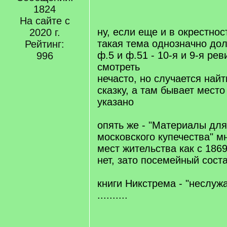
]
1824
/
q
На сайте с
]
ну, если еще и в окрестнос
2020 г.
такая тема однозначно дол
Рейтинг:
ф.5 и ф.51 - 10-я и 9-я рев
996
смотреть
нечасто, но случается най
сказку, а там бывает место
указано
опять же - "Материалы для
московского купечества" м
мест жительства как с 1869
нет, зато посемейный сост
книги Никстрема - "неслуж
..........