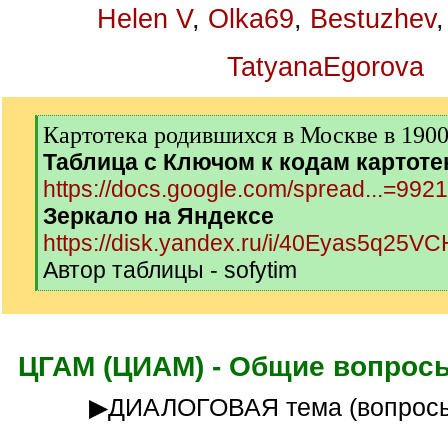
Helen V
,
Olka69
,
Bestuzhev
TatyanaEgorova
[
Картотека родившихся в Москве в 1900-
q
Таблица с Ключом к кодам картоте
]
https://docs.google.com/spread...=992
Зеркало на Яндексе
https://disk.yandex.ru/i/40Eyas5q25V
Автор таблицы - sofytim
[
/
q
]
ЦГАМ (ЦИАМ) - Общие вопросы
▶ДИАЛОГОВАЯ тема (вопросы