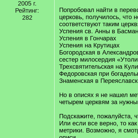
2005 г.
Попробовал найти в перев
Рейтинг:
церковь, получилось, что 
282
соответствуют таким церкв
Успения св. Анны в Басма
Успения в Гончарах
Успения на Крутицах
Богородская в Александро
сестер милосердия «Утоли
Трехсвятительская на Кул
Федоровская при богадел
Знаменская в Переяславск
Но в описях я не нашел ме
четырем церквям за нужный
Подскажите, пожалуйста, ч
Или если все верно, то ка
метрики. Возможно, я смот
описи