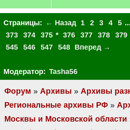
Страницы:
← Назад
1
2
3
4
5
..
373
374
375
*
376
377
378
379
545
546
547
548
Вперед →
Модератор:
Tasha56
Форум
»
Архивы
»
Архивы раз
Региональные архивы РФ
»
Ар
Москвы и Московской области