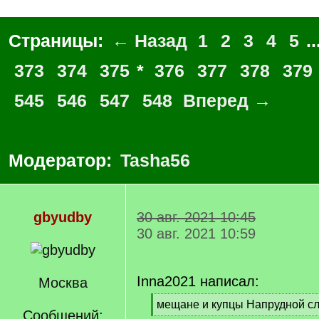
Страницы:
← Назад
1
2
3
4
5
..
373
374
375
*
376
377
378
379
545
546
547
548
Вперед →
Модератор:
Tasha56
gbyudby
30 авг. 2021 10:45
30 авг. 2021 10:59
Inna2021 написал:
Москва
[
мещане и купцы Напрудной с
Сообщений:
q
[