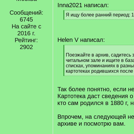
Inna2021 написал:
Сообщений:
[
Я ищу более ранний период: 1
6745
q
[
]
На сайте с
/
q
2016 г.
]
Helen V написал:
Рейтинг:
2902
[
q
Поезжайте в архив, садитесь 
]
читальном зале и ищите в баз
списках, упоминаниях в разны
картотеках родившихся после 1
[
/
q
Так более понятно, если н
]
Картотека даст сведения о
кто сам родился в 1880 г, 
Впрочем, на следующей не
архиве и посмотрю вам.