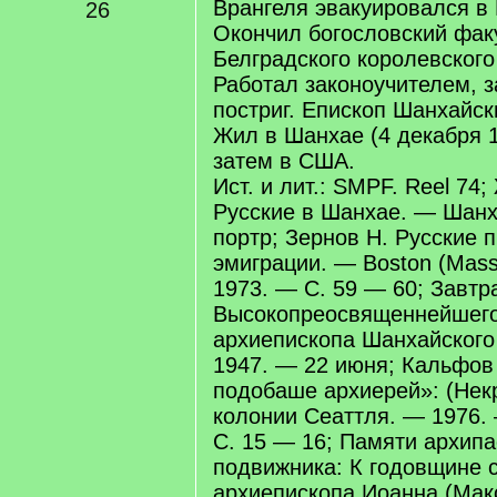
Врангеля эвакуировался в
26
Окончил богословский фак
Белградского королевского
Работал законоучителем, 
постриг. Епископ Шанхайск
Жил в Шанхае (4 декабря 
затем в США.
Ист. и лит.: SMPF. Reel 74;
Русские в Шанхае. — Шанха
портр; Зернов Н. Русские 
эмиграции. — Boston (Mass.
1973. — С. 59 — 60; Завтр
Высокопреосвященнейшего
архиепископа Шанхайского 
1947. — 22 июня; Кальфов 
подобаше архиерей»: (Некр
колонии Сеаттля. — 1976. 
С. 15 — 16; Памяти архипа
подвижника: К годовщине 
архиепископа Иоанна (Макс