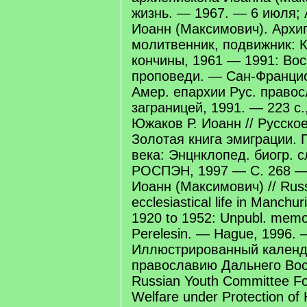
жизнь. — 1967. — 6 июля;
Иоанн (Максимович). Архи
молитвенник, подвижник: 
кончины, 1961 — 1991: Во
проповеди. — Сан-Франциск
Амер. епархии Рус. правос
заграницей, 1991. — 223 с.,
Южаков Р. Иоанн // Русско
Золотая книга эмиграции. 
века: Энцнклопед. биогр. 
РОСПЭН, 1997 — С. 268 —
Иоанн (Максимович) // Russi
ecclesiastical life in Manchu
1920 to 1952: Unpubl. memoi
Perelesin. — Hague, 1996. 
Иллюстрированный календ
православию Дальнего Вост
Russian Youth Committee Fo
Welfare under Protection of