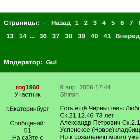
Страницы:
← Назад
1
2
3
4
5
6
7
13
14
...
36
37
38
39
40
41
Вперед
Модератор:
Gul
rog1960
9 апр. 2006 17:44
Участник
Shirsin
Есть ещё Чернышевы Люб
г.Екатеринбург
Ск.21.12.46-73 лет
Александр Петрович Ск.2.11
Сообщений:
Успенское (Новое)кладбищ
51
Но к сожалению могил уже 
На сайте с