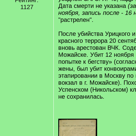
Рейтинг:
Дата смерти не указана
(з
1127
ноября, запись после - 16 
"растрелен".
После убийства Урицкого 
красного террора 20 сентя
вновь арестован ВЧК. Сод
Можайске. Убит 12 ноября 
попытке к бегству» (согла
жены, был убит конвоирам
этапировании в Москву по 
вокзал в г. Можайске). Пох
Успенском (Никольском) к
не сохранилась.