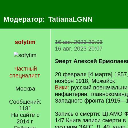
Модератор:
TatianaLGNN
sofytim
16 авг. 2023 20:06
16 авг. 2023 20:07
Эверт Алексей Ермолаев
Частный
20 февраля [4 марта] 1857
специалист
ноября 1918, Можайск
Вики:
русский военачальник
Москва
инфантерии, главнокоман
Западного фронта (1915—1
Сообщений:
1181
Запись о смерти: ЦГАМО Ф.
На сайте с
147 Книга записи смерти 
2014 г.
уездном ЗАГС. Л. 49, кадр 