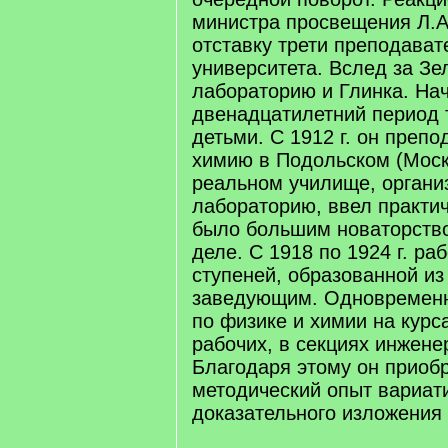
министра просвещения Л.А
отставку трети преподават
университета. Вслед за Зе
лабораторию и Глинка. Нач
двенадцатилетний период 
детьми. С 1912 г. он преп
химию в Подольском (Моск
реальном училище, органи
лабораторию, ввел практич
было большим новаторств
деле. С 1918 по 1924 г. раб
ступеней, образованной из
заведующим. Одновременн
по физике и химии на курс
рабочих, в секциях инженер
Благодаря этому он приоб
методический опыт вариати
доказательного изложения 