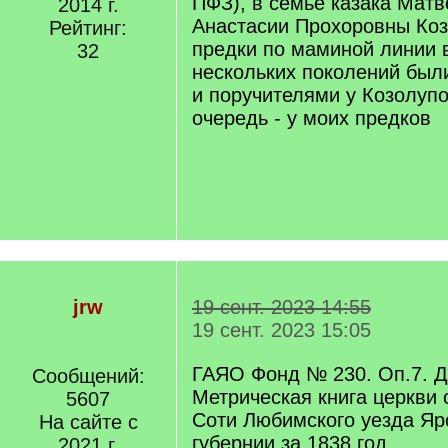
ПФЗ), в семье казака Матв
2014 г.
Анастасии Прохоровны Ко
Рейтинг:
предки по маминой линии 
32
нескольких поколений был
и поручителями у Козолупо
очередь - у моих предков
jrw
19 сент. 2023 14:55
19 сент. 2023 15:05
ГАЯО Фонд № 230. Оп.7. Д
Сообщений:
Метрическая книга церкви 
5607
Соти Любимского уезда Яр
На сайте с
губернии за 1838 год
2021 г.