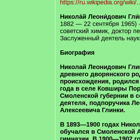
https://ru.wikipedia.org/wi
Никола́й Леони́дович Гли́
1882 — 22 сентября 1965) 
советский химик, доктор пе
Заслуженный деятель нау
Биография
Николай Леонидович Гли
древнего дворянского ро
происхождения, родился 
года в селе Ковширы Пор
Смоленской губернии в с
деятеля, подпоручика Л
Алексеевича Глинки.
В 1893—1900 годах Никол
обучался в Смоленской 
гимназии, В 1900—1902 г