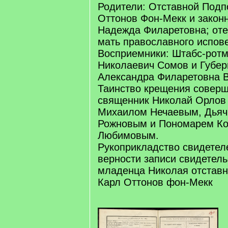
Родители: Отставной Подп
Оттонов Фон-Мекк и законн
Надежда Филаретовна; оте
мать православного испов
Восприемники: Штабс-ротм
Николаевич Сомов и Губер
Александра Филаретовна 
Таинство крещения соверш
священник Николай Орлов
Михаилом Нечаевым, Дьяч
Рожновым и Пономарем Ко
Любимовым.
Рукоприкладство свидетел
верности записи свидетель
младенца Николая отставн
Карл Оттонов фон-Мекк