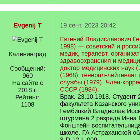
Evgenij T
19 сент. 2023 20:42
Евгений Владиславович Г
1998) — советский и росси
медик, терапевт, организа
Калининград
здравоохранения и медици
доктор медицинских наук (
Сообщений:
(1968), генерал-лейтенант
960
службы (1979). Член-корр
На сайте с
СССР (1984).
2018 г.
Брак. 23.10.1918. Студент 
Рейтинг:
факультета Казанского уни
1108
Гембицкий Владислав Иос
штурмана 2 разряда Инна 
Фонштейн воспитательница
школе. ГА Астраханской об
3-D-12-L-009