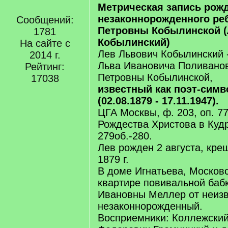
Метрическая запись рож
незаконнорожденного ре
Сообщений:
Петровны Кобылинской 
1781
Кобылинский)
На сайте с
Лев Львович Кобылинский 
2014 г.
Льва Ивановича Поливано
Рейтинг:
Петровны Кобылинской,
17038
известный как поэт-сим
(02.08.1879 - 17.11.1947).
ЦГА Москвы, ф. 203, оп. 776
Рождества Христова в Куд
279об.-280.
Лев рожден 2 августа, кре
1879 г.
В доме Игнатьева, Московс
квартире повивальной баб
Ивановны Меллер от неизв
незаконнорожденный.
Восприемники: Коллежски