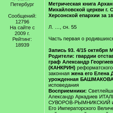
Метрическая книга Архан
Петербург
Михайловской церкви г.
Херсонской епархии за
Сообщений:
18
12796
Л. …, сн. 55
На сайте с
2009 г.
Часть первая о родившихс
Рейтинг:
18939
Запись 93. 4/15 октября 
Родители: гвардии отста
граф Александр Георгие
(КАНКРИН)
реформатского
законная
жена его Елена 
урожденная БАШМАКОВА
исповедания
Восприемники:
Светлейши
Александр Аркадиев ИТА
СУВОРОВ-РЫМНИКСКИЙ и 
Его Императорского Велич