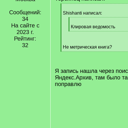
[
Сообщений:
q
Shishanti написал:
]
34
[
На сайте с
q
Клировая ведомость
2023 г.
]
[
/
Рейтинг:
q
32
Не метрическая книга?
]
[
/
q
]
Я запись нашла через поис
Яндекс.Архив, там было та
поправлю