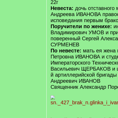
22г
Невеста:
дочь отставного
Андреева ИВАНОВА право
исповедания первым брако
Поручители по женихе:
и
Владимирович УМОВ и пр
поверенный Сергей Алекс
СУРМЕНЕВ
По невесте:
мать ея жена
Петровна ИВАНОВА и студ
Императорского Техническ
Васильевич ЩЕРБАКОВ и ш
й артиллерийской бригады
Андреевич ИВАНОВ
Священник Александр Пор