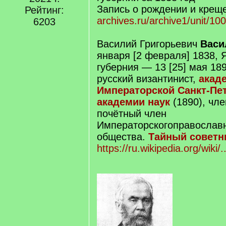
Запись о рождении и кре
Рейтинг:
archives.ru/archive1/unit/1
6203
Василий Григорьевич
Васи
января [2 февраля] 1838, 
губерния — 13 [25] мая 18
русский византинист,
акад
Императорской Санкт-Пе
академии наук
(1890), чле
почётный член
Императорскогоправославн
общества.
Тайный советн
https://ru.wikipedia.org/wi