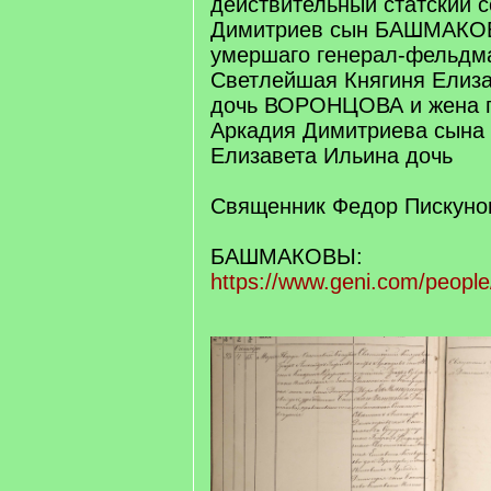
действительный статский 
Димитриев сын БАШМАКОВ
умершаго генерал-фельд
Светлейшая Княгиня Елиза
дочь ВОРОНЦОВА и жена 
Аркадия Димитриева сын
Елизавета Ильина дочь
Священник Федор Пискуно
БАШМАКОВЫ:
https://www.geni.com/peopl