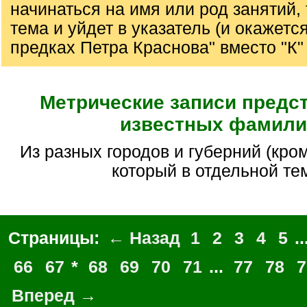
начинаться на имя или род занятий, 
тема и уйдет в указатель (и окажется
предках Петра Краснова" вместо "К" 
Метрические записи предс
известных фамили
Из разных городов и губерний (кроме Петербурга,
который в отдельной те
Страницы:
← Назад
1
2
3
4
5
..
66
67
*
68
69
70
71
...
77
78
7
Вперед →