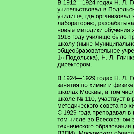
В 1912—1924 годах Н. Л. Г
учительствовал в Подольс
училище, где организовал
лабораторию, разрабатыва
новые методики обучения 
1918 году училище было п
школу (ныне Муниципальн
общеобразовательное учр
1» Подольска), Н. Л. Глинк
директором.
В 1924—1929 годах Н. Л. Г
занятия по химии и физике
школах Москвы, в том чис
школе № 110, участвует в 
методического совета по 
С 1929 года преподавал в 
том числе во Всесоюзном 
технического образования 
ВЗПИ), Московском облас