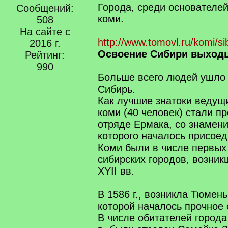
Города, среди основателе
Сообщений:
коми.
508
На сайте с
http://www.tomovl.ru/komi/sib
2016 г.
Освоение Сибири выходц
Рейтинг:
990
Больше всего людей ушло 
Сибирь.
Как лучшие знатоки ведущи
коми (40 человек) стали п
отряде Ермака, со знамени
которого началось присое
Коми были в числе первых
сибирских городов, возник
ХYII вв.
В 1586 г., возникла Тюмень
которой началось прочное
В числе обитателей города 