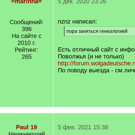
=marinna=
5 дек. 2020 23:26
nznz написал:
Сообщений:
396
[
пора заняться генеалогией
На сайте с
q
[
]
2010 г.
/
q
Есть отличный сайт с инф
Рейтинг:
]
Поволжья (и не только)
265
http://forum.wolgadeutsche.
По поводу выезда - см.ли
Paul 19
5 фев. 2021 15:38
Начинающий