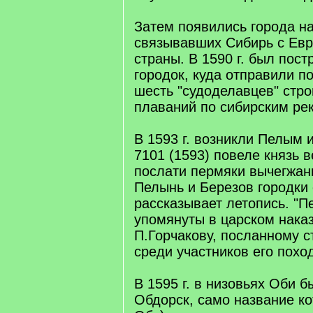
Затем появились города на
связывавших Сибирь с Евр
страны. В 1590 г. был пос
городок, куда отправили п
шесть "судоделавцев" стро
плаваний по сибирским ре
В 1593 г. возникли Пелым и
7101 (1593) повеле князь 
послати пермяки вычегжан
Пелынь и Березов городки с
рассказывает летопись. "П
упомянуты в царском нака
П.Горчакову, посланному с
среди участников его похо
В 1595 г. в низовьях Оби 
Обдорск, само название кот