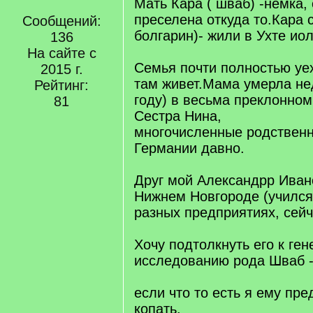
Мать Кара ( шваб) -немка,
преселена откуда то.Кара 
Сообщений:
болгарин)- жили в Ухте ио
136
На сайте с
Семья почти полностью уе
2015 г.
там живет.Мама умерла н
Рейтинг:
году) в весьма преклонном
81
Сестра Нина,
многочисленные родственн
Германии давно.
Друг мой Александрр Иван
Нижнем Новгороде (учился 
разных предприятиях, сейч
Хочу подтолкнуть его к ге
исследованию рода Шваб -
если что то есть я ему пре
копать.