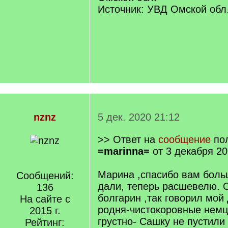
Источник: УВД Омской обл
nznz
5 дек. 2020 21:12
>> Ответ на
сообщение
пол
=marinna=
от 3 декабря 20
Марина ,спасибо вам боль
Сообщений:
дали, теперь расшевелю. О
136
болгарин ,так говорил мой 
На сайте с
родня-чистокоровные нем
2015 г.
грустно- Сашку не пустил
Рейтинг: