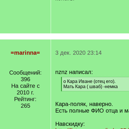
=marinna=
3 дек. 2020 23:14
nznz написал:
Сообщений:
396
[
о Кара Иване (отец его).
На сайте с
q
Мать Кара ( шваб) -немка
]
2010 г.
[
/
Рейтинг:
q
Кара-поляк, наверно.
265
]
Есть полные ФИО отца и м
Навскидку: