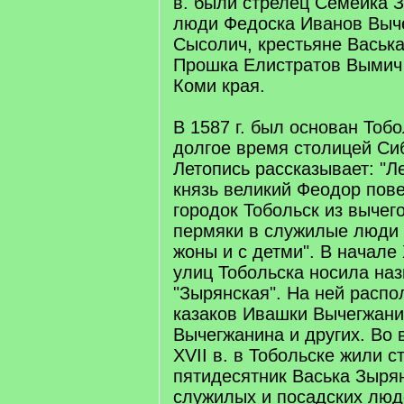
в. были стрелец Семейка 
люди Федоска Иванов Выче
Сысолич, крестьяне Васьк
Прошка Елистратов Вымич
Коми края.
В 1587 г. был основан Тоб
долгое время столицей Сиб
Летопись рассказывает: "Ле
князь великий Феодор пове
городок Тобольск из вычег
пермяки в служилые люди п
жоны и с детми". В начале 
улиц Тобольска носила на
"Зырянская". На ней распо
казаков Ивашки Вычегжани
Вычегжанина и других. Во 
XVII в. в Тобольске жили с
пятидесятник Васька Зырян
служилых и посадских люд