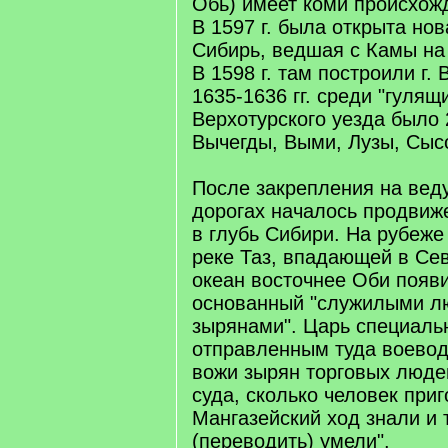
Обь) имеет коми происхож
В 1597 г. была открыта нов
Сибирь, ведшая с Камы на 
В 1598 г. там построили г. 
1635-1636 гг. среди "гулящ
Верхотурского уезда было 
Вычегды, Выми, Лузы, Сысо
После закрепления на вед
дорогах началось продвиж
в глубь Сибири. На рубеже
реке Таз, впадающей в Се
океан восточнее Оби появи
основанный "служилыми лю
зырянами". Царь специаль
отправленным туда воевода
вожи зырян торговых люде
суда, сколько человек приг
Мангазейский ход знали и 
(переводить) умели".