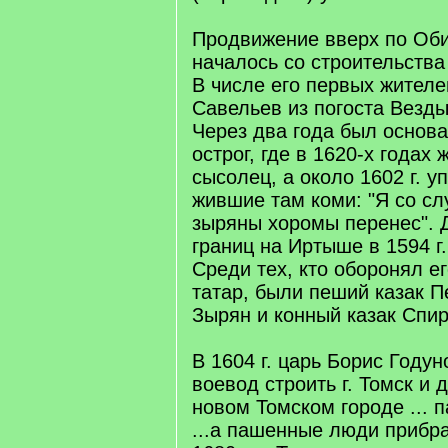
Продвижение вверх по Оби
началось со строительства 
В числе его первых жител
Савельев из погоста Везды
Через два года был основ
острог, где в 1620-х годах
сысолец, а около 1602 г. 
жившие там коми: "Я со с
зыряны хоромы перенес".
границ на Иртыше в 1594 г.
Среди тех, кто оборонял ег
татар, были пеший казак 
Зырян и конный казак Спи
В 1604 г. царь Борис Году
воевод строить г. Томск и 
новом Томском городе ... 
...а пашенные люди прибра