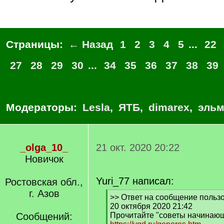
Страницы:
← Назад
1
2
3
4
5
...
22
27
28
29
30
...
34
35
36
37
38
39
Модераторы:
Lesla
,
ЯТБ
,
dimarex
,
эльм
_olga_10_
21 окт. 2020 20:22
Новичок
Yuri_77 написал:
Ростовская обл.,
г. Азов
[
>> Ответ на сообщение пользо
q
20 октября 2020 21:42
]
Сообщений:
Прочитайте "советы начинаю