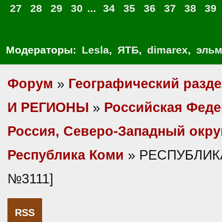
27
28
29
30
...
34
35
36
37
38
39
Модераторы:
Lesla
,
ЯТБ
,
dimarex
,
эльм
Форум
»
Географический разд
И РЕГИОНЫ
»
Российская Фед
Россия, Северо-Западный окру
Республика Коми
» РЕСПУБЛИКА
№3111]
RSS