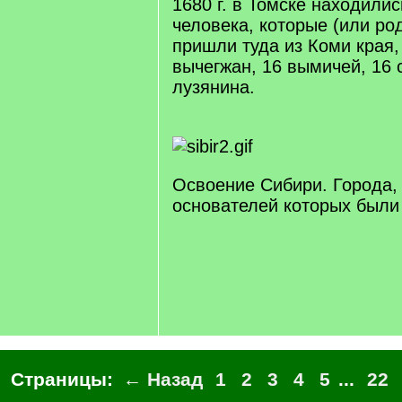
1680 г. в Томске находили
человека, которые (или ро
пришли туда из Коми края,
вычегжан, 16 вымичей, 16 
лузянина.
Освоение Сибири. Города,
основателей которых были
Страницы:
← Назад
1
2
3
4
5
...
22