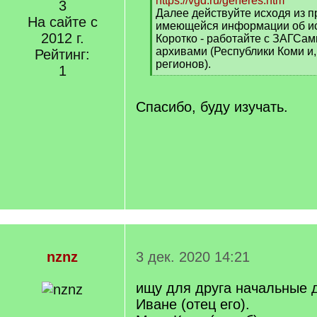
https://vgd.ru/generes.htm
3
Далее действуйте исходя из п
На сайте с
имеющейся информации об ис
2012 г.
Коротко - работайте с ЗАГСа
архивами (Республики Коми и,
Рейтинг:
регионов).
1
[
/
q
Спасибо, буду изучать.
]
nznz
3 дек. 2020 14:21
ищу для друга начальные 
Иване (отец его).