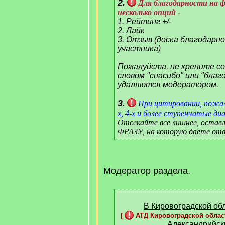
2.
Для благодарности на 
несколько опций -
1. Рейтинг +/-
2. Лайк
3. Отзыв (доска благодарн
участника)
Пожалуйста, не крепите с
словом "спасибо" или "благ
удаляются модератором.
3.
При цитировании, пожал
х, 4-х и более ступенчатые диа
Отсекайте все лишнее, оста
ФРАЗУ, на которую даете отв
[
/
q
]
Модератор раздела.
[
q
В Кировоградской обл
]
[
АТД Кировоградской област
Александрийск