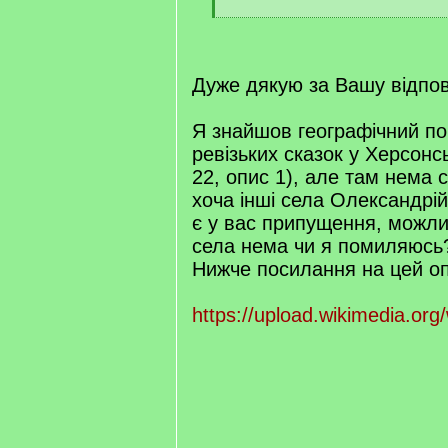
[
/
q
]
Дуже дякую за Вашу вiдпов
Я знайшов географічний по
ревізьких сказок у Херсонс
22, опис 1), але там нема
хоча інші села Олександрій
є у вас припущення, можли
села нема чи я помиляюсь
Нижче посилання на цей оп
https://upload.wikimedia.org