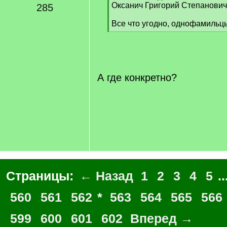
Оксанич Григорий Степанович
285
Все что угодно, однофамильц
[
/
q
]
А где конкретно?
Страницы:
← Назад
1
2
3
4
5
..
560
561
562
*
563
564
565
566
599
600
601
602
Вперед →