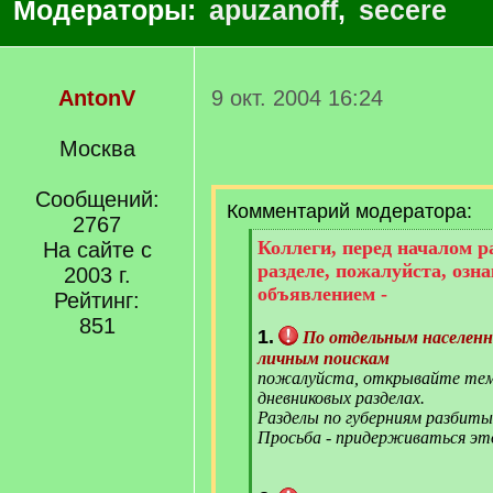
Модераторы:
apuzanoff
,
secere
AntonV
9 окт. 2004 16:24
Москва
Сообщений:
Комментарий модератора:
2767
[
Коллеги, перед началом 
На сайте с
q
разделе, пожалуйста, озн
2003 г.
]
объявлением -
Рейтинг:
851
1.
По отдельным населен
личным поискам
пожалуйста, открывайте тем
дневниковых разделах.
Разделы по губерниям разбиты
Просьба - придерживаться эт