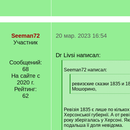
Seeman72
20 мар. 2023 16:54
Участник
Dr Livsi написал:
Сообщений:
[
68
q
Seeman72 написал:
]
На сайте с
[
2020 г.
q
ревизские сказки 1835 и 1
Рейтинг:
]
Мошорино,
[
62
/
q
Ревізія 1835 є лише по кілько
]
Херсонської губернії. А от рев
року зберігалась у Херсоні. Я
подальша її доля невідома.