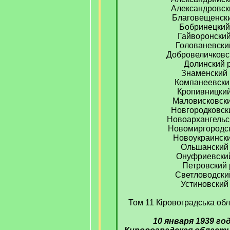
Александровск
Благовещенск
Бобринецкий
Гайворонски
Голованевски
Добровеличковс
Долинский 
Знаменский
Компанеевски
Кропивницки
Маловисковск
Новгородковск
Новоархангельс
Новомиргородс
Новоукраинск
Ольшанский
Онуфриевски
Петровский
Светловодски
Устиновский
Том 11 Кіровоградська обл
10 января 1939 го