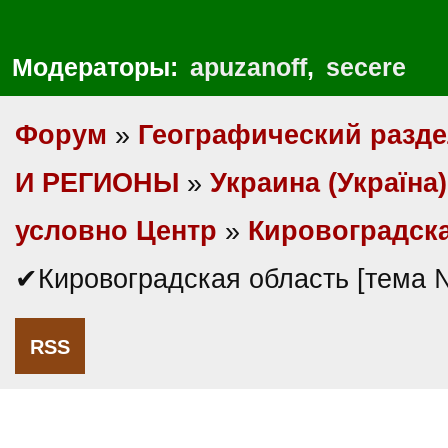
Модераторы:
apuzanoff
,
secere
Форум
»
Географический разд
И РЕГИОНЫ
»
Украина (Україна)
условно Центр
»
Кировоградск
✔Кировоградская область [тема 
RSS