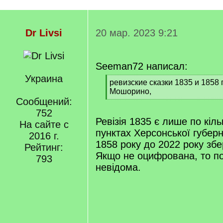
Dr Livsi
20 мар. 2023 9:21
Seeman72 написал:
Украина
[
ревизские сказки 1835 и 1858 
q
Мошорино,
]
Сообщений:
[
/
752
q
Ревізія 1835 є лише по кіл
На сайте с
]
пунктах Херсонської губерні
2016 г.
1858 року до 2022 року збе
Рейтинг:
Якщо не оцифрована, то п
793
невідома.