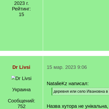
2023 г.
Рейтинг:
15
Dr Livsi
15 мар. 2023 9:06
NatalieKz написал:
Украина
[
деревня или село Ивановна в 
q
[
]
Сообщений:
/
q
Назва хутора не унікальна,
752
]