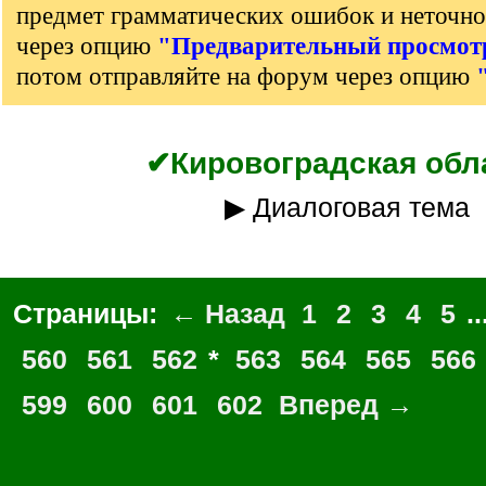
предмет грамматических ошибок и неточно
через опцию
"Предварительный просмот
потом отправляйте на форум через опцию
✔Кировоградская обл
▶ Диалоговая тема
Страницы:
← Назад
1
2
3
4
5
..
560
561
562
*
563
564
565
566
599
600
601
602
Вперед →