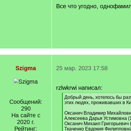
Все что угодно, однофами
Szigma
25 мар. 2023 17:58
rzlwkrwi написал:
[
Добрый день, хотелось бы ра
Сообщений:
q
этих людях, проживавших в Ки
]
290
Оксанич Владимир Михайлович
На сайте с
Алексеева Дарья Устимовна (
2020 г.
Оксанич Михаил Григорьевич 
Рейтинг:
Ткаченко Евдокия Филипповна