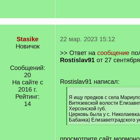
Stasike
22 мар. 2023 15:12
Новичок
>> Ответ на
сообщение
пол
Rostislav91
от 27 сентября
Сообщений:
20
Rostislav91 написал:
На сайте с
2016 г.
[
Рейтинг:
q
Я ищу предков с села Мариуп
]
14
Витязевской волости Елизавет
Херсонской губ.
Церковь была у с. Николаевка
Бабанка) Елизаветградского у
[
/
q
просмотрите сайт мормоно