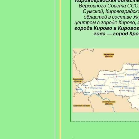
Кировоградская област
Верховного Совета ССС
Сумской, Кировоградск
областей в составе У
центром в городе Кирово,
города Кирово в Кировог
года — город Кро
[
/
q
]