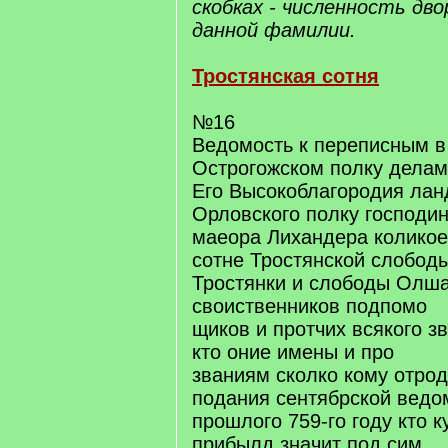
скобках - численность дв
данной фамилии.
Тростянская сотня
№16
Ведомость к переписным в
Острогожском полку делам
Его Высокоблагородия лан
Орловского полку господин
маеора Лихандера коликое
сотне Тростянской слобод
Тростянки и слободы Олша
своиственников подпомо
щиков и протчих всякого з
кто оние имены и про
званиям сколко кому отрод
подания сентябрской ведо
прошлого 759-го году кто к
прибылд значит под сим