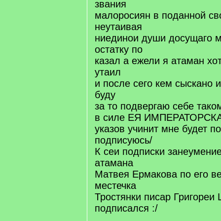
звания
малоросиян в поданной св
неутаивая
ниединои души досущаго м
остатку по
казал а ежели я атаман хо
утаил
и после сего кем сыскано 
буду
за то подвергаю себе тако
в силе ЕЯ ИМПЕРАТОРСК
указов учинит мне будет п
подписуюсь/
К сеи подписки занеумени
атамана
Матвея Ермакова по его в
местечка
Тростянки писар Григореи
подписался :/