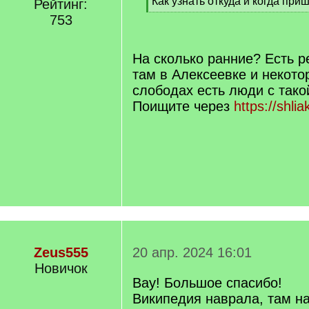
Как узнать откуда и когда при
Рейтинг:
[
753
/
q
]
На сколько ранние? Есть р
там в Алексеевке и некото
слободах есть люди с так
Поищите через
https://shli
Zeus555
20 апр. 2024 16:01
Новичок
Вау! Большое спасибо!
Википедия наврала, там н