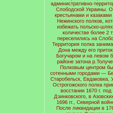
административно-террито
Слободской Украины. Ос
крестьянами и казаками
Нежинского полков, ко
избежать польско-шляхе
количестве более 2 
переселились на Слобо
Территория полка заним
Дона между его прито
Богучаром и на левом 
районе затона р.Толучее
Полковым центром был
сотенными городами — Бе
Старобельск, Евдаковка, 
Острогожского полка при
вос­стании 1670 г. по
Дзинковского, в Азовск
1696 гг., Северной войн
После ликвидации в 1765