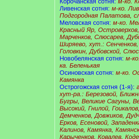
Корочанская сотня:
м-ко. 
Ливенская сотня:
м-ко. Ли
Подгородная Палатова, сл
Меловская сотня:
м-ко. Ме
Красный Яр, Островерхов,
Марченков, Слюсарев, Дуб
Ширяево, хут.: Сенченков
Головкин, Дубовской, Слю
Новобелянская сотня:
м-ко
ка. Беленькая
Осиновская сотня:
м-ко. О
Камянка
Острогожская сотня (1-я):
хут-ра.: Березовой, Ближ
Бугры, Великие Сагуны, Ве
Высокий, Гнилой, Гоикалов
Демченков, Довжиков, Дудч
Ерков, Есеновой, Западенк
Калинов, Камянка, Камянск
Карыченков, Ковалев, Коде