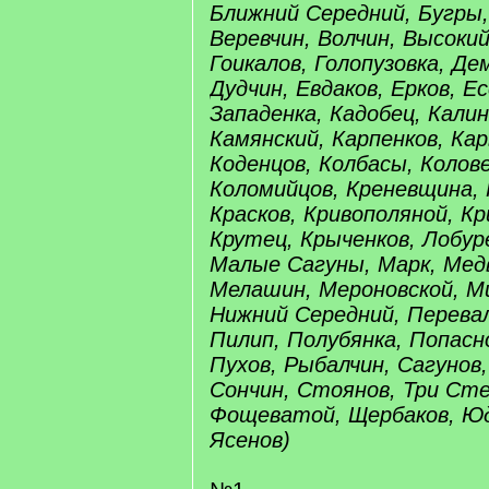
Ближний Середний, Бугры,
Веревчин, Волчин, Высокий
Гоикалов, Голопузовка, Де
Дудчин, Евдаков, Ерков, Е
Западенка, Кадобец, Калин
Камянский, Карпенков, Кар
Коденцов, Колбасы, Колов
Коломийцов, Креневщина,
Красков, Кривополяной, Кр
Крутец, Крыченков, Лобур
Малые Сагуны, Марк, Мед
Мелашин, Мероновской, Ми
Нижний Середний, Перева
Пилип, Полубянка, Попасн
Пухов, Рыбалчин, Сагунов,
Сончин, Стоянов, Три Сте
Фощеватой, Щербаков, Юд
Ясенов)