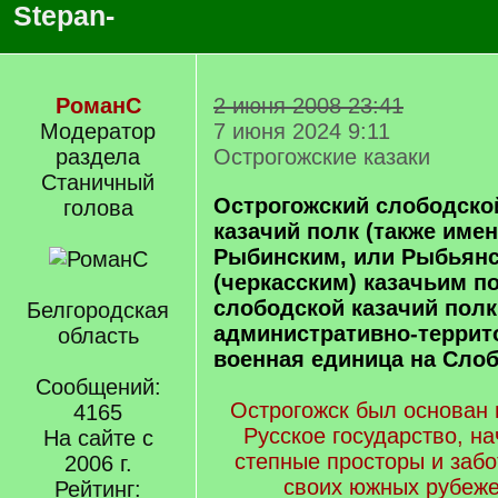
Stepan-
РоманС
2 июня 2008 23:41
Модератор
7 июня 2024 9:11
раздела
Острогожские казаки
Станичный
Острогожский слободской
голова
казачий полк (также име
Рыбинским, или Рыбьян
(черкасским) казачьим п
слободской казачий полк
Белгородская
административно-террит
область
военная единица на Сло
Сообщений:
Острогожск был основан в
4165
Русское государство, н
На сайте с
степные просторы и забо
2006 г.
своих южных рубеже
Рейтинг: