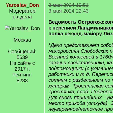
Yaroslav_Don
3 мая 2024 19:51
Модератор
3 мая 2024 22:43
раздела
Ведомость Острогожског
к переписи Ландмилицко
полка секунд-майору Лиз
Москва
*Дело представляет собо
малороссиян Слободских п
Сообщений:
Военной коллегией в 1760/
5639
казачьи свойственники, ка
На сайте с
подпомощники (с указанием
2017 г.
работники и т.д. Перепис
Рейтинг:
сотням с разделением по
8283
хуторам. Тростянская сот
Тростянка, слоб. Подгоро
Для вновь пришедших - ук
место прихода (откуда). Зн
неуверенное/неточное пр