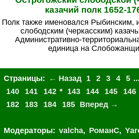
казачий полк 1652-17
Полк также именовался Рыбинским, или Рыбьянским
слободским (черкасским) казачь
Административно-территориальна
единица на Слобожанщи
Страницы:
← Назад
1
2
3
4
5
..
140
141
142
*
143
144
145
146
182
183
184
185
Вперед →
Модераторы:
valcha
,
РоманС
,
Yar