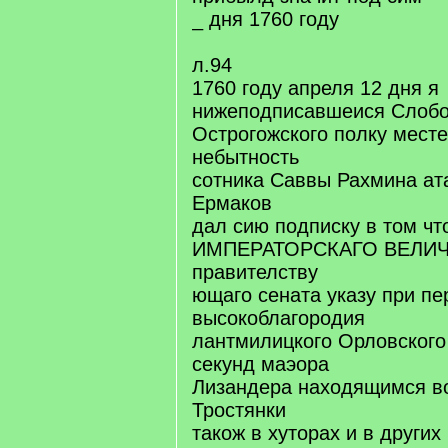
_ дня 1760 году
л.94
1760 году апреля 12 дня я
нижеподписавшеися Слобо
Острогожского полку месте
небытность
сотника Саввы Рахмина а
Ермаков
дал сию подписку в том чт
ИМПЕРАТОРСКАГО ВЕЛИ
правителству
ющаго сената указу при пе
высокоблагородия
лантмилицкого Орловского
секунд маэора
Лизандера находящимся в
Тростянки
також в хуторах и в других