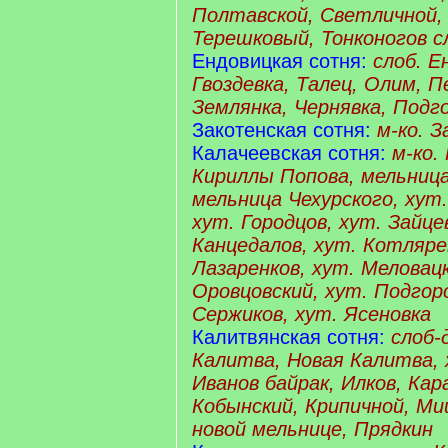
Полтавской, Светличной, 
Терешковый, Тонконогов
с
Ендовицкая сотня:
слоб. Е
Гвоздевка, Талец, Олим, П
Землянка, Чернявка, Подг
Закотенская сотня:
м-ко. 
Калачеевская сотня:
м-ко.
Кириллы Попова, мельница
мельница Чехурского, хут.
хут. Городцов, хут. Зайце
Канцедалов, хут. Котляре
Лазаренков, хут. Меловацк
Оровцовский, хут. Подгор
Сержиков, хут. Ясеновка
Калитвянская сотня:
слоб-
Калитва, Новая Калитва, 
Иванов байрак, Илков, Кар
Кобынский, Крипичной, Ми
новой мельнице, Прядкин