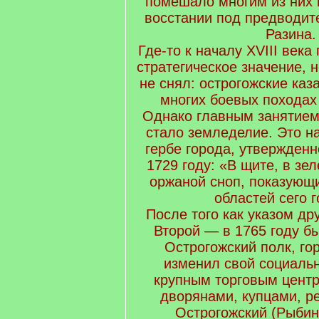
помешало многим из них 
восстании под предводит
Разина.
Где-то к началу XVIII века
стратегическое значение, 
не снял: острогожские каз
многих боевых походах
Однако главным занятием
стало земледелие. Это н
гербе города, утвержденн
1729 году: «В щите, в зе
оржаной сноп, показующ
областей сего г
После того как указом д
Второй — в 1765 году б
Острогожский полк, го
изменил свой социальн
крупным торговым цент
дворянами, купцами, р
Острогожский (Рыбин