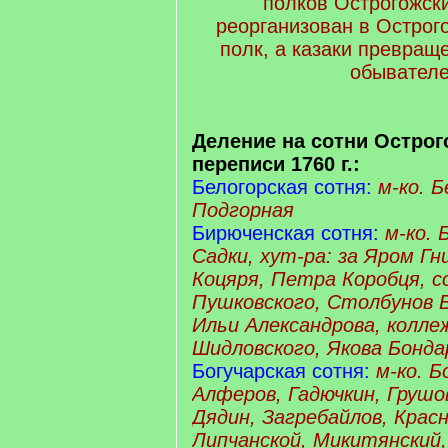
полков Острогожск
реорганизован в Острого
полк, а казаки превращ
обывателе
Деление на сотни Острог
переписи 1760 г.:
Белогорская сотня:
м-ко. Б
Подгорная
Бирюченская сотня:
м-ко. 
Садки, хут-ра: за Яром Г
Коцяря, Петра Коробця, 
Пушковского, Столбунов Б
Ильи Александрова, колле
Шидловского, Якова Бонда
Богучарская сотня:
м-ко. Б
Алферов, Гадючкин, Грушо
Дядин, Загребайлов, Крас
Липчанской, Микитянский