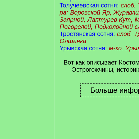
Толучеевская сотня:
слоб. 
ра: Воровской Яр, Журавли
Заярной, Лаптурев Кут, М
Погорелой, Подколодной
с
Тростянская сотня:
слоб. 
Олшанка
Урывская сотня:
м-ко. Уры
Вот как описывает Косто
Острогожчины, историю