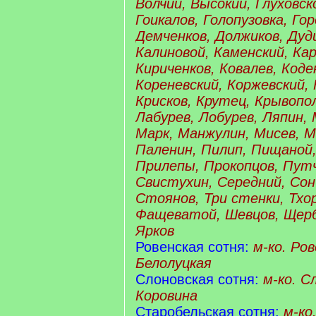
Волчий, Высокий, Глуховск
Гоикалов, Голопузовка, Го
Демченков, Должиков, Дуди
Калиновой, Каменский, Кар
Кириченков, Ковалев, Коде
Кореневский, Коржевский,
Крисков, Крутец, Крывопо
Лабурев, Лобурев, Ляпин,
Марк, Манжулин, Мисев, М
Паленин, Пилип, Пищаной
Прилепы, Прокопцов, Путч
Свистухин, Середний, Сон
Стоянов, Три стенки, Тхор
Фащеватой, Шевцов, Щерб
Ярков
Ровенская сотня:
м-ко. Ро
Белолуцкая
Слоновская сотня:
м-ко. С
Коровина
Старобельская сотня:
м-ко