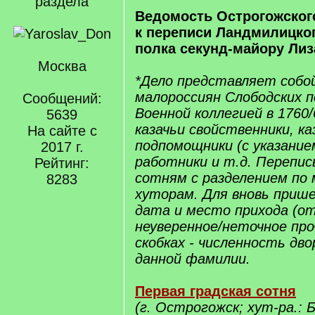
раздела
Ведомость Острогожског
к переписи Ландмилицко
полка секунд-майору Лиз
Москва
*Дело представляет собо
малороссиян Слободских п
Сообщений:
Военной коллегией в 1760/
5639
казачьи свойственники, ка
На сайте с
подпомощники (с указанием
2017 г.
работники и т.д. Перепис
Рейтинг:
сотням с разделением по
8283
хуторам. Для вновь прише
дата и место прихода (отк
неуверенное/неточное пр
скобках - численность дв
данной фамилии.
Первая градская сотня
(г. Острогожск; хут-ра.: 