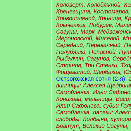
Коловерт, Колодяжной, Ко
Креневщина, Костомаров, 
Кривополяной, Криница, Кр
Крыченков, Лобурев, Мале
Сагуны, Марк, Медвеженс
Мероновской, Мисевой, Ми
Середний, Перевалный, П
Полубянка, Попасной, Пут
Рыбалчин, Сагунов, Серед
Стоянов, Три Стенки, Тхо
Фощеватой, Щербаков, Юд
Острогожская сотня (2-я):
винницы: Алексея Щедрина
Самойленка, Ильи Сафоно
Коникова; мельницы: Васи
Ильи Сафонова, судьи Гол
Самойленка, пасеки: Алек
слободы: Колбына; хутора
Бовтут, Великие Сагуны,