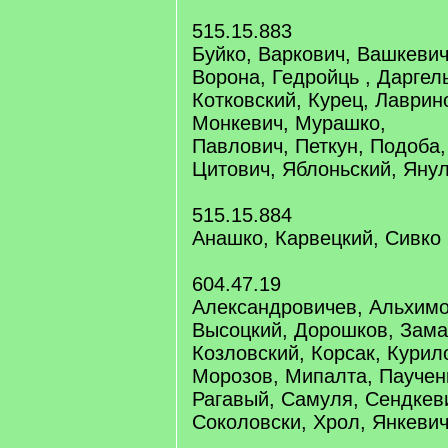
515.15.883
Буйко, Варкович, Вашкевич
Ворона, Гедройць , Даргел
Котковский, Курец, Лаврин
Монкевич, Мурашко,
Павлович, Петкун, Подоба,
Цитович, Яблоньский, Яну
515.15.884
Анашко, Карвецкий, Сивко
604.47.19
Александровичев, Альхимо
Высоцкий, Дорошков, Зама
Козловский, Корсак, Курило
Морозов, Мипалта, Паучен
Рагавый, Самуля, Сендкев
Соколовски, Хрол, Янкеви