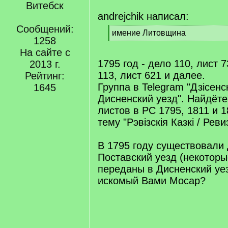
Витебск
andrejchik написал:
Сообщений:
[
имение Литовщина
1258
q
[
]
На сайте с
/
q
1795 год - дело 110, лист 
2013 г.
]
113, лист 621 и далее.
Рейтинг:
Группа в Telegram "Дзісенск
1645
Дисненский уезд". Найдёт
листов в РС 1795, 1811 и 1
тему "Рэвізскія Казкі / Реви
В 1795 году существовали
Поставский уезд (некотор
переданы в Дисненский уез
искомый Вами Мосар?