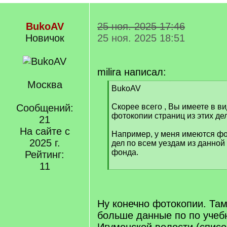
BukoAV
25 ноя. 2025 17:46
Новичок
25 ноя. 2025 18:51
milira написал:
Москва
[
BukoAV
q
]
Сообщений:
Скорее всего , Вы имеете в ви
фотокопии страниц из этих дел
21
На сайте с
Например, у меня имеются фо
2025 г.
дел по всем уездам из данной 
фонда.
Рейтинг:
11
[
/
q
]
Ну конечно фотокопии. Там
больше данные по по уче