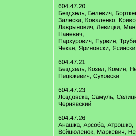
604.47.20
Бездзель, Белевич, Бортке
Залеска, Коваленко, Криво
Лаврынович, Левицки, Ман
Наневич,
Пархурович, Пурвин, Труби
Чекан, Яриновски, Ясински
604.47.21
Бездзель, Козел, Комин, Н
Пецюкевич, Суховски
604.47.23
Лоздовска, Самуль, Селицк
Чернявский
604.47.26
Анашка, Арсоба, Атрошко, 
Войцюленок, Маркевич, Не