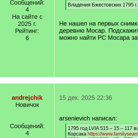
Сообщений:
[
Владения Бжестовских 1795 г.
4
q
[
]
На сайте с
/
q
Не нашел на первых снимк
2025 г.
]
деревню Мосар. Подскажит
Рейтинг:
можно найти РС Мосара за
6
andrejchik
15 дек. 2025 22:36
Новичок
arsenievich написал:
Сообщений:
[
1795 год LVIA 515 – 15 – 117 
4
q
Корсака
https://www.familysear