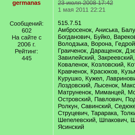
germanas
23 июля 2008 17:42
1 мая 2011 22:21
515.7.51
Сообщений:
Амбросенок, Аниська, Балу
602
Богданович, Буйко, Вареко
На сайте с
Володзька, Ворона, Гедрой
2006 г.
Граиченок, Даращенок, Дз
Рейтинг:
Завилейский, Закреевский,
445
Коваленок, Козловский, Ко
Кравченок, Красюков, Кузь
Курушко, Кужел, Лавринови
Лоздовский, Лысенок, Мак
Матруненок, Миманцей, Мо
Островский, Павлович, Под
Ролкун, Савинский, Седюке
Струцевич, Тарарака, Толк
Шепелевский, Шпакович, Щ
Ясинский