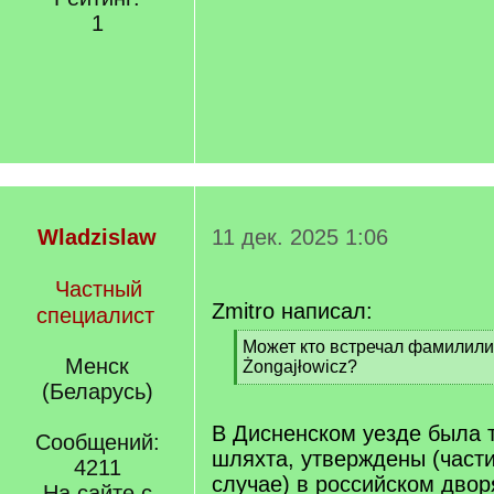
1
Wladzislaw
11 дек. 2025 1:06
Частный
Zmitro написал:
специалист
[
Может кто встречал фамил
Менск
q
Żongajłowicz?
]
[
(Беларусь)
/
q
В Дисненском уезде была 
Сообщений:
]
шляхта, утверждены (части
4211
случае) в российском двор
На сайте с