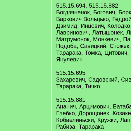
515.15.694, 515.15.882
Богдзяненок, Богович, Борк
Варкович Вольцько, Гедрой
Дзимид, Инцевич, Колодко,
Лавринович, Латышонек, Л
Матрумонок, Монкевич, Па
Подоба, Савицкий, Стожек,
Тарарака, Томка, Цитович,
Янулевич
515.15.695
Захаревич, Садовский, Сив
Тарарака, Тичко.
515.15.881
Ананич, Арцимович, Батаба
Глебко, Дорощонек, Козаке
Кобвелиньски, Кружки, Лап
Рабиза, Тарарака