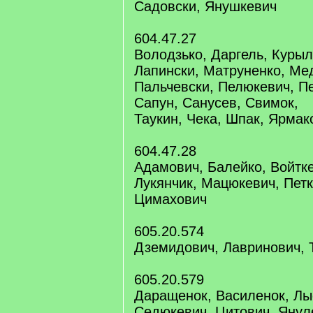
Садовски, Янушкевич
604.47.27
Володзько, Даргель, Куры
Лапински, Матруненко, Ме
Пальчевски, Пелюкевич, Пе
Сапун, Санусев, Свимок,
Таукин, Чека, Шпак, Ярмак
604.47.28
Адамович, Балейко, Войтке
Лукянчик, Мацюкевич, Петк
Цимахович
605.20.574
Дземидович, Лавринович, 
605.20.579
Даращенок, Василенок, Лы
Седюкевич, Цитович, Янул