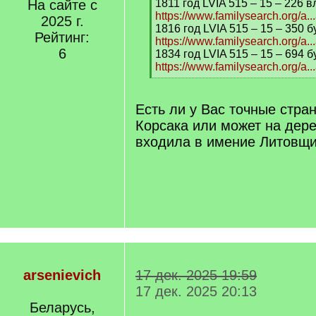
]
На сайте с
1811 год LVIA 515 – 15 – 226 
https://www.familysearch.org/a.
2025 г.
1816 год LVIA 515 – 15 – 350 б
Рейтинг:
https://www.familysearch.org/a.
6
1834 год LVIA 515 – 15 – 694 б
https://www.familysearch.org/a.
[
/
q
Есть ли у Вас точные стра
]
Корсака или может на дер
входила в имение Литовщ
arsenievich
17 дек. 2025 19:59
17 дек. 2025 20:13
Беларусь,