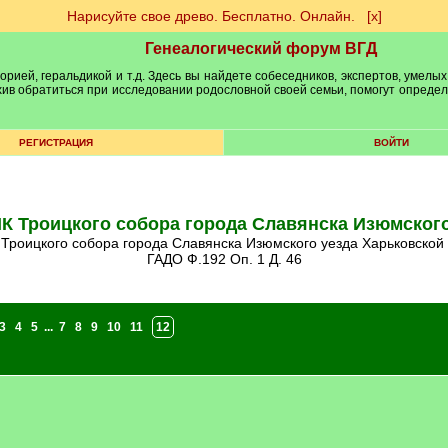
Нарисуйте свое древо. Бесплатно. Онлайн.
[х]
Генеалогический форум ВГД
рией, геральдикой и т.д. Здесь вы найдете собеседников, экспертов, умелых
рхив обратиться при исследовании родословной своей семьи, помогут опреде
РЕГИСТРАЦИЯ
ВОЙТИ
МК Троицкого собора города Славянска Изюмского
 Троицкого собора города Славянска Изюмского уезда Харьковской
ГАДО Ф.192 Оп. 1 Д. 46
3
4
5
...
7
8
9
10
11
12