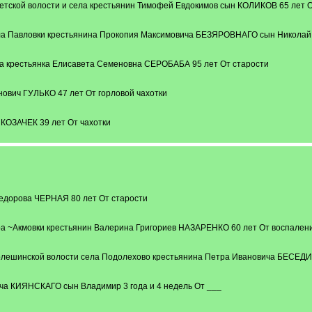
петской волости и села крестьянин Тимофей Евдокимов сын КОЛИКОВ 65 лет О
ела Павловки крестьянина Прокопия Максимовича БЕЗЯРОВНАГО сын Николай 
ла крестьянка Елисавета Семеновна СЕРОБАБА 95 лет От старости
ович ГУЛЬКО 47 лет От горловой чахотки
КОЗАЧЕК 39 лет От чахотки
Федорова ЧЕРНАЯ 80 лет От старости
ра ~Акмовки крестьянин Валерина Григориев НАЗАРЕНКО 60 лет От воспалени
долешинской волости села Подолехово крестьянина Петра Ивановича БЕСЕДИ
а КИЯНСКАГО сын Владимир 3 года и 4 недель От ___