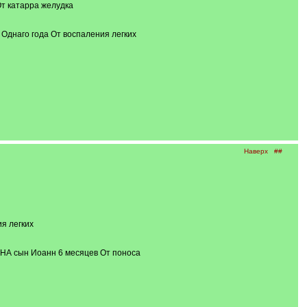
т катарра желудка
Однаго года От воспаления легких
Наверх
##
я легких
НА сын Иоанн 6 месяцев От поноса