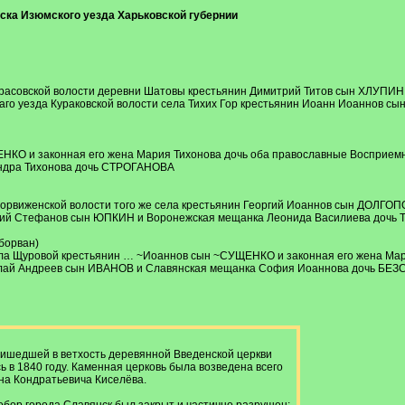
нска Изюмского уезда Харьковской губернии
Красовской волости деревни Шатовы крестьянин Димитрий Титов сын ХЛУПИН
аго уезда Кураковской волости села Тихих Гор крестьянин Иоанн Иоаннов 
КО и законная его жена Мария Тихонова дочь оба православные Восприемн
ндра Тихонова дочь СТРОГАНОВА
Сорвиженской волости того же села крестьянин Георгий Иоаннов сын ДОЛГОП
гий Стефанов сын ЮПКИН и Воронежская мещанка Леонида Василиева доч
борван)
ела Щуровой крестьянин … ~Иоаннов сын ~СУЩЕНКО и законная его жена Ма
олай Андреев сын ИВАНОВ и Славянская мещанка София Иоаннова дочь БЕ
ришедшей в ветхость деревянной Введенской церкви
сь в 1840 году. Каменная церковь была возведена всего
на Кондратьевича Киселёва.