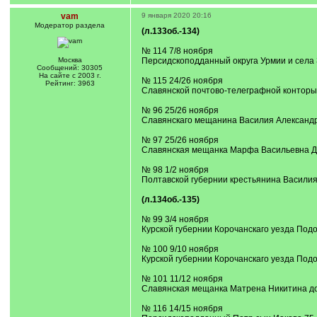
vam
9 января 2020 20:16
Модератор раздела
(л.133об.-134)
№ 114 7/8 ноября
Москва
Персидскоподданный округа Урмии и села
Сообщений: 30305
На сайте с 2003 г.
№ 115 24/26 ноября
Рейтинг: 3963
Славянской почтово-телеграфной конторы
№ 96 25/26 ноября
Славянскаго мещанина Василия Александ
№ 97 25/26 ноября
Славянская мещанка Марфа Васильевна Д
№ 98 1/2 ноября
Полтавской губернии крестьянина Васили
(л.134об.-135)
№ 99 3/4 ноября
Курской губернии Корочанскаго уезда Под
№ 100 9/10 ноября
Курской губернии Корочанскаго уезда Под
№ 101 11/12 ноября
Славянская мещанка Матрена Никитина д
№ 116 14/15 ноября