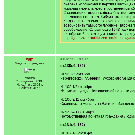
Спустя меньше чем столетие Троицкий с
снесена колокольня и верхняя часть це
команда сломала кресты, со звонницы с
С северной стороны собора был поставл
размещены кинозал, библиотека и спортз
Когда Славянск был захвачен фашистами
возобновить там богослужение. Так они 
освобождения Славянска в 1943 году цен
октябрьской революции полностью разр
http://gorlovka-eparhia.com.ua/hram-svyat
vam
8 января 2020 8:47
Модератор раздела
(л.130об.-131)
№ 92 1/2 октября
Москва
Черниговской губернии Глуховскаго уезда
Сообщений: 30305
На сайте с 2003 г.
№ 105 1/2 октября
Рейтинг: 3963
Изюмскаго уезда Николаевской волости д
№ 106 9/11 октября
Славянскаго мещанина Василия Иаковлев
№ 93 14/17 октября
Потомственная почетная гражданка Людм
(л.131об.-132)
№ 107 1/2 октября