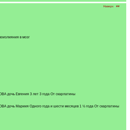
Наверх
##
оизлияния в мозг
А дочь Евгения 3 лет 3 года От скарлатины
ВА дочь Мариия Одного года и шести месяцев 1 ½ года От скарлатины