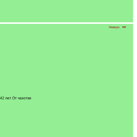
Наверх
##
2 лет От чахотки