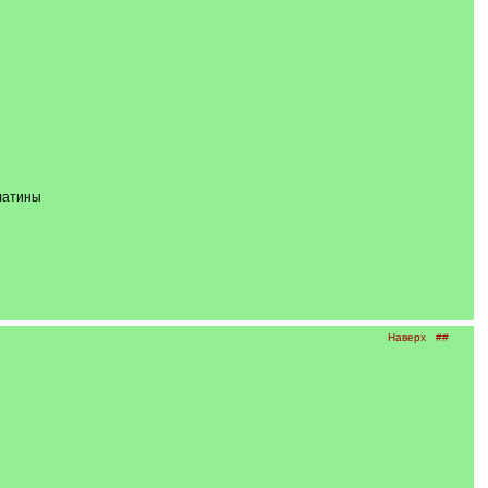
латины
Наверх
##