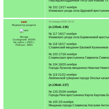
Персидскоподданный Петр сын Иакова 75 
№ 102 13/17 ноября
Изюмскаго уезда села Щуровой крестьяни
vam
10 января 2020 19:12
Модератор раздела
(л.135об.-136)
№ 117 16/17 ноября
Москва
Изюмскаго уезда села Барвенковой крест
Сообщений: 30305
На сайте с 2003 г.
№ 118 16/17 ноября
Рейтинг: 3963
Славянский мещанин Евсевей Калинников
№ 103 17/18 ноября
Славянскаго крестьянина Гавриила Симео
№ 104 18/20 ноября
Города Луганска мещанина Николая Никит
№ 119 21/22 ноября
Люблинской губернии города Ополья нача
(л.136об.-137)
№ 120 25/26 ноября
Города Риги крестьянина Карла Карлова Б
№ 105 2/3 ноября
Мещанка города Славянска Наталия Антон