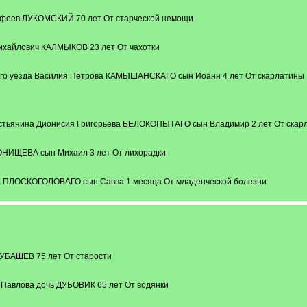
офеев ЛУКОМСКИЙ 70 лет От старческой немощи
ихайлович КАЛМЫКОВ 23 лет От чахотки
аго уезда Василия Петрова КАМЫШАНСКАГО сын Иоанн 4 лет От скарлатины
естьянина Дионисия Григорьева БЕЛОКОПЫТАГО сын Владимир 2 лет От скар
ОНИЩЕВА сын Михаил 3 лет От лихорадки
 ПЛОСКОГОЛОВАГО сын Савва 1 месяца От младенческой болезни
УБАШЕВ 75 лет От старости
 Павлова дочь ДУБОВИК 65 лет От водянки