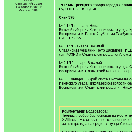
Москва
Сообщений: 30305
1917 МК Троицкого собора города Славя
На сайте с 2003 г.
ГАДО Ф.192 Оп. 1 Д. 46
Рейтинг: 3963
Скан 378
№ 1 14/15 января Нина
Вятской губернии Котельническаго уезда 
Восприемники: Вятской губернии Елабужск
СИЛЕНКОВА
№ 1 14/15 января Василий
Славянский мещанин Петр Василиев ТИЩЕН
сын КОЗИЙ и Славянская мещанка Алекса
№ 2 1/15 января Василий
Вятской губернии Котельническаго уезда 
Восприемники: Славянский мещанин Геор
№ 3 … января … (край листа в источнике о
Изюмскаго уезда Николаевской волости с
Восприемники: Славянский мещанин Ник
Комментарий модератора:
Троицкий собор был основан на месте п
XVIII века. Его строительство завершило
за четыре года на средства купца Стефа