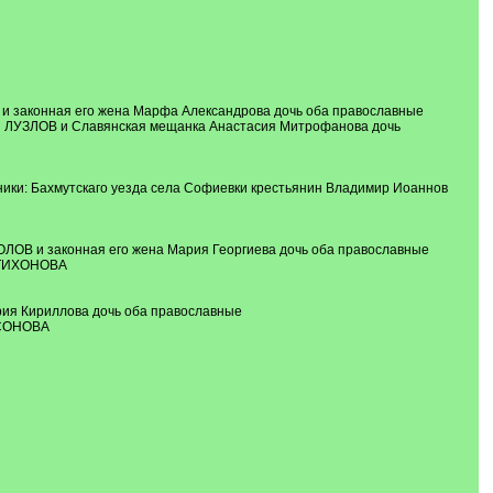
 и законная его жена Марфа Александрова дочь оба православные
сын ЛУЗЛОВ и Славянская мещанка Анастасия Митрофанова дочь
ики: Бахмутскаго уезда села Софиевки крестьянин Владимир Иоаннов
ОЛОВ и законная его жена Мария Георгиева дочь оба православные
ь ТИХОНОВА
рия Кириллова дочь оба православные
ЗСОНОВА