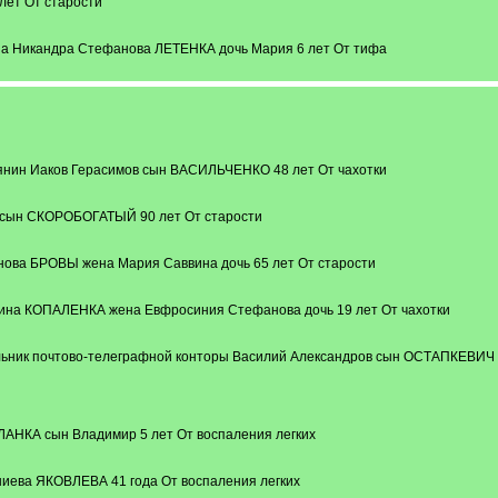
лет От старости
на Никандра Стефанова ЛЕТЕНКА дочь Мария 6 лет От тифа
ьянин Иаков Герасимов сын ВАСИЛЬЧЕНКО 48 лет От чахотки
 сын СКОРОБОГАТЫЙ 90 лет От старости
нова БРОВЫ жена Мария Саввина дочь 65 лет От старости
ина КОПАЛЕНКА жена Евфросиния Стефанова дочь 19 лет От чахотки
льник почтово-телеграфной конторы Василий Александров сын ОСТАПКЕВИЧ 4
ЛАНКА сын Владимир 5 лет От воспаления легких
иева ЯКОВЛЕВА 41 года От воспаления легких