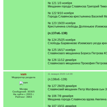
№ 121 1/3 ноября
Мещанин города Славянска Григорий Тим
№ 122 9/10 ноября
Города Славянска крестьянина Василий М
№ 123 19/20 ноября
Крестьянина слободы Долгенькое Изюмск
(л.137об.-138)
№ 124 25/25 ноября
Слободы Барвенково Изюмскаго уезда кр
№ 125 16/17 ноября
Славянскаго мещанина Бориса Петрова К
№ 126 11/12 декабря
Славянскаго мещанина Прокофия Петрова
vam
11 января 2020 14:08
Модератор раздела
(л.138об.-139)
№ 127 28/29 декабря
Москва
Славянский мещанин Петр Матфеев сын З
Сообщений: 30305
На сайте с 2003 г.
№ 106 7/9 декабря
Рейтинг: 3963
Мещанка города Славянска вдова Акилина
№ 107 10/11 декабря