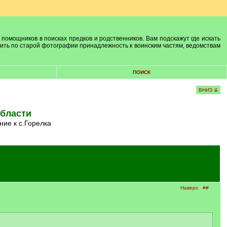
 помощников в поисках предков и родственников. Вам подскажут где искать
лить по старой фотографии принадлежность к воинским частям, ведомствам
ПОИСК
ВНИЗ ⇊
области
ие к с.Горелка
Наверх
##