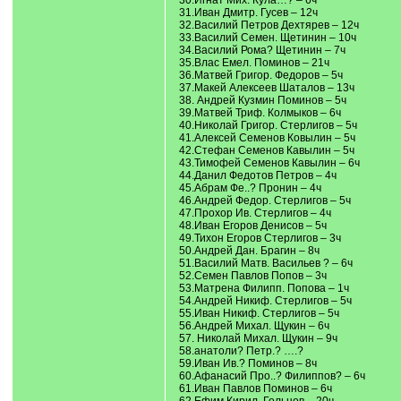
30.Игнат Мих. Кула…? – 6ч
31.Иван Дмитр. Гусев – 12ч
32.Василий Петров Дехтярев – 12ч
33.Василий Семен. Щетинин – 10ч
34.Василий Рома? Щетинин – 7ч
35.Влас Емел. Поминов – 21ч
36.Матвей Григор. Федоров – 5ч
37.Макей Алексеев Шаталов – 13ч
38. Андрей Кузмин Поминов – 5ч
39.Матвей Триф. Колмыков – 6ч
40.Николай Григор. Стерлигов – 5ч
41.Алексей Семенов Ковылин – 5ч
42.Стефан Семенов Кавылин – 5ч
43.Тимофей Семенов Кавылин – 6ч
44.Данил Федотов Петров – 4ч
45.Абрам Фе..? Пронин – 4ч
46.Андрей Федор. Стерлигов – 5ч
47.Прохор Ив. Стерлигов – 4ч
48.Иван Егоров Денисов – 5ч
49.Тихон Егоров Стерлигов – 3ч
50.Андрей Дан. Брагин – 8ч
51.Василий Матв. Васильев ? – 6ч
52.Семен Павлов Попов – 3ч
53.Матрена Филипп. Попова – 1ч
54.Андрей Никиф. Стерлигов – 5ч
55.Иван Никиф. Стерлигов – 5ч
56.Андрей Михал. Щукин – 6ч
57. Николай Михал. Щукин – 9ч
58.анатоли? Петр.? ….?
59.Иван Ив.? Поминов – 8ч
60.Афанасий Про..? Филиппов? – 6ч
61.Иван Павлов Поминов – 6ч