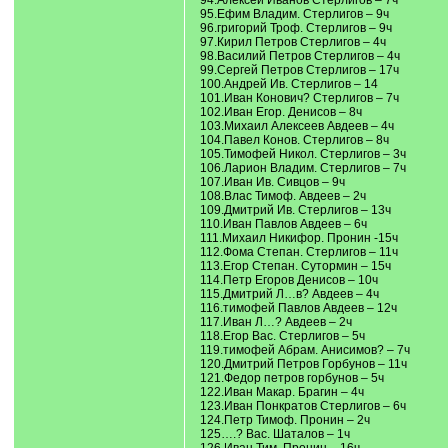
94.Алексей Иванов Стерлигов – 7ч
95.Ефим Владим. Стерлигов – 9ч
96.григорий Троф. Стерлигов – 9ч
97.Кирил Петров Стерлигов – 4ч
98.Василий Петров Стерлигов – 4ч
99.Сергей Петров Стерлигов – 17ч
100.Андрей Ив. Стерлигов – 14
101.Иван Конович? Стерлигов – 7ч
102.Иван Егор. Денисов – 8ч
103.Михаил Алексеев Авдеев – 4ч
104.Павел Конов. Стерлигов – 8ч
105.Тимофей Никол. Стерлигов – 3ч
106.Ларион Владим. Стерлигов – 7ч
107.Иван Ив. Сивцов – 9ч
108.Влас Тимоф. Авдеев – 2ч
109.Дмитрий Ив. Стерлигов – 13ч
110.Иван Павлов Авдеев – 6ч
111.Михаил Никифор. Пронин -15ч
112.Фома Степан. Стерлигов – 11ч
113.Егор Степан. Сутормин – 15ч
114.Петр Егоров Денисов – 10ч
115.Дмитрий Л…в? Авдеев – 4ч
116.тимофей Павлов Авдеев – 12ч
117.Иван Л…? Авдеев – 2ч
118.Егор Вас. Стерлигов – 5ч
119.тимофей Абрам. Анисимов? – 7ч
120.Дмитрий Петров Горбунов – 11ч
121.Федор петров горбунов – 5ч
122.Иван Макар. Брагин – 4ч
123.Иван Понкратов Стерлигов – 6ч
124.Петр Тимоф. Пронин – 2ч
125….? Вас. Шаталов – 1ч