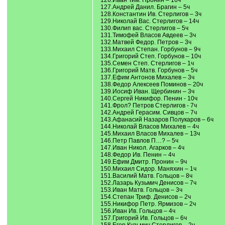
126.Иван Тим. Пронин – 16ч
127.Андрей Данил. Брагин – 5ч
128.Константин Ив. Стерлигов – 3ч
129.Николай Вас. Стерлигов – 14ч
130.Филип вас. Стерлигов – 5ч
131.Тимофей Власов Авдеев – 3ч
132.Матвей Федор. Петров – 3ч
133.Михаил Степан. Горбунов – 9ч
134.Григорий Степ. Горбунов – 10ч
135.Семен Степ. Стерлигов – 1ч
136.Григорий Матв. Горбунов – 5ч
137.Ефим Антонов Михалев – 3ч
138.Федор Алексеев Поминов – 20ч
139.Иосиф Иван. Щербинин – 3ч
140.Сергей Никифор. Пенин - 10ч
141.Фрол? Петров Стерлигов - 7ч
142.Андрей Герасим. Сивцов – 7ч
143.Афанасий Назаров Полукаров – 6ч
144.Николай Власов Михалев – 4ч
145.Михаил Власов Михалев – 13ч
146.Петр Павлов П…? – 5ч
147.Иван Никол. Агарков – 4ч
148.Федор Ив. Пенин – 4ч
149.Ефим Дмитр. Пронин – 9ч
150.Михаил Сидор. Маняхин – 1ч
151.Василий Матв. Гольцов – 8ч
152.Лазарь Кузьмич Денисов – 7ч
153.Иван Матв. Гольцов – 3ч
154.Степан Триф. Денисов – 2ч
155.Никифор Петр. Ярмизов – 2ч
156.Иван Ив. Гольцов – 4ч
157.Григорий Ив. Гольцов – 6ч