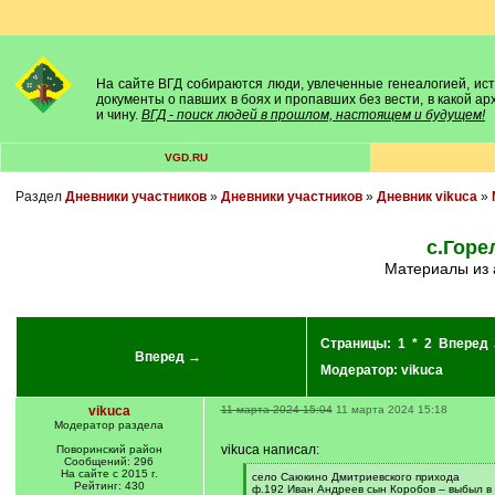
На сайте ВГД собираются люди, увлеченные генеалогией, исто
документы о павших в боях и пропавших без вести, в какой а
и чину.
ВГД - поиск людей в прошлом, настоящем и будущем!
VGD.RU
Раздел
Дневники участников
»
Дневники участников
»
Дневник vikuca
»
с.Горе
Материалы из
Страницы:
1
*
2
Вперед
Вперед →
Модератор:
vikuca
vikuca
11 марта 2024 15:04
11 марта 2024 15:18
Модератор раздела
vikuca написал:
Поворинский район
Сообщений: 296
На сайте с 2015 г.
[
село Саюкино Дмитриевского прихода
Рейтинг: 430
q
ф.192 Иван Андреев сын Коробов – выбыл в 1