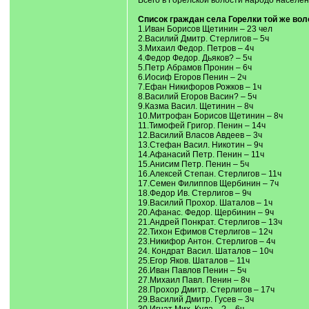
Всего в Горелской волости народо населен
Список граждан села Горелки той же воло
1.Иван Борисов Щетинин – 23 чел
2.Василий Дмитр. Стерлигов – 5ч
3.Михаил Федор. Петров – 4ч
4.Федор Федор. Дьяков? – 5ч
5.Петр Абрамов Пронин – 6ч
6.Иосиф Егоров Пенин – 2ч
7.Ефан Никифоров Рожков – 1ч
8.Василий Егоров Васин? – 5ч
9.Казма Васил. Щетинин – 8ч
10.Митрофан Борисов Щетинин – 8ч
11.Тимофей Григор. Пенин – 14ч
12.Василий Власов Авдеев – 3ч
13.Стефан Васил. Никотин – 9ч
14.Афанасий Петр. Пенин – 11ч
15.Анисим Петр. Пенин – 5ч
16.Алексей Степан. Стерлигов – 11ч
17.Семен Филиппов Щербинин – 7ч
18.Федор Ив. Стерлигов – 9ч
19.Василий Прохор. Шаталов – 1ч
20.Афанас. Федор. Щербинин – 9ч
21.Андрей Понкрат. Стерлигов – 13ч
22.Тихон Ефимов Стерлигов – 12ч
23.Никифор Антон. Стерлигов – 4ч
24. Кондрат Васил. Шаталов – 10ч
25.Егор Яков. Шаталов – 11ч
26.Иван Павлов Пенин – 5ч
27.Михаил Павл. Пенин – 8ч
28.Прохор Дмитр. Стерлигов – 17ч
29.Василий Дмитр. Гусев – 3ч