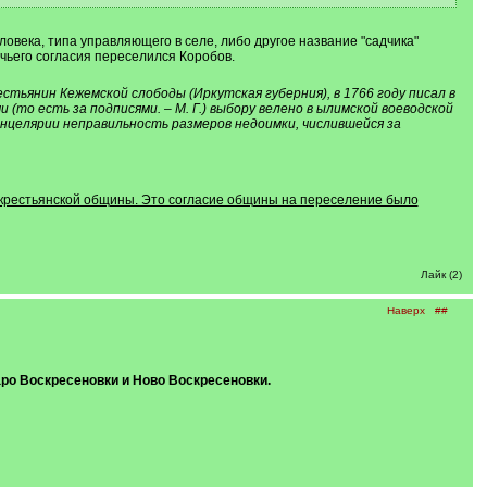
еловека, типа управляющего в селе, либо другое название "садчика"
чьего согласия переселился Коробов.
тьянин Кежемской слободы (Иркутская губерния), в 1766 году писал в
 (то есть за подписями. – М. Г.) выбору велено в ылимской воеводской
нцелярии неправильность размеров недоимки, числившейся за
ов крестьянской общины. Это согласие общины на переселение было
Лайк (2)
Наверх
##
аро Воскресеновки и Ново Воскресеновки.