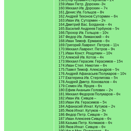
158.Егор Кузьмич Стерлигов – 2ч
159.Иван Петр. Дорохин -3ч
160.Михаил Ив. Дорохин – 7ч
161.Денис Ив. Гольцов – 8ч
162.Андрей Тихонов Сутормин – 6ч
163.Иван Ив. Сутормин – 2ч
164.Дмитрий Вас. Богданов – 4ч
165.Василий Андреев Горбунов – 5ч
166.Прохор Ив. Гольцов – 10ч
167.Федор Ив. Лиманский – 4ч
168.Иван Тимоф. Ермаков – 6ч
169.Григорий Лаврент. Петров – 11ч
170.Михаил Лаврент. Петров – 9ч
171.Иван Конст. Рощупкин – 10ч
172.Алексей Ив. Котов – 4ч
173.Михаил Герасим. Герасимов – 15ч
174.Иван Степ. Никотин – 6ч
175.Павел Тимоф. Александров – 5ч
176.Андрей Афанасьев Полукаров – 10ч
177.Екатерина Ив. Стерлигова – 5ч
178.Андрей Дмитр. Коновалов – 4ч
179.Семен Ив. Ярцев – 6ч
180.Ефим Ананьин Головин – 2ч
181.Михаил Федоров Полукаров – 6ч
182.Иван Ив. Сивцов –
183.Иван Ив. Герасимов – 5ч
184.Афанасий Игнат. Кутуков – 2ч
185.Яков Игнат. Кутуков – 3ч
186.Федор Петр. Сивцов – 3ч
187.Иван Алексеев Сивцов – 6ч
188.Казьма Петр. Колмаков – 6ч
189.Яков Игнат. Сивцов – 6ч