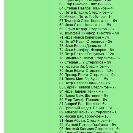
62.Ефим Кирил. Гольцов – 20ч
63.Егор Никонор. Никотин – 9ч
64.Степан Павлов Поминов – 4ч
65.Петр Владим. Стерлигов – 5ч
66.Михаил Петр. Горбунов – 1ч
67.Тимофей Степ. Коновалов – 9ч
68.Иван Стеф. Коновалов – 5ч
69. Ефим Федор. Стерлигов – 3ч
70.Тимофей Никонор. Никотин – 9ч
71.Яков Ионов Копейкин – 7ч
72.Петр? Иван. Стерлигов – 2ч
73.Илья Егоров Денисов – 3ч
74.Илья Никифор. Федоров – 6ч
75.Петр Петров Рощупкин – 12ч
76.Владимир Никол. Стерлигов – 3ч
77.Стефан …? Стерлигов – 9ч
78.Герасим Ив. Стерлигов – 6ч
79.Иван Ефим. Стерлигов – 12ч
80.Прохор Ефим. Стерлигов – 9ч
81.Павел Мих. Горбунов – 5ч
82.Петр Павлов Поминов – 8ч
83.Сергей Павлов Стерлигов – 7ч
84.Яков Павлов Пенин – 7ч
85.Павел Сем. Щетинин – 9ч
86.Егор Тимоф. Пронин – 8ч
87.Андрей Вас. Щеглов – 6ч
88.Григорий Федот. Пенин – 1ч
89.Алексей Конан.? Стерлигов – 6
90.Иосиф Вас. Горбунов – 10ч
91.Иван Абрам. Стерлигов – 8ч
92. Матвей Петров Горбунов – 9ч
93.Николай Козьмич Стерлигов – 6ч