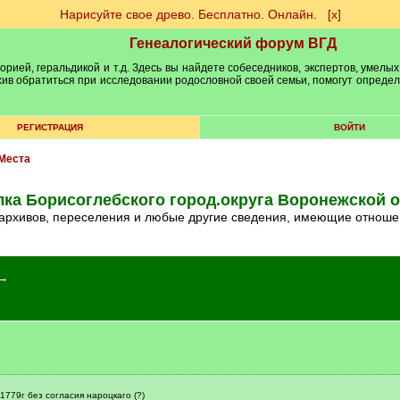
Нарисуйте свое древо. Бесплатно. Онлайн.
[х]
Генеалогический форум ВГД
рией, геральдикой и т.д. Здесь вы найдете собеседников, экспертов, умелых
рхив обратиться при исследовании родословной своей семьи, помогут опреде
РЕГИСТРАЦИЯ
ВОЙТИ
Места
лка Борисоглебского город.округа Воронежской 
 архивов, переселения и любые другие сведения, имеющие отношен
 →
779г без согласия нароцкаго (?)