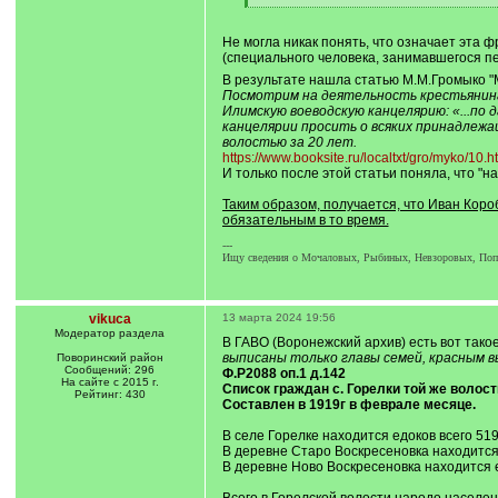
]
[
/
q
Не могла никак понять, что означает эта ф
]
(специального человека, занимавшегося пе
В результате нашла статью М.М.Громыко "Ми
Посмотрим на деятельность крестьянина-г
Илимскую воеводскую канцелярию: «...по д
канцелярии просить о всяких принадлеж
волостью за 20 лет.
https://www.booksite.ru/localtxt/gro/myko/10.h
И только после этой статьи поняла, что "н
Таким образом, получается, что Иван Коро
обязательным в то время.
---
Ищу сведения о Мочаловых, Рыбиных, Невзоровых, Попов
vikuca
13 марта 2024 19:56
Модератор раздела
В ГАВО (Воронежский архив) есть вот такое
выписаны только главы семей, красным 
Поворинский район
Сообщений: 296
Ф.Р2088 оп.1 д.142
На сайте с 2015 г.
Список граждан с. Горелки той же волос
Рейтинг: 430
Составлен в 1919г в феврале месяце.
В селе Горелке находится едоков всего 519
В деревне Старо Воскресеновка находится 
В деревне Ново Воскресеновка находится е