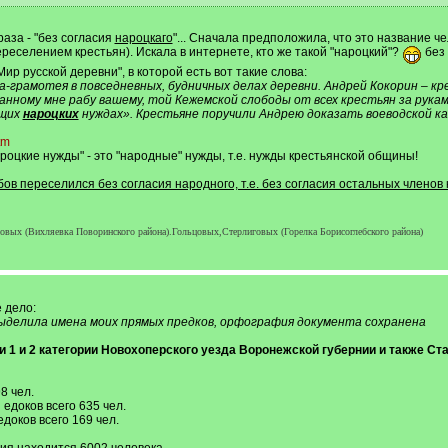
раза - "без согласия
нароцкаго
"... Сначала предположила, что это название ч
реселением крестьян). Искала в интернете, кто же такой "нароцкий"?
без 
р русской деревни", в которой есть вот такие слова:
рамотея в повседневных, будничных делах деревни. Андрей Кокорин – крес
анному мне рабу вашему, той Кежемской слободы от всех крестьян за руками
ащих
нароцких
нуждах». Крестьяне поручили Андрею доказать воеводской ка
tm
ароцкие нужды" - это "народные" нужды, т.е. нужды крестьянской общины!
бов переселился без согласия народного, т.е. без согласия остальных член
ых (Вихляевка Поворинского района).Гольцовых,Стерлиговых (Горелка Борисоглебского района)
 дело:
выделила имена моих прямых предков, орфография документа сохранена
ти 1 и 2 категории Новохоперского уезда Воронежской губернии и также Ст
8 чел.
едоков всего 635 чел.
доков всего 169 чел.