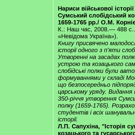
Нариси військової історії
Сумський слобідський ко
1659-1765 рр./ О.М. Корні
К.: Наш час, 2008.— 488 с.
«Невідома Україна»).
Книгу присвячено малодосл
історії одного з п'яти слоб
Утворенні на засадах пол
устрою та козацького сам
слобідські полки були ав
формуваннями у складі Мос
що безпосередньо підпоря
царському уряду. Видання 
350-річчя утворення Сумс
полку (1659-1765). Розрахо
студентів і всіх шанувальн
історії.
Л.П. Сапухіна, "Історія с
козацького та гусарського