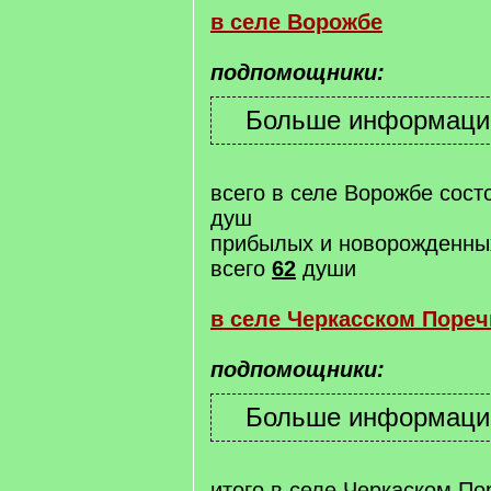
в селе Ворожбе
подпомощники:
всего в селе Ворожбе сос
душ
прибылых и новорожденн
всего
62
души
в селе Черкасском Поре
подпомощники:
итого в селе Черкаском П