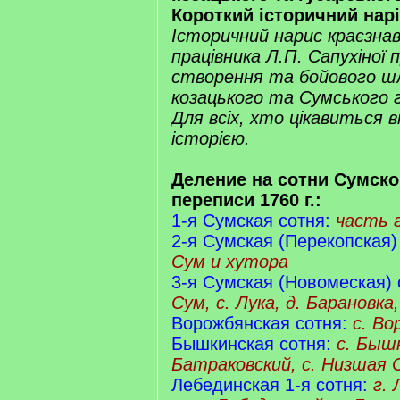
Короткий історичний нарі
Історичний нарис краєзна
працівника Л.П. Сапухіної 
створення та бойового ш
козацького та Сумського г
Для всіх, хто цікавиться 
історією.
Деление на сотни Сумско
переписи 1760 г.:
1-я Сумская сотня:
часть 
2-я Сумская (Перекопская)
Сум и хутора
3-я Сумская (Новомеская) 
Сум, с. Лука, д. Барановка
Ворожбянская сотня:
с. Во
Бышкинская сотня:
с. Быш
Батраковский, с. Низшая
Лебединская 1-я сотня:
г. 