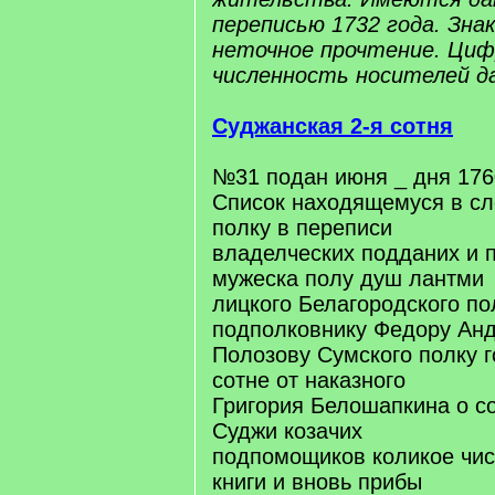
переписью 1732 года. Знак 
неточное прочтение. Цифр
численность носителей д
Суджанская 2-я сотня
№31 подан июня _ дня 176
Список находящемуся в с
полку в переписи
владелческих подданих и
мужеска полу душ лантми
лицкого Белагородского по
подполковнику Федору Ан
Полозову Сумского полку 
сотне от наказного
Григория Белошапкина о с
Суджи козачих
подпомощиков коликое чис
книги и вновь прибы