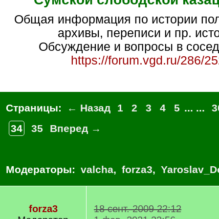
Общая информация по истории полка, ссылки на
архивы, переписи и пр. ист
Обсуждение и вопросы в сосед
https://forum.vgd.ru/286/2
Страницы:
← Назад
1
2
3
4
5
... ...
3
34
35
Вперед →
Модераторы:
valcha
,
forza3
,
Yaroslav_D
forza3
18 сент. 2009 22:12