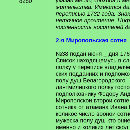
указан месяц прихода и 
8280
жительства. Имеются дан
переписью 1732 года. Знак 
неточное прочтение. Цифр
численность носителей д
2-я Миропольская сотня
№38 подан июня _ дня 176
Список находящемусь в с
полку у переписе владелч
ских подданних и подпомо
полу душ Белагородского
лантмилицкого полку госп
подполковнику Федору Ан
Мирополскои второи сотне
сотника от атамана Ивана
коликое число воонои сот
мужеска полу душ кто они
именно и коликих лет скол