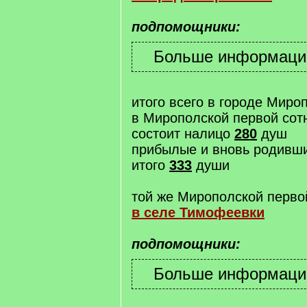
подпомощники:
итого всего в городе Миро
в Мирополской первой сот
состоит налицо
280
душ
прибылые и вновь родивш
итого
333
души
той же Мирополской перво
в селе Тимофеевки
подпомощники: