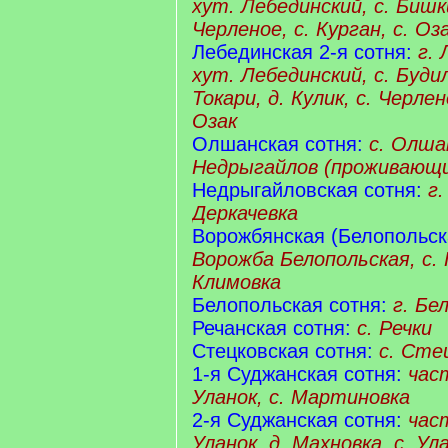
хут. Лебединский, с. Бишки
Черленое, с. Курган, с. Оз
Лебединская 2-я сотня:
г. 
хут. Лебединский, с. Будил
Токари, д. Кулик, с. Черлен
Озак
Олшанская сотня:
с. Олшан
Недрыгайлов (проживающи
Недрыгайловская сотня:
г.
Деркачевка
Ворожбянская (Белопольска
Ворожба Белопольская, с. 
Климовка
Белопольская сотня:
г. Бе
Речанская сотня:
с. Речки
Стецковская сотня:
с. Сте
1-я Суджанская сотня:
част
Уланок, с. Мартиновка
2-я Суджанская сотня:
част
Уланок, д. Махновка, с. Ула