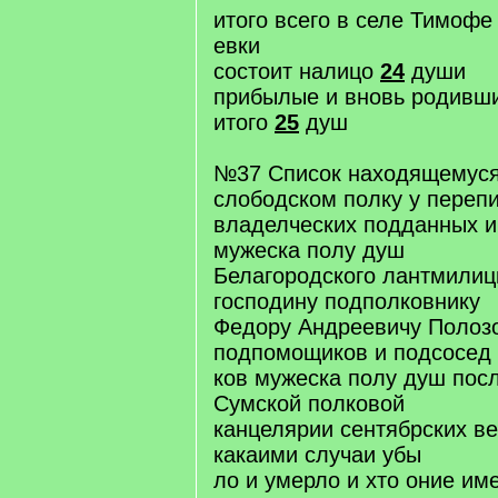
итого всего в селе Тимофе
евки
состоит налицо
24
души
прибылые и вновь родивш
итого
25
душ
№37 Список находящемуся
слободском полку у переп
владелческих подданных 
мужеска полу душ
Белагородского лантмилиц
господину подполковнику
Федору Андреевичу Полозо
подпомощиков и подсосед
ков мужеска полу душ пос
Сумской полковой
канцелярии сентябрских ве
какаими случаи убы
ло и умерло и хто оние им