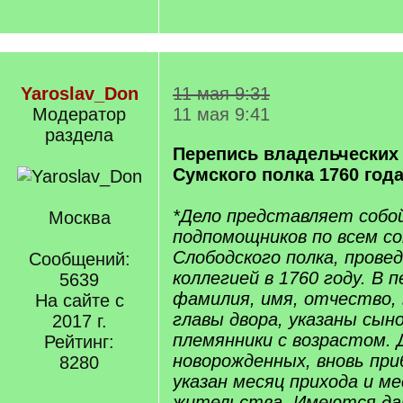
Yaroslav_Don
11 мая 9:31
Модератор
11 мая 9:41
раздела
Перепись владельческих
Сумского полка 1760 год
*Дело представляет собо
Москва
подпомощников по всем с
Слободского полка, прове
Сообщений:
коллегией в 1760 году. В 
5639
фамилия, имя, отчество,
На сайте с
главы двора, указаны сын
2017 г.
племянники с возрастом. 
Рейтинг:
новорожденных, вновь пр
8280
указан месяц прихода и 
жительства. Имеются дан