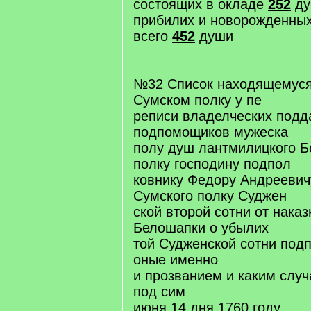
состоящих в окладе
252
ду
прибилих и новорожденны
всего
452
души
№32 Список находящемуся
Сумском полку у пе
реписи владелческих подд
подпомощиков мужеска
полу душ лантмилицкого Б
полку господину подпол
ковнику Федору Андреевич
Сумского полку Суджен
ской второй сотни от наказ
Белошапки о убылих
той Судженской сотни под
оные именно
и прозванием и каким слу
под сим
июня 14 дня 1760 году