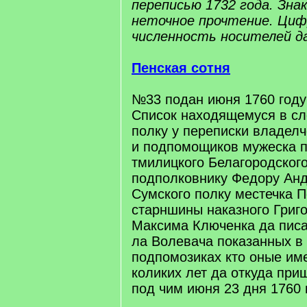
переписью 1732 года. Знак 
неточное прочтение. Цифр
численность носителей д
Пенская сотня
№33 подан июня 1760 году
Список находящемуся в с
полку у переписки владел
и подпомощиков мужеска 
тмилицкого Белагородского
подполковнику Федору Ан
Сумского полку местечка П
старншины наказного Григ
Максима Ключенка да пис
ла Волевача показанных в 
подпомозиках кто оные им
коликих лет да откуда при
под чим июня 23 дня 1760 