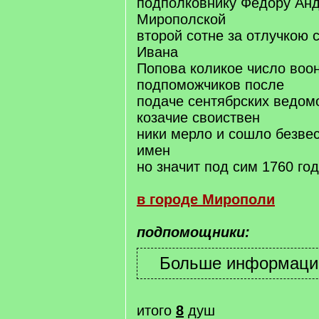
подполковнику Федору Ан
Мирополской
второй сотне за отлучкою 
Ивана
Попова коликое число воо
подпоможчиков после
подаче сентябрских ведом
козачие своиствен
ники мерло и сошло безвес
имен
но значит под сим 1760 го
в городе Мирополи
подпомощники:
итого
8
душ