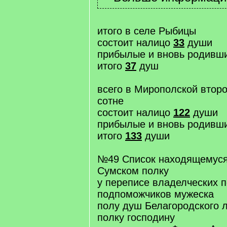
итого в селе Рыбицы
состоит налицо
33
души
прибылые и вновь родивш
итого
37
душ
всего в Мирополской втор
сотне
состоит налицо
122
души
прибылые и вновь родивш
итого
133
души
№49 Список находящемуся
Сумском полку
у переписе владелческих 
подпоможчиков мужеска
полу душ Белагородского 
полку господину