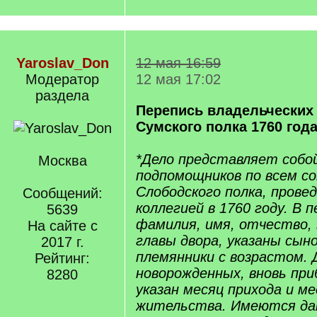
Yaroslav_Don
12 мая 16:59
Модератор
12 мая 17:02
раздела
Перепись владельческих
Сумского полка 1760 год
*Дело представляет собо
Москва
подпомощников по всем с
Слободского полка, прове
Сообщений:
коллегией в 1760 году. В 
5639
фамилия, имя, отчество,
На сайте с
главы двора, указаны сын
2017 г.
племянники с возрастом. 
Рейтинг:
новорожденных, вновь пр
8280
указан месяц прихода и 
жительства. Имеются дан