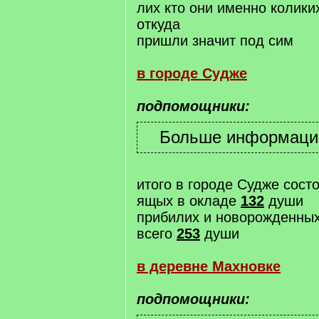
лих кто они именно колики
откуда
пришли значит под сим
в городе Судже
подпомощники:
итого в городе Судже сост
ящых в окладе
132
души
прибилих и новорожденны
всего
253
души
в деревне Махновке
подпомощники: