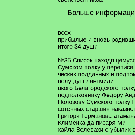
всех
прибылые и вновь родивш
итого
34
души
№35 Список находящемуся
Сумском полку у переписе
ческих подданных и подпо
полу душ лантмили
цкого Белагородского полк
подполковнику Федору Ан
Полозову Сумского полку П
сотенных старшин наказно
Григоря Германова атаман
Клименка да писаря Ми
хайла Волевахи о убылих 