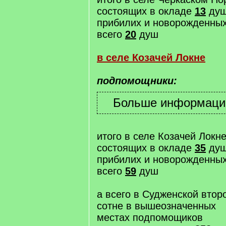
состоящих в окладе
13
ду
прибилих и новорожденны
всего
20
душ
в селе Козачей Локне
подпомощники:
итого в селе Козачей Локн
состоящих в окладе
35
ду
прибилих и новорожденны
всего
59
душ
а всего в Судженской втор
сотне в вышеозначенных
местах подпомощиков