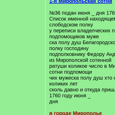
1-я Миропольская сотня
№36 подан июня _ дня 176
Список именной находяще
слободском полку
у переписи владелческих 
подпомощиков муже
ска полу душ Белагородск
полку господину
подполковнику Федору Ан
из Мирополской сотенной
ратуши коликое число в М
сотни подпомощи
чих мужеска полу душ хто 
коликих лет
сколь давно и откуда приш
1760 году июня _
дня
в городе Мирополье