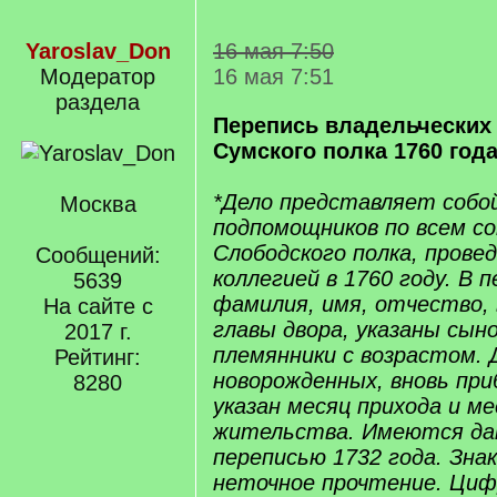
Yaroslav_Don
16 мая 7:50
Модератор
16 мая 7:51
раздела
Перепись владельческих
Сумского полка 1760 год
*Дело представляет собо
Москва
подпомощников по всем с
Слободского полка, прове
Сообщений:
коллегией в 1760 году. В 
5639
фамилия, имя, отчество,
На сайте с
главы двора, указаны сын
2017 г.
племянники с возрастом. 
Рейтинг:
новорожденных, вновь пр
8280
указан месяц прихода и 
жительства. Имеются дан
переписью 1732 года. Знак 
неточное прочтение. Цифр