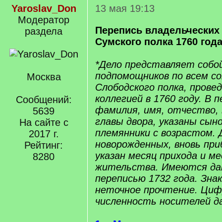
Yaroslav_Don
13 мая 19:13
Модератор
Перепись владельческих
раздела
Сумского полка 1760 год
*Дело представляет собо
подпомощников по всем с
Москва
Слободского полка, прове
коллегией в 1760 году. В 
Сообщений:
фамилия, имя, отчество,
5639
главы двора, указаны сын
На сайте с
племянники с возрастом. 
2017 г.
новорожденных, вновь пр
Рейтинг:
указан месяц прихода и 
8280
жительства. Имеются дан
переписью 1732 года. Знак 
неточное прочтение. Цифр
численность носителей д