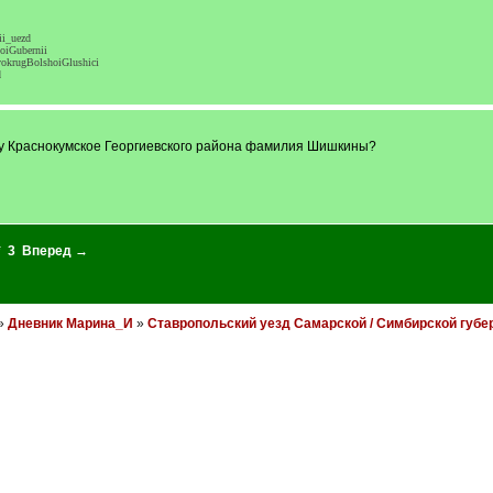
ii_uezd
oiGubernii
vokrugBolshoiGlushici
d
лу Краснокумское Георгиевского района фамилия Шишкины?
*
3
Вперед →
»
Дневник Марина_И
»
Ставропольский уезд Самарской / Симбирской губе