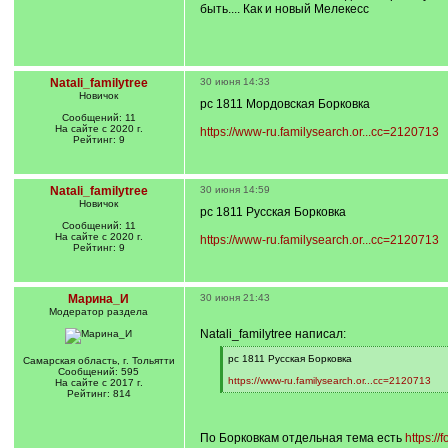
быть.... Как и новый Мелекесс
Natali_familytree
30 июня 14:33
Новичок
рс 1811 Мордовская Борковка
Сообщений: 11
На сайте с 2020 г.
https://www-ru.familysearch.or...cc=2120713
Рейтинг: 9
Natali_familytree
30 июня 14:59
Новичок
рс 1811 Русская Борковка
Сообщений: 11
На сайте с 2020 г.
https://www-ru.familysearch.or...cc=2120713
Рейтинг: 9
Марина_И
30 июня 21:43
Модератор раздела
Natali_familytree написал:
[
рс 1811 Русская Борковка
Самарская область, г. Тольятти
q
Сообщений: 595
]
https://www-ru.familysearch.or...cc=2120713
На сайте с 2017 г.
[
Рейтинг: 814
/
q
]
По Борковкам отдельная тема есть
https:/