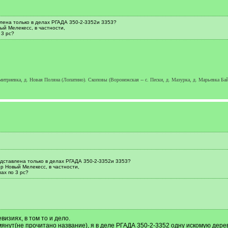
влена только в делах РГАДА 350-2-3352и 3353?
ый Мелекесс, в частности,
 3 рс?
итриевка, д. Новая Поляна (Лопатино). Скоповы (Воронежская -- с. Пески, д. Мазурка, д. Марьевка Бай
редставлена только в делах РГАДА 350-2-3352и 3353?
р Новый Мелекесс, в частности,
ах по 3 рс?
визиях, в том то и дело.
мянут(не прочитано название), я в деле РГАДА 350-2-3352 одну искомую дер