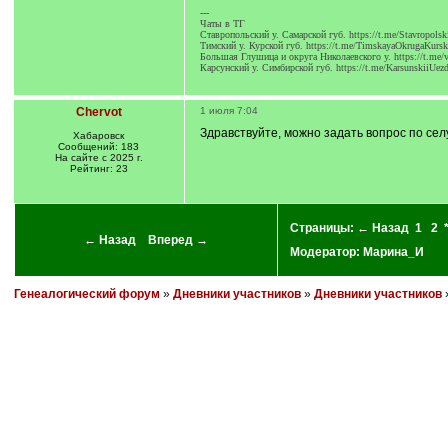
---
Чаты в ТГ
Ставропольский у. Самарской губ. https://t.me/Stavropolsk
Тимский у. Курской губ. https://t.me/TimskayaOkrugaKursk
Большая Глушица и округа Николаевского у. https://t.me/
Карсунский у. Симбирской губ. https://t.me/KarsunskiiUez
Chervot
1 июля 7:04
Здравствуйте, можно задать вопрос по се
Хабаровск
Сообщений: 183
На сайте с 2025 г.
Рейтинг: 23
Страницы:
← Назад
1
2
← Назад
Вперед →
Модератор:
Марина_И
Генеалогический форум
»
Дневники участников
»
Дневники участников