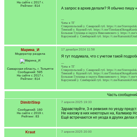
]
/
На сайте с 2017 г.
q
Рейтинг: 814
А запрос в архив делали? Я обычно пишу 
]
---
Чаты в ТГ
Ставропольский у. Самарской губ. https://t.me/Stavropolsk
Тимский у. Курской губ. https://t.me/TimskayaOkrugaKursk
Большая Глушица и округа Николаевского у. https://t.me/
Карсунский у. Симбирской губ. https://t.me/KarsunskiiUez
Марина_И
17 декабря 2024 11:58
Модератор раздела
Я тут подумала, что с учетом такой подро
---
Чаты в ТГ
Самарская область, г. Тольятти
Ставропольский у. Самарской губ. https://t.me/Stavropolsk
Сообщений: 595
Тимский у. Курской губ. https://t.me/TimskayaOkrugaKursk
На сайте с 2017 г.
Большая Глушица и округа Николаевского у. https://t.me/
Рейтинг: 814
Карсунский у. Симбирской губ. https://t.me/KarsunskiiUez
Часть сообщений
DimitriStep
7 апреля 2025 19:33
Здравствуйте, 3-я ревизия по уезду предс
Сообщений: 160
Не нахожу в них некоторых на, Калмаюр Но
На сайте с 2019 г.
Рейтинг: 83
Ещё встречаются нп уезда в других делах п
Kraut
7 апреля 2025 20:00