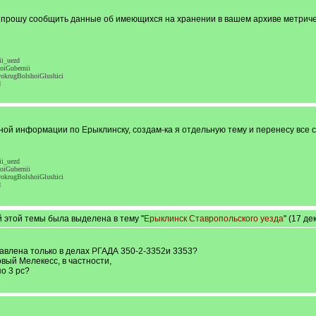
«прошу сообщить данные об имеющихся на хранении в вашем архиве метрическ
ii_uezd
oiGubernii
vokrugBolshoiGlushici
d
бной информации по Ерыклинску, создам-ка я отдельную тему и перенесу все 
ii_uezd
oiGubernii
vokrugBolshoiGlushici
d
 этой темы была выделена в тему "
Ерыклинск Ставропольского уезда
" (17 д
тавлена только в делах РГАДА 350-2-3352и 3353?
вый Мелекесс, в частности,
о 3 рс?