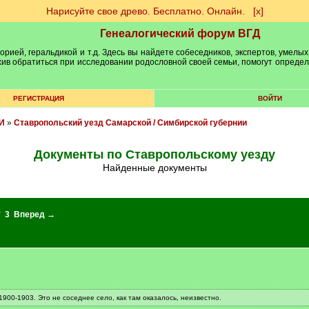
Нарисуйте свое древо. Бесплатно. Онлайн.
[х]
Генеалогический форум ВГД
рией, геральдикой и т.д. Здесь вы найдете собеседников, экспертов, умелых
рхив обратиться при исследовании родословной своей семьи, помогут опреде
РЕГИСТРАЦИЯ
ВОЙТИ
И
»
Ставропольский уезд Самарской / Симбирской губернии
Документы по Ставропольскому уезду
Найденные документы
*
3
Вперед →
1900-1903. Это не соседнее село, как там оказалось, неизвестно.