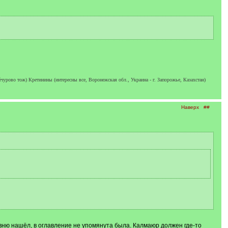
чурово тож) Кретинины (интересны все, Воронежская обл., Украина - г. Запорожье, Казахстан)
Наверх
##
евню нашёл, в оглавление не упомянута была. Калмаюр должен где-то