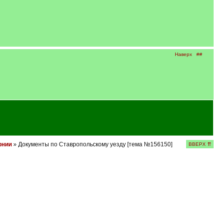
Наверх
##
рнии
» Документы по Ставропольскому уезду [тема №156150]
ВВЕРХ ⇈