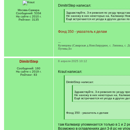
DimitriStep написал:
Москва-Самара
[
Здравствуйте, 3-я ревизия по уезду предста
Сообщений: 5334
q
Не нахожу в них некоторых на, Калмаюр Нов
На сайте с 2010 г.
]
Ещё встречаются нп уезда в других делах по
Рейтинг: 3135
[
/
q
Фонд 350 - указатель к делам
]
---
Кузнецовы (Самарская д.НовоЗапрудное, с. Липовка, с. Дм
Пугины,Бо
DimitriStep
8 апреля 2025 10:12
Сообщений: 160
Kraut написал:
На сайте с 2019 г.
Рейтинг: 83
[
q
DimitriStep написал:
]
[
q
Здравствуйте, 3-я ревизия по уезду п
]
Не нахожу в них некоторых на, Калмаю
Ещё встречаются нп уезда в других дел
[
/
q
]
Фонд 350 - указатель к делам
[
/
там Калмаюр упоминается только в 1 и 2 ре
q
Возможно в оглавлениях дел 3-й рс не упо
]