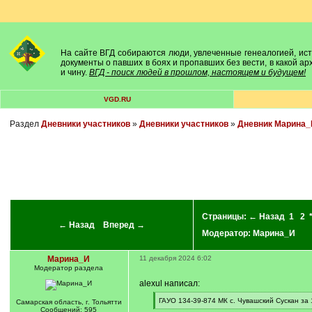
На сайте ВГД собираются люди, увлеченные генеалогией, исто
документы о павших в боях и пропавших без вести, в какой а
и чину.
ВГД - поиск людей в прошлом, настоящем и будущем!
VGD.RU
Раздел
Дневники участников
»
Дневники участников
»
Дневник Марина_
Страницы:
← Назад
1
2
← Назад
Вперед →
Модератор:
Марина_И
Марина_И
11 декабря 2024 6:02
Модератор раздела
alexul написал:
[
ГАУО 134-39-874 МК с. Чувашский Сускан за 
Самарская область, г. Тольятти
q
[
Сообщений: 595