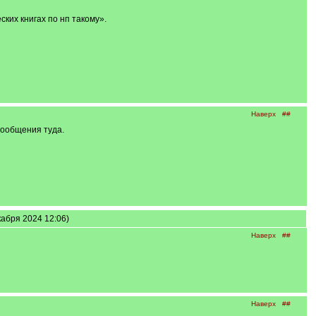
их книгах по нп такому».
Наверх
##
сообщения туда.
екабря 2024 12:06)
Наверх
##
Наверх
##