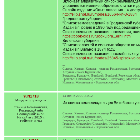
Включает алфавитный список землевладель
управляется имение, оброчные статьи и до
Онлайн издание «Опыт описания…» доступ
http://elib.shpl.ru/ru/nodes/16564-kn-3-1884
Гродненская губерния
"Список землевладений в Гродненской губе
Издан в г.Гродно в 1890 году под редакцие
Список включает название поселения, наи
https://book-olds.ru/BookLibra...ernii.html
Виленская губерния
"Список волостей и сельских обществ по м
Издан в г. Вильно в 1874 году.
Список включает названия населённых пунк
http://elib.shpl.ru/ru/nodes/25845-spisok-volost
---
Сысоев, Камаев, Ковалев - станица Романовская, Ростовс
Алтунин - поиск Курская обл,
Бондарук, Бундарух, Bundaruh, Bondaruk Ровенская облас
Грошевец Gruszowiec (Groszewiec / Hroszewiec); Масевич M
Исаковы, Жильниковы - Воронежская обл
Yuri1718
14 июня 2020 21:12
Модератор раздела
Из списка землевладельцев Витебского уез
станица Романовская,
---
Ростовской обл
Сысоев, Камаев, Ковалев - станица Романовская, Ростовс
Сообщений: 4253
Алтунин - поиск Курская обл,
На сайте с 2015 г.
Бондарук, Бундарух, Bundaruh, Bondaruk Ровенская облас
Рейтинг: 8763
Грошевец Gruszowiec (Groszewiec / Hroszewiec); Масевич M
Исаковы, Жильниковы - Воронежская обл