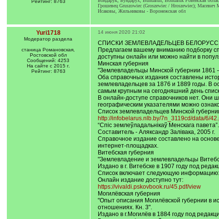
Бондарук, Бундарух, Bundaruh, Bondaruk Ровенская облас
Рейтинг: 8763
Грошевец Gruszowiec (Groszewiec / Hroszewiec); Масевич M
Исаковы, Жильниковы - Воронежская обл
Yuri1718
14 июня 2020 21:02
Модератор раздела
СПИСКИ ЗЕМЛЕВЛАДЕЛЬЦЕВ БЕЛОРУСС
Предлагаем вашему вниманию подборку спи
станица Романовская,
Ростовской обл
доступны онлайн или можно найти в попул
Сообщений: 4253
Минская губерния
На сайте с 2015 г.
"Землевладельцы Минской губернии 1861 –
Рейтинг: 8763
Оба справочных издания составлены истор
землевладельцев за 1876 и 1889 годы. В о
самым крупным на сегодняшний день списк
В онлайн-доступе справочников нет. Они ш
географическим указателями можно ознак
Список землевладельцев Минской губернии
http://infobelarus.nlb.by/7n_3119cd/data/6/42.
“Спіс землеўладальнікаў Менскага павета”.
Составитель - Аляксандр Залівака, 2005 г.
Справочное издание составлено на основе 
интернет-площадках.
Витебская губерния
"Землевладение и землевладельцы Витебско
Издано в г. Витебске в 1907 году под редак
Список включает следующую информацию: 
Онлайн издание доступно тут:
https://vivaldi.pskovbook.ru/45.pdf/view
Могилёвская губерния
"Опыт описания Могилёвской губернии в и
отношениях. Кн. 3".
Издано в г.Могилёв в 1884 году под редакц