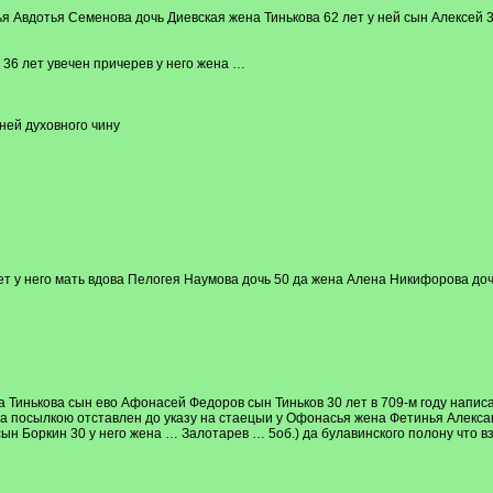
ья Авдотья Семенова дочь Диевская жена Тинькова 62 лет у ней сын Алексей 
 36 лет увечен причерев у него жена …
ней духовного чину
т у него мать вдова Пелогея Наумова дочь 50 да жена Алена Никифорова доч
 Тинькова сын ево Афонасей Федоров сын Тиньков 30 лет в 709-м году написа
а посылкою отставлен до указу на стаецыи у Офонасья жена Фетинья Алексан
н Боркин 30 у него жена … Залотарев … 5об.) да булавинского полону что в