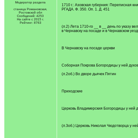
Модератор раздела
1710 г.: Азовская губерния: Переписная к
РГАДА. Ф. 350. Оп. 1. Д. 451
станица Романовская,
Ростовской обл
Сообщений: 4253
На сайте с 2015 г.
Рейтинг: 8763
(л.2) Лета 1710-го __ в __ день по указу
в Чернавску на посаде и в Чернавском уез
В Чернавску на посаде церкви
Соборная Покрова Богородицы у ней духов
(л.2об.) Во дворе дьячек Пятин
Приходские
Церковь Владимерския Богородицы у ней д
(л.3об.) Церковь Николая Чюдотворца у не