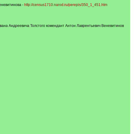
Веневитинова -
http://census1710.narod.ru/perepis/350_1_451.htm
а Ивана Андреевича Толстого комендант Антон Лаврентьевич Веневитинов