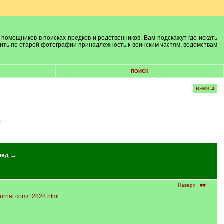
 помощников в поисках предков и родственников. Вам подскажут где искать
лить по старой фотографии принадлежность к воинским частям, ведомствам
ПОИСК
ВНИЗ ⇊
ы
ред →
Наверх
##
journal.com/12828.html