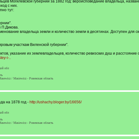
цев Могилёвской губернии за 1882 год: вероисповедание владельца, названи
ход с них.
но тут:
рнии".
й П.Дикова.
менование владельца земли и количество земли в десятинах. Доступен для с
ировым участкам Виленской губернии".
тов, указание их землевладельцев, количество ревизских душ и расстояние о
ey-i-..
кой обл
ть
asewicz / Masiewicz - Ровенская область
да на 1878 год -
http://ushachy.bloger.by/16656/
кой обл
ть
asewicz / Masiewicz - Ровенская область