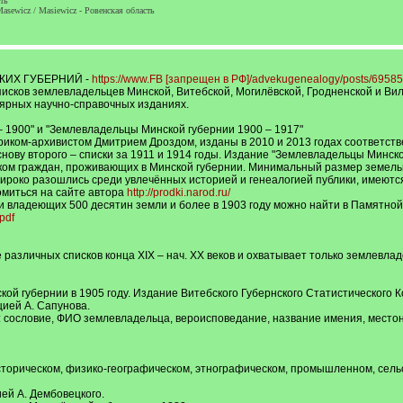
ть
asewicz / Masiewicz - Ровенская область
КИХ ГУБЕРНИЙ -
https://www.FB [запрещен в РФ]/advekugenealogy/posts/6958
сков землевладельцев Минской, Витебской, Могилёвской, Гродненской и Виле
ярных научно-справочных изданиях.
 1900" и "Землевладельцы Минской губернии 1900 – 1917"
иком-архивистом Дмитрием Дроздом, изданы в 2010 и 2013 годах соответстве
снову второго – списки за 1911 и 1914 годы. Издание "Землевладельцы Минско
ом граждан, проживающих в Минской губернии. Минимальный размер земельног
ироко разошлись среди увлечённых историей и генеалогией публики, имеются 
омиться на сайте автора
http://prodki.narod.ru/
 владеющих 500 десятин земли и более в 1903 году можно найти в Памятной 
pdf
различных списков конца XIX – нач. XX веков и охватывает только землевла
й губернии в 1905 году. Издание Витебского Губернского Статистического К
цией А. Сапунова.
сословие, ФИО землевладельца, вероисповедание, название имения, местон
сторическом, физико-географическом, этнографическом, промышленном, сель
ией А. Дембовецкого.