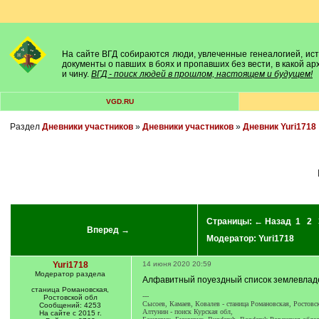
На сайте ВГД собираются люди, увлеченные генеалогией, исто
документы о павших в боях и пропавших без вести, в какой а
и чину.
ВГД - поиск людей в прошлом, настоящем и будущем!
VGD.RU
Раздел
Дневники участников
»
Дневники участников
»
Дневник Yuri1718
Страницы:
← Назад
1
2
Вперед →
Модератор:
Yuri1718
Yuri1718
14 июня 2020 20:59
Модератор раздела
Алфавитный поуездный список землевладел
станица Романовская,
---
Ростовской обл
Сысоев, Камаев, Ковалев - станица Романовская, Ростовс
Сообщений: 4253
Алтунин - поиск Курская обл,
На сайте с 2015 г.