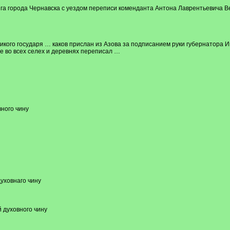
нига города Чернавска с уездом переписи коменданта Антона Лаврентьевича 
 великого государя … каков прислан из Азова за подписанием руки губернатор
де во всех селех и деревнях переписал …
ного чину
уховнаго чину
й духовного чину