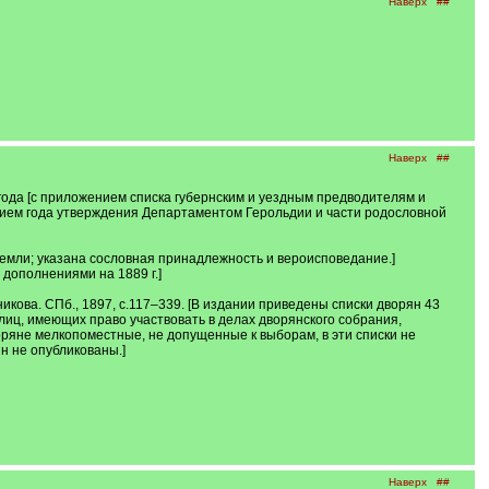
Наверх
##
Наверх
##
года [с приложением списка губернским и уездным предводителям и
азанием года утверждения Департаментом Герольдии и части родословной
 земли; указана сословная принадлежность и вероисповедание.]
и дополнениями на 1889 г.]
икова. СПб., 1897, с.117–339. [В издании приведены списки дворян 43
 лиц, имеющих право участвовать в делах дворянского собрания,
ряне мелкопоместные, не допущенные к выборам, в эти списки не
н не опубликованы.]
Наверх
##