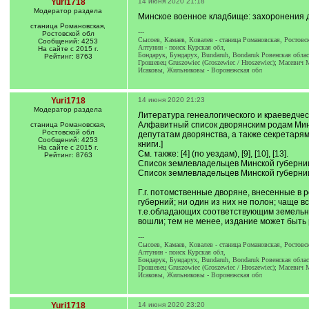
Yuri1718
14 июня 2020 21:18
Модератор раздела
Минское военное кладбище: захоронения 
станица Романовская,
---
Ростовской обл
Сысоев, Камаев, Ковалев - станица Романовская, Ростовс
Сообщений: 4253
Алтунин - поиск Курская обл,
На сайте с 2015 г.
Бондарук, Бундарух, Bundaruh, Bondaruk Ровенская облас
Рейтинг: 8763
Грошевец Gruszowiec (Groszewiec / Hroszewiec); Масевич M
Исаковы, Жильниковы - Воронежская обл
Yuri1718
14 июня 2020 21:23
Модератор раздела
Литература генеалогического и краеведчес
Алфавитный список дворянским родам Минс
станица Романовская,
Ростовской обл
депутатам дворянства, а также секретарям 
Сообщений: 4253
книги.]
На сайте с 2015 г.
См. также: [4] (по уездам), [9], [10], [13].
Рейтинг: 8763
Список землевладельцев Минской губернии 
Список землевладельцев Минской губернии. М
Г.г. потомственные дворяне, внесенные в 
губерний; ни один из них не полон; чаще в
т.е.обладающих соответствующим земельны
вошли; тем не менее, издание может быть 
---
Сысоев, Камаев, Ковалев - станица Романовская, Ростовс
Алтунин - поиск Курская обл,
Бондарук, Бундарух, Bundaruh, Bondaruk Ровенская облас
Грошевец Gruszowiec (Groszewiec / Hroszewiec); Масевич M
Исаковы, Жильниковы - Воронежская обл
Yuri1718
14 июня 2020 23:20