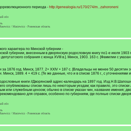
дореволюционного периода -
http://genealogia.ru/170/274/m...zahoroneni
кой обл
ть
asewicz / Masiewicz - Ровенская область
кого характера по Минской губернии -
кой губернии, внесенным в дворянскую родословную книгу по1-е июля 1903 
депутатского собрания с конца XVIII в.]. Минск, 1903. 163 с. [Фамилии с ук
за 1876 год. Минск, 1877. 2+ XXIV + 187 c. [Владельцы не менее 50 десятин
инск, 1889. 4 + 419 c. [Те же данные, что и в списке 1876 г., с уточнениями 
родословные книги //Дворянский адрес-календарь на 1897 год. Изд.Н.В.Шапошн
сего опубликованы списки лишь по некоторым уездам; как правило, это списки
м или служебным цензом; обычно в списке указан чин, название имения; дво
рекомендовано для справок, особенно по губерниям, где полные списки дворя
кой обл
ть
asewicz / Masiewicz - Ровенская область