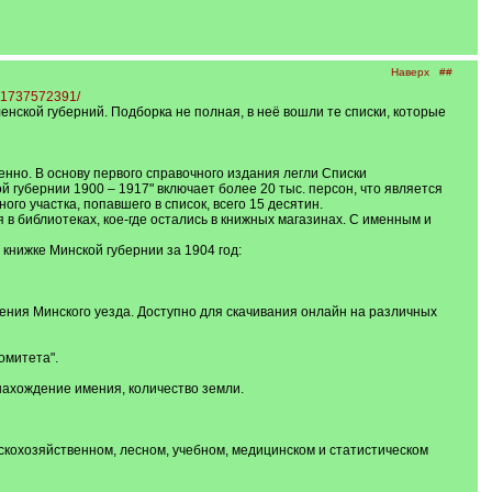
Наверх
##
51737572391/
нской губерний. Подборка не полная, в неё вошли те списки, которые
нно. В основу первого справочного издания легли Списки
й губернии 1900 – 1917" включает более 20 тыс. персон, что является
о участка, попавшего в список, всего 15 десятин.
в библиотеках, кое-где остались в книжных магазинах. С именным и
книжке Минской губернии за 1904 год:
дения Минского уезда. Доступно для скачивания онлайн на различных
омитета".
ахождение имения, количество земли.
скохозяйственном, лесном, учебном, медицинском и статистическом