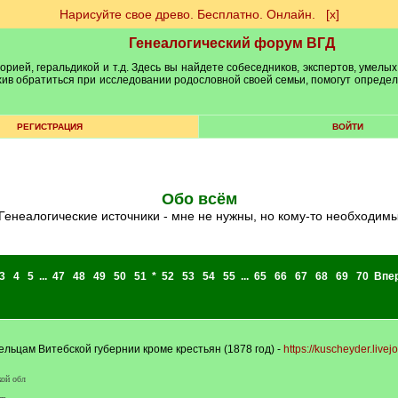
Нарисуйте свое древо. Бесплатно. Онлайн.
[х]
Генеалогический форум ВГД
рией, геральдикой и т.д. Здесь вы найдете собеседников, экспертов, умелых
рхив обратиться при исследовании родословной своей семьи, помогут опреде
РЕГИСТРАЦИЯ
ВОЙТИ
Обо всём
генеалогические источники - мне не нужны, но кому-то необходим
3
4
5
...
47
48
49
50
51
*
52
53
54
55
...
65
66
67
68
69
70
Впе
ьцам Витебской губернии кроме крестьян (1878 год) -
https://kuscheyder.live
кой обл