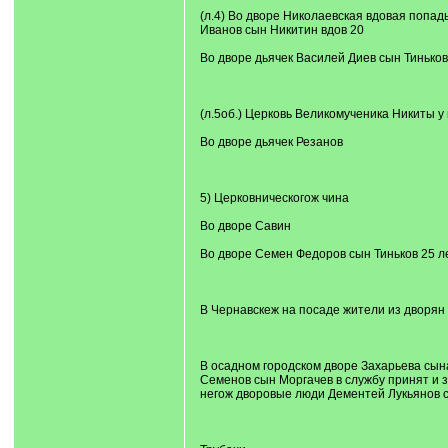
(л.4) Во дворе Николаевская вдовая попад
Иванов сын Никитин вдов 20
Во дворе дьячек Василей Диев сын Тиньков
(л.5об.) Церковь Великомученика Никиты у 
Во дворе дьячек Резанов
5) Церковническогож чина
Во дворе Савин
Во дворе Семен Федоров сын Тиньков 25 ле
В Чернавскеж на посаде жители из дворян
В осадном городском дворе Захарьева сына
Семенов сын Моргачев в службу принят и з
негож дворовые люди Дементей Лукьянов сы