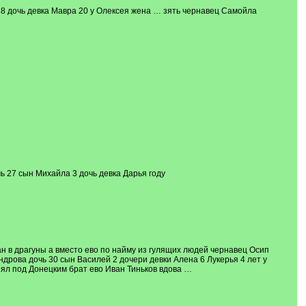
38 дочь девка Мавра 20 у Олексея жена … зять чернавец Самойла
ь 27 сын Михайла 3 дочь девка Дарья году
н в драгуны а вместо ево по найму из гулящих людей чернавец Осип
дрова дочь 30 сын Василей 2 дочери девки Алена 6 Лукерья 4 лет у
зял под Донецким брат ево Иван Тиньков вдова …