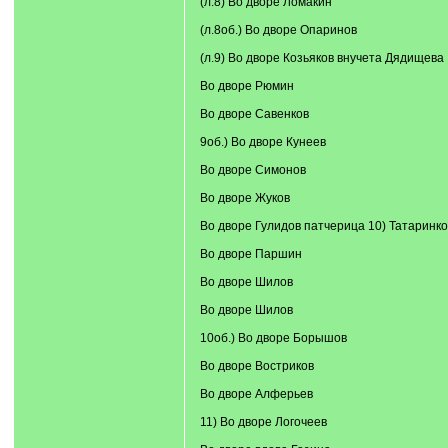
(л.8) Во дворе Ломакин
(л.8об.) Во дворе Опаринов
(л.9) Во дворе Козьяков внучета Дядищева
Во дворе Рюмин
Во дворе Савенков
9об.) Во дворе Кунеев
Во дворе Симонов
Во дворе Жуков
Во дворе Гулидов патчерица 10) Татаринк
Во дворе Паршин
Во дворе Шилов
Во дворе Шилов
10об.) Во дворе Борышов
Во дворе Востриков
Во дворе Алферьев
11) Во дворе Логочеев