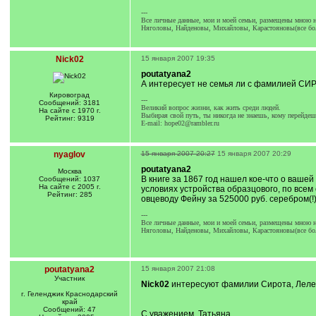
---
Все личные данные, мои и моей семьи, размещены мною на
Няголовы, Найденовы, Михайловы, Карастояновы(все бол
Nick02
15 января 2007 19:35
poutatyana2
А интересует не семья ли с фамилией СИ
Кировоград
---
Сообщений: 3181
Великий вопрос жизни, как жить среди людей.
На сайте с 1970 г.
Выбирая свой путь, ты никогда не знаешь, кому перейдеш
Рейтинг: 9319
E-mail: hope02@rambler.ru
nyaglov
15 января 2007 20:27
15 января 2007 20:29
poutatyana2
Москва
В книге за 1867 год нашел кое-что о ваше
Сообщений: 1037
На сайте с 2005 г.
условиях устройства образцового, по всем
Рейтинг: 285
овцеводу Фейну за 525000 руб. серебром(!)
---
Все личные данные, мои и моей семьи, размещены мною на
Няголовы, Найденовы, Михайловы, Карастояновы(все бол
poutatyana2
15 января 2007 21:08
Участник
Nick02
интересуют фамилии Сирота, Лелека
г. Геленджик Краснодарский
край
Сообщений: 47
С уважением, Татьяна