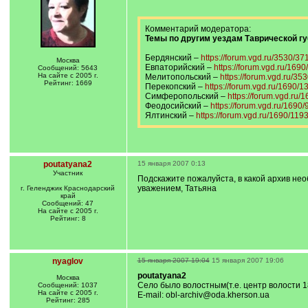
Комментарий модератора:
Темы по другим уездам Таврической гу
Бердянский –
https://forum.vgd.ru/3530/371
Москва
Евпаторийский –
https://forum.vgd.ru/1690
Сообщений: 5643
На сайте с 2005 г.
Мелитопольский –
https://forum.vgd.ru/35
Рейтинг: 1669
Перекопский –
https://forum.vgd.ru/1690/1
Симферопольский –
https://forum.vgd.ru/
Феодосийский –
https://forum.vgd.ru/1690/
Ялтинский –
https://forum.vgd.ru/1690/119
poutatyana2
15 января 2007 0:13
Участник
Подскажите пожалуйста, в какой архив нео
уважением, Татьяна
г. Геленджик Краснодарский
край
Сообщений: 47
На сайте с 2005 г.
Рейтинг: 8
nyaglov
15 января 2007 19:04
15 января 2007 19:06
poutatyana2
Москва
Село было волостным(т.е. центр волости 1
Сообщений: 1037
На сайте с 2005 г.
E-mail: obl-archiv@oda.kherson.ua
Рейтинг: 285