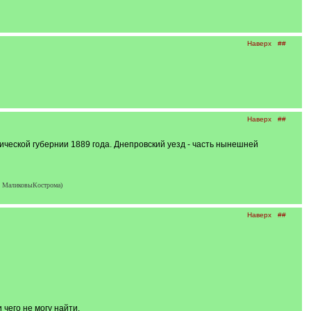
Наверх
##
Наверх
##
ической губернии 1889 года. Днепровский уезд - часть нынешней
, МаликовыКострома)
Наверх
##
 чего не могу найти.