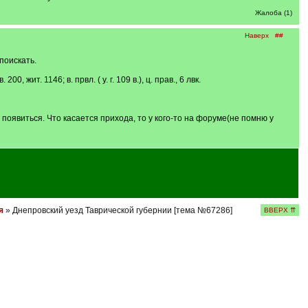
Жалоба (1)
Наверх
##
поискать.
жит. 1146; в. првл. ( у. г. 109 в.), ц. прав., 6 лвк.
 появиться. Что касается прихода, то у кого-то на форуме(не помню у
я
» Днепровский уезд Таврической губернии [тема №67286]
ВВЕРХ ⇈