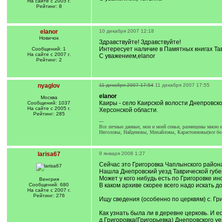
На сайте с 2005 г.
Рейтинг: 8
elanor
10 декабря 2007 12:18
Новичок
Здравствуйте! Здравствуйте!
Интересует наличие в Памятных книгах Тав
Сообщений: 1
На сайте с 2007 г.
С уважением,elanor
Рейтинг: 2
nyaglov
11 декабря 2007 17:54
11 декабря 2007 17:55
elanor
Москва
Каиры - село Каирской волости Днепровско
Сообщений: 1037
На сайте с 2005 г.
Херсонской области.
Рейтинг: 285
---
Все личные данные, мои и моей семьи, размещены мною на
Няголовы, Найденовы, Михайловы, Карастояновы(все бол
larisa67
9 января 2008 1:27
Сейчас это Григоровка Чаплынского района
Нашла Днепровский уезд Таврической губе
Может у кого нибудь есть по Григоровке и
Венгрия
Сообщений: 680
В каком архиве скорее всего надо искать 
На сайте с 2007 г.
Рейтинг: 276
Ищу сведения (особенно по церквям) с. Гри
Как узнать была ли в деревне церковь. И е
д.Григоровка(Григорьевка) Днепровского уе