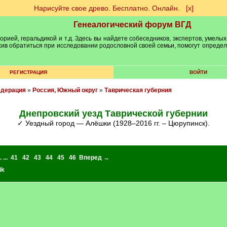
Нарисуйте свое древо. Бесплатно. Онлайн.
[х]
Генеалогический форум ВГД
рией, геральдикой и т.д. Здесь вы найдете собеседников, экспертов, умелых
рхив обратиться при исследовании родословной своей семьи, помогут опреде
РЕГИСТРАЦИЯ
ВОЙТИ
едерация
»
Россия, Южный округ
»
Таврическая губерния
Днепровский уезд Таврической губернии
✓ Уездный город — Алёшки (1928–2016 гг. – Цюрупинск).
. ...
41
42
43
44
45
46
Вперед →
ik