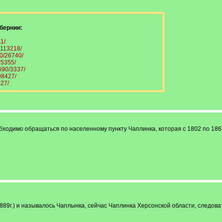
бернии:
1/
/113218/
30/26740/
35355/
1690/3337/
98427/
327/
бходимо обращаться по населенному пункту Чаплинка, которая с 1802 по 1861
889г.) и называлось Чаплынка, сейчас Чаплинка Херсонской области, следова