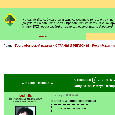
На сайте ВГД собираются люди, увлеченные генеалогией, исто
документы о павших в боях и пропавших без вести, в какой а
и чину.
ВГД - поиск людей в прошлом, настоящем и будущем!
VGD.RU
Раздел
Географический раздел
»
СТРАНЫ И РЕГИОНЫ
»
Российская Ф
Страницы:
1
2
3
4
5
..
← Назад
Вперед →
Модераторы:
Миус
,
xromp
Ludmilla
18 ноября 2003 14:42
скончалась 16 марта 2009
Волости Днепровского уезда
Светлая ей память!