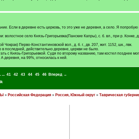
ие. Если в деревне есть церковь, то это уже не деревня, а село. Я попробую 
лостное село Князь-Григорьевка(Панские Капры), с. б. вл., при р. Конке, дв. 200, 
Чокрак) Перво-Константиновской вол., д. б. г., дв. 207, жит. 1152, шк., лвк.
о в последней, действительно деревне, церкви не было.
ать с Князь-Григорьевкой. Судя по второму названию, там костел позднее мог
А деревня, на 99%, относилась к ней.
. ...
41
42
43
44
45
46
Вперед →
ik
НЫ
»
Российская Федерация
»
Россия, Южный округ
»
Таврическая губерни