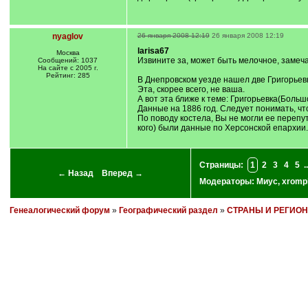
nyaglov
26 января 2008 12:19
26 января 2008 12:19
larisa67
Москва
Извините за, может быть мелочное, замечан
Сообщений: 1037
На сайте с 2005 г.
Рейтинг: 285
В Днепровском уезде нашел две Григорьевки: во
Эта, скорее всего, не ваша.
А вот эта ближе к теме: Григорьевка(Большой 
Данные на 1886 год. Следует понимать, чт
По поводу костела, Вы не могли ее перепут
кого) были данные по Херсонской епархии. 
Страницы:
1
2
3
4
5
..
← Назад
Вперед →
Модераторы:
Миус
,
xromp
Генеалогический форум
»
Географический раздел
»
СТРАНЫ И РЕГИО