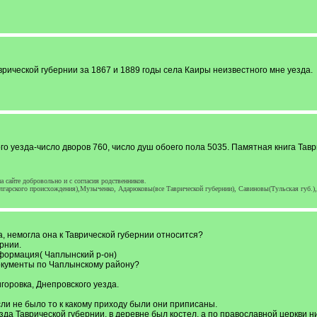
рической губернии за 1867 и 1889 годы села Каиры неизвестного мне уезда.
го уезда-число дворов 760, число душ обоего пола 5035. Памятная книга Тавр
 сайте добровольно и с согласия родственников.
гарского происхождения),Музыченко, Адарюковы(все Таврической губернии), Савиновы(Тульская губ.)
, немогла она к Таврической губернии относится?
рнии.
нформация( Чаплынский р-он)
документы по Чаплынскому району?
горовка, Днепровского уезда.
сли не было то к какому приходу были они приписаны.
зда Таврической губернии, в деревне был костел, а по православной церкви ни