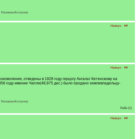
, МаликовыКострома)
Наверх
##
Наверх
##
соизволения, отведены в 1828 году герцогу Ангальт-Кетенскому на
1856 году имение Чапли(48,975 дес.) было продано землевладельцу-
, МаликовыКострома)
Лайк (1)
Наверх
##