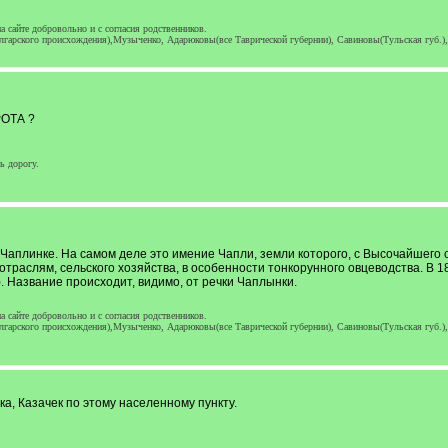
 сайте добровольно и с согласия родственников.
гарского происхождения),Музыченко, Адарюковы(все Таврической губернии), Савиновы(Тульская губ.)
РОТА ?
ь дорогу.
й Чаплинке. На самом деле это имение Чапли, земли которого, с Высочайшего 
 отраслям, сельского хозяйства, в особенности тонкорунного овцеводства. В 
. Название происходит, видимо, от речки Чаплынки.
 сайте добровольно и с согласия родственников.
гарского происхождения),Музыченко, Адарюковы(все Таврической губернии), Савиновы(Тульская губ.)
, Казачек по этому населенному пункту.