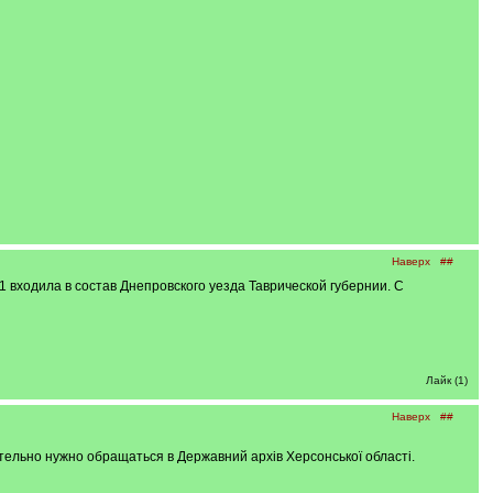
Наверх
##
 входила в состав Днепровского уезда Таврической губернии. С
Лайк (1)
Наверх
##
тельно нужно обращаться в Державний архів Херсонської області.