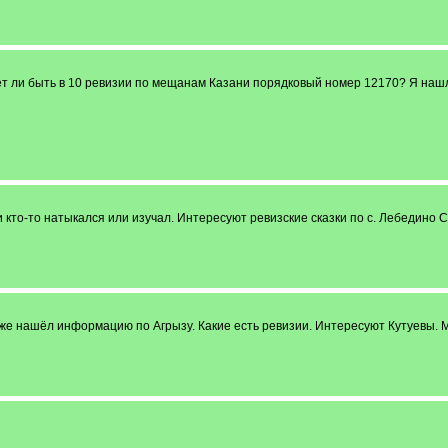
т ли быть в 10 ревизии по мещанам Казани порядковый номер 12170? Я нашла
кто-то натыкался или изучал. Интересуют ревизские сказки по с. Лебедино 
е нашёл информацию по Агрызу. Какие есть ревизии. Интересуют Кутуевы. Мо