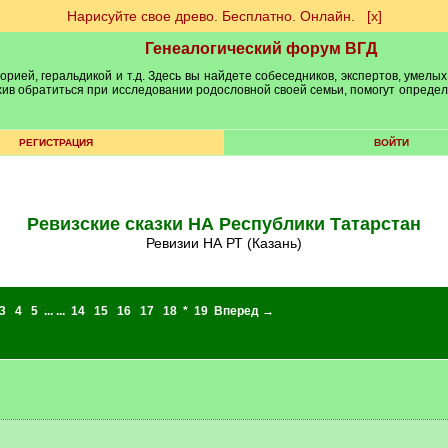
Нарисуйте свое древо. Бесплатно. Онлайн.
[х]
Генеалогический форум ВГД
рией, геральдикой и т.д. Здесь вы найдете собеседников, экспертов, умелых
рхив обратиться при исследовании родословной своей семьи, помогут опреде
РЕГИСТРАЦИЯ
ВОЙТИ
Ревизские сказки НА Республики Татарстан
Ревизии НА РТ (Казань)
3
4
5
... ...
14
15
16
17
18
*
19
Вперед →