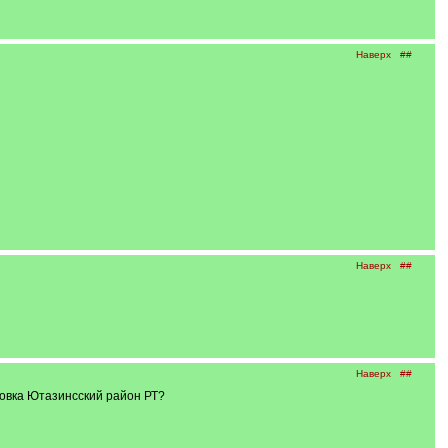
Наверх
##
Наверх
##
Наверх
##
новка Ютазинсский район РТ?