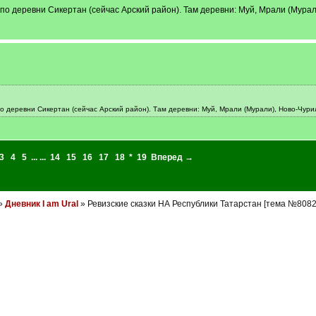
9 по деревни Сикертан (сейчас Арский район). Там деревни: Муй, Мрали (Мурал
 по деревни Сикертан (сейчас Арский район). Там деревни: Муй, Мрали (Мурали), Ново-Чурил
3
4
5
... ...
14
15
16
17
18
*
19
Вперед →
»
Дневник I am Ural
» Ревизские сказки НА Республики Татарстан [тема №8082