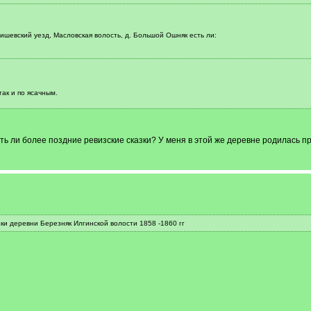
ишевский уезд, Масловская волость, д. Большой Ошняк есть ли:
так и по ясачным.
есть ли более поздние ревизские сказки? У меня в этой же деревне родилась
зки деревни Березняк Илгинской волости 1858 -1860 гг