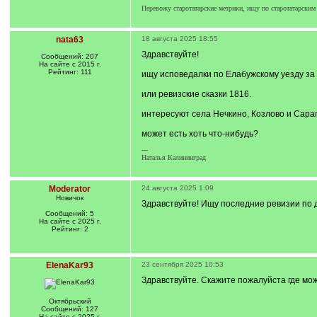
Перевожу старотатарские метрики, ищу по старотатарским
nata63
18 августа 2025 18:55
Здравствуйте!
Сообщений: 207
На сайте с 2015 г.
Рейтинг: 111
ищу исповедалки по Елабужскому уезду за
или ревизские сказки 1816.
интересуют села Нечкино, Козлово и Сарап
может есть хоть что-нибудь?
---
Наталья Калининград
Moderator
24 августа 2025 1:09
Новичок
Здравствуйте! Ищу последние ревизии по 
Сообщений: 5
На сайте с 2025 г.
Рейтинг: 2
ElenaKar93
23 сентября 2025 10:53
Здравствуйте. Скажите пожалуйста где мож
Октябрьский
Сообщений: 127
На сайте с 2025 г.