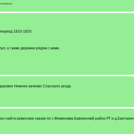
 метрикам
 период 1810-1820.
ул, а также деревни рядом с ними.
деревне Нижнее качеево Спасского уезда
но найти ревизские сказки по с.Фоминовка Бавлинский район РТ и д.Екатери