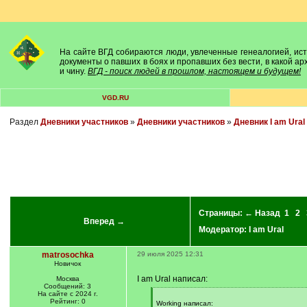
На сайте ВГД собираются люди, увлеченные генеалогией, исто
документы о павших в боях и пропавших без вести, в какой а
и чину.
ВГД - поиск людей в прошлом, настоящем и будущем!
VGD.RU
Раздел
Дневники участников
»
Дневники участников
»
Дневник I am Ural
Страницы:
← Назад
1
2
Вперед →
Модератор:
I am Ural
matrosochka
29 июля 2025 12:31
Новичок
I am Ural написал:
Москва
Сообщений: 3
На сайте с 2024 г.
[
Рейтинг: 0
q
Working написал: