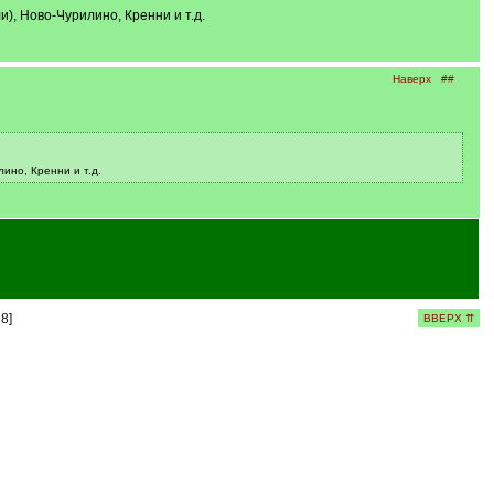
и), Ново-Чурилино, Кренни и т.д.
Наверх
##
ино, Кренни и т.д.
8]
ВВЕРХ ⇈