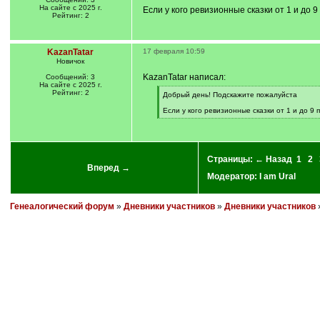
На сайте с 2025 г.
Если у кого ревизионные сказки от 1 и до 
Рейтинг: 2
KazanTatar
17 февраля 10:59
Новичок
KazanTatar написал:
Сообщений: 3
На сайте с 2025 г.
Рейтинг: 2
[
Добрый день! Подскажите пожалуйста
q
]
Если у кого ревизионные сказки от 1 и до 9
Страницы:
← Назад
1
2
Вперед →
Модератор:
I am Ural
Генеалогический форум
»
Дневники участников
»
Дневники участников